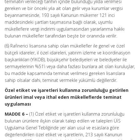
teminatın verileceği tarihin içinde bulunduğu yılda verilmesi
gereken ve bir önceki yıla ait olan gelir veya kurumlar vergisi
beyannamesinde, 193 sayılı Kanunun mükerrer 121 inci
maddesindeki şartları taşımasına bağlı olarak, uyumlu
mükelleflere vergi indirimi uygulamasından yararlanma hakkı
bulunan mükellefler tarafından beşte bir oranında verilir.
(6) Rafinerici lisansına sahip olan mükellefler ile genel ve özel
bütçeli idareler, il özel idareleri, yatırım izleme ve koordinasyon
başkanlıkları (YİKOB), büyükşehir belediyeleri ve belediyeler ile
sermayelerinin %51’i veya daha fazlası bunlara ait olan kuruluşlar,
bu madde kapsamında teminat verilmesi gereken lisanslara
sahip olsalar dahi, teminat vermekle yükümlü değillerdir.
Özel etiket ve işaretleri kullanma zorunluluğu getirilen
ürünleri imal veya ithal eden mükelleflerde teminat
uygulaması
MADDE 6 –
(1) Özel etiket ve işaretleri kullanma zorunluluğu
bulunan ürünlere ilişkin olarak talep edilen ve talepleri ÜİS
Uygulama Genel Tebliğinde yer alan usul ve esaslara göre
değerlendirilen özel etiket ve işaretlerin, 213 sayılı Kanunun