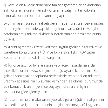
ii) Dört ilâ on iki aylık dönemde faaliyet gösterenler bakımından,
aylık ortalama üretim ve aylık ortalama satış miktarı dikkate
alınarak bunların ortalamalarının üç aylık,
b) Bir yılı aşan süredir faaliyeti devam eden üreticiler bakımından,
son bir yıllık dönemde yaptıkları aylık ortalama üretim ve aylık
ortalama satış miktarı dikkate alınarak bunların ortalamalarının
üç aylık,
miktarını aşmamak üzere, verilmesi uygun görülen özel etiket ve
işaretlere konu ürüne ait ÖTV ve bu vergiye ilişkin KDV tutarı
kadar teminat mukabilinde karşılanır.
(4) İkinci ve üçüncü fıkralara göre yapılacak hesaplamalarda
mükellefin üretim veya satışının olduğu aylar dikkate alınır. Bu
şekilde yapılacak hesaplama neticesinde tespit edilen miktarın,
üretim kapasitesinin 15 günlük kısmından az olması durumunda,
söz konusu fıkraların yeni işe başlayan üreticilere ilişkin
kısımlarına göre işlem yapılır.
(5) Tütün mamulü, makaron ve yaprak sigara kâğıdı ithalatçılarının
özel etiket ve işaret taleplerinin karşılanmasında, ÜİS Uygulama