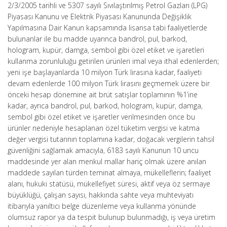
2/3/2005 tarihli ve 5307 sayılı Sıvılaştırılmış Petrol Gazları (LPG)
Piyasası Kanunu ve Elektrik Piyasası Kanununda Değişiklik
Yapılmasına Dair Kanun kapsamında lisansa tabi faaliyetlerde
bulunanlar ile bu madde uyarınca bandrol, pul, barkod,
hologram, kupür, damga, sembol gibi özel etiket ve işaretleri
kullanma zorunluluğu getirilen ürünleri imal veya ithal edenlerden;
yeni işe başlayanlarda 10 milyon Türk lirasına kadar, faaliyeti
devam edenlerde 100 milyon Türk lirasını geçmemek üzere bir
önceki hesap dönemine ait brüt satışlar toplamının %1’ine
kadar, ayrıca bandrol, pul, barkod, hologram, kupür, damga,
sembol gibi özel etiket ve işaretler verilmesinden önce bu
ürünler nedeniyle hesaplanan özel tüketim vergisi ve katma
değer vergisi tutarının toplamına kadar, doğacak vergilerin tahsil
güvenliğini sağlamak amacıyla, 6183 sayılı Kanunun 10 uncu
maddesinde yer alan menkul mallar hariç olmak üzere anılan
maddede sayılan türden teminat almaya, mükelleflerin; faaliyet
alanı, hukuki statüsü, mükellefiyet süresi, aktif veya öz sermaye
büyüklüğü, çalışan sayısı, hakkında sahte veya muhteviyatı
itibarıyla yanıltıcı belge düzenleme veya kullanma yönünde
olumsuz rapor ya da tespit bulunup bulunmadığı, iş veya üretim