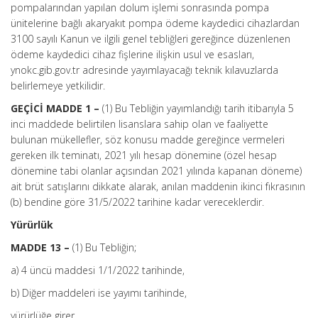
pompalarından yapılan dolum işlemi sonrasında pompa
ünitelerine bağlı akaryakıt pompa ödeme kaydedici cihazlardan
3100 sayılı Kanun ve ilgili genel tebliğleri gereğince düzenlenen
ödeme kaydedici cihaz fişlerine ilişkin usul ve esasları,
ynokc.gib.gov.tr adresinde yayımlayacağı teknik kılavuzlarda
belirlemeye yetkilidir.
GEÇİCİ MADDE 1 –
(1) Bu Tebliğin yayımlandığı tarih itibarıyla 5
inci maddede belirtilen lisanslara sahip olan ve faaliyette
bulunan mükellefler, söz konusu madde gereğince vermeleri
gereken ilk teminatı, 2021 yılı hesap dönemine (özel hesap
dönemine tabi olanlar açısından 2021 yılında kapanan döneme)
ait brüt satışlarını dikkate alarak, anılan maddenin ikinci fıkrasının
(b) bendine göre 31/5/2022 tarihine kadar vereceklerdir.
Yürürlük
MADDE 13 –
(1) Bu Tebliğin;
a) 4 üncü maddesi 1/1/2022 tarihinde,
b) Diğer maddeleri ise yayımı tarihinde,
yürürlüğe girer.