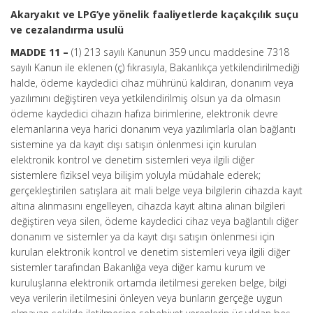
Akaryakıt ve LPG’ye yönelik faaliyetlerde kaçakçılık suçu
ve cezalandırma usulü
MADDE 11 –
(1) 213 sayılı Kanunun 359 uncu maddesine 7318
sayılı Kanun ile eklenen (ç) fıkrasıyla, Bakanlıkça yetkilendirilmediği
halde, ödeme kaydedici cihaz mührünü kaldıran, donanım veya
yazılımını değiştiren veya yetkilendirilmiş olsun ya da olmasın
ödeme kaydedici cihazın hafıza birimlerine, elektronik devre
elemanlarına veya harici donanım veya yazılımlarla olan bağlantı
sistemine ya da kayıt dışı satışın önlenmesi için kurulan
elektronik kontrol ve denetim sistemleri veya ilgili diğer
sistemlere fiziksel veya bilişim yoluyla müdahale ederek;
gerçekleştirilen satışlara ait mali belge veya bilgilerin cihazda kayıt
altına alınmasını engelleyen, cihazda kayıt altına alınan bilgileri
değiştiren veya silen, ödeme kaydedici cihaz veya bağlantılı diğer
donanım ve sistemler ya da kayıt dışı satışın önlenmesi için
kurulan elektronik kontrol ve denetim sistemleri veya ilgili diğer
sistemler tarafından Bakanlığa veya diğer kamu kurum ve
kuruluşlarına elektronik ortamda iletilmesi gereken belge, bilgi
veya verilerin iletilmesini önleyen veya bunların gerçeğe uygun