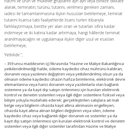
hacmi ile ürün ve mükellef gruplarını ayrı ayrı veya birlikte dikkate
alarak, teminatın; türünü, tutarını, verilmesi gereken zamanı,
iadesi ile tamamlanmasına ilişkin hususları belirlemeye, teminat
tutarını lisansa tabi faaliyetlerde lisans türleri itibarıyla
farklılaştırmaya, bentte yer alan oran ve tutarları sıfıra kadar
indirmeye ve iki katına kadar artırmaya, hangi hâllerde teminat
aranılmayacağını ve uygulamaya ilişkin diğer usul ve esasları
belirlemeye,
Yetkilidir.”,
– 359 uncu maddesinin (ç) fıkrasında “Hazine ve Maliye Bakanlığınca
yetkilendirilmediği halde, ödeme kaydedici cihaz mührünü kaldıran,
donanım veya yazılımını değiştiren veya yetkilendirilmiş olsun ya da
olmasın ödeme kaydedici cihazın hafıza birimlerine, elektronik devre
elemanlarına veya harici donanım veya yazılımlarla olan bağlantı
sistemine ya da kayıt dışı satışın önlenmesi için kurulan elektronik
kontrol ve denetim sistemleri veya ilgili diğer sistemlere fiziksel veya
bilişim yoluyla müdahale ederek; gerçekleştirilen satışlara ait mali
belge veya bilgilerin cihazda kayıt altına alınmasını engelleyen,
cihazda kayıt altına alınan bilgileri değiştiren veya silen, ödeme
kaydedici cihaz veya bağlantılı diğer donanım ve sistemler ya da
kayıt dışı satışın önlenmesi için kurulan elektronik kontrol ve denetim
sistemleri veya ilgili diğer sistemler tarafından Hazine ve Maliye