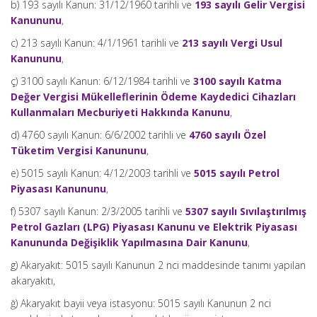
b) 193 sayılı Kanun: 31/12/1960 tarihli ve
193 sayılı Gelir Vergisi
Kanununu
,
c) 213 sayılı Kanun: 4/1/1961 tarihli ve
213 sayılı Vergi Usul
Kanununu
,
ç) 3100 sayılı Kanun: 6/12/1984 tarihli ve
3100 sayılı Katma
Değer Vergisi Mükelleflerinin Ödeme Kaydedici Cihazları
Kullanmaları Mecburiyeti Hakkında Kanunu
,
d) 4760 sayılı Kanun: 6/6/2002 tarihli ve
4760 sayılı Özel
Tüketim Vergisi Kanununu
,
e) 5015 sayılı Kanun: 4/12/2003 tarihli ve
5015 sayılı Petrol
Piyasası Kanununu
,
f) 5307 sayılı Kanun: 2/3/2005 tarihli ve
5307 sayılı Sıvılaştırılmış
Petrol Gazları (LPG) Piyasası Kanunu ve Elektrik Piyasası
Kanununda Değişiklik Yapılmasına Dair Kanunu
,
g) Akaryakıt: 5015 sayılı Kanunun 2 nci maddesinde tanımı yapılan
akaryakıtı,
ğ) Akaryakıt bayii veya istasyonu: 5015 sayılı Kanunun 2 nci