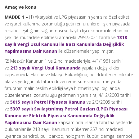
Amaç ve konu
MADDE 1 –
(1) Akaryakıt ve LPG piyasasının yanı sıra özel etiket
ve işaret kullanma zorunluluğu getirilen ürünlere ilişkin piyasada
rekabet eşitliğinin sağlanması ve kayıt dışı ekonomi ile etkin bir
şekilde mücadele edilmesi amacıyla 29/4/2021 tarihli ve
7318
sayılı Vergi Usul Kanunu ile Bazı Kanunlarda Değişiklik
Yapılmasına Dair Kanun
ile düzenlemeler yapılmıştır.
(2) Mezkûr Kanunun 1 ve 2 nci maddeleriyle, 4/1/1961 tarihli
ve
213 sayılı Vergi Usul Kanununda
yapılan değişiklikler
kapsamında Hazine ve Maliye Bakanlığına; belirli kriterleri dikkate
alarak yedi günlük fatura düzenleme süresini indirme ya da
faturanın malın teslim edildiği veya hizmetin yapıldığı anda
düzenlenmesi zorunluluğu getirmenin yanı sıra, 4/12/2003 tarihli
ve
5015 sayılı Petrol Piyasası Kanunu
ve 2/3/2005 tarihli
ve
5307 sayılı Sıvılaştırılmış Petrol Gazları (LPG) Piyasası
Kanunu ve Elektrik Piyasası Kanununda Değişiklik
Yapılmasına Dair Kanun
kapsamında lisansa tabi faaliyetlerde
bulunanlar ile 213 sayılı Kanunun mükerrer 257 nci maddesi
uyarınca bandrol, pul, barkod, hologram, kupür, damga, sembol