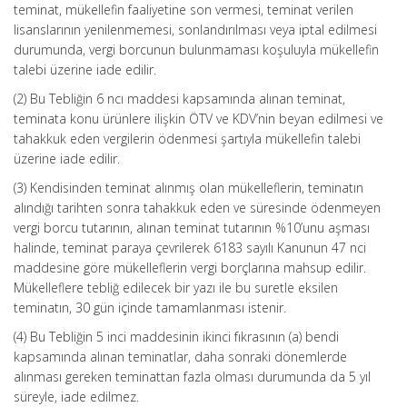
teminat, mükellefin faaliyetine son vermesi, teminat verilen
lisanslarının yenilenmemesi, sonlandırılması veya iptal edilmesi
durumunda, vergi borcunun bulunmaması koşuluyla mükellefin
talebi üzerine iade edilir.
(2) Bu Tebliğin 6 ncı maddesi kapsamında alınan teminat,
teminata konu ürünlere ilişkin ÖTV ve KDV’nin beyan edilmesi ve
tahakkuk eden vergilerin ödenmesi şartıyla mükellefin talebi
üzerine iade edilir.
(3) Kendisinden teminat alınmış olan mükelleflerin, teminatın
alındığı tarihten sonra tahakkuk eden ve süresinde ödenmeyen
vergi borcu tutarının, alınan teminat tutarının %10’unu aşması
halinde, teminat paraya çevrilerek 6183 sayılı Kanunun 47 nci
maddesine göre mükelleflerin vergi borçlarına mahsup edilir.
Mükelleflere tebliğ edilecek bir yazı ile bu suretle eksilen
teminatın, 30 gün içinde tamamlanması istenir.
(4) Bu Tebliğin 5 inci maddesinin ikinci fıkrasının (a) bendi
kapsamında alınan teminatlar, daha sonraki dönemlerde
alınması gereken teminattan fazla olması durumunda da 5 yıl
süreyle, iade edilmez.