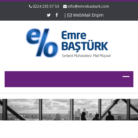
0224 235 57 53
info@emrebasturk.com
|
WebMail Erişim