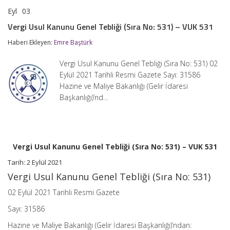
Eyl
03
Vergi
yorumlar kapalı
Usul
Vergi Usul Kanunu Genel Tebliği (Sıra No: 531) – VUK 531
Kanunu
Genel
Haberi Ekleyen:
Emre Baştürk
Tebliği
(Sıra
Vergi Usul Kanunu Genel Tebliği (Sıra No: 531) 02
No:
531)
Eylül 2021 Tarihli Resmi Gazete Sayı: 31586
–
Hazine ve Maliye Bakanlığı (Gelir İdaresi
VUK
Başkanlığı)’nd…
531
için
Vergi Usul Kanunu Genel Tebliği (Sıra No: 531) – VUK 531
Tarih: 2 Eylül 2021
Vergi Usul Kanunu Genel Tebliği (Sıra No: 531)
02 Eylül 2021 Tarihli Resmi Gazete
Sayı: 31586
Hazine ve Maliye Bakanlığı (Gelir İdaresi Başkanlığı)’ndan: