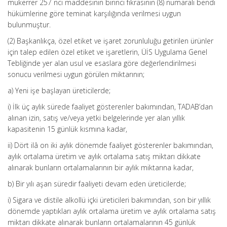
mükerrer 257 nci maddesinin birinci fıkrasının (8) numaralı bendi
hükümlerine göre teminat karşılığında verilmesi uygun
bulunmuştur.
(2) Başkanlıkça, özel etiket ve işaret zorunluluğu getirilen ürünler
için talep edilen özel etiket ve işaretlerin, ÜİS Uygulama Genel
Tebliğinde yer alan usul ve esaslara göre değerlendirilmesi
sonucu verilmesi uygun görülen miktarının;
a) Yeni işe başlayan üreticilerde;
i) İlk üç aylık sürede faaliyet gösterenler bakımından, TADAB’dan
alınan izin, satış ve/veya yetki belgelerinde yer alan yıllık
kapasitenin 15 günlük kısmına kadar,
ii) Dört ilâ on iki aylık dönemde faaliyet gösterenler bakımından,
aylık ortalama üretim ve aylık ortalama satış miktarı dikkate
alınarak bunların ortalamalarının bir aylık miktarına kadar,
b) Bir yılı aşan süredir faaliyeti devam eden üreticilerde;
i) Sigara ve distile alkollü içki üreticileri bakımından, son bir yıllık
dönemde yaptıkları aylık ortalama üretim ve aylık ortalama satış
miktarı dikkate alınarak bunların ortalamalarının 45 günlük