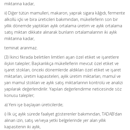
miktarına kadar,
ii) Diğer tütün mamulleri, makaron, yaprak sigara kâğıdı, fermente
alkollü içki ve bira üreticileri bakımından, mükelleflerin son bir
yıllık dönemde yaptıkları aylık ortalama üretim ve aylık ortalama
satış miktarı dikkate alınarak bunların ortalamalarının iki aylık
miktarına kadar,
teminat aranmaz.
(3) İkinci fıkrada belirtilen limitleri aşan özel etiket ve işaretlere
ilişkin talepler; Başkanlıkça mükelleflerin mevcut özel etiket ve
işaret stokları, önceki dönemlerde aldıkları özel etiket ve işaret
miktarları, üretim kapasiteleri, aylık üretim miktarları, mamul ve
yarı mamul stokları ve aylık satış miktarlarının kontrolü ve analizi
yapılarak değerlendirilir. Yapılan değerlendirme neticesinde söz
konusu talepler;
a) Yeni işe başlayan üreticilerde;
i) İlk üç aylık sürede faaliyet gösterenler bakımından, TADAB’dan
alınan izin, satış ve/veya yetki belgelerinde yer alan yıllık
kapasitenin iki aylık,