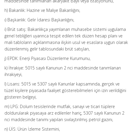
maddesinde tanımlanan akaryakıt bayii veya istasyonunu,
h) Bakanlık: Hazine ve Maliye Bakanlığını,
ı) Başkanlık: Gelir İdaresi Başkanlığını,
i) Brüt satış: Bakanlıkça yayımlanan muhasebe sistemi uygulama
genel tebliğleri uyarınca tespit edilen tek düzen hesap planı ve
mali tabloların açıklanmasına ilişkin usul ve esaslara uygun olarak
düzenlenmiş gelir tablosundaki brüt satışları,
j) EPDK: Enerji Piyasası Düzenleme Kurumunu,
k) İhrakiye: 5015 sayılı Kanunun 2 nci maddesinde tanımlanan
ihrakiyeyi,
l) Lisans: 5015 ve 5307 sayılı Kanunlar kapsamında, gerçek ve
tüzel kişilere piyasada faaliyet gösterebilmeleri için izin verildiğini
gösteren belgeyi,
m) LPG: Dolum tesislerinde mutfak, sanayi ve ticari tüplere
doldurularak piyasaya arz edilenler hariç, 5307 sayılı Kanunun 2
nci maddesinde tanımı yapılan sıvılaştırılmış petrol gazını,
n) ÜİS: Ürün İzleme Sistemini,