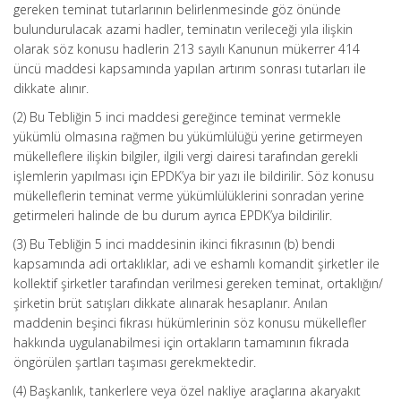
gereken teminat tutarlarının belirlenmesinde göz önünde
bulundurulacak azami hadler, teminatın verileceği yıla ilişkin
olarak söz konusu hadlerin 213 sayılı Kanunun mükerrer 414
üncü maddesi kapsamında yapılan artırım sonrası tutarları ile
dikkate alınır.
(2) Bu Tebliğin 5 inci maddesi gereğince teminat vermekle
yükümlü olmasına rağmen bu yükümlülüğü yerine getirmeyen
mükelleflere ilişkin bilgiler, ilgili vergi dairesi tarafından gerekli
işlemlerin yapılması için EPDK’ya bir yazı ile bildirilir. Söz konusu
mükelleflerin teminat verme yükümlülüklerini sonradan yerine
getirmeleri halinde de bu durum ayrıca EPDK’ya bildirilir.
(3) Bu Tebliğin 5 inci maddesinin ikinci fıkrasının (b) bendi
kapsamında adi ortaklıklar, adi ve eshamlı komandit şirketler ile
kollektif şirketler tarafından verilmesi gereken teminat, ortaklığın/
şirketin brüt satışları dikkate alınarak hesaplanır. Anılan
maddenin beşinci fıkrası hükümlerinin söz konusu mükellefler
hakkında uygulanabilmesi için ortakların tamamının fıkrada
öngörülen şartları taşıması gerekmektedir.
(4) Başkanlık, tankerlere veya özel nakliye araçlarına akaryakıt