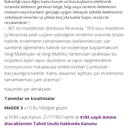
Bakanlığı veya diğer kamu kurum ve kuruluşlarına elektronik
ortamda iletilmesi gereken belge, bilgi veya verilerin iletilmesini
önleyen veya bunların gerçeğe uygun olmayan şekilde iletilmesine
sebebiyet verenler üç yıldan beş yıla kadar hapis cezası ile
cezalandırılır.”,
– 367 nci maddesinin dördüncü fıkrasında, “359 uncu maddenin
(ç) fıkrasında yazılı suçların işlendiğinin inceleme sırasında tespiti
halinde incelemenin tamamlanması beklenmeksizin, sair
suretlerle öğrenilmesi halinde ise incelemeye başlanmaksızın
Vergi Müfettişleri ve Vergi Müfettiş Yardımcıları tarafından bu
tespitlere ilişkin rapor düzenlenir ve rapor değerlendirme
komisyonunun mütalaasıyla birlikte keyfiyet Cumhuriyet
başsavcılığına bildirilir. Kamu davasının açılması için incelemenin
tamamlanması şartı aranmaz.”
hükümleri yer almaktadır.
Tanımlar ve kısaltmalar
MADDE 3 –
(1) Bu Tebliğde geçen;
a) 6183 sayılı Kanun: 21/7/1953 tarihli ve
6183 sayılı Amme
Alacaklarının Tahsil Usulü Hakkında Kanunu
,