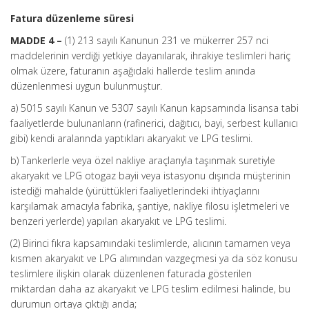
Fatura düzenleme süresi
MADDE 4 –
(1) 213 sayılı Kanunun 231 ve mükerrer 257 nci
maddelerinin verdiği yetkiye dayanılarak, ihrakiye teslimleri hariç
olmak üzere, faturanın aşağıdaki hallerde teslim anında
düzenlenmesi uygun bulunmuştur.
a) 5015 sayılı Kanun ve 5307 sayılı Kanun kapsamında lisansa tabi
faaliyetlerde bulunanların (rafinerici, dağıtıcı, bayi, serbest kullanıcı
gibi) kendi aralarında yaptıkları akaryakıt ve LPG teslimi.
b) Tankerlerle veya özel nakliye araçlarıyla taşınmak suretiyle
akaryakıt ve LPG otogaz bayii veya istasyonu dışında müşterinin
istediği mahalde (yürüttükleri faaliyetlerindeki ihtiyaçlarını
karşılamak amacıyla fabrika, şantiye, nakliye filosu işletmeleri ve
benzeri yerlerde) yapılan akaryakıt ve LPG teslimi.
(2) Birinci fıkra kapsamındaki teslimlerde, alıcının tamamen veya
kısmen akaryakıt ve LPG alımından vazgeçmesi ya da söz konusu
teslimlere ilişkin olarak düzenlenen faturada gösterilen
miktardan daha az akaryakıt ve LPG teslim edilmesi halinde, bu
durumun ortaya çıktığı anda;