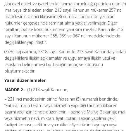
gibi özel etiket ve işaretleri kullanma zorunluluğu getirilen ürünleri
imal veya ithal edenlerden 213 sayılı Kanunun mükerrer 257 nci
maddesinin birinci fıkrasının (8) numaralı bendinde yer alan
hükümler çerçevesinde teminat alma yetkisi verilmiştir. Diğer
taraftan, bahse konu hükümlerin yanı sıra mezkûr Kanun ile 213
sayılı Kanunun mükerrer 355, 359 ve 367 nci maddelerinde de
değişiklikler yapılmıştır.
(3) Bu kapsamda, 7318 sayılı Kanun ile 213 sayılı Kanunda yapılan
değişikliklere ilişkin açıklamalar ve uygulamaya ilişkin usul ve
esasların belirlenmesi bu Tebliğin amaç ve konusunu
oluşturmaktadır.
Yasal düzenlemeler
MADDE 2 –
(1) 213 sayılı Kanunun;
– 231 inci maddesinin birinci fıkrasının (5) numaralı bendinde,
“Fatura, malın teslimi veya hizmetin yapıldığı tarihten itibaren
azami yedi gün içinde düzenlenir. Hazine ve Maliye Bakanlığı; mal
veya hizmetin nev’i, miktarı, fiyatı, tutarı, satışın yapılma şekli,
faaliyet konusu, sektör veya mükellefiyet türünü ayrı ayrı veya