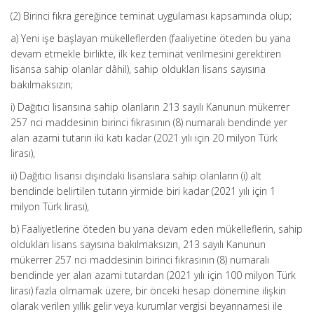
(2) Birinci fıkra gereğince teminat uygulaması kapsamında olup;
a) Yeni işe başlayan mükelleflerden (faaliyetine öteden bu yana
devam etmekle birlikte, ilk kez teminat verilmesini gerektiren
lisansa sahip olanlar dâhil), sahip oldukları lisans sayısına
bakılmaksızın;
i) Dağıtıcı lisansına sahip olanların 213 sayılı Kanunun mükerrer
257 nci maddesinin birinci fıkrasının (8) numaralı bendinde yer
alan azami tutarın iki katı kadar (2021 yılı için 20 milyon Türk
lirası),
ii) Dağıtıcı lisansı dışındaki lisanslara sahip olanların (i) alt
bendinde belirtilen tutarın yirmide biri kadar (2021 yılı için 1
milyon Türk lirası),
b) Faaliyetlerine öteden bu yana devam eden mükelleflerin, sahip
oldukları lisans sayısına bakılmaksızın, 213 sayılı Kanunun
mükerrer 257 nci maddesinin birinci fıkrasının (8) numaralı
bendinde yer alan azami tutardan (2021 yılı için 100 milyon Türk
lirası) fazla olmamak üzere, bir önceki hesap dönemine ilişkin
olarak verilen yıllık gelir veya kurumlar vergisi beyannamesi ile