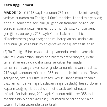
Ceza uygulaması
MADDE 10 –
(1) 213 sayılı Kanunun 231 inci maddesinin verdiği
yetkiye istinaden bu Tebliğin 4 üncü maddesi ile teslimin yapıldığı
anda düzenlenme zorunluluğu getirilen faturanın öngörülen
süreden sonra düzenlenmesi durumunda, söz konusu bent
gereğince, bu belge, 213 sayılı Kanun bakımından hiç
düzenlenmemiş sayılacağından muhatapları hakkında aynı
Kanunun ilgili ceza hükümleri çerçevesinde işlem tesis edilir.
(2) Bu Tebliğin 5 inci maddesi kapsamında teminat vermekle
yükümlü olanlardan; süresinde hiç teminat vermeyen, eksik
teminat veren ya da daha önce verdikleri teminatları
tamamlamaları gereken süre içinde tamamlamayanlar adına,
213 sayılı Kanunun mükerrer 355 inci maddesinin birinci fıkrası
gereğince, özel usulsüzlük cezası kesilir. Bahse konu cezanın
uygulamasında, yeni işe başlayan ve işe başladığı hesap dönemi
kapanmadığı için brüt satışları net olarak belli olmayan
mükellefler hakkında, 213 sayılı Kanunun mükerrer 355 inci
maddesinin birinci fıkrasının (1) numaralı bendinde yer alan
tutarın 10 katı tutarında ceza kesilir.