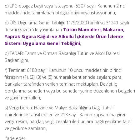
o) LPG otogaz bayii veya istasyonu: 5307 sayılı Kanunun 2 nci
maddesinde tanımlanan otogaz bayii veya istasyonunu,
ö) ÜİS Uygulama Genel Tebliği: 11/9/2020 tarihli ve 31241 sayılı
Resmî Gazete’de yayımlanan
Tütün Mamulleri, Makaron,
Yaprak Sigara Kâğıdı ve Alkollü İçkilerde Ürün İzleme
Sistemi Uygulama Genel Tebliğini
,
p) TADAB: Tarım ve Orman Bakanlığı Tütün ve Alkol Dairesi
Başkanlığını,
r) Teminat: 6183 sayılı Kanunun 10 uncu maddesinin birinci
fıkrasının (1), (2), (3) ve (5) numaralı bentlerinde sayılan; para,
bankalar tarafından verilen teminat mektupları, Devlet iç
borçlanma senetleri veya bu senetler yerine düzenlenen belgeleri
ve gayrimenkulleri,
s) Vergi borcu: Hazine ve Maliye Bakanlığına bağlı tahsil
dairelerince tahsil edilen ve 213 sayılı Kanun kapsamına giren
vergi, resim, harçlar, vergi cezaları ile bunlara bağlı gecikme faizi
ve gecikme zamlarını,
ifade eder.