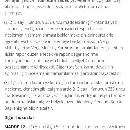
olmayan şekilde iletilmesine sebebiyet verenlerin üç yıldan beş
yıla kadar hapis cezası ile cezalandırılacağı hüküm altına
alınmıştır.
(2) 213 sayılı Kanunun 359 uncu maddesinin (ç) fıkrasında yazılı
suçların işlendiğinin inceleme sırasında tespiti halinde
incelemenin tamamlanması beklenmeksizin, sair suretlerle
öğrenilmesi halinde ise incelemeye başlanmaksızın Vergi
Müfettişleri ve Vergi Müfettiş Yardımcıları tarafından bu tespitlere
ilişkin rapor düzenlenecek ve rapor değerlendirme
komisyonunun mütalaasıyla birlikte keyfiyet Cumhuriyet
başsavcılığına bildirilecektir. Diğer taraftan, kamu davasının
açılması için incelemenin tamamlanması şartı aranmayacaktır.
(3) Diğer kamu kurum ve kuruluşları tarafından yapılan araştırma,
inceleme, denetim gibi çalışmalarda 213 sayılı Kanunun 359 uncu
maddesinin (ç) fıkrasında yazılı suçların işlendiğinin tespiti halinde,
bu duruma ilişkin bilgi ve belgeler ivedilikle Vergi Denetim Kurulu
Başkanlığına bildirilecektir.
Diğer hususlar
MADDE 12 –
(1) Bu Tebliğin 5 inci maddesi kapsamında verilmesi