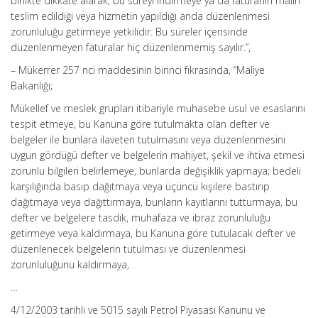
birlikte dikkate alarak, bu süreyi indirmeye ya da faturanın malın
teslim edildiği veya hizmetin yapıldığı anda düzenlenmesi
zorunluluğu getirmeye yetkilidir. Bu süreler içerisinde
düzenlenmeyen faturalar hiç düzenlenmemiş sayılır.”,
– Mükerrer 257 nci maddesinin birinci fıkrasında, “Maliye
Bakanlığı;
Mükellef ve meslek grupları itibariyle muhasebe usul ve esaslarını
tespit etmeye, bu Kanuna göre tutulmakta olan defter ve
belgeler ile bunlara ilaveten tutulmasını veya düzenlenmesini
uygun gördüğü defter ve belgelerin mahiyet, şekil ve ihtiva etmesi
zorunlu bilgileri belirlemeye, bunlarda değişiklik yapmaya; bedeli
karşılığında basıp dağıtmaya veya üçüncü kişilere bastırıp
dağıtmaya veya dağıttırmaya, bunların kayıtlarını tutturmaya, bu
defter ve belgelere tasdik, muhafaza ve ibraz zorunluluğu
getirmeye veya kaldırmaya, bu Kanuna göre tutulacak defter ve
düzenlenecek belgelerin tutulması ve düzenlenmesi
zorunluluğunu kaldırmaya,
…
4/12/2003 tarihli ve 5015 sayılı Petrol Piyasası Kanunu ve