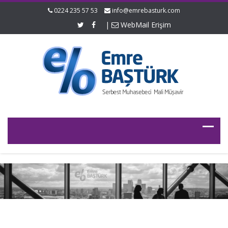
0224 235 57 53
info@emrebasturk.com
|
WebMail Erişim