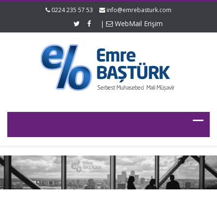
0224 235 57 53
info@emrebasturk.com
|
WebMail Erişim