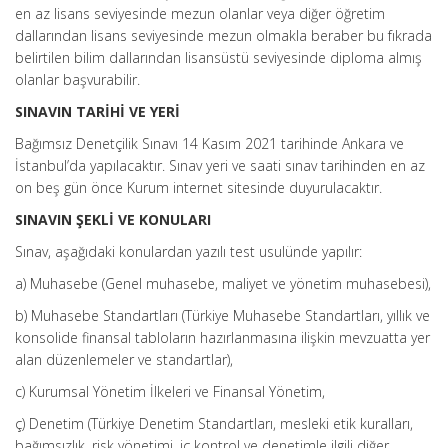
en az lisans seviyesinde mezun olanlar veya diğer öğretim
dallarından lisans seviyesinde mezun olmakla beraber bu fıkrada
belirtilen bilim dallarından lisansüstü seviyesinde diploma almış
olanlar başvurabilir.
SINAVIN TARİHİ VE YERİ
Bağımsız Denetçilik Sınavı 14 Kasım 2021 tarihinde Ankara ve
İstanbul’da yapılacaktır. Sınav yeri ve saati sınav tarihinden en az
on beş gün önce Kurum internet sitesinde duyurulacaktır.
SINAVIN ŞEKLİ VE KONULARI
Sınav, aşağıdaki konulardan yazılı test usulünde yapılır:
a) Muhasebe (Genel muhasebe, maliyet ve yönetim muhasebesi),
b) Muhasebe Standartları (Türkiye Muhasebe Standartları, yıllık ve
konsolide finansal tabloların hazırlanmasına ilişkin mevzuatta yer
alan düzenlemeler ve standartlar),
c) Kurumsal Yönetim İlkeleri ve Finansal Yönetim,
ç) Denetim (Türkiye Denetim Standartları, mesleki etik kuralları,
bağımsızlık, risk yönetimi, iç kontrol ve denetimle ilgili diğer