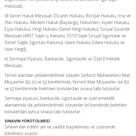
mevzuat),
d) Genel Hukuk Mevzuatı [Ticaret Hukuku, Borçlar Hukuku, İcra ve
İflas Hukuku, Medeni Hukuk (Başlangıç Hükümleri, Kişiler Hukuku,
Eşya Hukuku), Vergi Hukuku (Genel Vergi Hukuku), Sosyal Güvenlik
Mevzuatı (4857 Sayılı İş Kanunu, 5510 Sayılı Sosyal Sigortalar ve
Genel Sağlık Sigortası Kanunu), İdare Hukuku (İdare Hukuku ve
İdari Yargı)],
e) Sermaye Piyasası, Bankacılık, Sigortacılık ve Özel Emeklilik
Mevzuatı,
Temel alandan yetkilendirilmek isteyen Serbest Muhasebeci Mali
Müşavirler (b), (c) ve (ç) bentlerinde, Yeminli Mali Müşavirler ise (b)
ve (ç) bentlerinde belirtilen konulardan sınava tabi tutulurlar.
Sermaye piyasası, bankacılık, sigortacılık ve özel emeklilik
alanlarında da yetkilendirilmek isteyenler (e) bendinde belirtilen
konulardan ayrıca sınava tabi tutulurlar.
SINAVIN YÜRÜTÜLMESİ
Sınavın ilan edilen yer ve saatte başlatılması ve süresinde
bitirilmesi esastır.