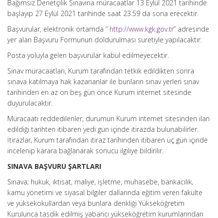
Bağımsız Denetçilik Sınavına müracaatlar 13 Eylül 2021 tarihinde
başlayıp 27 Eylül 2021 tarihinde saat 23.59 da sona erecektir.
Başvurular, elektronik ortamda “
http://www.kgk.gov.tr
” adresinde
yer alan Başvuru Formunun doldurulması suretiyle yapılacaktır.
Posta yoluyla gelen başvurular kabul edilmeyecektir.
Sınav müracaatları, Kurum tarafından tetkik edildikten sonra
sınava katılmaya hak kazananlar ile bunların sınav yerleri sınav
tarihinden en az on beş gün önce Kurum internet sitesinde
duyurulacaktır.
Müracaatı reddedilenler, durumun Kurum internet sitesinden ilan
edildiği tarihten itibaren yedi gün içinde itirazda bulunabilirler.
İtirazlar, Kurum tarafından itiraz tarihinden itibaren üç gün içinde
incelenip karara bağlanarak sonucu ilgiliye bildirilir.
SINAVA BAŞVURU ŞARTLARI
Sınava; hukuk, iktisat, maliye, işletme, muhasebe, bankacılık,
kamu yönetimi ve siyasal bilgiler dallarında eğitim veren fakülte
ve yüksekokullardan veya bunlara denkliği Yükseköğretim
Kurulunca tasdik edilmiş yabancı yükseköğretim kurumlarından