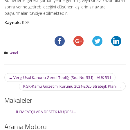
Bu nedenle gerekli şartları yerine getirmiş veya sınavı kazandıktan
sonra yerine getirebileceğini düşünen kişilerin sınavlara
başvurmaları tavsiye edilmektedir.
Kaynak:
KGK
Genel
Post
←
Vergi Usul Kanunu Genel Tebliği (Sıra No: 531) – VUK 531
navigation
KGK-Kamu Gözetimi Kurumu 2021-2025 Stratejik Planı
→
Makaleler
İHRACATÇILARA DESTEK MÜJDESİ…
Arama Motoru