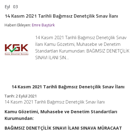
Eyl
03
14
yorumlar kapalı
Kasım
14 Kasım 2021 Tarihli Bağımsız Denetçilik Sınav İlanı
2021
Tarihli
Haberi Ekleyen:
Emre Baştürk
Bağımsız
Denetçilik
14 Kasım 2021 Tarihli Bağımsız Denetçilik Sınav
Sınav
İlanı
İlanı Kamu Gözetimi, Muhasebe ve Denetim
için
Standartları Kurumundan: BAĞIMSIZ DENETÇİLİK
SINAVI İLANI SIN…
14 Kasım 2021 Tarihli Bağımsız Denetçilik Sınav İlanı
Tarih: 2 Eylül 2021
14 Kasım 2021 Tarihli Bağımsız Denetçilik Sınav İlanı
Kamu Gözetimi, Muhasebe ve Denetim Standartları
Kurumundan:
BAĞIMSIZ DENETÇİLİK SINAVI İLANI
SINAVA MÜRACAAT