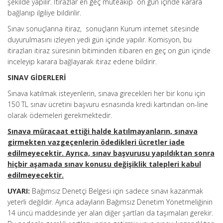
şekilde yapılır. İtirazlar en geç müteakip on gün içinde karara
bağlanıp ilgiliye bildirilir.
Sınav sonuçlarına itiraz, sonuçların Kurum internet sitesinde
duyurulmasını izleyen yedi gün içinde yapılır. Komisyon, bu
itirazları itiraz süresinin bitiminden itibaren en geç on gün içinde
inceleyip karara bağlayarak itiraz edene bildirir.
SINAV GİDERLERİ
Sınava katılmak isteyenlerin, sınava girecekleri her bir konu için
150 TL sınav ücretini başvuru esnasında kredi kartından on-line
olarak ödemeleri gerekmektedir.
Sınava müracaat ettiği halde katılmayanların, sınava
girmekten vazgeçenlerin ödedikleri ücretler iade
edilmeyecektir. Ayrıca, sınav başvurusu yapıldıktan sonra
hiçbir aşamada sınav konusu değişiklik talepleri kabul
edilmeyecektir.
UYARI:
Bağımsız Denetçi Belgesi için sadece sınavı kazanmak
yeterli değildir. Ayrıca adayların Bağımsız Denetim Yönetmeliğinin
14 üncü maddesinde yer alan diğer şartları da taşımaları gerekir.