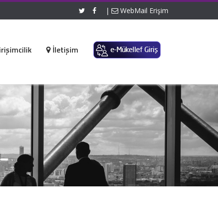
|
WebMail Erişim
rişimcilik
İletişim