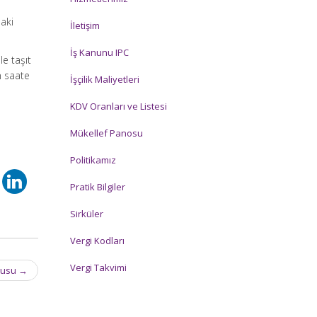
daki
İletişim
İş Kanunu IPC
le taşıt
n saate
İşçilik Maliyetleri
KDV Oranları ve Listesi
Mükellef Panosu
Politikamız
Pratik Bilgiler
Sirküler
Vergi Kodları
Vergi Takvimi
rgusu
→