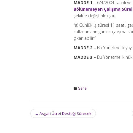
MADDE 1 –
6/4/2004 tarihli v
Bölünemeyen Çalışma Sürele
şekilde değiştirilmiştir.
“a) Günlük iş süresi 11 saati, ge
kullananların günlük çalışma sü
çıkarılabilir.”
MADDE 2 –
Bu Yönetmelik yayım
MADDE 3 –
Bu Yönetmelik hükü
Genel
Post
←
Asgari Ücret Desteği Sürecek
navigation