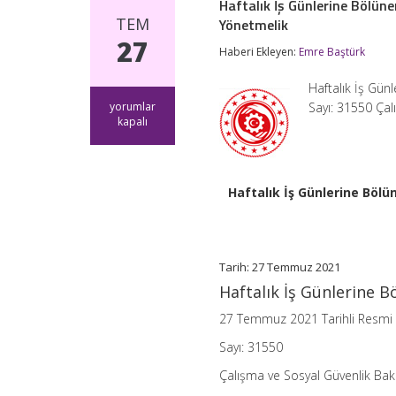
Haftalık İş Günlerine Bölün
TEM
Yönetmelik
27
Haberi Ekleyen:
Emre Baştürk
Haftalık İş Gü
Haftalık
yorumlar
Sayı: 31550 Ça
İş
kapalı
Günlerine
Bölünemeyen
Çalışma
Süreleri
Haftalık İş Günlerine Böl
Yönetmeliğinde
Değişiklik
Yapılmasına
Dair
Yönetmelik
Tarih: 27 Temmuz 2021
için
Haftalık İş Günlerine 
27 Temmuz 2021 Tarihli Resmi
Sayı: 31550
Çalışma ve Sosyal Güvenlik Bak