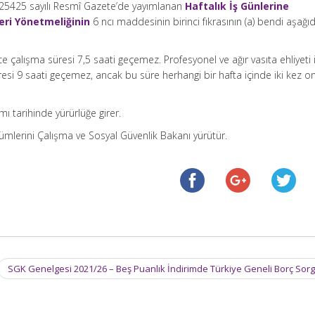
e 25425 sayılı Resmî Gazete’de yayımlanan
Haftalık İş Günlerine
ri Yönetmeliğinin
6 ncı maddesinin birinci fıkrasının (a) bendi aşağı
ce çalışma süresi 7,5 saati geçemez. Profesyonel ve ağır vasıta ehliyeti i
resi 9 saati geçemez, ancak bu süre herhangi bir hafta içinde iki kez o
ı tarihinde yürürlüğe girer.
mlerini Çalışma ve Sosyal Güvenlik Bakanı yürütür.
SGK Genelgesi 2021/26 – Beş Puanlık İndirimde Türkiye Geneli Borç So