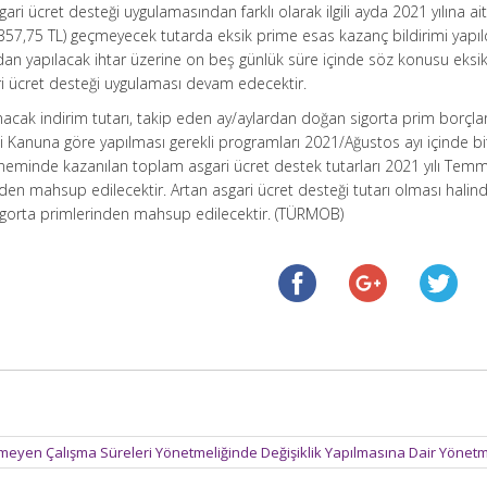
ari ücret desteği uygulamasından farklı olarak ilgili ayda 2021 yılına ait
 (357,75 TL) geçmeyecek tutarda eksik prime esas kazanç bildirimi yapıl
an yapılacak ihtar üzerine on beş günlük süre içinde söz konusu eksikl
ri ücret desteği uygulaması devam edecektir.
anacak indirim tutarı, takip eden ay/aylardan doğan sigorta prim borçla
ili Kanuna göre yapılması gerekli programları 2021/Ağustos ayı içinde bi
eminde kazanılan toplam asgari ücret destek tutarları 2021 yılı Temm
den mahsup edilecektir. Artan asgari ücret desteği tutarı olması halin
igorta primlerinden mahsup edilecektir. (TÜRMOB)
emeyen Çalışma Süreleri Yönetmeliğinde Değişiklik Yapılmasına Dair Yönet