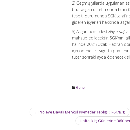
2) Geçmiş yıllarda uygulanan asg
brüt asgari ücretin onda birini
tespiti durumunda SGK tarafınd
gideren işyerleri hakkında asga
3) Asgari ücret desteğiyle sağl
mahsup edilecektir. SGK’nın ilg
halinde 2021/Ocak-Haziran dön
için ödenecek sigorta primlerin
tutar sonraki ayda ödenecek s
Genel
Post
←
Projeye Dayalı Menkul Kıymetler Tebliği (III-61/B.1)
navigation
Haftalık İş Günlerine Bölün