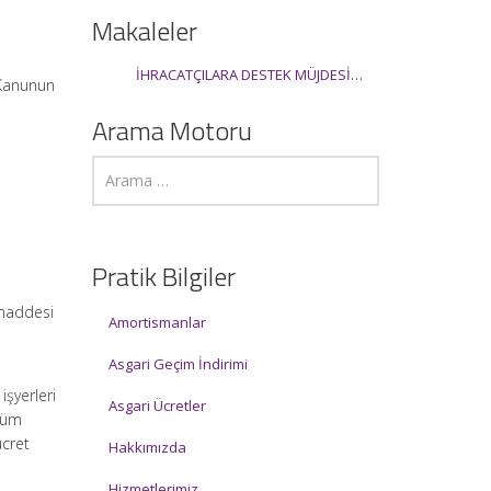
Makaleler
İHRACATÇILARA DESTEK MÜJDESİ…
 Kanunun
Arama Motoru
Pratik Bilgiler
 maddesi
Amortismanlar
Asgari Geçim İndirimi
işyerleri
Asgari Ücretler
 tüm
ücret
Hakkımızda
Hizmetlerimiz