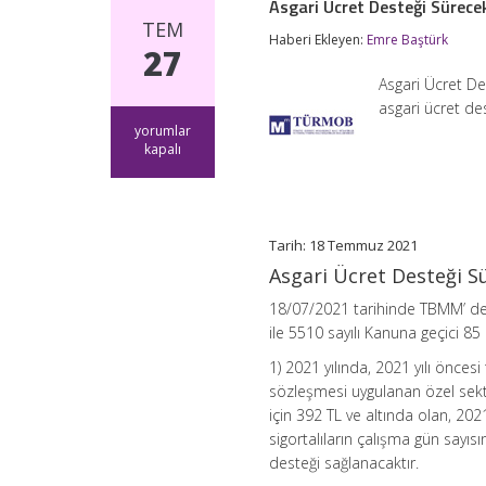
Asgari Ücret Desteği Sürece
TEM
Haberi Ekleyen:
Emre Baştürk
27
Asgari Ücret D
asgari ücret de
Asgari
yorumlar
Ücret
kapalı
Desteği
Sürecek
için
Tarih: 18 Temmuz 2021
Asgari Ücret Desteği S
18/07/2021 tarihinde TBMM’ de 
ile 5510 sayılı Kanuna geçici 8
1) 2021 yılında, 2021 yılı öncesi
sözleşmesi uygulanan özel sektör
için 392 TL ve altında olan, 2021
sigortalıların çalışma gün sayıs
desteği sağlanacaktır.