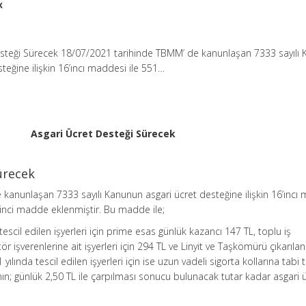
k
esteği Sürecek 18/07/2021 tarihinde TBMM’ de kanunlaşan 7333 sayılı
steğine ilişkin 16’ıncı maddesi ile 551…
Asgari Ücret Desteği Sürecek
ürecek
kanunlaşan 7333 sayılı Kanunun asgari ücret desteğine ilişkin 16’ıncı
5 inci madde eklenmiştir. Bu madde ile;
 tescil edilen işyerleri için prime esas günlük kazancı 147 TL, toplu iş
 işverenlerine ait işyerleri için 294 TL ve Linyit ve Taşkömürü çıkarılan 
 yılında tescil edilen işyerleri için ise uzun vadeli sigorta kollarına tabi
ının; günlük 2,50 TL ile çarpılması sonucu bulunacak tutar kadar asgari 