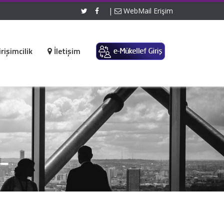
|
WebMail Erişim
rişimcilik
İletişim