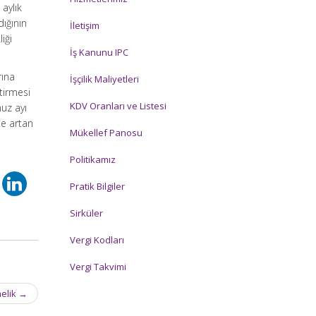
 aylık
dığının
İletişim
iği
İş Kanunu IPC
rına
İşçilik Maliyetleri
tirmesi
KDV Oranları ve Listesi
uz ayı
de artan
Mükellef Panosu
Politikamız
Pratik Bilgiler
Sirküler
Vergi Kodları
Vergi Takvimi
melik
→