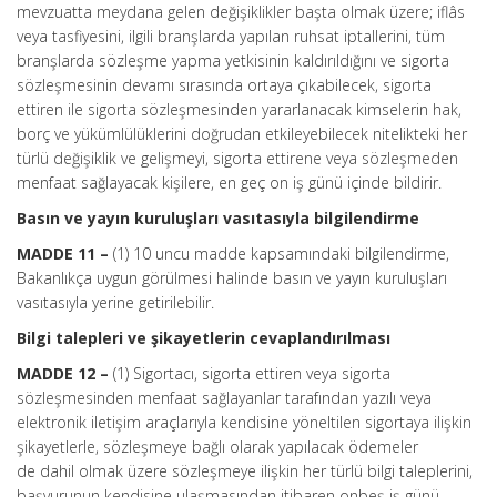
mevzuatta meydana gelen değişiklikler başta olmak üzere; iflâs
veya tasfiyesini, ilgili branşlarda yapılan ruhsat iptallerini, tüm
branşlarda sözleşme yapma yetkisinin kaldırıldığını ve sigorta
sözleşmesinin devamı sırasında ortaya çıkabilecek, sigorta
ettiren ile sigorta sözleşmesinden yararlanacak kimselerin hak,
borç ve yükümlülüklerini doğrudan etkileyebilecek nitelikteki her
türlü değişiklik ve gelişmeyi, sigorta ettirene veya sözleşmeden
menfaat sağlayacak kişilere, en geç on iş günü içinde bildirir.
Basın ve yayın kuruluşları vasıtasıyla bilgilendirme
MADDE 11 –
(1) 10 uncu madde kapsamındaki bilgilendirme,
Bakanlıkça uygun görülmesi halinde basın ve yayın kuruluşları
vasıtasıyla yerine getirilebilir.
Bilgi talepleri ve şikayetlerin cevaplandırılması
MADDE 12 –
(1) Sigortacı, sigorta ettiren veya sigorta
sözleşmesinden menfaat sağlayanlar tarafından yazılı veya
elektronik iletişim araçlarıyla kendisine yöneltilen sigortaya ilişkin
şikayetlerle, sözleşmeye bağlı olarak yapılacak ödemeler
de dahil olmak üzere sözleşmeye ilişkin her türlü bilgi taleplerini,
başvurunun kendisine ulaşmasından itibaren onbeş iş günü