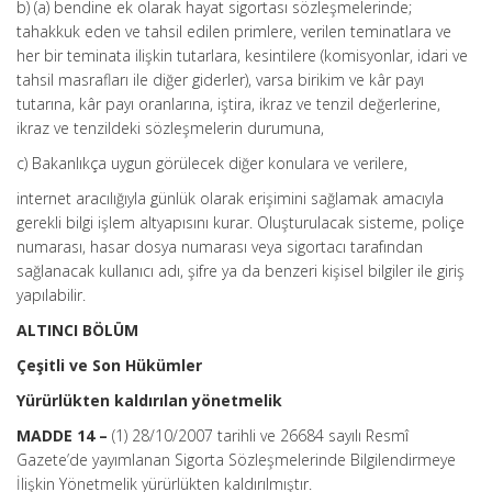
b) (a) bendine ek olarak hayat sigortası sözleşmelerinde;
tahakkuk eden ve tahsil edilen primlere, verilen teminatlara ve
her bir teminata ilişkin tutarlara, kesintilere (komisyonlar, idari ve
tahsil masrafları ile diğer giderler), varsa birikim ve kâr payı
tutarına, kâr payı oranlarına, iştira, ikraz ve tenzil değerlerine,
ikraz ve tenzildeki sözleşmelerin durumuna,
c) Bakanlıkça uygun görülecek diğer konulara ve verilere,
internet aracılığıyla günlük olarak erişimini sağlamak amacıyla
gerekli bilgi işlem altyapısını kurar. Oluşturulacak sisteme, poliçe
numarası, hasar dosya numarası veya sigortacı tarafından
sağlanacak kullanıcı adı, şifre ya da benzeri kişisel bilgiler ile giriş
yapılabilir.
ALTINCI BÖLÜM
Çeşitli ve Son Hükümler
Yürürlükten kaldırılan yönetmelik
MADDE 14 –
(1) 28/10/2007 tarihli ve 26684 sayılı Resmî
Gazete’de yayımlanan Sigorta Sözleşmelerinde Bilgilendirmeye
İlişkin Yönetmelik yürürlükten kaldırılmıştır.