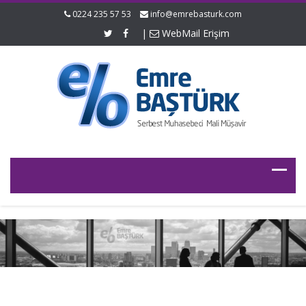
0224 235 57 53
info@emrebasturk.com
|
WebMail Erişim