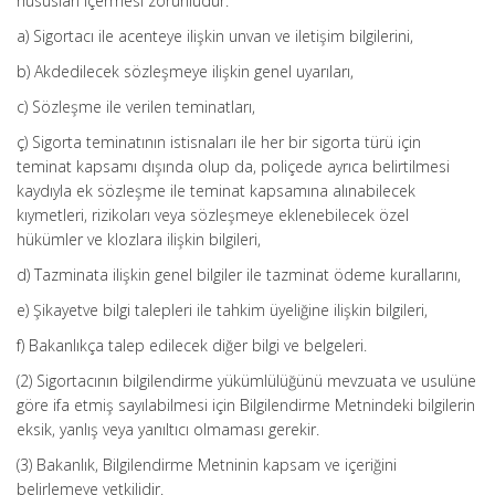
hususları içermesi zorunludur:
a) Sigortacı ile acenteye ilişkin unvan ve iletişim bilgilerini,
b) Akdedilecek sözleşmeye ilişkin genel uyarıları,
c) Sözleşme ile verilen teminatları,
ç) Sigorta teminatının istisnaları ile her bir sigorta türü için
teminat kapsamı dışında olup da, poliçede ayrıca belirtilmesi
kaydıyla ek sözleşme ile teminat kapsamına alınabilecek
kıymetleri, rizikoları veya sözleşmeye eklenebilecek özel
hükümler ve klozlara ilişkin bilgileri,
d) Tazminata ilişkin genel bilgiler ile tazminat ödeme kurallarını,
e) Şikayetve bilgi talepleri ile tahkim üyeliğine ilişkin bilgileri,
f) Bakanlıkça talep edilecek diğer bilgi ve belgeleri.
(2) Sigortacının bilgilendirme yükümlülüğünü mevzuata ve usulüne
göre ifa etmiş sayılabilmesi için Bilgilendirme Metnindeki bilgilerin
eksik, yanlış veya yanıltıcı olmaması gerekir.
(3) Bakanlık, Bilgilendirme Metninin kapsam ve içeriğini
belirlemeye yetkilidir.