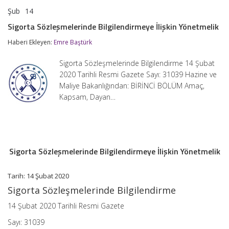
Şub
14
Sigorta
yorumlar kapalı
Sözleşmelerinde
Sigorta Sözleşmelerinde Bilgilendirmeye İlişkin Yönetmelik
Bilgilendirmeye
İlişkin
Haberi Ekleyen:
Emre Baştürk
Yönetmelik
için
Sigorta Sözleşmelerinde Bilgilendirme 14 Şubat
2020 Tarihli Resmi Gazete Sayı: 31039 Hazine ve
Maliye Bakanlığından: BİRİNCİ BÖLÜM Amaç,
Kapsam, Dayan…
Sigorta Sözleşmelerinde Bilgilendirmeye İlişkin Yönetmelik
Tarih: 14 Şubat 2020
Sigorta Sözleşmelerinde Bilgilendirme
14 Şubat 2020 Tarihli Resmi Gazete
Sayı: 31039