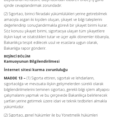
içinde cevaplandırmak zorundadır.
(2) Sigortacı, birinci fıkradaki yükümlülükleri yerine getirebilmek
amacıyla asgari iki kişiden oluşan, şikayet ve bilgi taleplerini
değerlendirip sonuçlandırmakla görevli bir şikayet birimi kurar.
Söz konusu şikayet birimi, sigortacıya ulaşan tüm şikayetlere
ilişkin kayıt ve istatistikleri tutar ve üçer aylık dönemler itibarıyla,
Bakanlıkça tespit edilecek usul ve esaslara uygun olarak,
Bakanlığa rapor gönderir.
BEŞİNCİ BÖLÜM
Kamuoyunun Bilgilendirilmesi
İnternet sitesi kurma zorunluluğu
MADDE 13 –
(1) Sigorta ettiren, sigortalı ve lehdarların,
sigortacılığa ve mevzuata ilişkin gelişmelerden sürekli olarak
bilgilendirilmelerini teminen sigortacı, gerekli bilgi işlem altyapısı
çalışmalarını yapmak ve bu çerçevede Bakanlıkça belirlenecek
şartları yerine getirmek üzere idari ve teknik tedbirleri almakla
yükümlüdür.
(2) Sigortacı, genel hükümler ile bu Yönetmelik hükümleri