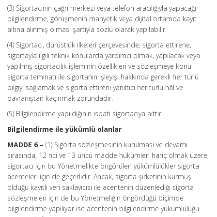
(3) Sigortacının çağrı merkezi veya telefon aracılığıyla yapacağı
bilgilendirme, görüşmenin manyetik veya dijital ortamda kayıt
altına alınmış olması şartıyla sözlü olarak yapılabilir.
(4) Sigortacı, dürüstlük ilkeleri çerçevesinde; sigorta ettirene,
sigortayla ilgili teknik konularda yardımcı olmak, yapılacak veya
yapılmış sigortacılık işleminin özellikleri ve sözleşmeye konu
sigorta teminatı ile sigortanın işleyişi hakkında gerekli her türlü
bilgiyi sağlamak ve sigorta ettireni yanıltıcı her türlü hâl ve
davranıştan kaçınmak zorundadır.
(5) Bilgilendirme yapıldığının ispatı sigortacıya aittir.
Bilgilendirme ile yükümlü olanlar
MADDE 6 –
(1) Sigorta sözleşmesinin kurulması ve devamı
sırasında, 12 nci ve 13 üncü madde hükümleri hariç olmak üzere,
sigortacı için bu Yönetmelikte öngörülen yükümlülükler sigorta
acenteleri için de geçerlidir. Ancak, sigorta şirketinin kurmuş
olduğu kayıtlı veri saklayıcısı ile acentenin düzenlediği sigorta
sözleşmeleri için de bu Yönetmeliğin öngördüğü biçimde
bilgilendirme yapılıyor ise acentenin bilgilendirme yükümlülüğü