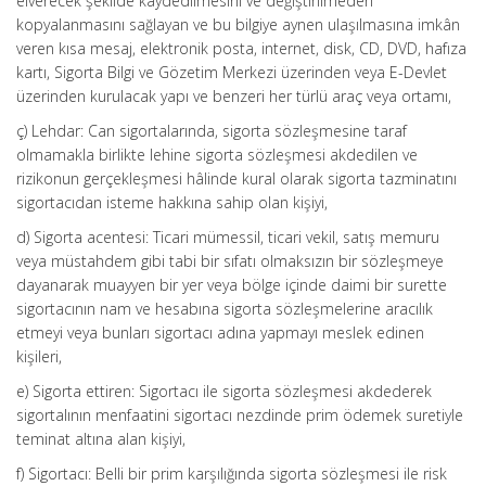
elverecek şekilde kaydedilmesini ve değiştirilmeden
kopyalanmasını sağlayan ve bu bilgiye aynen ulaşılmasına imkân
veren kısa mesaj, elektronik posta, internet, disk, CD, DVD, hafıza
kartı, Sigorta Bilgi ve Gözetim Merkezi üzerinden veya E-Devlet
üzerinden kurulacak yapı ve benzeri her türlü araç veya ortamı,
ç) Lehdar: Can sigortalarında, sigorta sözleşmesine taraf
olmamakla birlikte lehine sigorta sözleşmesi akdedilen ve
rizikonun gerçekleşmesi hâlinde kural olarak sigorta tazminatını
sigortacıdan isteme hakkına sahip olan kişiyi,
d) Sigorta acentesi: Ticari mümessil, ticari vekil, satış memuru
veya müstahdem gibi tabi bir sıfatı olmaksızın bir sözleşmeye
dayanarak muayyen bir yer veya bölge içinde daimi bir surette
sigortacının nam ve hesabına sigorta sözleşmelerine aracılık
etmeyi veya bunları sigortacı adına yapmayı meslek edinen
kişileri,
e) Sigorta ettiren: Sigortacı ile sigorta sözleşmesi akdederek
sigortalının menfaatini sigortacı nezdinde prim ödemek suretiyle
teminat altına alan kişiyi,
f) Sigortacı: Belli bir prim karşılığında sigorta sözleşmesi ile risk