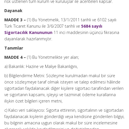
risk üstlenen tüm kurum ve kuruluşlar ile acenteleri kapsar.
Dayanak
MADDE 3 –
(1) Bu Yönetmelik, 13/1/2011 tarihli ve 6102 sayılı
Türk Ticaret Kanunu ile 3/6/2007 tarihli ve
5684 sayılı
Sigortacılık Kanununun
11 inci maddesinin üçüncü fıkrasına
dayanılarak hazırlanmıştır.
Tanımlar
MADDE 4 –
(1) Bu Yönetmelikte yer alan;
a) Bakanlık: Hazine ve Maliye Bakanlığını,
b) Bilgilendirme Metni: Sözleşme kurulmadan makul bir süre
önce sözleşmeye taraf olmak isteyen ve talep edilmesi hâlinde
sigortadan faydalanacak diğer kişilere sigortacı tarafından verilen
ve sigortanın kapsamı, işleyişi ve tazminat ödeme kurallarına
ilişkin özet bilgileri içeren metni,
c) Kalıcı veri saklayıcısı: Sigorta ettirenin, sigortalının ve sigortadan
faydalanacak kişilerin gönderdiği veya kendisine gönderilen bilgiyi,
bu bilginin amacına uygun olarak makul bir süre incelemesine