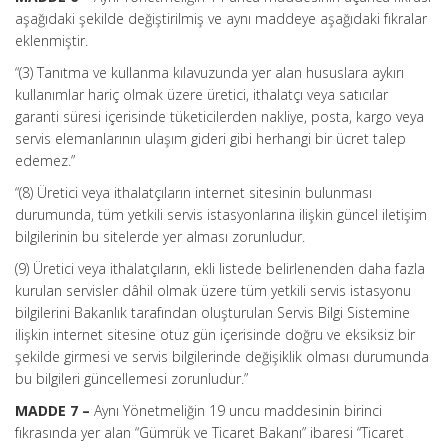
aşağıdaki şekilde değiştirilmiş ve aynı maddeye aşağıdaki fıkralar
eklenmiştir.
“(3) Tanıtma ve kullanma kılavuzunda yer alan hususlara aykırı
kullanımlar hariç olmak üzere üretici, ithalatçı veya satıcılar
garanti süresi içerisinde tüketicilerden nakliye, posta, kargo veya
servis elemanlarının ulaşım gideri gibi herhangi bir ücret talep
edemez.”
“(8) Üretici veya ithalatçıların internet sitesinin bulunması
durumunda, tüm yetkili servis istasyonlarına ilişkin güncel iletişim
bilgilerinin bu sitelerde yer alması zorunludur.
(9) Üretici veya ithalatçıların, ekli listede belirlenenden daha fazla
kurulan servisler dâhil olmak üzere tüm yetkili servis istasyonu
bilgilerini Bakanlık tarafından oluşturulan Servis Bilgi Sistemine
ilişkin internet sitesine otuz gün içerisinde doğru ve eksiksiz bir
şekilde girmesi ve servis bilgilerinde değişiklik olması durumunda
bu bilgileri güncellemesi zorunludur.”
MADDE 7 –
Aynı Yönetmeliğin 19 uncu maddesinin birinci
fıkrasında yer alan “Gümrük ve Ticaret Bakanı” ibaresi “Ticaret