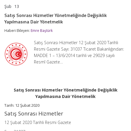
Şub
13
Satış
yorumlar kapalı
Sonrası
Satış Sonrası Hizmetler Yönetmeliğinde Değişiklik
Hizmetler
Yapılmasına Dair Yönetmelik
Yönetmeliğinde
Değişiklik
Haberi Ekleyen:
Emre Baştürk
Yapılmasına
Dair
Yönetmelik
Satış Sonrası Hizmetler 12 Şubat 2020 Tarihli
için
Resmi Gazete Sayı: 31037 Ticaret Bakanlığından:
MADDE 1 – 13/6/2014 tarihli ve 29029 sayılı
Resmî Gazete…
Satış Sonrası Hizmetler Yönetmeliğinde Değişiklik
Yapılmasına Dair Yönetmelik
Tarih: 12 Şubat 2020
Satış Sonrası Hizmetler
12 Şubat 2020 Tarihli Resmi Gazete