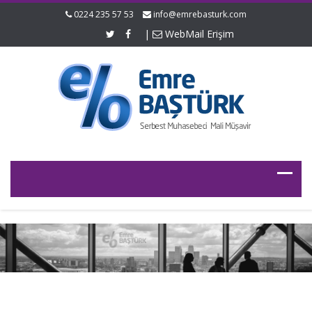
0224 235 57 53
info@emrebasturk.com
|
WebMail Erişim