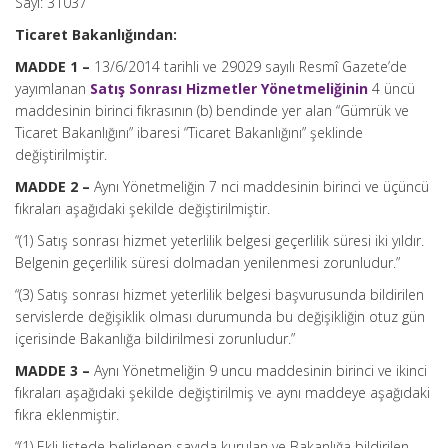
Sayı: 31037
Ticaret Bakanlığından:
MADDE 1 –
13/6/2014 tarihli ve 29029 sayılı Resmî Gazete’de
yayımlanan
Satış Sonrası Hizmetler Yönetmeliğinin
4 üncü
maddesinin birinci fıkrasının (b) bendinde yer alan “Gümrük ve
Ticaret Bakanlığını” ibaresi “Ticaret Bakanlığını” şeklinde
değiştirilmiştir.
MADDE 2 –
Aynı Yönetmeliğin 7 nci maddesinin birinci ve üçüncü
fıkraları aşağıdaki şekilde değiştirilmiştir.
“(1) Satış sonrası hizmet yeterlilik belgesi geçerlilik süresi iki yıldır.
Belgenin geçerlilik süresi dolmadan yenilenmesi zorunludur.”
“(3) Satış sonrası hizmet yeterlilik belgesi başvurusunda bildirilen
servislerde değişiklik olması durumunda bu değişikliğin otuz gün
içerisinde Bakanlığa bildirilmesi zorunludur.”
MADDE 3 –
Aynı Yönetmeliğin 9 uncu maddesinin birinci ve ikinci
fıkraları aşağıdaki şekilde değiştirilmiş ve aynı maddeye aşağıdaki
fıkra eklenmiştir.
“(1) Ekli listede belirlenen sayıda kurulan ve Bakanlığa bildirilen