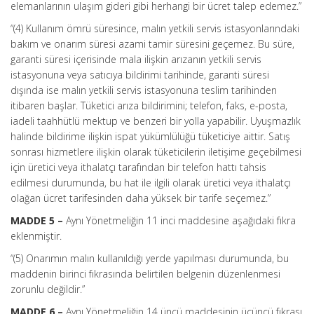
elemanlarının ulaşım gideri gibi herhangi bir ücret talep edemez.”
“(4) Kullanım ömrü süresince, malın yetkili servis istasyonlarındaki
bakım ve onarım süresi azami tamir süresini geçemez. Bu süre,
garanti süresi içerisinde mala ilişkin arızanın yetkili servis
istasyonuna veya satıcıya bildirimi tarihinde, garanti süresi
dışında ise malın yetkili servis istasyonuna teslim tarihinden
itibaren başlar. Tüketici arıza bildirimini; telefon, faks, e-posta,
iadeli taahhütlü mektup ve benzeri bir yolla yapabilir. Uyuşmazlık
halinde bildirime ilişkin ispat yükümlülüğü tüketiciye aittir. Satış
sonrası hizmetlere ilişkin olarak tüketicilerin iletişime geçebilmesi
için üretici veya ithalatçı tarafından bir telefon hattı tahsis
edilmesi durumunda, bu hat ile ilgili olarak üretici veya ithalatçı
olağan ücret tarifesinden daha yüksek bir tarife seçemez.”
MADDE 5 –
Aynı Yönetmeliğin 11 inci maddesine aşağıdaki fıkra
eklenmiştir.
“(5) Onarımın malın kullanıldığı yerde yapılması durumunda, bu
maddenin birinci fıkrasında belirtilen belgenin düzenlenmesi
zorunlu değildir.”
MADDE 6 –
Aynı Yönetmeliğin 14 üncü maddesinin üçüncü fıkrası