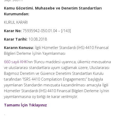
Kamu Gözetimi. Muhasebe ve Denetim Standartları
Kurumundan:
KURUL KARARI
Karar No:
75935942-050.01.04 – [/143]
Karar Tarihi:
10.08.2018
Kararın Konusu:
İlgili Hizmetler Standardı (İHS) 4410 Finansal
Bilgileri Derleme İşi’nin Yayımlanması
660 sayılı KHK
’nın 9’uncu maddesi uyarınca; ülkemiz mevzuatına
ve uluslararası standartlara uyum sağlamak üzere, Uluslararası
Bağımsız Denetim ve Güvence Denetimi Standartları Kurulu
tarafından “ISRS 4410 Compilation Engagements” başlığıyla
yayımlanan Standardın mevzuata kazandırılması amacıyla İlgili
Hizmetler Standardı (İHS) 4410 Finansal Bilgileri Derleme İşi’nin
yayımlanmasına oy birliği ile karar verilmiştir.
Tamamı İçin Tıklayınız
.