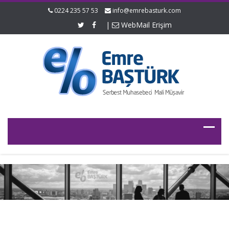
0224 235 57 53
info@emrebasturk.com
|
WebMail Erişim