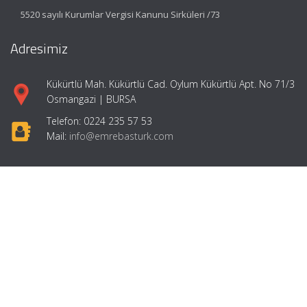
5520 sayılı Kurumlar Vergisi Kanunu Sirküleri /73
Adresimiz
Kükürtlü Mah. Kükürtlü Cad. Oylum Kükürtlü Apt. No 71/3
Osmangazi | BURSA
Telefon: 0224 235 57 53
Mail:
info@emrebasturk.com
Hızlı Menü
Ana Sayfa
Hakkımızda
Hizmetlerimiz
Makaleler
Girişimcilik
İletişim