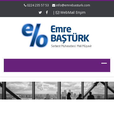
0224 235 57 53
info@emrebasturk.com
|
WebMail Erişim