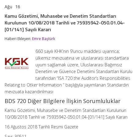
Ağu
16
Kamu
yorumlar kapalı
Gözetimi,
Kamu Gözetimi, Muhasebe ve Denetim Standartları
Muhasebe
Kurulunun 10/08/2018 Tarihli ve 75935942-050.01.04-
ve
Denetim
[01/141] Sayılı Kararı
Standartları
Kurulunun
Haberi Ekleyen:
Emre Baştürk
10/08/2018
Tarihli
660 sayılı KHK’nın 9’uncu maddesi uyarınca;
ve
ülkemiz mevzuatına ve uluslararası standartlara
75935942-
050.01.04-
uyum sağlamak üzere, Uluslararası Bağımsız
[01/141]
Denetim ve Güvence Denetimi Standartları Kurulu
Sayılı
tarafından “ISA 720 the Auditor’s Responsibilities
Kararı
Relating to Otker Information ” başlığıyla yayımlanan Standardın
için
mevzuata kazandırılması
BDS 720 Diğer Bilgilere İlişkin Sorumluluklar
Kamu Gözetimi, Muhasebe ve Denetim Standartları Kurulunun
10/08/2018 Tarihli ve 75935942-050.01.04-[01/141] Sayılı Kararı
16 Ağustos 2018 Tarihli Resmi Gazete
Sayı: 30511