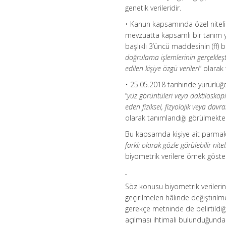
genetik verileridir.
• Kanun kapsamında özel nitelikl
mevzuatta kapsamlı bir tanım 
başlıklı 3’üncü maddesinin (ff) 
doğrulama işlemlerinin gerçekleş
edilen kişiye özgü verileri
” olarak
• 25.05.2018 tarihinde yürürlü
“
yüz görüntüleri veya daktiloskopik
eden fiziksel, fizyolojik veya davra
olarak tanımlandığı görülmekted
Bu kapsamda kişiye ait parmak izi,
farklı olarak gözle görülebilir nite
biyometrik verilere örnek göste
Söz konusu biyometrik verilerin
geçirilmeleri hâlinde değiştiri
gerekçe metninde de belirtildiği
açılması ihtimali bulunduğund