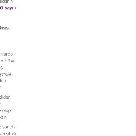
akkının
3 sayılı
işisel
unlarda
ürüstlük
ç)
gerekli
olup
.
ikleri
e
e olup
tir.
e yönelik
a şifreli