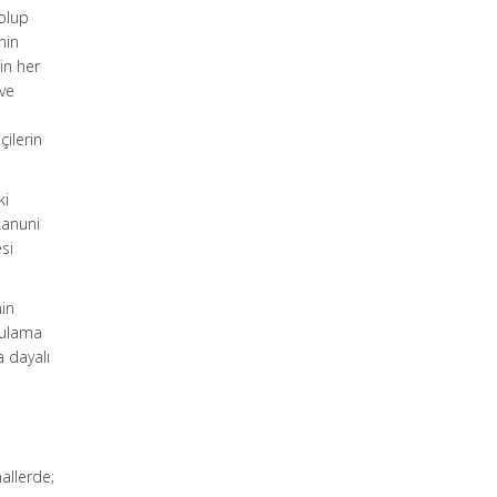
olup
nin
in her
 ve
çilerin
ki
kanuni
si
nin
ygulama
a dayalı
hallerde;