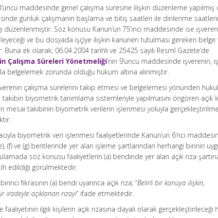
3’üncü maddesinde genel çalışma süresine ilişkin düzenleme yapılmış 
nde günlük çalışmanın başlama ve bitiş saatleri ile dinlenme saatleri
ağı düzenlenmiştir. Söz konusu Kanun’un 75’inci maddesinde ise işveren
enleyeceği ve bu dosyada işçiye ilişkin kanunen tutulması gereken belge
ştir. Buna ek olarak; 06.04.2004 tarihli ve 25425 sayılı Resmî Gazete’de
kin Çalışma Süreleri Yönetmeliği
’nin 9’uncu maddesinde işverenin, iş
rla belgelemek zorunda olduğu hüküm altına alınmıştır.
verenin çalışma sürelerini takip etmesi ve belgelemesi yönünden huku
te takibin biyometrik tanımlama sistemleriyle yapılmasını öngören açık 
esai takibinin biyometrik verilerin işlenmesi yoluyla gerçekleştirilme
tir.
ıyla biyometrik veri işlenmesi faaliyetlerinde Kanun’un 6’ncı maddesi
d), (e), (f) ve (g) bentlerinde yer alan işleme şartlarından herhangi birinin u
lamada söz konusu faaliyetlerin (a) bendinde yer alan açık rıza şartın
cih edildiği görülmektedir.
inci fıkrasının (a) bendi uyarınca açık rıza; “
Belirli bir konuya ilişkin,
r iradeyle açıklanan rızayı
” ifade etmektedir.
aaliyetinin ilgili kişilerin açık rızasına dayalı olarak gerçekleştirileceği 