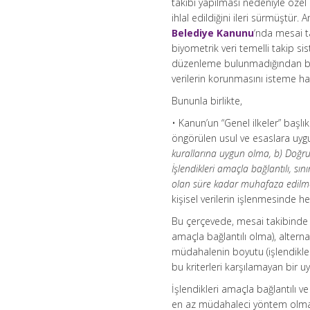
takibi yapılması nedeniyle özel
ihlal edildiğini ileri sürmüştü
Belediye Kanunu
‘nda mesai ta
biyometrik veri temelli takip sis
düzenleme bulunmadığından baş
verilerin korunmasını isteme hakk
Bununla birlikte,
• Kanun’un “Genel ilkeler” başl
öngörülen usul ve esaslara uygun
kurallarına uygun olma, b) Doğru 
İşlendikleri amaçla bağlantılı, sını
olan süre kadar muhafaza edilm
kişisel verilerin işlenmesinde he
Bu çerçevede, mesai takibinde b
amaçla bağlantılı olma), alternat
müdahalenin boyutu (işlendikle
bu kriterleri karşılamayan bir uy
İşlendikleri amaçla bağlantılı ve
en az müdahaleci yöntem olmasın