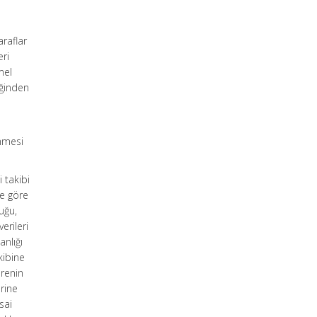
araflar
eri
mel
ğinden
enmesi
 takibi
e göre
duğu,
erileri
anlığı
kibine
arenin
rine
sai