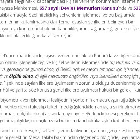
 hayata saygı hakkı kapsamındaki kişisel verilerin korunmasını isteme h
r. Anayasa Mahkemesi,
657 sayılı Devlet Memurları Kanunu
‘nda ve
539
kibi amacıyla özel nitelikli kişisel verilerin işlenmesi ve bu bağlamda
temlerinin kullanılmasına dair temel esasları ve ilkeleri belirleyen bir
vuruya konu müdahalenin kanunilik şartını sağlamadığı gerekçesiyle k
ının ihlal edildiğine karar vermiştir.
ıklı 4’üncü maddesinde, kişisel verilerin ancak bu Kanun’da ve diğer kan
 olarak işlenebileceği ve kişisel verilerin işlenmesinde “
a) Hukuka ve d
ve gerektiğinde güncel olma, c) Belirli, açık ve meşru amaçlar için işlenme, 
rlı ve
ölçülü olma
, d) İlgili mevzuatta öngörülen veya işlendikleri amaç için 
e.
” şeklinde sayılan ilkelere uyulmasının zorunlu olduğu düzenlenmiş 
r hâl ve şartta söz konusu genel ilkelere uyulması hukuki bir gerekliliktir
iyometrik veri işlenmesi faaliyetinin yöntemin amaca uygunluğu (işlend
if yöntemlerin tüketilip tüketilmediği (işlendikleri amaçla sınırlı olma) v
ri amaçla ölçülü olma) açısından ayrı ayrı değerlendirilmesi gerekmekt
gulama, ilgili kişinin açık rızası bulunsa dahi hukuka aykırı kabul edilecek
 sınırlı olma ilkesi, kişisel veri işleme faaliyetinin, amacı gerçekleştirmey
ı gerektirir. Mesai takibi bakımından değerlendirildiğinde; uygulamad