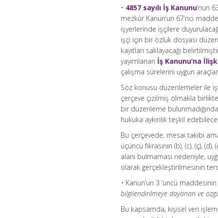
•
4857 sayılı İş Kanunu
’nun 6
mezkûr Kanun’un 67’nci maddesi
işyerlerinde işçilere duyurulac
işçi için bir özlük dosyası düz
kayıtları saklayacağı belirtilmi
yayımlanan
İş Kanunu’na İliş
çalışma sürelerini uygun araçla
Söz konusu düzenlemeler ile iş
çerçeve çizilmiş olmakla birlik
bir düzenleme bulunmadığından m
hukuka aykırılık teşkil edebilecek
Bu çerçevede, mesai takibi amac
üçüncü fıkrasının (b), (c), (ç), (
alanı bulmaması nedeniyle, uygu
olarak gerçekleştirilmesinin ter
• Kanun’un 3 ’üncü maddesinin bir
bilgilendirilmeye dayanan ve özgü
Bu kapsamda, kişisel veri işleme f