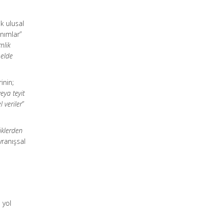
ak ulusal
anımlar”
mlik
 elde
inin;
eya teyit
l veriler
”
liklerden
vranışsal
n
 yol