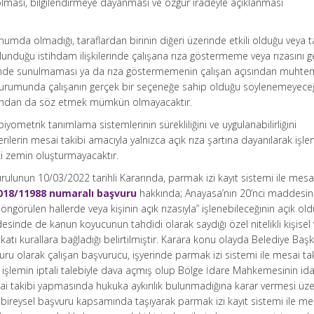
in olması, bilgilendirmeye dayanması ve özgür iradeyle açıklanması
numda olmadığı, taraflardan birinin diğeri üzerinde etkili olduğu veya t
lunduğu istihdam ilişkilerinde çalışana rıza göstermeme veya rızasını g
imde sunulmaması ya da rıza göstermemenin çalışan açısından muhte
durumunda çalışanın gerçek bir seçeneğe sahip olduğu söylenemeyece
ğından da söz etmek mümkün olmayacaktır.
 biyometrik tanımlama sistemlerinin sürekliliğini ve uygulanabilirliğini
ilerin mesai takibi amacıyla yalnızca açık rıza şartına dayanılarak işl
uki zemin oluşturmayacaktır.
lunun 10/03/2022 tarihli Kararında, parmak izi kayıt sistemi ile mesai
018/11988 numaralı başvuru
hakkında; Anayasa’nın 20’nci maddesin
 öngörülen hallerde veya kişinin açık rızasıyla” işlenebileceğinin açık ol
sinde de kanun koyucunun tahdidi olarak saydığı özel nitelikli kişisel v
tı kurallara bağladığı belirtilmiştir. Karara konu olayda Belediye Başk
u olarak çalışan başvurucu, işyerinde parmak izi sistemi ile mesai ta
 işlemin iptali talebiyle dava açmış olup Bölge İdare Mahkemesinin id
sai takibi yapmasında hukuka aykırılık bulunmadığına karar vermesi üze
reysel başvuru kapsamında taşıyarak parmak izi kayıt sistemi ile me