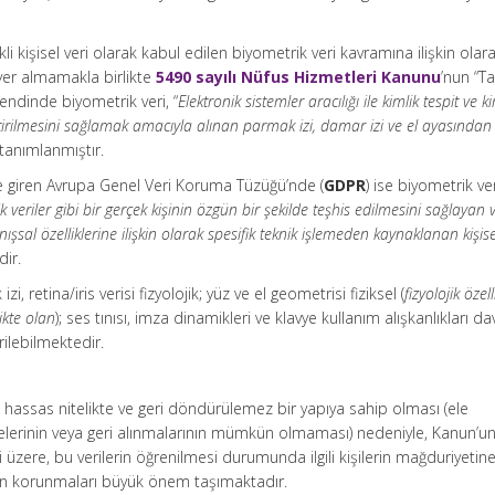
i kişisel veri olarak kabul edilen biyometrik veri kavramına ilişkin olar
yer almamakla birlikte
5490 sayılı Nüfus Hizmetleri Kanunu
’nun “T
bendinde biyometrik veri, “
Elektronik sistemler aracılığı ile kimlik tespit ve ki
tirilmesini sağlamak amacıyla alınan parmak izi, damar izi ve el ayasından
 tanımlanmıştır.
ğe giren Avrupa Genel Veri Koruma Tüzüğü’nde (
GDPR
) ise biyometrik ver
 veriler gibi bir gerçek kişinin özgün bir şekilde teşhis edilmesini sağlayan v
nışsal özelliklerine ilişkin olarak spesifik teknik işlemeden kaynaklanan kişise
ir.
 retina/iris verisi fizyolojik; yüz ve el geometrisi fiziksel (
fizyolojik özel
likte olan
); ses tınısı, imza dinamikleri ve klavye kullanım alışkanlıkları da
rilebilmektedir.
 hassas nitelikte ve geri döndürülemez bir yapıya sahip olması (ele
lmelerinin veya geri alınmalarının mümkün olmaması) nedeniyle, Kanun’u
 üzere, bu verilerin öğrenilmesi durumunda ilgili kişilerin mağduriyetine
an korunmaları büyük önem taşımaktadır.