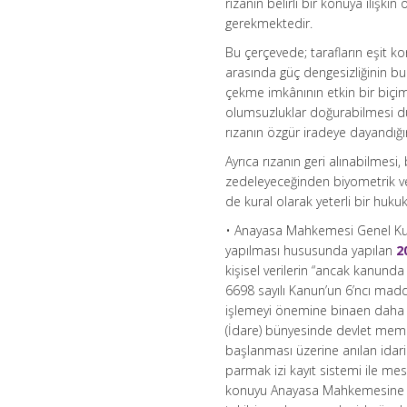
rızanın belirli bir konuya ilişk
gerekmektedir.
Bu çerçevede; tarafların eşit ko
arasında güç dengesizliğinin bu
çekme imkânının etkin bir biç
olumsuzluklar doğurabilmesi 
rızanın özgür iradeye dayandı
Ayrıca rızanın geri alınabilmesi,
zedeleyeceğinden biyometrik ver
de kural olarak yeterli bir huk
• Anayasa Mahkemesi Genel Kuru
yapılması hususunda yapılan
2
kişisel verilerin “ancak kanunda
6698 sayılı Kanun’un 6’ncı madde
işlemeyi önemine binaen daha ka
(İdare) bünyesinde devlet memur
başlanması üzerine anılan idari
parmak izi kayıt sistemi ile me
konuyu Anayasa Mahkemesine bi