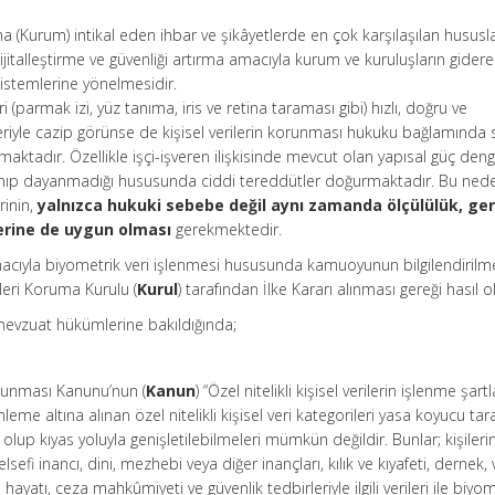
a (Kurum) intikal eden ihbar ve şikâyetlerde en çok karşılaşılan husus
ijitalleştirme ve güvenliği artırma amacıyla kurum ve kuruluşların gider
istemlerine yönelmesidir.
(parmak izi, yüz tanıma, iris ve retina taraması gibi) hızlı, doğru ve
eriyle cazip görünse de kişisel verilerin korunması hukuku bağlamında
aktadır. Özellikle işçi-işveren ilişkisinde mevcut olan yapısal güç denge
yanıp dayanmadığı hususunda ciddi tereddütler doğurmaktadır. Bu ned
rinin,
yalnızca hukuki sebebe değil aynı zamanda ölçülülük, gere
erine de uygun olması
gerekmektedir.
acıyla biyometrik veri işlenmesi hususunda kamuoyunun bilgilendirilm
ileri Koruma Kurulu (
Kurul
) tarafından İlke Kararı alınması gereği hasıl 
 mevzuat hükümlerine bakıldığında;
Korunması Kanunu’nun (
Kanun
) “Özel nitelikli kişisel verilerin işlenme şartl
eme altına alınan özel nitelikli kişisel veri kategorileri yasa koyucu ta
 olup kıyas yoluyla genişletilebilmeleri mümkün değildir. Bunlar; kişilerin 
lsefi inancı, dini, mezhebi veya diğer inançları, kılık ve kıyafeti, dernek, 
l hayatı, ceza mahkûmiyeti ve güvenlik tedbirleriyle ilgili verileri ile biyo