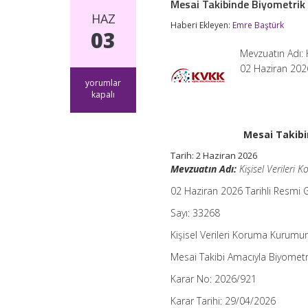
Mesai Takibinde Biyometrik V
HAZ
Haberi Ekleyen:
Emre Baştürk
03
Mevzuatın Adı: 
02 Haziran 2026
Mesai
yorumlar
Takibinde
kapalı
Biyometrik
Veri
İşlenmesine
Mesai Takibi
Yeni
İlke
Tarih:
2 Haziran 2026
Kararı
Mevzuatın Adı:
Kişisel Verileri
–
KVKK
02 Haziran 2026 Tarihli Resmi 
için
Sayı: 33268
Kişisel Verileri Koruma Kurumu
Mesai Takibi Amacıyla Biyometri
Karar No: 2026/921
Karar Tarihi: 29/04/2026