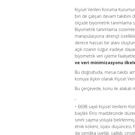
Kişisel Verileri Koruma Kurumun
biri de çalışan devam takibini d
ölçüde biyometrik tanımlama s
Biyometrik tanımlama sistemleri 
manipülasyona dirençli özellikl
derece hassas bir alanı oluşturm
açık rızanın özgür iradeye da
biyometrik veri işleme faaliyetle
ve veri minimizasyonu ilkel
Bu doğrultuda, mesai takibi am
konuya ilişkin olarak Kişisel Ver
Bu çerçevede, konu ile alakalı
• 6698 sayılı Kişisel Verilerin 
başlıklı 6’ncı maddesinde düzenl
sınırlı sayma yoluyla belirlenmiş
etnik kökeni, siyasi düşüncesi, fe
da sendika üyeliği, sağlığı, cinse