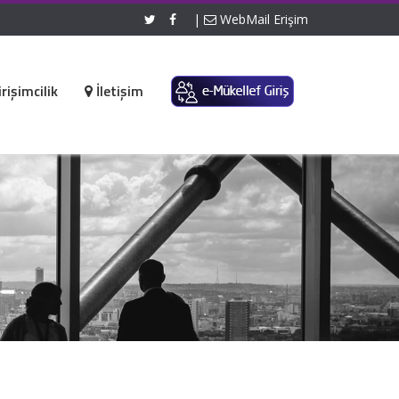
|
WebMail Erişim
rişimcilik
İletişim