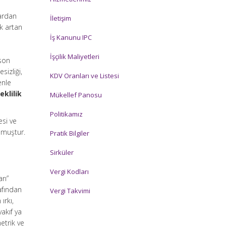
lardan
İletişim
ek artan
İş Kanunu IPC
İşçilik Maliyetleri
 son
sizliği,
KDV Oranları ve Listesi
enle
klilik
Mükellef Panosu
Politikamız
esi ve
olmuştur.
Pratik Bilgiler
Sirküler
Vergi Kodları
arı”
rafından
Vergi Takvimi
ırkı,
vakıf ya
metrik ve