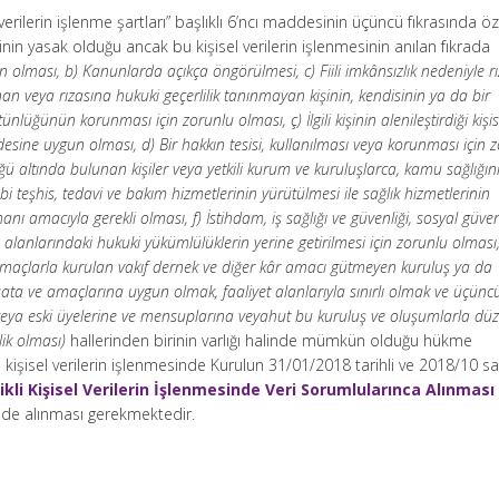
l verilerin işlenme şartları” başlıklı 6’ncı maddesinin üçüncü fıkrasında öz
mesinin yasak olduğu ancak bu kişisel verilerin işlenmesinin anılan fıkrada
sının olması, b) Kanunlarda açıkça öngörülmesi, c) Fiili imkânsızlık nedeniyle rı
veya rızasına hukuki geçerlilik tanınmayan kişinin, kendisinin ya da bir
lüğünün korunması için zorunlu olması, ç) İlgili kişinin alenileştirdiği kişis
iradesine uygun olması, d) Bir hakkın tesisi, kullanılması veya korunması için 
ü altında bulunan kişiler veya yetkili kurum ve kuruluşlarca, kamu sağlığın
i teşhis, tedavi ve bakım hizmetlerinin yürütülmesi ile sağlık hizmetlerinin
ı amacıyla gerekli olması, f) İstihdam, iş sağlığı ve güvenliği, sosyal güven
 alanlarındaki hukuki yükümlülüklerin yerine getirilmesi için zorunlu olması,
al amaçlarla kurulan vakıf dernek ve diğer kâr amacı gütmeyen kuruluş ya da
ata ve amaçlarına uygun olmak, faaliyet alanlarıyla sınırlı olmak ve üçüncü 
eya eski üyelerine ve mensuplarına veyahut bu kuruluş ve oluşumlarla düz
lik olması)
hallerinden birinin varlığı halinde mümkün olduğu hükme
li kişisel verilerin işlenmesinde Kurulun 31/01/2018 tarihli ve 2018/10 say
ikli Kişisel Verilerin İşlenmesinde Veri Sorumlularınca Alınması
n de alınması gerekmektedir.