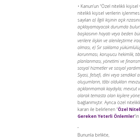
• Kanun’un “Özel nitelikli kişise
nitelikli kişisel verilerin işlen
sayılan
a) İlgili kişinin açık rıza
açıklayamayacak durumda bulunan 
başkasının hayatı veya beden bütün
verilere ilişkin ve alenileştirme 
olması, e) Sır saklama yükümlülüğ
korunması, koruyucu hekimlik, tıbb
planlanması, yönetimi ve finansman
sosyal hizmetler ve sosyal yardım
Siyasi, felsefi, dini veya sendik
oluşumların, tâbi oldukları mevzu
açıklanmamak kaydıyla; mevcut v
olarak temasta olan kişilere yöne
bağlanmıştır. Ayrıca özel nitelik
kararı ile belirlenen “
Özel Nitel
Gereken Yeterli Önlemler
“i
Bununla birlikte,