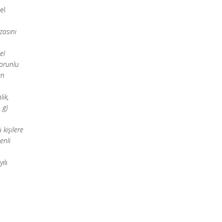
el
zasını
el
zorunlu
ın
lik,
 g)
kişilere
enli
ılı