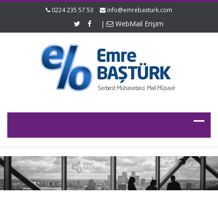
0224 235 57 53
info@emrebasturk.com
|
WebMail Erişim