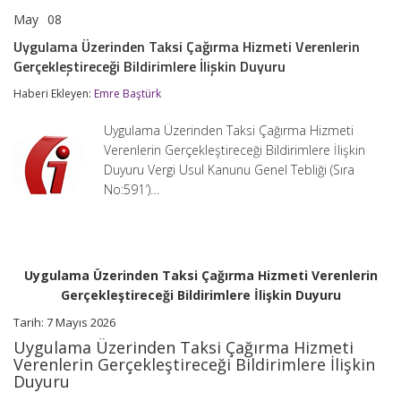
May
08
Uygulama
yorumlar kapalı
Üzerinden
Uygulama Üzerinden Taksi Çağırma Hizmeti Verenlerin
Taksi
Gerçekleştireceği Bildirimlere İlişkin Duyuru
Çağırma
Hizmeti
Haberi Ekleyen:
Emre Baştürk
Verenlerin
Gerçekleştireceği
Bildirimlere
Uygulama Üzerinden Taksi Çağırma Hizmeti
İlişkin
Verenlerin Gerçekleştireceği Bildirimlere İlişkin
Duyuru
Duyuru Vergi Usul Kanunu Genel Tebliği (Sıra
için
No:591′)…
Uygulama Üzerinden Taksi Çağırma Hizmeti Verenlerin
Gerçekleştireceği Bildirimlere İlişkin Duyuru
Tarih:
7 Mayıs 2026
Uygulama Üzerinden Taksi Çağırma Hizmeti
Verenlerin Gerçekleştireceği Bildirimlere İlişkin
Duyuru