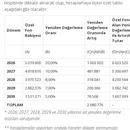
tespitinde dikkate alınacak olup, hesaplamaya ilişkin özet tablo
aşağıdaki gibi olacaktır.
Özel Fo
Yeniden
Özel
Alan
Yen
Yeniden
Değerleme
Değerleme
Dönem
Fon
Değerle
Oranı
Oranında
Bakiyesi
ile
Artırı
Artış
Tutar
(A)
(B)
(C)=(A)X(B)
(D)=(A)+(C)
2026
5.019.600
20,00%
1.003.920
6.023.520
2027
4.818.816
10,00%
481.881
5.300.697
2028
3.975.523
8,00%
318.041
4.293
.
564
2029
2.862.376
7,00%
200.366
3.062.742
2030
1.531.371
5,00%
76.568
1.607.939
TOPLAM
2.080.776
–
* 2026, 2027, 2028, 2029 ve 2030 yıllarına ait yeniden değerleme
oranları varsayımdır.
** Hesaplamalar yapılırken ondalık haneler dikkate alınmamıştır.