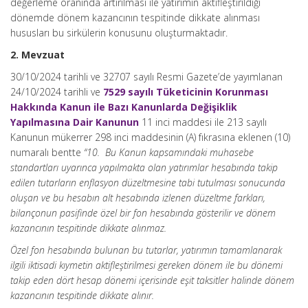
değerleme oranında artırılması ile yatırımın aktifleştirildiği
dönemde dönem kazancının tespitinde dikkate alınması
hususları bu sirkülerin konusunu oluşturmaktadır.
2. Mevzuat
30/10/2024 tarihli ve 32707 sayılı Resmi Gazete’de yayımlanan
24/10/2024 tarihli ve
7529 sayılı Tüketicinin Korunması
Hakkında Kanun ile Bazı Kanunlarda Değişiklik
Yapılmasına Dair Kanunun
11 inci maddesi ile 213 sayılı
Kanunun mükerrer 298 inci maddesinin (A) fıkrasına eklenen (10)
numaralı bentte
“10. Bu Kanun kapsamındaki muhasebe
standartları uyarınca yapılmakta olan yatırımlar hesabında takip
edilen tutarların enflasyon düzeltmesine tabi tutulması sonucunda
oluşan ve bu hesabın alt hesabında izlenen düzeltme farkları,
bilançonun pasifinde özel bir fon hesabında gösterilir ve dönem
kazancının tespitinde dikkate alınmaz.
Özel fon hesabında bulunan bu tutarlar, yatırımın tamamlanarak
ilgili iktisadi kıymetin aktifleştirilmesi gereken dönem ile bu dönemi
takip eden dört hesap dönemi içerisinde eşit taksitler halinde dönem
kazancının tespitinde dikkate alınır.