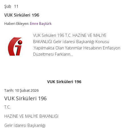
Şub
11
VUK
yorumlar kapalı
Sirküleri
VUK Sirküleri 196
196
için
Haberi Ekleyen:
Emre Baştürk
VUK Sirküleri 196 T.C. HAZİNE VE MALİYE
BAKANLIĞI Gelir İdaresi Başkanlığı Konusu
:Yapılmakta Olan Yatırımlar Hesabının Enflasyon
Düzeltmesi Farkların…
VUK Sirküleri 196
Tarih:
10 Şubat 2026
VUK Sirküleri 196
T.C.
HAZİNE VE MALİYE BAKANLIĞI
Gelir İdaresi Başkanlığı