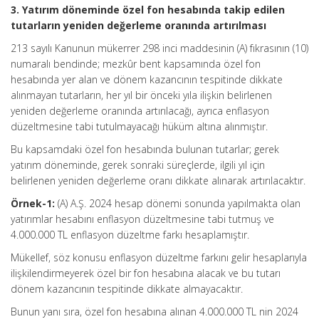
3. Yatırım döneminde özel fon hesabında takip edilen
tutarların yeniden değerleme oranında artırılması
213 sayılı Kanunun mükerrer 298 inci maddesinin (A) fıkrasının (10)
numaralı bendinde; mezkûr bent kapsamında özel fon
hesabında yer alan ve dönem kazancının tespitinde dikkate
alınmayan tutarların, her yıl bir önceki yıla ilişkin belirlenen
yeniden değerleme oranında artırılacağı, ayrıca enflasyon
düzeltmesine tabi tutulmayacağı hüküm altına alınmıştır.
Bu kapsamdaki özel fon hesabında bulunan tutarlar; gerek
yatırım döneminde, gerek sonraki süreçlerde, ilgili yıl için
belirlenen yeniden değerleme oranı dikkate alınarak artırılacaktır.
Örnek-1:
(A) A.Ş. 2024 hesap dönemi sonunda yapılmakta olan
yatırımlar hesabını enflasyon düzeltmesine tabi tutmuş ve
4.000.000 TL enflasyon düzeltme farkı hesaplamıştır.
Mükellef, söz konusu enflasyon düzeltme farkını gelir hesaplarıyla
ilişkilendirmeyerek özel bir fon hesabına alacak ve bu tutarı
dönem kazancının tespitinde dikkate almayacaktır.
Bunun yanı sıra, özel fon hesabına alınan 4.000.000 TL nin 2024