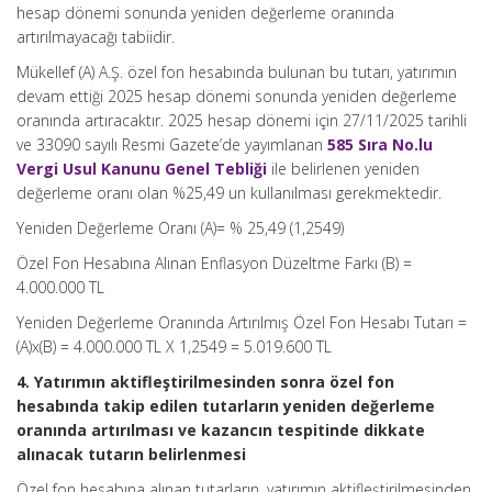
hesap dönemi sonunda yeniden değerleme oranında
artırılmayacağı tabiidir.
Mükellef (A) A.Ş. özel fon hesabında bulunan bu tutarı, yatırımın
devam ettiği 2025 hesap dönemi sonunda yeniden değerleme
oranında artıracaktır. 2025 hesap dönemi için 27/11/2025 tarihli
ve 33090 sayılı Resmi Gazete’de yayımlanan
585 Sıra No.lu
Vergi Usul Kanunu Genel Tebliği
ile belirlenen yeniden
değerleme oranı olan %25,49 un kullanılması gerekmektedir.
Yeniden Değerleme Oranı (A)= % 25,49 (1,2549)
Özel Fon Hesabına Alınan Enflasyon Düzeltme Farkı (B) =
4.000.000 TL
Yeniden Değerleme Oranında Artırılmış Özel Fon Hesabı Tutarı =
(A)x(B) = 4.000.000 TL X 1,2549 = 5.019.600 TL
4. Yatırımın aktifleştirilmesinden sonra
özel fon
hesabında takip edilen tutarların yeniden değerleme
oranında artırılması ve kazancın tespitinde dikkate
alınacak tutarın belirlenmesi
Özel fon hesabına alınan tutarların, yatırımın aktifleştirilmesinden