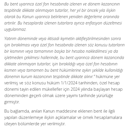
Bu bent uyarınca özel fon hesabında izlenen ve dönem kazancının
tespitinde dikkate alınmayan tutarlar, her yıl bir önceki yıla ilişkin
olarak bu Kanun uyarınca belirlenen yeniden değerleme oranında
artırılır. Bu hesaplarda izlenen tutarlara ayrıca enflasyon düzeltmesi
uygulanmaz.
Yatırım döneminde veya iktisadi kıymetin aktifleştirilmesinden sonra
işin bırakılması veya özel fon hesabında izlenen söz konusu tutarların
bir kısmının veya tamamının başka bir hesaba nakledilmesi ya da
işletmeden çekilmesi hallerinde, bu bent uyarınca dönem kazancında
dikkate alınmayan tutarlar; işin bırakıldığı veya özel fon hesabının
kısmen veya tamamen bu bent hükümlerine aykırı şekilde kullanıldığı
dönemin kurum kazancının tespitinde dikkate alınır.”
hükmüne yer
verilmiş ve söz konusu hüküm 1/1/2024 tarihinden, özel hesap
dönemi tayin edilen mükellefler için 2024 yılında başlayan hesap
döneminden geçerli olmak üzere yayımı tarihinde yürürlüğe
girmiştir.
Bu bağlamda, anılan Kanun maddesine eklenen bent ile ilgili
yapılan düzenlemeye ilişkin açıklamalar ve örnek hesaplamalara
izleyen bölümlerde yer verilmiştir.