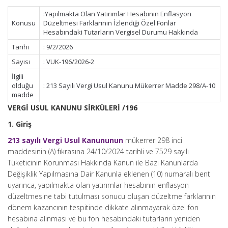
:Yapılmakta Olan Yatırımlar Hesabının Enflasyon
Konusu
Düzeltmesi Farklarının İzlendiği Özel Fonlar
Hesabındaki Tutarların Vergisel Durumu Hakkında
Tarihi
: 9/2/2026
Sayısı
: VUK-196/2026-2
İlgili
olduğu
: 213 Sayılı Vergi Usul Kanunu Mükerrer Madde 298/A-10
madde
VERGİ USUL KANUNU SİRKÜLERİ /196
1. Giriş
213 sayılı Vergi Usul Kanununun
mükerrer 298 inci
maddesinin (A) fıkrasına 24/10/2024 tarihli ve 7529 sayılı
Tüketicinin Korunması Hakkında Kanun ile Bazı Kanunlarda
Değişiklik Yapılmasına Dair Kanunla eklenen (10) numaralı bent
uyarınca, yapılmakta olan yatırımlar hesabının enflasyon
düzeltmesine tabi tutulması sonucu oluşan düzeltme farklarının
dönem kazancının tespitinde dikkate alınmayarak özel fon
hesabına alınması ve bu fon hesabındaki tutarların yeniden