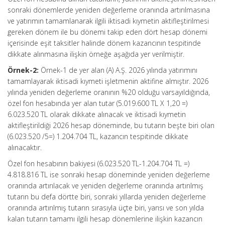
sonraki dönemlerde yeniden değerleme oranında artırılmasına
ve yatırımın tamamlanarak ilgili iktisadi kıymetin aktifleştirilmesi
gereken dönem ile bu dönemi takip eden dört hesap dönemi
içerisinde eşit taksitler halinde dönem kazancının tespitinde
dikkate alınmasına ilişkin örneğe aşağıda yer verilmiştir.
Örnek-2:
Örnek-1 de yer alan (A) A.Ş. 2026 yılında yatırımını
tamamlayarak iktisadi kıymeti işletmenin aktifine almıştır. 2026
yılında yeniden değerleme oranının %20 olduğu varsayıldığında,
özel fon hesabında yer alan tutar (5.019.600 TL X 1,20 =)
6.023.520 TL olarak dikkate alınacak ve iktisadi kıymetin
aktifleştirildiği 2026 hesap döneminde, bu tutarın beşte biri olan
(6.023.520 /5=) 1.204.704 TL, kazancın tespitinde dikkate
alınacaktır.
Özel fon hesabının bakiyesi (6.023.520 TL-1.204.704 TL =)
4.818.816 TL ise sonraki hesap döneminde yeniden değerleme
oranında artırılacak ve yeniden değerleme oranında artırılmış
tutarın bu defa dörtte biri, sonraki yıllarda yeniden değerleme
oranında artırılmış tutarın sırasıyla üçte biri, yarısı ve son yılda
kalan tutarın tamamı ilgili hesap dönemlerine ilişkin kazancın