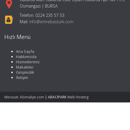
Osmangazi | BURSA
Telefon: 0224 235 57 53
Mail:
info@emrebasturk.com
Hızlı Menü
Ana Sayfa
Hakkımızda
Hizmetlerimiz
Makaleler
Girişimcilik
İletişim
Mevzuat: Alomaliye.com
|
ABACIPARK
Web Hosting