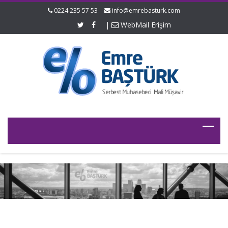
0224 235 57 53
info@emrebasturk.com
|
WebMail Erişim