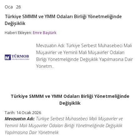
Oca
26
Türkiye
yorumlar kapalı
SMMM
Türkiye SMMM ve YMM Odaları Birliği Yönetmeliğinde
ve
Değişiklik
YMM
Odaları
Haberi Ekleyen:
Emre Baştürk
Birliği
Yönetmeliğinde
Değişiklik
Mevzuatın Adı: Türkiye Serbest Muhasebeci Mali
için
Müşavirler ve Yeminli Mali Müşavirler Odaları
Birliği Yönetmeliğinde Değişiklik Yapılmasına Dair
Yönetm..
Türkiye SMMM ve YMM Odaları Birliği Yönetmeliğinde
Değişiklik
Tarih:
14 Ocak 2026
Mevzuatın Adı:
Türkiye Serbest Muhasebeci Mali Müşavirler ve
Yeminli Mali Müşavirler Odaları Birliği Yönetmeliğinde Değişiklik
Yapılmasına Dair Yönetmelik