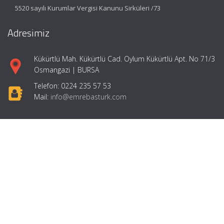
5520 sayılı Kurumlar Vergisi Kanunu Sirküleri /73
Adresimiz
Kükürtlü Mah. Kükürtlü Cad. Oylum Kükürtlü Apt. No 71/3
Osmangazi | BURSA
Telefon: 0224 235 57 53
Mail:
info@emrebasturk.com
Hızlı Menü
Ana Sayfa
Hakkımızda
Hizmetlerimiz
Makaleler
Girişimcilik
İletişim