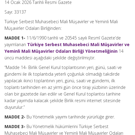
14 Ocak 2026 Tarihli Resmi Gazete
Sayı: 33137
Türkiye Serbest Muhasebeci Mali Müşavirler ve Yeminli Mali
Müşavirler Odaları Birliğinden:
MADDE 1-
11/6/1990 tarihli ve 20545 sayılı Resmî Gazete’de
yayımlanan
Türkiye Serbest Muhasebeci Mali Müşavirler ve
Yeminli Mali Müşavirler Odaları Birliği Yönetmeliğinin
14
üncü maddesi aşağıdaki şekilde değiştirilmiştir.
“Madde 14- Birlik Genel Kurul toplantısının yeri, günü, saati ve
gündemi ile ilk toplantıda yeterli çoğunluk olmadığı takdirde
yapılacak ikinci toplantının yeri, günü, saati ve gündemi, ilk
toplantı tarihinden en az yirmi gün önce tirajı yüzbinin üzerinde
olan bir gazetede ilan edilir ve Genel Kurul toplantısı tarihine
kadar yayımda kalacak şekilde Birlik resmi internet sitesinde
duyurulur.”
MADDE 2-
Bu Yönetmelik yayımı tarihinde yürürlüğe girer.
MADDE 3-
Bu Yönetmelik hükümlerini Türkiye Serbest
Muhasebeci Mali Müşavirler ve Yeminli Mali Müşavirler Odaları