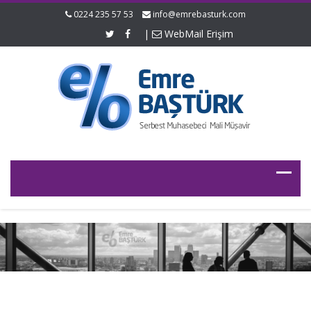
0224 235 57 53
info@emrebasturk.com
|
WebMail Erişim