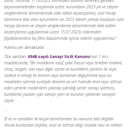
ibare; Yürürlük: 1/10/2023 tarihinden itibaren verilmesi gereken
beyannamelerden başlamak üzere; kurumların 2023 yılı ve izleyen
vergilendirme dönemlerinde elde edilen kazançlarına, özel hesap
dönemine tabi olan kurumların ise 2023 takvim yılında başlayan özel
hesap dönemi ve izleyen vergilendirme dönemlerinde elde edilen
kazançlarına uygulanmak üzere 15.07.2023) indirimden
faydalananlara bu fıkra kapsamında ayrıca indirim uygulanmaz.”
hükmü yer almaktadır.
Öte yandan,
6948 sayılı Sanayi Sicili Kanunu
‘nun 1 inci
maddesinde; “
Bir maddenin vasıf, şekil, hassa veya terkibini makine,
cihaz, tezgah, alet veya diğer vasıta ve kuvvetlerin yardımı ile veya
sadece el emeği ile kısmen veya tamamen değiştirmek veya bu
maddeleri işlemek suretiyle devamlı ve seri halinde imal veya istihsal
eden yerlerle madenlerin çıkarılıp işlendiği yerler sanayi işletmesi,
buralarda yapılan işler sanayi işleri ve buraları işletenler sanayici
sayılır.
…
El ve ev sanatları ile küçük tamirhaneler bu kanuna tabi değildir.
Ancak bunlardan teşkilat, imal ve istihsal ettiği madde nevi ve miktarı