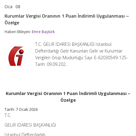
Oca
08
Kurumlar
yorumlar kapalı
Vergisi
Kurumlar Vergisi Oranının 1 Puan İndirimli Uygulanması –
Oranının
Özelge
1
Puan
Haberi Ekleyen:
Emre Baştürk
İndirimli
Uygulanması
–
T.C. GELİR İDARESİ BAŞKANLIĞI İstanbul
Özelge
Defterdarlığı Gelir Kanunları Gelir ve Kurumlar
için
Vergileri Grup Müdürlüğü Sayı: E-62030549-125-
Tarih: 09.09.202..
Kurumlar Vergisi Oranının 1 Puan İndirimli Uygulanması –
Özelge
Tarih:
7 Ocak 2026
T.C.
GELİR İDARESİ BAŞKANLIĞI
İstanbul Defterdarlığı