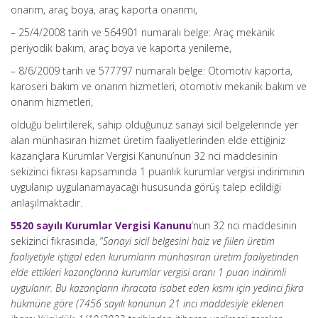
onarım, araç boya, araç kaporta onarımı,
– 25/4/2008 tarih ve 564901 numaralı belge: Araç mekanik
periyodik bakım, araç boya ve kaporta yenileme,
– 8/6/2009 tarih ve 577797 numaralı belge: Otomotiv kaporta,
karoseri bakım ve onarım hizmetleri, otomotiv mekanik bakım ve
onarım hizmetleri,
olduğu belirtilerek, sahip olduğunuz sanayi sicil belgelerinde yer
alan münhasıran hizmet üretim faaliyetlerinden elde ettiğiniz
kazançlara Kurumlar Vergisi Kanunu’nun 32 nci maddesinin
sekizinci fıkrası kapsamında 1 puanlık kurumlar vergisi indiriminin
uygulanıp uygulanamayacağı hususunda görüş talep edildiği
anlaşılmaktadır.
5520 sayılı Kurumlar Vergisi Kanunu
‘nun 32 nci maddesinin
sekizinci fıkrasında, “
Sanayi sicil belgesini haiz ve fiilen üretim
faaliyetiyle iştigal eden kurumların münhasıran üretim faaliyetinden
elde ettikleri kazançlarına kurumlar vergisi oranı 1 puan indirimli
uygulanır. Bu kazançların ihracata isabet eden kısmı için yedinci fıkra
hükmüne göre (7456 sayılı kanunun 21 inci maddesiyle eklenen