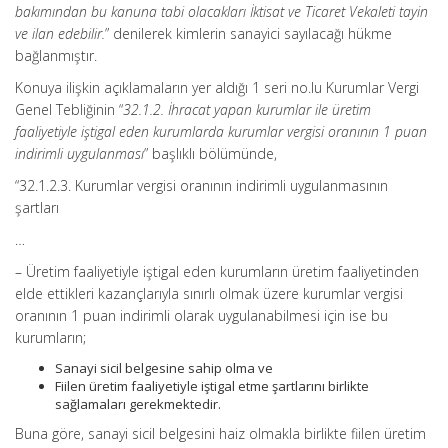
bakımından bu kanuna tabi olacakları İktisat ve Ticaret Vekaleti tayin
ve ilan edebilir.
” denilerek kimlerin sanayici sayılacağı hükme
bağlanmıştır.
Konuya ilişkin açıklamaların yer aldığı 1 seri no.lu Kurumlar Vergi
Genel Tebliğinin “
32.1.2. İhracat yapan kurumlar ile üretim
faaliyetiyle iştigal eden kurumlarda kurumlar vergisi oranının 1 puan
indirimli uygulanması
” başlıklı bölümünde,
“32.1.2.3. Kurumlar vergisi oranının indirimli uygulanmasının
şartları
…
– Üretim faaliyetiyle iştigal eden kurumların üretim faaliyetinden
elde ettikleri kazançlarıyla sınırlı olmak üzere kurumlar vergisi
oranının 1 puan indirimli olarak uygulanabilmesi için ise bu
kurumların;
Sanayi sicil belgesine sahip olma ve
Fiilen üretim faaliyetiyle iştigal etme şartlarını birlikte
sağlamaları gerekmektedir.
Buna göre, sanayi sicil belgesini haiz olmakla birlikte fiilen üretim