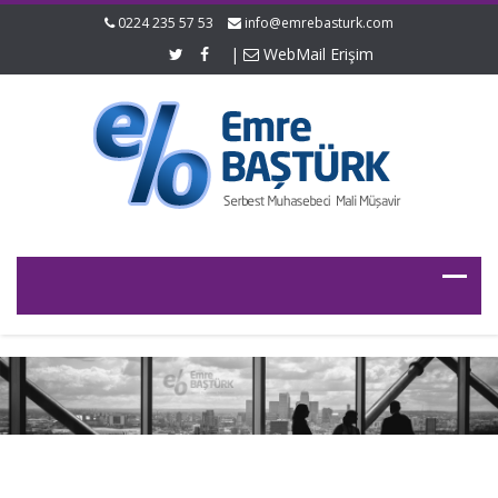
0224 235 57 53
info@emrebasturk.com
|
WebMail Erişim