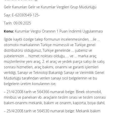
Gelir Kanunları Gelir ve Kurumlar Vergileri Grup Müdürlüğü
Sayı: E-62030549-125-
Tarih: 09.09.2025
Konu:
Kurumlar Vergisi Oranının 1 Puan İndirimli Uygulanması
İlgide kayıtlı özelge talep formunun incelenmesinden, …ile …
otomotiv markalarının Türkiye mümessili ve Türkiye genel
distribütörü olduğunuz, Türkiye genelinde … şubeniz ve
şubelerinizin … hizmet noktası olduğu, … ve … marka araç
müşterilerine yeni araç, 2. el araç ve yedek parça satışı ile satış
sonrası hizmetleri, araç bakımı, onarımı ve garanti işlemleri
verildiği, Sanayi ve Teknoloji Bakanlığı Sanayi ve Verimlilik Genel
Müdürlüğü tarafından verilen sanayi sicil belgelerinin ve bu
belgelerin üretim konularının ise;
– 21/4/2008 tarih ve 564366 numaralı belge: Binek otomobil,
minibüs ve panelvan vb. araçların teslim sırası ve teslim sonrası
bakım-onarımı mekanik, bakım ve onarım, kaporta, boya dahil,
– 25/4/2008 tarih ve 564530 numaralı belge: Mekanik bakım