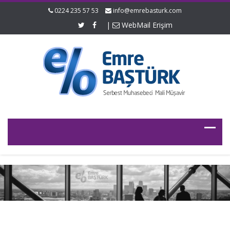
0224 235 57 53
info@emrebasturk.com
|
WebMail Erişim