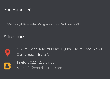
Son Haberler
5520 sayılı Kurumlar Vergisi Kanunu Sirküleri /73
Adresimiz
Kükürtlü Mah. Kükürtlü Cad. Oylum Kükürtlü Apt. No 71/3
Osmangazi | BURSA
Telefon: 0224 235 57 53
Mail:
info@emrebasturk.com
Hızlı Menü
Ana Sayfa
Hakkımızda
Hizmetlerimiz
Makaleler