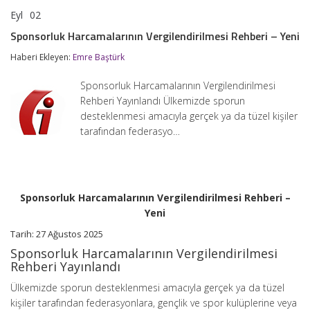
Eyl
02
Sponsorluk
yorumlar kapalı
Harcamalarının
Sponsorluk Harcamalarının Vergilendirilmesi Rehberi – Yeni
Vergilendirilmesi
Rehberi
Haberi Ekleyen:
Emre Baştürk
–
Yeni
Sponsorluk Harcamalarının Vergilendirilmesi
için
Rehberi Yayınlandı Ülkemizde sporun
desteklenmesi amacıyla gerçek ya da tüzel kişiler
tarafından federasyo…
Sponsorluk Harcamalarının Vergilendirilmesi Rehberi –
Yeni
Tarih: 27 Ağustos 2025
Sponsorluk Harcamalarının Vergilendirilmesi
Rehberi Yayınlandı
Ülkemizde sporun desteklenmesi amacıyla gerçek ya da tüzel
kişiler tarafından federasyonlara, gençlik ve spor kulüplerine veya