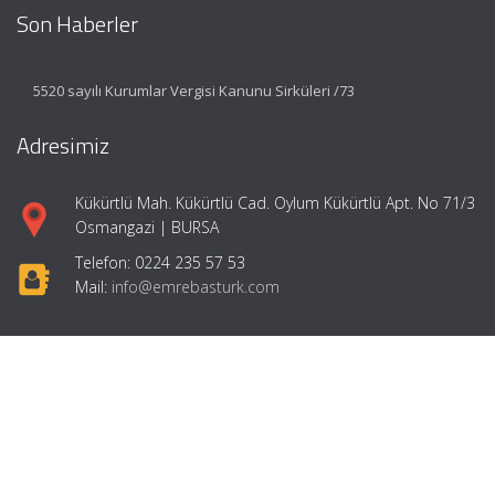
Son Haberler
5520 sayılı Kurumlar Vergisi Kanunu Sirküleri /73
Adresimiz
Kükürtlü Mah. Kükürtlü Cad. Oylum Kükürtlü Apt. No 71/3
Osmangazi | BURSA
Telefon: 0224 235 57 53
Mail:
info@emrebasturk.com
Hızlı Menü
Ana Sayfa
Hakkımızda
Hizmetlerimiz
Makaleler
Girişimcilik