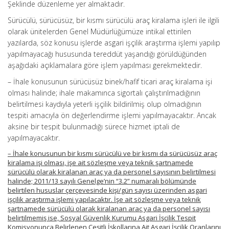
Şeklinde düzenleme yer almaktadır.
Sürücülü, sürücüsüz, bir kısmı sürücülü araç kiralama işleri ile ilgili
olarak ünitelerden Genel Müdürlüğümüze intikal ettirilen
yazılarda, söz konusu işlerde asgari işçilik araştırma işlemi yapılıp
yapılmayacağı hususunda tereddüt yaşandığı görüldüğünden
aşağıdaki açıklamalara göre işlem yapılması gerekmektedir.
– İhale konusunun sürücüsüz binek/hafif ticari araç kiralama işi
olması halinde; ihale makamınca sigortalı çalıştırılmadığının
belirtilmesi kaydıyla yeterli işçilik bildirilmiş olup olmadığının
tespiti amacıyla ön değerlendirme işlemi yapılmayacaktır. Ancak
aksine bir tespit bulunmadığı sürece hizmet iptali de
yapılmayacaktır.
– İhale konusunun bir kısmı sürücülü ve bir kısmı da sürücüsüz araç
kiralama işi olması, işe ait sözleşme veya teknik şartnamede
sürücülü olarak kiralanan araç ya da personel sayısının belirtilmesi
halinde; 2011/13 sayılı Genelge’nin “3.2” numaralı bölümünde
belirtilen hususlar çerçevesinde kişi/gün sayısı üzerinden asgari
işçilik araştırma işlemi yapılacaktır. İşe ait sözleşme veya teknik
şartnamede sürücülü olarak kiralanan araç ya da personel sayısı
belirtilmemiş ise, Sosyal Güvenlik Kurumu Asgari İşçilik Tespit
Komisyonunca Belirlenen Çeşitli İşkollarına Ait Asgari İşçilik Oranlarını