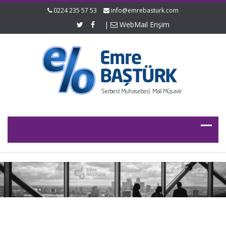
0224 235 57 53
info@emrebasturk.com
|
WebMail Erişim