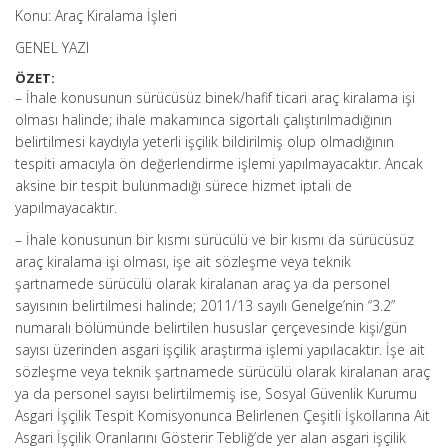
Konu: Araç Kiralama İşleri
GENEL YAZI
ÖZET:
– İhale konusunun sürücüsüz binek/hafif ticari araç kiralama işi
olması halinde; ihale makamınca sigortalı çalıştırılmadığının
belirtilmesi kaydıyla yeterli işçilik bildirilmiş olup olmadığının
tespiti amacıyla ön değerlendirme işlemi yapılmayacaktır. Ancak
aksine bir tespit bulunmadığı sürece hizmet iptali de
yapılmayacaktır.
– İhale konusunun bir kısmı sürücülü ve bir kısmı da sürücüsüz
araç kiralama işi olması, işe ait sözleşme veya teknik
şartnamede sürücülü olarak kiralanan araç ya da personel
sayısının belirtilmesi halinde; 2011/13 sayılı Genelge’nin “3.2”
numaralı bölümünde belirtilen hususlar çerçevesinde kişi/gün
sayısı üzerinden asgari işçilik araştırma işlemi yapılacaktır. İşe ait
sözleşme veya teknik şartnamede sürücülü olarak kiralanan araç
ya da personel sayısı belirtilmemiş ise, Sosyal Güvenlik Kurumu
Asgari İşçilik Tespit Komisyonunca Belirlenen Çeşitli İşkollarına Ait
Asgari İşçilik Oranlarını Gösterir Tebliğ’de yer alan asgari işçilik