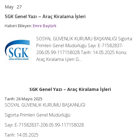
May
27
SGK
yorumlar kapalı
Genel
SGK Genel Yazı – Araç Kiralama İşleri
Yazı
–
Haberi Ekleyen:
Emre Baştürk
Araç
Kiralama
SOSYAL GÜVENLİK KURUMU BAŞKANLIĞI Sigorta
İşleri
için
Primleri Genel Müdürlüğü Sayı: E-71582837-
206.05.99-117158028 Tarih: 14.05.2025 Konu:
Araç Kiralama İşleri G…
SGK Genel Yazı – Araç Kiralama İşleri
Tarih: 26 Mayıs 2025
SOSYAL GÜVENLİK KURUMU BAŞKANLIĞI
Sigorta Primleri Genel Müdürlüğü
Sayı: E-71582837-206.05.99-117158028
Tarih: 14.05.2025