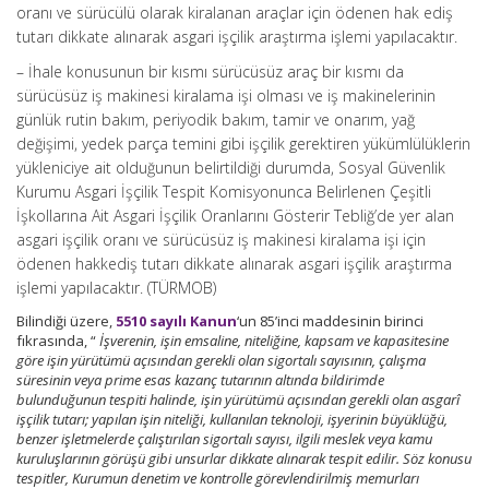
oranı ve sürücülü olarak kiralanan araçlar için ödenen hak ediş
tutarı dikkate alınarak asgari işçilik araştırma işlemi yapılacaktır.
– İhale konusunun bir kısmı sürücüsüz araç bir kısmı da
sürücüsüz iş makinesi kiralama işi olması ve iş makinelerinin
günlük rutin bakım, periyodik bakım, tamir ve onarım, yağ
değişimi, yedek parça temini gibi işçilik gerektiren yükümlülüklerin
yükleniciye ait olduğunun belirtildiği durumda, Sosyal Güvenlik
Kurumu Asgari İşçilik Tespit Komisyonunca Belirlenen Çeşitli
İşkollarına Ait Asgari İşçilik Oranlarını Gösterir Tebliğ’de yer alan
asgari işçilik oranı ve sürücüsüz iş makinesi kiralama işi için
ödenen hakkediş tutarı dikkate alınarak asgari işçilik araştırma
işlemi yapılacaktır. (TÜRMOB)
Bilindiği üzere,
5510 sayılı Kanun
‘un 85’inci maddesinin birinci
fıkrasında, “
İşverenin, işin emsaline, niteliğine, kapsam ve kapasitesine
göre işin yürütümü açısından gerekli olan sigortalı sayısının, çalışma
süresinin veya prime esas kazanç tutarının altında bildirimde
bulunduğunun tespiti halinde, işin yürütümü açısından gerekli olan asgarî
işçilik tutarı; yapılan işin niteliği, kullanılan teknoloji, işyerinin büyüklüğü,
benzer işletmelerde çalıştırılan sigortalı sayısı, ilgili meslek veya kamu
kuruluşlarının görüşü gibi unsurlar dikkate alınarak tespit edilir. Söz konusu
tespitler, Kurumun denetim ve kontrolle görevlendirilmiş memurları