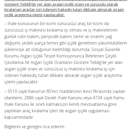
Gösterir Tebliğ’de yer alan asgari işçilik oranı ve sürücülü olarak
kiralanan araçlar için ödenen hakediş tutarı dikkate alınarak asgari
işçilik araştırma işlemi yapılacaktır.
– İhale konusunun bir kısmı sürücüsüz araç bir kısmı da
sürücüsüz iş makinesi kiralama işi olması ve iş makinelerinin
günlük rutin bakım, periyodik bakım, tamir ve onarım, yağ
değişimi, yedek parça temini gibi işçilik gerektiren yükümlülüklerin
yükleniciye ait olduğunun belirtildiği durumda, Sosyal Güvenlik
Kurumu Asgari İşçilik Tespit Komisyonunca Belirlenen Çeşitli
İşkollarına Ait Asgari İşçilik Oranlarını Gösterir Tebliğ’de yer alan
asgari işçilik oranı ve sürücüsüz iş makinesi kiralama işi için
ödenen hakkediş tutarı dikkate alınarak asgari işçilik araştırma
işlemi yapılacaktır.
– 5510 sayılı Kanun’un 85’inci maddesinin ikinci fıkrasında sayılan
idarelerin, 2886 sayılı Devlet İhale Kanunu veya 4734 sayılı Kamu
İhale Kanunu ile sınırlı kalmaksızın kendi mevzuatlarına göre
yaptıkları araç kiralama işleri de asgari işçilik uygulaması
kapsamındadır.
Bilgilerini ve gereğini rica ederim.