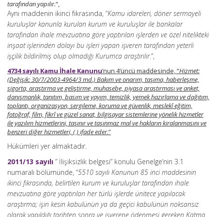
tarafından yapılır.
“,
Aynı maddenin ikinci fıkrasında, “
Kamu idareleri, döner sermayeli
kuruluşlar kanunla kurulan kurum ve kuruluşlar ile bankalar
tarafından ihale mevzuatına göre yaptırılan işlerden ve özel nitelikteki
inşaat işlerinden dolayı bu işleri yapan işveren tarafından yeterli
işçilik bildirilmiş olup olmadığı Kurumca araştırılır
.”,
4734 sayılı Kamu İhale Kanunu
’nun 4’üncü maddesinde, “
Hizmet:
(Değişik: 30/7/2003-4964/3 md.) Bakım ve onarım, taşıma, haberleşme,
sigorta, araştırma ve geliştirme, muhasebe, piyasa araştırması ve anket,
danışmanlık, tanıtım, basım ve yayım, temizlik, yemek hazırlama ve dağıtım,
toplantı, organizasyon, sergileme, koruma ve güvenlik, meslekî eğitim,
fotoğraf, film, fikrî ve güzel sanat, bilgisayar sistemlerine yönelik hizmetler
ile yazılım hizmetlerini, taşınır ve taşınmaz mal ve hakların kiralanmasını ve
benzeri diğer hizmetleri, ( ) ifade eder
.”
Hükümleri yer almaktadır.
2011/13 sayılı
” İlişiksizlik belgesi” konulu Genelge’nin 3.1
numaralı bölümünde, “
5510 sayılı Kanunun 85 inci maddesinin
ikinci fıkrasında, belirtilen kurum ve kuruluşlar tarafından ihale
mevzuatına göre yaptırılan her türlü işlerde ünitece yapılacak
araştırma; işin kesin kabulünün ya da geçici kabulünün noksansız
olarak yapıldığı tarihten sonra ve işverene ödenmesi gereken Katma