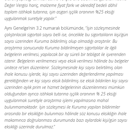
Değer Vergisi hariç, malzeme fiyat farkı ve akreditif bedeli dâhil
toplam istihkak tutarına, işin asgari işçilik oranının %25 eksiği
uygulanmak suretiyle yapılır.
”
Aynı Genelge’nin 3.2 numaralı bölümünde, “
İşin sözleşmesinde
çalıştırılacak sigortalı sayısı belli ise, öncelikle bu sigortalıların kişi/gün
sayısı üzerinden Kuruma bildirilmiş olup olmadığı araştırılır. Bu
araştırma sonucunda Kuruma bildirilmeyen sigortalılar ile ilgili
belgelerin verilmesi, yapılacak bir ay süreli bir tebligat ile işverenden
istenir. Belgelerin verilmemesi veya eksik verilmesi hâlinde bu belgeler
ünitece re’sen düzenlenir. Sözleşmesinde kişi sayısı belirtilmiş olan
ihale konusu işlerde, kişi sayısı üzerinden değerlendirme yapılması
gerektiğinden ve kişi sayısı eksik bildirilmiş ise eksik bildirilen kişi sayısı
üzerinden aylık prim ve hizmet belgelerinin düzenlenmesi mümkün
olduğundan ayrıca istihkak tutarına işçilik oranının % 25 eksiği
uygulanmak suretiyle araştırma işlemi yapılmasına mahal
bulunmamaktadır. İşin sözleşmesi ile Kuruma yapılan bildirimler
arasında bir eksikliğin bulunması hâlinde söz konusu eksikliğin ihale
makamınca doğrulanması durumunda bazı aylardaki kişi/gün sayısı
eksikliği üzerinde durulmaz
.”