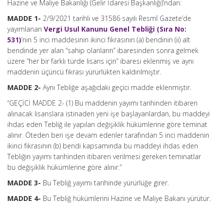
Hazine ve Maliye Bakanlığı (Gelir İdaresi Başkanlığı)’ndan:
MADDE 1-
2/9/2021 tarihli ve 31586 sayılı Resmî Gazete’de
yayımlanan
Vergi Usul Kanunu Genel Tebliği (Sıra No:
531)
’nin 5 inci maddesinin ikinci fıkrasının (a) bendinin (ii) alt
bendinde yer alan “sahip olanların” ibaresinden sonra gelmek
üzere “her bir farklı türde lisans için” ibaresi eklenmiş ve aynı
maddenin üçüncü fıkrası yürürlükten kaldırılmıştır.
MADDE 2-
Aynı Tebliğe aşağıdaki geçici madde eklenmiştir.
“GEÇİCİ MADDE 2- (1) Bu maddenin yayımı tarihinden itibaren
alınacak lisanslara istinaden yeni işe başlayanlardan, bu maddeyi
ihdas eden Tebliğ ile yapılan değişiklik hükümlerine göre teminat
alınır. Öteden beri işe devam edenler tarafından 5 inci maddenin
ikinci fıkrasının (b) bendi kapsamında bu maddeyi ihdas eden
Tebliğin yayımı tarihinden itibaren verilmesi gereken teminatlar
bu değişiklik hükümlerine göre alınır.”
MADDE 3-
Bu Tebliğ yayımı tarihinde yürürlüğe girer.
MADDE 4-
Bu Tebliğ hükümlerini Hazine ve Maliye Bakanı yürütür.