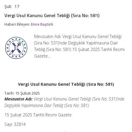
Şub
17
Vergi
yorumlar kapalı
Usul
Vergi Usul Kanunu Genel Tebliği (Sıra No: 581)
Kanunu
Genel
Haberi Ekleyen:
Emre Baştürk
Tebliği
(Sıra
Mevzuatın Adı: Vergi Usul Kanunu Genel Tebliği
No:
581)
(Sıra No: 531)’nde Değişiklik Yapılmasına Dair
için
Tebliğ (Sıra No: 581) 15 Şubat 2025 Tarihli Resmi
Gazete…
Vergi Usul Kanunu Genel Tebliği (Sıra No: 581)
Tarih: 15 Şubat 2025
Mevzuatın Adı:
Vergi Usul Kanunu Genel Tebliği (Sıra No: 531)’nde
Değişiklik Yapılmasına Dair Tebliğ (Sıra No: 581)
15 Şubat 2025 Tarihli Resmi Gazete
Sayı: 32814