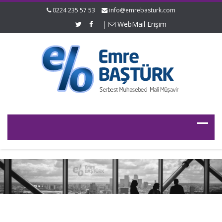
0224 235 57 53
info@emrebasturk.com
|
WebMail Erişim