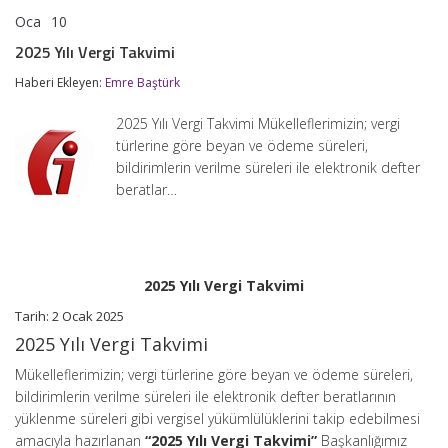
Oca
10
2025
yorumlar kapalı
Yılı
2025 Yılı Vergi Takvimi
Vergi
Takvimi
Haberi Ekleyen:
Emre Baştürk
için
2025 Yılı Vergi Takvimi Mükelleflerimizin; vergi
türlerine göre beyan ve ödeme süreleri,
bildirimlerin verilme süreleri ile elektronik defter
beratlar…
2025 Yılı Vergi Takvimi
Tarih: 2 Ocak 2025
2025 Yılı Vergi Takvimi
Mükelleflerimizin; vergi türlerine göre beyan ve ödeme süreleri,
bildirimlerin verilme süreleri ile elektronik defter beratlarının
yüklenme süreleri gibi vergisel yükümlülüklerini takip edebilmesi
amacıyla hazırlanan
“2025 Yılı Vergi Takvimi”
Başkanlığımız