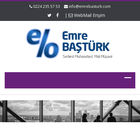
0224 235 57 53
info@emrebasturk.com
|
WebMail Erişim