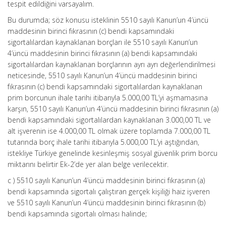
tespit edildiğini varsayalım.
Bu durumda; söz konusu isteklinin 5510 sayılı Kanun’un 4’üncü
maddesinin birinci fıkrasının (c) bendi kapsamındaki
sigortalılardan kaynaklanan borçları ile 5510 sayılı Kanun’un
4’üncü maddesinin birinci fıkrasının (a) bendi kapsamındaki
sigortalılardan kaynaklanan borçlarının ayrı ayrı değerlendirilmesi
neticesinde, 5510 sayılı Kanun’un 4’üncü maddesinin birinci
fıkrasının (c) bendi kapsamındaki sigortalılardan kaynaklanan
prim borcunun ihale tarihi itibarıyla 5.000,00 TL’yi aşmamasına
karşın, 5510 sayılı Kanun’un 4’üncü maddesinin birinci fıkrasının (a)
bendi kapsamındaki sigortalılardan kaynaklanan 3.000,00 TL ve
alt işverenin ise 4.000,00 TL olmak üzere toplamda 7.000,00 TL
tutarında borç ihale tarihi itibarıyla 5.000,00 TL’yi aştığından,
istekliye Türkiye genelinde kesinleşmiş sosyal güvenlik prim borcu
miktarını belirtir Ek-2’de yer alan belge verilecektir.
c ) 5510 sayılı Kanun’un 4’üncü maddesinin birinci fıkrasının (a)
bendi kapsamında sigortalı çalıştıran gerçek kişiliği haiz işveren
ve 5510 sayılı Kanun’un 4’üncü maddesinin birinci fıkrasının (b)
bendi kapsamında sigortalı olması halinde;