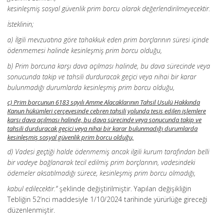
kesinleşmiş sosyal güvenlik prim borcu olarak değerlendirilmeyecektir.
İsteklinin;
a) İlgili mevzuatına göre tahakkuk eden prim borçlarının süresi içinde
ödenmemesi halinde kesinleşmiş prim borcu olduğu,
b) Prim borcuna karşı dava açılması halinde, bu dava sürecinde veya
sonucunda takip ve tahsili durduracak geçici veya nihai bir karar
bulunmadığı durumlarda kesinleşmiş prim borcu olduğu,
c) Prim borcunun 6183 sayılı Amme Alacaklarının Tahsil Usulü Hakkında
Kanun hükümleri çerçevesinde cebren tahsili yolunda tesis edilen işlemlere
karşı dava açılması halinde, bu dava sürecinde veya sonucunda takip ve
tahsili durduracak geçici veya nihai bir karar bulunmadığı durumlarda
kesinleşmiş sosyal güvenlik prim borcu olduğu,
d) Vadesi geçtiği halde ödenmemiş ancak ilgili kurum tarafından belli
bir vadeye bağlanarak tecil edilmiş prim borçlarının, vadesindeki
ödemeler aksatılmadığı sürece, kesinleşmiş prim borcu olmadığı,
kabul edilecektir.”
şeklinde değiştirilmiştir. Yapılan değişikliğin
Tebliğin 52’nci maddesiyle 1/10/2024 tarihinde yürürlüğe gireceği
düzenlenmiştir.