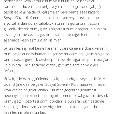
neticesinde veya kamu kurum ve kuruluşları ile bankalar
tarafından düzenlenen belge veya alınan bilgilerden çalıştığı
tespit edildiği halde bu çalışmaları veya prime esas kazancı
Sosyal Güvenlik Kurumuna bildirilmeyen veya eksik bildirilen
sigortalılardan dolayı tahakkuk ettirilen sigorta primi, sosyal
güvenlik destek primi, işsizlik sigortası primi borçları ile bunlara
ilişkin gecikme cezası, gecikme zamları ve diğer fer’ilerinin idari
aşamada kesinleşmiş olan kısımları,
5) Kesinleşmiş mahkeme kararları uyarınca geriye doğru verilen
prim belgelerine istinaden oluşan ve muaccel hale gelmiş sigorta
primi, sosyal güvenlik destek primi, işsizlik sigortası primi borçları
ile bunlara ilişkin gecikme cezası, gecikme zamları ve diğer
fer’ileri,
6) Ay içinde bazı iş günlerinde çalıştırılmadığına veya eksik ücret
ödendiğine dair belgeleri Sosyal Güvenlik Kurumuna verilmeyen
veya verilen belgeleri anılan Kurumca geçerli sayılmaması
nedeniyle tahakkuk ettirilen sigorta primi, sosyal güvenlik destek
primi, işsizlik sigortası primi borçları ile bunlara ilişkin gecikme
cezası, gecikme zamları ve diğer fer’ilerinin idari aşamada
kesinleşmiş olan kısımları,