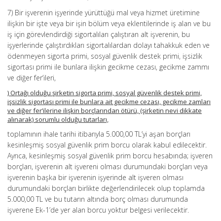
7) Bir işverenin işyerinde yürüttüğü mal veya hizmet üretimine
ilişkin bir işte veya bir işin bölüm veya eklentilerinde iş alan ve bu
iş için görevlendirdiği sigortalıları çalıştıran alt işverenin, bu
işyerlerinde çalıştırdıkları sigortalılardan dolayı tahakkuk eden ve
ödenmeyen sigorta primi, sosyal güvenlik destek primi, işsizlik
sigortası primi ile bunlara ilişkin gecikme cezası, gecikme zammı
ve diğer fer’ileri,
) Ortağı olduğu şirketin sigorta primi, sosyal güvenlik destek primi,
işsizlik sigortası primi ile bunlara ait gecikme cezası, gecikme zamları
ve diğer fer’ilerine ilişkin borçlarından ötürü, (şirketin nevi dikkate
alınarak) sorumlu olduğu tutarları,
toplamının ihale tarihi itibarıyla 5.000,00 TL’yi aşan borçları
kesinleşmiş sosyal güvenlik prim borcu olarak kabul edilecektir.
Ayrıca, kesinleşmiş sosyal güvenlik prim borcu hesabında; işveren
borçları, işverenin alt işvereni olması durumundaki borçları veya
işverenin başka bir işverenin işyerinde alt işveren olması
durumundaki borçları birlikte değerlendirilecek olup toplamda
5.000,00 TL ve bu tutarın altında borç olması durumunda
işverene Ek-1’de yer alan borcu yoktur belgesi verilecektir.