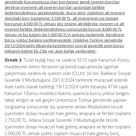
genelinde Kurumumuza olan borçlarının gerek işveren borçları
gerekse işverenin alt işveren borçları açısından birlikte
değerlendirilmesi gerekmektedir. Buna göre, isteklinin alt işvereni
dışındaki borç toplamının 3.500,00 TL, alt işvereninin ise toplam
borcunun 4.500,00 TL olması göz önüne alındığında, işveren ve alt
işvereni birlikte değerlendirilmesi sonucunda borcun 8.000,00 TL
olması ve bu tutarın da 5.000,00 TL’yi aşması nedeniyle, kendisine
borcu yoktur belgesi verilmeyecektir. İstekliye Türkiye genelinde
20/12/2024 tarihi itibarıyla kesinleşmiş sosyal güvenlik prim borcu
miktarını belirtir Ek-2’de yer alan belge verilecektir.
Örnek 3
: Tüzel kişiliği haiz ve sadece 5510 sayılı Kanun’un 4’üncü
maddesinin birinci fıkrasının (a) bendi kapsamında sigortalı
çalıştırması nedeni ile işveren olan (C) Ltd. Şti.’nin, Balıkesir Sosyal
Güvenlik İl Müdürlüğüne 20/12/2024 tarihinde müracaat ederek
ihale tarihi olarak belirttiği 19/12/2024 tarihi itibarıyla 4734 sayılı
Kanun’un 10’uncu maddesi hükmü uyarınca borcu yoktur belgesi
talep ettiğini ve adı geçen Ünitemizce Türkiye genelinde yapılan
sorgulama sonucunda da, işverenin anılan Müdürlükte tescilli
işyerinden dolayı muaccel hale gelmiş anapara ve fer’ileri toplamı
2.750,00 TL, Adana Sosyal Güvenlik İl Müdürlüğünde tescilli
işyerinden dolayı muaccel hale gelmiş anapara ve fer’ileri toplamı
2.000,00 TL olmak üzere, toplam muaccel hale gelmiş borç