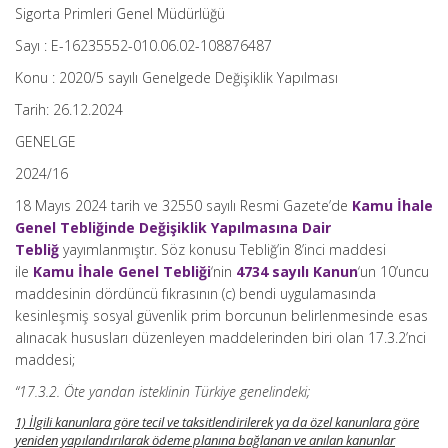
Sigorta Primleri Genel Müdürlüğü
Sayı : E-16235552-010.06.02-108876487
Konu : 2020/5 sayılı Genelgede Değişiklik Yapılması
Tarih: 26.12.2024
GENELGE
2024/16
18 Mayıs 2024 tarih ve 32550 sayılı Resmi Gazete’de
Kamu İhale
Genel Tebliğinde Değişiklik Yapılmasına Dair
Tebliğ
yayımlanmıştır. Söz konusu Tebliğ’in 8’inci maddesi
ile
Kamu İhale Genel Tebliği
‘nin
4734 sayılı Kanun
‘un 10’uncu
maddesinin dördüncü fıkrasının (c) bendi uygulamasında
kesinleşmiş sosyal güvenlik prim borcunun belirlenmesinde esas
alınacak hususları düzenleyen maddelerinden biri olan 17.3.2’nci
maddesi;
“17.3.2. Öte yandan isteklinin Türkiye genelindeki;
1) İlgili kanunlara göre tecil ve taksitlendirilerek ya da özel kanunlara göre
yeniden yapılandırılarak ödeme planına bağlanan ve anılan kanunlar