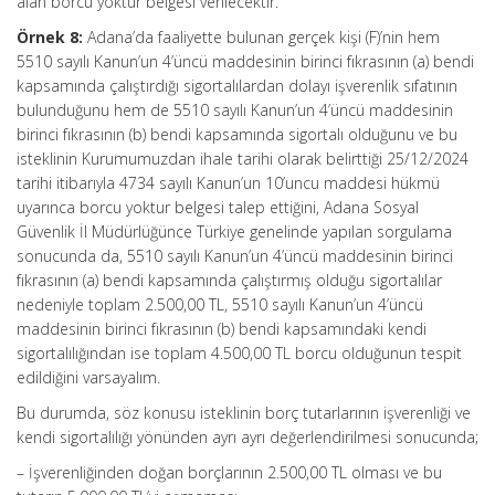
alan borcu yoktur belgesi verilecektir.
Örnek 8:
Adana’da faaliyette bulunan gerçek kişi (F)’nin hem
5510 sayılı Kanun’un 4’üncü maddesinin birinci fıkrasının (a) bendi
kapsamında çalıştırdığı sigortalılardan dolayı işverenlik sıfatının
bulunduğunu hem de 5510 sayılı Kanun’un 4’üncü maddesinin
birinci fıkrasının (b) bendi kapsamında sigortalı olduğunu ve bu
isteklinin Kurumumuzdan ihale tarihi olarak belirttiği 25/12/2024
tarihi itibarıyla 4734 sayılı Kanun’un 10’uncu maddesi hükmü
uyarınca borcu yoktur belgesi talep ettiğini, Adana Sosyal
Güvenlik İl Müdürlüğünce Türkiye genelinde yapılan sorgulama
sonucunda da, 5510 sayılı Kanun’un 4’üncü maddesinin birinci
fıkrasının (a) bendi kapsamında çalıştırmış olduğu sigortalılar
nedeniyle toplam 2.500,00 TL, 5510 sayılı Kanun’un 4’üncü
maddesinin birinci fıkrasının (b) bendi kapsamındaki kendi
sigortalılığından ise toplam 4.500,00 TL borcu olduğunun tespit
edildiğini varsayalım.
Bu durumda, söz konusu isteklinin borç tutarlarının işverenliği ve
kendi sigortalılığı yönünden ayrı ayrı değerlendirilmesi sonucunda;
– İşverenliğinden doğan borçlarının 2.500,00 TL olması ve bu