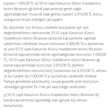
toplam 1.000,00 TL ve 5510 sayılı Kanun’un 60’ıncı maddesinin
birinci fıkrasının (g) bendi kapsamında genel sağlık
sigortalılığından muaccel hale gelmiş toplam 3.910,00 TL borcu
olduğunun tespit edildiğini varsayalım.
Bu durumda; söz konusu isteklinin borçlarının ayrı ayrı
değerlendirilmesi neticesinde, 5510 sayılı Kanun’un 4’üncü
maddesinin birinci fıkrasının (a) bendi kapsamında sigortalı
çalıştırması sebebiyle oluşan borcunun 5.000,00 TL’yi aşmaması
ve yine 5510 sayılı Kanun’un 4’üncü maddesinin birinci fıkrasının
(b) bendi kapsamındaki kendi sigortalılığından borcunun 1.000,00
TL, 5510 sayılı Kanun’un 60’ıncı maddesinin birinci fıkrasının (g)
bendi kapsamındaki borcunun 3.910,00 TL, (birlikte
değerlendirilmesi neticesi) borç toplamının ise 4.910,00 TL olması
ve bu tutarın da 5.000,00 TL’yi aşmaması nedeniyle istekliye
Türkiye genelinde kesinleşmiş sosyal güvenlik prim borcunun
olmadığını gösterir Ek-1’de yer alan belge verilecektir.
ç) 5510 sayılı Kanun’un 4’üncü maddesinin birinci fıkrasının (b)
bendi kapsamında sigortalılığı olan gerçek kişi olması
durumunda;