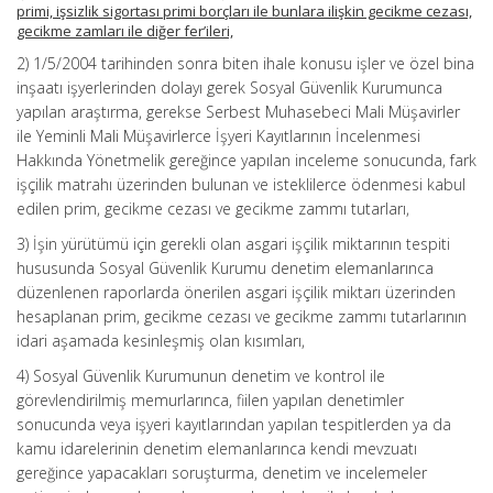
primi, işsizlik sigortası primi borçları ile bunlara ilişkin gecikme cezası,
gecikme zamları ile diğer fer’ileri,
2) 1/5/2004 tarihinden sonra biten ihale konusu işler ve özel bina
inşaatı işyerlerinden dolayı gerek Sosyal Güvenlik Kurumunca
yapılan araştırma, gerekse Serbest Muhasebeci Mali Müşavirler
ile Yeminli Mali Müşavirlerce İşyeri Kayıtlarının İncelenmesi
Hakkında Yönetmelik gereğince yapılan inceleme sonucunda, fark
işçilik matrahı üzerinden bulunan ve isteklilerce ödenmesi kabul
edilen prim, gecikme cezası ve gecikme zammı tutarları,
3) İşin yürütümü için gerekli olan asgari işçilik miktarının tespiti
hususunda Sosyal Güvenlik Kurumu denetim elemanlarınca
düzenlenen raporlarda önerilen asgari işçilik miktarı üzerinden
hesaplanan prim, gecikme cezası ve gecikme zammı tutarlarının
idari aşamada kesinleşmiş olan kısımları,
4) Sosyal Güvenlik Kurumunun denetim ve kontrol ile
görevlendirilmiş memurlarınca, fiilen yapılan denetimler
sonucunda veya işyeri kayıtlarından yapılan tespitlerden ya da
kamu idarelerinin denetim elemanlarınca kendi mevzuatı
gereğince yapacakları soruşturma, denetim ve incelemeler