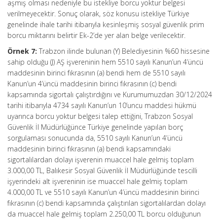
aşmış olması nedeniyle bu istekliye borcu yoktur belgesi
verilmeyecektir. Sonuç olarak, söz konusu istekliye Türkiye
genelinde ihale tarihi itibarıyla kesinleşmiş sosyal güvenlik prim
borcu miktarını belirtir Ek-2’de yer alan belge verilecektir.
Örnek 7:
Trabzon ilinde bulunan (Y) Belediyesinin %60 hissesine
sahip olduğu (J) AŞ işvereninin hem 5510 sayılı Kanun’un 4’üncü
maddesinin birinci fıkrasının (a) bendi hem de 5510 sayılı
Kanun’un 4’üncü maddesinin birinci fıkrasının (c) bendi
kapsamında sigortalı çalıştırdığını ve Kurumumuzdan 30/12/2024
tarihi itibarıyla 4734 sayılı Kanun’un 10’uncu maddesi hükmü
uyarınca borcu yoktur belgesi talep ettiğini, Trabzon Sosyal
Güvenlik İl Müdürlüğünce Türkiye genelinde yapılan borç
sorgulaması sonucunda da, 5510 sayılı Kanun’un 4’üncü
maddesinin birinci fıkrasının (a) bendi kapsamındaki
sigortalılardan dolayı işverenin muaccel hale gelmiş toplam
3.000,00 TL, Balıkesir Sosyal Güvenlik İl Müdürlüğünde tescilli
işyerindeki alt işvereninin ise muaccel hale gelmiş toplam
4.000,00 TL ve 5510 sayılı Kanun’un 4’üncü maddesinin birinci
fıkrasının (c) bendi kapsamında çalıştırılan sigortalılardan dolayı
da muaccel hale gelmiş toplam 2.250,00 TL borcu olduğunun