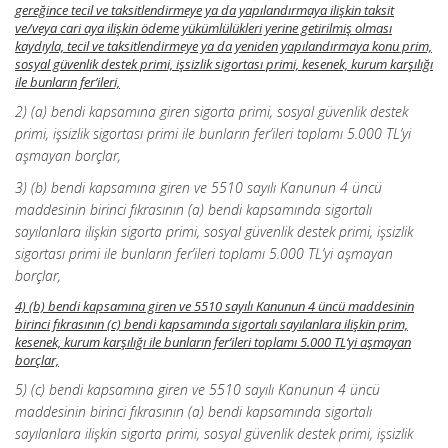
gereğince tecil ve taksitlendirmeye ya da yapılandırmaya ilişkin taksit
ve/veya cari aya ilişkin ödeme yükümlülükleri yerine getirilmiş olması
kaydıyla, tecil ve taksitlendirmeye ya da yeniden yapılandırmaya konu prim,
sosyal güvenlik destek primi, işsizlik sigortası primi, kesenek, kurum karşılığı
ile bunların fer’ileri,
2) (a) bendi kapsamına giren sigorta primi, sosyal güvenlik destek
primi, işsizlik sigortası primi ile bunların fer’ileri toplamı 5.000 TL’yi
aşmayan borçlar,
3) (b) bendi kapsamına giren ve 5510 sayılı Kanunun 4 üncü
maddesinin birinci fıkrasının (a) bendi kapsamında sigortalı
sayılanlara ilişkin sigorta primi, sosyal güvenlik destek primi, işsizlik
sigortası primi ile bunların fer’ileri toplamı 5.000 TL’yi aşmayan
borçlar,
4) (b) bendi kapsamına giren ve 5510 sayılı Kanunun 4 üncü maddesinin
birinci fıkrasının (c) bendi kapsamında sigortalı sayılanlara ilişkin prim,
kesenek, kurum karşılığı ile bunların fer’ileri toplamı 5.000 TL’yi aşmayan
borçlar,
5) (c) bendi kapsamına giren ve 5510 sayılı Kanunun 4 üncü
maddesinin birinci fıkrasının (a) bendi kapsamında sigortalı
sayılanlara ilişkin sigorta primi, sosyal güvenlik destek primi, işsizlik