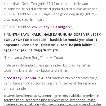
Kamu İhale Genel Tebliği’nin 17.3.2’nci maddesinde yapılan
düzenleme ile bu düzenleme dışında diğer hususlar açısından
2/3/2020 tarihli ve 2020/5 sayılı Genelge’de değişikliğe gidilmiş
olup aşağıda açıklanmıştır.
2/3/2020 tarihli ve
2020/5 sayılı Genelge
’nin;
1-“II. 4734 SAYILI KAMU İHALE KANUNUNA GÖRE VERİLECEK
BORCU YOKTUR BELGELERİ” başlıklı kısmında yer alan “1-
Kapsama Giren Borç Türleri ve Tutarı” başlıklı bölümü
aşağıdaki şekilde değiştirilmiştir.
“1-Kapsama Giren Borç Türleri ve Tutarı
İhale tarihi itibarıyla Türkiye genelindeki borç asıl ve fer’ileri
toplamı dikkate alınmak kaydıyla isteklinin;
a)
5510 sayılı Kanun
‘un 4’üncü maddesinin birinci fıkrasının (a)
bendi kapsamında sigortalı çalıştıran tüzel kişiliği haiz işveren
olması halinde;
1) Gerek kendilerine ait işyerlerinin gerek devir aldıkları işyerlerinin
gerekse kendi işyerleriyle birleşen veya kendi işyerlerine katılan
işyerlerinin muaccel hale gelmiş sigorta primi, sosyal güvenlik destek