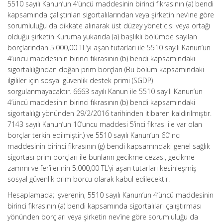
5510 sayılı Kanun’un 4’üncü maddesinin birinci fıkrasının (a) bendi
kapsamında çalıştırılan sigortalılarından veya şirketin nev’ine göre
sorumluluğu da dikkate alınarak üst düzey yöneticisi veya ortağı
olduğu şirketin Kuruma yukarıda (a) başlıklı bölümde sayılan
borçlarından 5.000,00 TL’yi aşan tutarları ile 5510 sayılı Kanun’un
4’üncü maddesinin birinci fıkrasının (b) bendi kapsamındaki
sigortalılığından doğan prim borçları (Bu bölüm kapsamındaki
ilgililer için sosyal güvenlik destek primi (SGDP)
sorgulanmayacaktır. 6663 sayılı Kanun ile 5510 sayılı Kanun’un
4’üncü maddesinin birinci fıkrasının (b) bendi kapsamındaki
sigortalılığı yönünden 29/2/2016 tarihinden itibaren kaldırılmıştır.
7143 sayılı Kanun’un 10’uncu maddesi 5’inci fıkrası ile var olan
borçlar terkin edilmiştir.) ve 5510 sayılı Kanun’un 60’ıncı
maddesinin birinci fıkrasının (g) bendi kapsamındaki genel sağlık
sigortası prim borçları ile bunların gecikme cezası, gecikme
zammı ve fer’ilerinin 5.000,00 TL’yi aşan tutarları kesinleşmiş
sosyal güvenlik prim borcu olarak kabul edilecektir.
Hesaplamada; işverenin, 5510 sayılı Kanun’un 4’üncü maddesinin
birinci fıkrasının (a) bendi kapsamında sigortalıları çalıştırması
yönünden borçları veya şirketin nev’ine göre sorumluluğu da