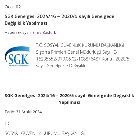
Oca
02
SGK
yorumlar kapalı
Genelgesi
SGK Genelgesi 2024/16 – 2020/5 sayılı Genelgede
2024/16
Değişiklik Yapılması
–
2020/5
Haberi Ekleyen:
Emre Baştürk
sayılı
Genelgede
Değişiklik
T.C. SOSYAL GÜVENLİK KURUMU BAŞKANLIĞI
Yapılması
Sigorta Primleri Genel Müdürlüğü Sayı : E-
için
16235552-010.06.02-108876487 Konu : 2020/5
sayılı Genelgede Değişikli…
SGK Genelgesi 2024/16 – 2020/5 sayılı Genelgede Değişiklik
Yapılması
Tarih: 31 Aralık 2024
T.C.
SOSYAL GÜVENLİK KURUMU BAŞKANLIĞI