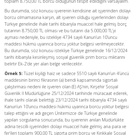
toplam 8.750,00 TL borcu olduğunun tespit edildiğini varsayalım.
Bu durumda, söz konusu işverenin kendisine ait işyerinden dolayı
borcu olmamasına karşın, alt işveren olduğu işyerlerinden dolayı
Türkiye genelinde ihale tarihi itibarıyla muaccel hale gelmiş borç
tutarının 8.750,00 TL olması ve bu tutarın da 5.000,00 TL’yi
aşması nedeniyle, bu istekliye 4734 sayılı Kanun’un 10’uncu
maddesi hükmü uyarınca borcu yoktur belgesi verilmeyecektir.
Bu durumda, söz konusu istekliye Türkiye genelinde 16/12/2024
tarihi itibarıyla kesinleşmiş sosyal güvenlik prim borcu miktarını
belirtir Ek-2’de yer alan belge verilecektir.
Örnek 5:
Tüzel kişiliği haiz ve sadece 5510 sayılı Kanun’un 4’üncü
maddesinin birinci fıkrasının (a) bendi kapsamında sigortalı
çalıştırması nedeni ile işveren olan (E) AŞ’nin, Kırşehir Sosyal
Güvenlik İl Müdürlüğüne 25/12/2024 tarihinde müracaat ederek,
ihale tarihi olarak belirttiği 23/12/2024 tarihi itibarıyla 4734 sayılı
Kanun’un 10’uncu maddesi hükmü uyarınca borcu yoktur belgesi
talep ettiğini ve adı geçen Ünitemizce de Türkiye genelinde
yapılan sorgulama sonucunda, bu işverenin anılan Müdürlükte
adına tescilli işyerinden dolayı muaccel hale gelmiş ana para ve
fer’ileri toplamı 900,00 TL sigorta prim borcu ve Kırıkkale Sosyal