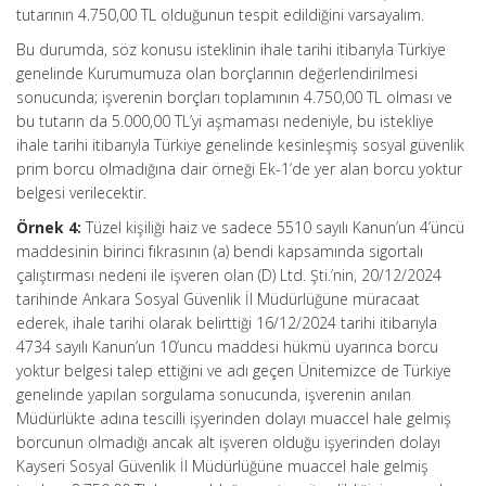
tutarının 4.750,00 TL olduğunun tespit edildiğini varsayalım.
Bu durumda, söz konusu isteklinin ihale tarihi itibarıyla Türkiye
genelinde Kurumumuza olan borçlarının değerlendirilmesi
sonucunda; işverenin borçları toplamının 4.750,00 TL olması ve
bu tutarın da 5.000,00 TL’yi aşmaması nedeniyle, bu istekliye
ihale tarihi itibarıyla Türkiye genelinde kesinleşmiş sosyal güvenlik
prim borcu olmadığına dair örneği Ek-1’de yer alan borcu yoktur
belgesi verilecektir.
Örnek 4:
Tüzel kişiliği haiz ve sadece 5510 sayılı Kanun’un 4’üncü
maddesinin birinci fıkrasının (a) bendi kapsamında sigortalı
çalıştırması nedeni ile işveren olan (D) Ltd. Şti.’nin, 20/12/2024
tarihinde Ankara Sosyal Güvenlik İl Müdürlüğüne müracaat
ederek, ihale tarihi olarak belirttiği 16/12/2024 tarihi itibarıyla
4734 sayılı Kanun’un 10’uncu maddesi hükmü uyarınca borcu
yoktur belgesi talep ettiğini ve adı geçen Ünitemizce de Türkiye
genelinde yapılan sorgulama sonucunda, işverenin anılan
Müdürlükte adına tescilli işyerinden dolayı muaccel hale gelmiş
borcunun olmadığı ancak alt işveren olduğu işyerinden dolayı
Kayseri Sosyal Güvenlik İl Müdürlüğüne muaccel hale gelmiş