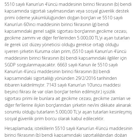
5510 sayılı Kanun’un 4’üncü maddesinin birinci fıkrasının (b) bendi
kapsamında sigortalı sayılmasından veya sosyal güvenlik destek
primi ödeme yükümlülüğünden doğan borçları ve 5510 sayılı
Kanun’un 60’ıncı maddesinin birinci fıkrasının (g) bendi
kapsamındaki genel sağlık sigortası borçlarının gecikme cezası,
gecikme zammı ve diğer fer’ilerinden 5.000,00 TL’yi aşan tutarları
ile gerek üst düzey yöneticisi olduğu gerekse ortağı olduğu
işveren şirketin Kuruma olan prim, (5510 sayılı Kanun’un 4’üncü
maddesinin birinci fıkrasının (b) bendi kapsamındaki ilgililer için
SGDP sorgulanmayacaktır. 6663 sayılı Kanun ile 5510 sayılı
Kanun’un 4’üncü maddesinin birinci fıkrasının (b) bendi
kapsamındaki sigortalılığı yönünden 29/2/2016 tarihinden
itibaren kaldırılmıştır. 7143 sayılı Kanun’un 10’uncu maddesi
beşinci fıkrası ile var olan borçlar terkin edilmiştir.) işsizlik
sigortası primi ile bunlara ait gecikme cezası, gecikme zamları ve
diğer fer’ilerine ilişkin borçlarından şirketin nev’ini dikkate alınarak
sorumlu olduğu tutarların 5.000,00 TL’yi aşan tutarları kesinleşmiş
sosyal güvenlik prim borcu olarak kabul edilecektir.
Hesaplamada; isteklilerin 5510 sayılı Kanun’un 4’üncü maddesinin
birinci fıkrasının (b) bendi kapsamındaki sigortalılığından doğan