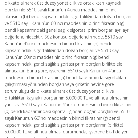
dikkate alınarak üst düzey yöneticilik ve ortaklıktan kaynaklı
borçları ile 5510 sayılı Kanun’un 4’üncü maddesinin birinci
fıkrasının (b) bendi kapsamındaki sigortalılığından doğan borçları
ve 5510 sayılı Kanun’un 60’ıncı maddesinin birinci fıkrasının (g)
bendi kapsamındaki genel sağlık sigortası prim borçları ayrı ayrı
değerlendirilecektir. Söz konusu değerlendirmede, 5510 sayılı
Kanun’un 4’üncü maddesinin birinci fıkrasının (b) bendi
kapsamındaki sigortalılığından doğan borçları ve 5510 sayılı
Kanun’un 60’ıncı maddesinin birinci fıkrasının (g) bendi
kapsamındaki genel sağlık sigortası prim borçları birlikte ele
alınacaktır. Buna göre; işverenin 5510 sayılı Kanun’un 4’üncü
maddesinin birinci fıkrasının (a) bendi kapsamında sigortalıları
çalıştırması yönünden borçları veya şirketin nev’ine göre
sorumluluğu da dikkate alınarak üst düzey yöneticilik ve
ortaklıktan kaynaklı borçlarının 5.000,00 TL ve altında olmasının
yanı sıra 5510 sayılı Kanun’un 4’üncü maddesinin birinci fıkrasının
(b) bendi kapsamındaki sigortalılığından doğan borçları ve 5510
sayılı Kanun’un 60’ıncı maddesinin birinci fıkrasının (g) bendi
kapsamındaki genel sağlık sigortası prim borçlarının (birlikte)
5.000,00 TL ve altında olması durumunda, işverene Ek-1’de yer