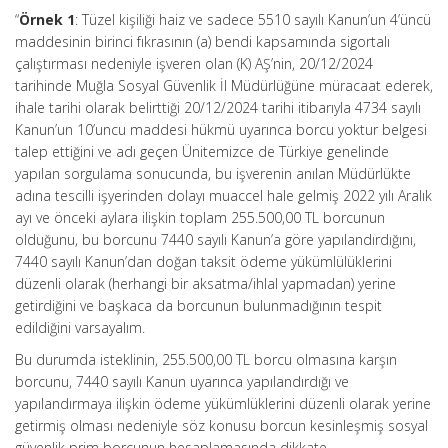
“
Örnek 1
: Tüzel kişiliği haiz ve sadece 5510 sayılı Kanun’un 4’üncü
maddesinin birinci fıkrasının (a) bendi kapsamında sigortalı
çalıştırması nedeniyle işveren olan (K) AŞ’nin, 20/12/2024
tarihinde Muğla Sosyal Güvenlik İl Müdürlüğüne müracaat ederek,
ihale tarihi olarak belirttiği 20/12/2024 tarihi itibarıyla 4734 sayılı
Kanun’un 10’uncu maddesi hükmü uyarınca borcu yoktur belgesi
talep ettiğini ve adı geçen Ünitemizce de Türkiye genelinde
yapılan sorgulama sonucunda, bu işverenin anılan Müdürlükte
adına tescilli işyerinden dolayı muaccel hale gelmiş 2022 yılı Aralık
ayı ve önceki aylara ilişkin toplam 255.500,00 TL borcunun
olduğunu, bu borcunu 7440 sayılı Kanun’a göre yapılandırdığını,
7440 sayılı Kanun’dan doğan taksit ödeme yükümlülüklerini
düzenli olarak (herhangi bir aksatma/ihlal yapmadan) yerine
getirdiğini ve başkaca da borcunun bulunmadığının tespit
edildiğini varsayalım.
Bu durumda isteklinin, 255.500,00 TL borcu olmasına karşın
borcunu, 7440 sayılı Kanun uyarınca yapılandırdığı ve
yapılandırmaya ilişkin ödeme yükümlüklerini düzenli olarak yerine
getirmiş olması nedeniyle söz konusu borcun kesinleşmiş sosyal
güvenlik prim borcunun hesaplamasında dikkate