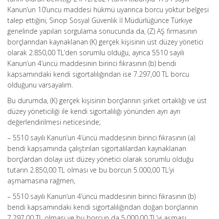
Kanun’un 10’uncu maddesi hükmü uyarınca borcu yoktur belgesi
talep ettiğini, Sinop Sosyal Güvenlik İl Müdürlüğünce Türkiye
genelinde yapılan sorgulama sonucunda da, (Z) AŞ firmasının
borçlarından kaynaklanan (K) gerçek kişisinin üst düzey yönetici
olarak 2.850,00 TL’den sorumlu olduğu, ayrıca 5510 sayılı
Kanun’un 4’üncü maddesinin birinci fıkrasının (b) bendi
kapsamındaki kendi sigortalılığından ise 7.297,00 TL borcu
olduğunu varsayalım.
Bu durumda, (K) gerçek kişisinin borçlarının şirket ortaklığı ve üst
düzey yöneticiliği ile kendi sigortalılığı yönünden ayrı ayrı
değerlendirilmesi neticesinde;
– 5510 sayılı Kanun’un 4’üncü maddesinin birinci fıkrasının (a)
bendi kapsamında çalıştırılan sigortalılardan kaynaklanan
borçlardan dolayı üst düzey yönetici olarak sorumlu olduğu
tutarın 2.850,00 TL olması ve bu borcun 5.000,00 TL’yi
aşmamasına rağmen,
– 5510 sayılı Kanun’un 4’üncü maddesinin birinci fıkrasının (b)
bendi kapsamındaki kendi sigortalılığından doğan borçlarının
7.297,00 TL olması ve bu borcun da 5.000,00 TL’yi aşması