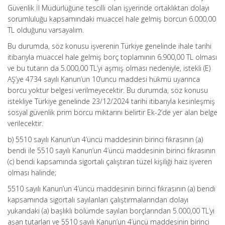
Güvenlik İl Müdürlüğüne tescilli olan işyerinde ortaklıktan dolayı
sorumluluğu kapsamındaki muaccel hale gelmiş borcun 6.000,00
TL olduğunu varsayalım.
Bu durumda, söz konusu işverenin Türkiye genelinde ihale tarihi
itibarıyla muaccel hale gelmiş borç toplamının 6.900,00 TL olması
ve bu tutarın da 5.000,00 TL’yi aşmış olması nedeniyle, istekli (E)
AŞ’ye 4734 sayılı Kanun’un 10’uncu maddesi hükmü uyarınca
borcu yoktur belgesi verilmeyecektir. Bu durumda, söz konusu
istekliye Türkiye genelinde 23/12/2024 tarihi itibarıyla kesinleşmiş
sosyal güvenlik prim borcu miktarını belirtir Ek-2’de yer alan belge
verilecektir.
b) 5510 sayılı Kanun’un 4’üncü maddesinin birinci fıkrasının (a)
bendi ile 5510 sayılı Kanun’un 4’üncü maddesinin birinci fıkrasının
(c) bendi kapsamında sigortalı çalıştıran tüzel kişiliği haiz işveren
olması halinde;
5510 sayılı Kanun’un 4’üncü maddesinin birinci fıkrasının (a) bendi
kapsamında sigortalı sayılanları çalıştırmalarından dolayı
yukarıdaki (a) başlıklı bölümde sayılan borçlarından 5.000,00 TL’yi
aşan tutarları ve 5510 sayılı Kanun’un 4’üncü maddesinin birinci