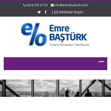
0224 235 57 53
info@emrebasturk.com
|
WebMail Erişim