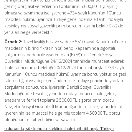
gelmiş borç asıl ve fer’ilerinin toplamının 5.000,00 TL’yi aşmış
olması varsayımında ise işverene 4734 sayılı Kanun’un 10’uncu
maddesi hükmü uyarınca Türkiye genelinde ihale tarihi itibarıyla
kesinleşmiş sosyal güvenlik prim borcu miktarını belirtir Ek-2’de
yer alan belge verilecektir.
Örnek 2:
Tüzel kişiliği haiz ve sadece 5510 sayılı Kanun’un 4’üncü
maddesinin birinci fıkrasının (a) bendi kapsamında sigortalı
çalıştırması nedeni ile işveren olan (B) AŞ’nin, Denizli Sosyal
Güvenlik İl Müdürlüğüne 24/12/2024 tarihinde müracaat ederek
ihale tarihi olarak belirttiği 20/12/2024 tarihi itibarıyla 4734 sayılı
Kanun’un 10’uncu maddesi hükmü uyarınca borcu yoktur belgesi
talep ettiğini ve adı geçen Ünitemizce Türkiye genelinde yapılan
sorgulama sonucunda, işverenin Denizli Sosyal Güvenlik İl
Müdürlüğünde tescilli işyerinden dolayı muaccel hale gelmiş
anapara ve fer’ileri toplamı 3.500,00 TL sigorta prim borcu,
Nevşehir Sosyal Güvenlik İl Müdürlüğünde tescilli iş yerindeki alt
işvereninin ise muaccel hale gelmiş toplam 4.500,00 TL borcu
olduğunun tespit edildiğini varsayalım.
u durumda, söz konusu isteklinin ihale tarihi itibarıyla Türkiye