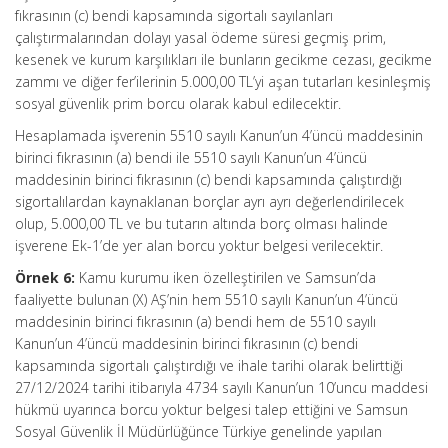
fıkrasının (c) bendi kapsamında sigortalı sayılanları
çalıştırmalarından dolayı yasal ödeme süresi geçmiş prim,
kesenek ve kurum karşılıkları ile bunların gecikme cezası, gecikme
zammı ve diğer fer’ilerinin 5.000,00 TL’yi aşan tutarları kesinleşmiş
sosyal güvenlik prim borcu olarak kabul edilecektir.
Hesaplamada işverenin 5510 sayılı Kanun’un 4’üncü maddesinin
birinci fıkrasının (a) bendi ile 5510 sayılı Kanun’un 4’üncü
maddesinin birinci fıkrasının (c) bendi kapsamında çalıştırdığı
sigortalılardan kaynaklanan borçlar ayrı ayrı değerlendirilecek
olup, 5.000,00 TL ve bu tutarın altında borç olması halinde
işverene Ek-1’de yer alan borcu yoktur belgesi verilecektir.
Örnek 6:
Kamu kurumu iken özelleştirilen ve Samsun’da
faaliyette bulunan (X) AŞ’nin hem 5510 sayılı Kanun’un 4’üncü
maddesinin birinci fıkrasının (a) bendi hem de 5510 sayılı
Kanun’un 4’üncü maddesinin birinci fıkrasının (c) bendi
kapsamında sigortalı çalıştırdığı ve ihale tarihi olarak belirttiği
27/12/2024 tarihi itibarıyla 4734 sayılı Kanun’un 10’uncu maddesi
hükmü uyarınca borcu yoktur belgesi talep ettiğini ve Samsun
Sosyal Güvenlik İl Müdürlüğünce Türkiye genelinde yapılan