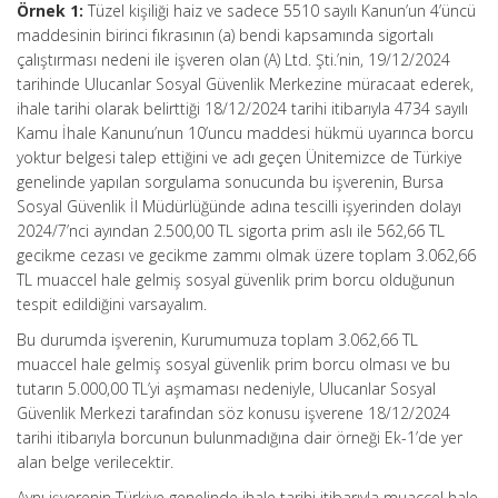
Örnek 1:
Tüzel kişiliği haiz ve sadece 5510 sayılı Kanun’un 4’üncü
maddesinin birinci fıkrasının (a) bendi kapsamında sigortalı
çalıştırması nedeni ile işveren olan (A) Ltd. Şti.’nin, 19/12/2024
tarihinde Ulucanlar Sosyal Güvenlik Merkezine müracaat ederek,
ihale tarihi olarak belirttiği 18/12/2024 tarihi itibarıyla 4734 sayılı
Kamu İhale Kanunu’nun 10’uncu maddesi hükmü uyarınca borcu
yoktur belgesi talep ettiğini ve adı geçen Ünitemizce de Türkiye
genelinde yapılan sorgulama sonucunda bu işverenin, Bursa
Sosyal Güvenlik İl Müdürlüğünde adına tescilli işyerinden dolayı
2024/7’nci ayından 2.500,00 TL sigorta prim aslı ile 562,66 TL
gecikme cezası ve gecikme zammı olmak üzere toplam 3.062,66
TL muaccel hale gelmiş sosyal güvenlik prim borcu olduğunun
tespit edildiğini varsayalım.
Bu durumda işverenin, Kurumumuza toplam 3.062,66 TL
muaccel hale gelmiş sosyal güvenlik prim borcu olması ve bu
tutarın 5.000,00 TL’yi aşmaması nedeniyle, Ulucanlar Sosyal
Güvenlik Merkezi tarafından söz konusu işverene 18/12/2024
tarihi itibarıyla borcunun bulunmadığına dair örneği Ek-1’de yer
alan belge verilecektir.
Aynı işverenin Türkiye genelinde ihale tarihi itibarıyla muaccel hale