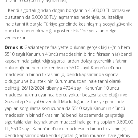
tutarın 5.000,00 TL’yi aşmaması,
– Kendi sigortalılığından doğan borçlarının 4.500,00 TL olması ve
bu tutarın da 5.000,00 TL’yi aşmaması nedeniyle, bu istekliye
ihale tarihi itibarıyla Türkiye genelinde kesinleşmiş sosyal güvenlik
prim borcunun olmadığını gösterir Ek-1’de yer alan belge
verilecektir.
Örnek 9:
Gaziantep’te faaliyette bulunan gerçek kişi (H)’nin hem
5510 sayılı Kanun’un 4’üncü maddesinin birinci fıkrasının (a) bendi
kapsamında çalıştırdığı sigortalılardan dolayı işverenlik sıfatının
bulunduğunu hem de kendisinin 5510 sayılı Kanun’un 4’üncü
maddesinin birinci fıkrasının (b) bendi kapsamında sigortalı
olduğunu ve bu isteklinin Kurumumuzdan ihale tarihi olarak
belirttiği 26/12/2024 itibarıyla 4734 sayılı Kanun’un 10’uncu
maddesi hükmü uyarınca borcu yoktur belgesi talep ettiğini ve
Gaziantep Sosyal Güvenlik İl Müdürlüğünce Türkiye genelinde
yapılan sorgulama sonucunda da 5510 sayılı Kanun’un 4’üncü
maddesinin birinci fıkrasının (a) bendi kapsamında çalıştırdığı
sigortalılardan kaynaklanan muaccel hale gelmiş toplam 3.600,00
TL, 5510 sayılı Kanun’un 4’üncü maddesinin birinci fıkrasının (b)
bendi kapsamındaki kendi sigortalılığından muaccel hale gelmiş