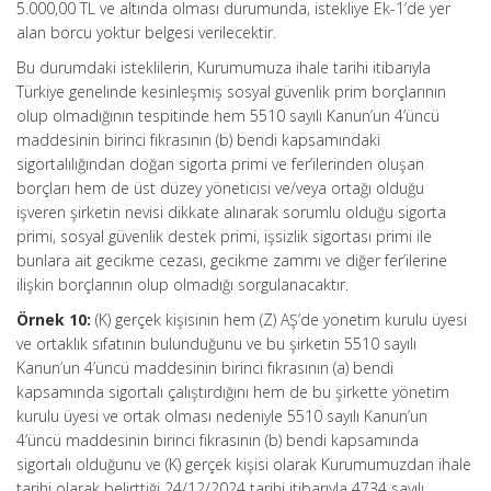
5.000,00 TL ve altında olması durumunda, istekliye Ek-1’de yer
alan borcu yoktur belgesi verilecektir.
Bu durumdaki isteklilerin, Kurumumuza ihale tarihi itibarıyla
Türkiye genelinde kesinleşmiş sosyal güvenlik prim borçlarının
olup olmadığının tespitinde hem 5510 sayılı Kanun’un 4’üncü
maddesinin birinci fıkrasının (b) bendi kapsamındaki
sigortalılığından doğan sigorta primi ve fer’ilerinden oluşan
borçları hem de üst düzey yöneticisi ve/veya ortağı olduğu
işveren şirketin nevisi dikkate alınarak sorumlu olduğu sigorta
primi, sosyal güvenlik destek primi, işsizlik sigortası primi ile
bunlara ait gecikme cezası, gecikme zammı ve diğer fer’ilerine
ilişkin borçlarının olup olmadığı sorgulanacaktır.
Örnek 10:
(K) gerçek kişisinin hem (Z) AŞ’de yönetim kurulu üyesi
ve ortaklık sıfatının bulunduğunu ve bu şirketin 5510 sayılı
Kanun’un 4’üncü maddesinin birinci fıkrasının (a) bendi
kapsamında sigortalı çalıştırdığını hem de bu şirkette yönetim
kurulu üyesi ve ortak olması nedeniyle 5510 sayılı Kanun’un
4’üncü maddesinin birinci fıkrasının (b) bendi kapsamında
sigortalı olduğunu ve (K) gerçek kişisi olarak Kurumumuzdan ihale
tarihi olarak belirttiği 24/12/2024 tarihi itibarıyla 4734 sayılı