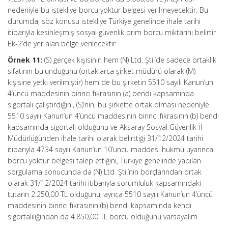
nedeniyle bu istekliye borcu yoktur belgesi verilmeyecektir. Bu
durumda, söz konusu istekliye Türkiye genelinde ihale tarihi
itibarıyla kesinleşmiş sosyal güvenlik prim borcu miktarını belirtir
Ek-2’de yer alan belge verilecektir.
Örnek 11:
(S) gerçek kişisinin hem (N) Ltd. Şti.’de sadece ortaklık
sıfatının bulunduğunu (ortaklarca şirket müdürü olarak (M)
kişisine yetki verilmiştir) hem de bu şirketin 5510 sayılı Kanun’un
4’üncü maddesinin birinci fıkrasının (a) bendi kapsamında
sigortalı çalıştırdığını, (S)’nin, bu şirkette ortak olması nedeniyle
5510 sayılı Kanun’un 4’üncü maddesinin birinci fıkrasının (b) bendi
kapsamında sigortalı olduğunu ve Aksaray Sosyal Güvenlik İl
Müdürlüğünden ihale tarihi olarak belirttiği 31/12/2024 tarihi
itibarıyla 4734 sayılı Kanun’un 10’uncu maddesi hükmü uyarınca
borcu yoktur belgesi talep ettiğini, Türkiye genelinde yapılan
sorgulama sonucunda da (N) Ltd. Şti.’nin borçlarından ortak
olarak 31/12/2024 tarihi itibarıyla sorumluluk kapsamındaki
tutarın 2.250,00 TL olduğunu, ayrıca 5510 sayılı Kanun’un 4’üncü
maddesinin birinci fıkrasının (b) bendi kapsamında kendi
sigortalılığından da 4.850,00 TL borcu olduğunu varsayalım.