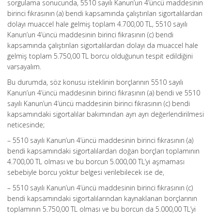
sorgulama sonucunda, 5510 sayılı Kanun’un 4’üncü maddesinin
birinci fıkrasının (a) bendi kapsamında çalıştırılan sigortalılardan
dolayı muaccel hale gelmiş toplam 4.700,00 TL, 5510 sayılı
Kanun’un 4’üncü maddesinin birinci fıkrasının (c) bendi
kapsamında çalıştırılan sigortalılardan dolayı da muaccel hale
gelmiş toplam 5.750,00 TL borcu olduğunun tespit edildiğini
varsayalım.
Bu durumda, söz konusu isteklinin borçlarının 5510 sayılı
Kanun’un 4’üncü maddesinin birinci fıkrasının (a) bendi ve 5510
sayılı Kanun’un 4’üncü maddesinin birinci fıkrasının (c) bendi
kapsamındaki sigortalılar bakımından ayrı ayrı değerlendirilmesi
neticesinde;
– 5510 sayılı Kanun’un 4’üncü maddesinin birinci fıkrasının (a)
bendi kapsamındaki sigortalılardan doğan borçları toplamının
4.700,00 TL olması ve bu borcun 5.000,00 TL’yi aşmaması
sebebiyle borcu yoktur belgesi verilebilecek ise de,
– 5510 sayılı Kanun’un 4’üncü maddesinin birinci fıkrasının (c)
bendi kapsamındaki sigortalılarından kaynaklanan borçlarının
toplamının 5.750,00 TL olması ve bu borcun da 5.000,00 TL’yi