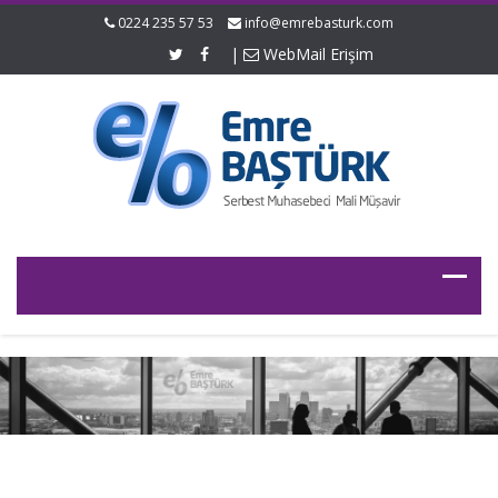
0224 235 57 53
info@emrebasturk.com
|
WebMail Erişim