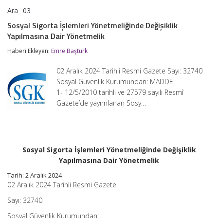
Ara
03
Sosyal
yorumlar kapalı
Sigorta
Sosyal Sigorta İşlemleri Yönetmeliğinde Değişiklik
İşlemleri
Yapılmasına Dair Yönetmelik
Yönetmeliğinde
Değişiklik
Haberi Ekleyen:
Emre Baştürk
Yapılmasına
Dair
Yönetmelik
02 Aralık 2024 Tarihli Resmi Gazete Sayı: 32740
için
Sosyal Güvenlik Kurumundan: MADDE
1- 12/5/2010 tarihli ve 27579 sayılı Resmî
Gazete’de yayımlanan Sosy…
Sosyal Sigorta İşlemleri Yönetmeliğinde Değişiklik
Yapılmasına Dair Yönetmelik
Tarih: 2 Aralık 2024
02 Aralık 2024 Tarihli Resmi Gazete
Sayı: 32740
Sosyal Güvenlik Kurumundan: