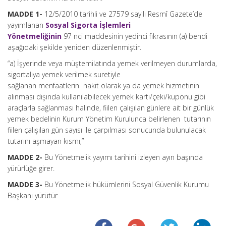
MADDE 1-
12/5/2010
tarihli ve 27579 sayılı Resmî Gazete’de
yayımlanan
Sosyal Sigorta İşlemleri
Yönetmeliğinin
97
nci
maddesinin yedinci fıkrasının (a) bendi
aşağıdaki şekilde yeniden düzenlenmiştir.
“a) İşyerinde veya müştemilatında yemek verilmeyen durumlarda,
sigortalıya yemek verilmek suretiyle
sağlanan
menfaatlerin nakit
olarak ya da yemek hizmetinin
alınması dışında kullanılabilecek yemek kartı/çeki/kuponu gibi
araçlarla sağlanması halinde, fiilen çalışılan günlere ait bir günlük
yemek bedelinin Kurum Yönetim Kurulunca belirlenen tutarının
fiilen çalışılan gün sayısı ile çarpılması sonucunda bulunulacak
tutarını aşmayan kısmı,”
MADDE 2-
Bu Yönetmelik yayımı tarihini izleyen ayın başında
yürürlüğe girer.
MADDE 3-
Bu Yönetmelik hükümlerini Sosyal Güvenlik Kurumu
Başkanı yürütür