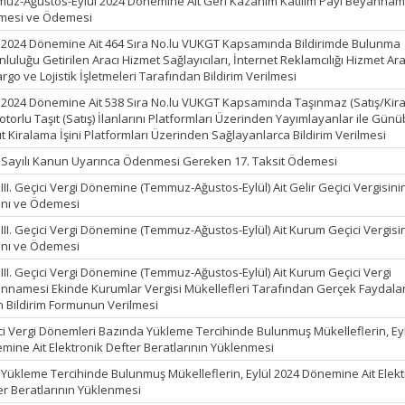
uz-Ağustos-Eylül 2024 Dönemine Ait Geri Kazanım Katılım Payı Beyannam
lmesi ve Ödemesi
l 2024 Dönemine Ait 464 Sıra No.lu VUKGT Kapsamında Bildirimde Bulunma
luluğu Getirilen Aracı Hizmet Sağlayıcıları, İnternet Reklamcılığı Hizmet Ara
argo ve Lojistik İşletmeleri Tarafından Bildirim Verilmesi
l 2024 Dönemine Ait 538 Sıra No.lu VUKGT Kapsamında Taşınmaz (Satış/Kir
torlu Taşıt (Satış) İlanlarını Platformları Üzerinden Yayımlayanlar ile Günüb
t Kiralama İşini Platformları Üzerinden Sağlayanlarca Bildirim Verilmesi
 Sayılı Kanun Uyarınca Ödenmesi Gereken 17. Taksit Ödemesi
III. Geçici Vergi Dönemine (Temmuz-Ağustos-Eylül) Ait Gelir Geçici Vergisini
nı ve Ödemesi
 III. Geçici Vergi Dönemine (Temmuz-Ağustos-Eylül) Ait Kurum Geçici Vergisi
nı ve Ödemesi
 III. Geçici Vergi Dönemine (Temmuz-Ağustos-Eylül) Ait Kurum Geçici Vergi
nnamesi Ekinde Kurumlar Vergisi Mükellefleri Tarafından Gerçek Faydala
in Bildirim Formunun Verilmesi
ci Vergi Dönemleri Bazında Yükleme Tercihinde Bulunmuş Mükelleflerin, Ey
mine Ait Elektronik Defter Beratlarının Yüklenmesi
k Yükleme Tercihinde Bulunmuş Mükelleflerin, Eylül 2024 Dönemine Ait Elekt
er Beratlarının Yüklenmesi