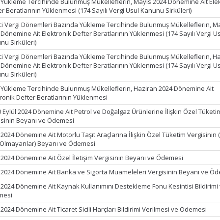
k Yükleme Tercihinde Bulunmuş Mükelleflerin, Mayıs 2024 Dönemine Ait Ele
r Beratlarının Yüklenmesi (174 Sayılı Vergi Usul Kanunu Sirküleri)
ci Vergi Dönemleri Bazında Yükleme Tercihinde Bulunmuş Mükelleflerin, M
 Dönemine Ait Elektronik Defter Beratlarının Yüklenmesi (174 Sayılı Vergi U
nu Sirküleri)
ci Vergi Dönemleri Bazında Yükleme Tercihinde Bulunmuş Mükelleflerin, H
 Dönemine Ait Elektronik Defter Beratlarının Yüklenmesi (174 Sayılı Vergi U
nu Sirküleri)
k Yükleme Tercihinde Bulunmuş Mükelleflerin, Haziran 2024 Dönemine Ait
tronik Defter Beratlarının Yüklenmesi
0 Eylül 2024 Dönemine Ait Petrol ve Doğalgaz Ürünlerine İlişkin Özel Tüketi
isinin Beyanı ve Ödemesi
 2024 Dönemine Ait Motorlu Taşıt Araçlarına İlişkin Özel Tüketim Vergisinin 
 Olmayanlar) Beyanı ve Ödemesi
l 2024 Dönemine Ait Özel İletişim Vergisinin Beyanı ve Ödemesi
l 2024 Dönemine Ait Banka ve Sigorta Muameleleri Vergisinin Beyanı ve Ö
l 2024 Dönemine Ait Kaynak Kullanımını Destekleme Fonu Kesintisi Bildirimi
mesi
 2024 Dönemine Ait Ticaret Sicili Harçları Bildirimi Verilmesi ve Ödemesi