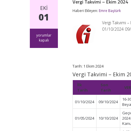
Vergi Takvimi – Ekim 2024
EKI
Haberi Ekleyen:
Emre Baştürk
01
Vergi Takvimi 
01/10/2024 09/
Vergi
yorumlar
Takvimi
kapalı
–
Ekim
2024
için
Tarih: 1 Ekim 2024
Vergi Takvimi – Ekim 2
İlk
Son
VER
Tarih
Tarih
16-3
01/10/2024
09/10/2024
Beya
Geçi
01/05/2024
10/10/2024
2024
Kanu