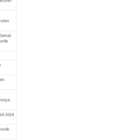
esinin
cıları
alama)
irlik
n
nin
nıcıya
lül 2024
ronik