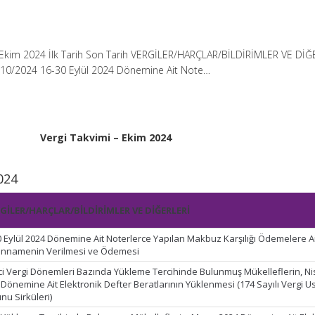
– Ekim 2024 İlk Tarih Son Tarih VERGİLER/HARÇLAR/BİLDİRİMLER VE DİĞ
10/2024 16-30 Eylül 2024 Dönemine Ait Note…
Vergi Takvimi – Ekim 2024
024
GİLER/HARÇLAR/BİLDİRİMLER VE DİĞERLERİ
0 Eylül 2024 Dönemine Ait Noterlerce Yapılan Makbuz Karşılığı Ödemelere A
nnamenin Verilmesi ve Ödemesi
ci Vergi Dönemleri Bazında Yükleme Tercihinde Bulunmuş Mükelleflerin, N
 Dönemine Ait Elektronik Defter Beratlarının Yüklenmesi (174 Sayılı Vergi U
nu Sirküleri)