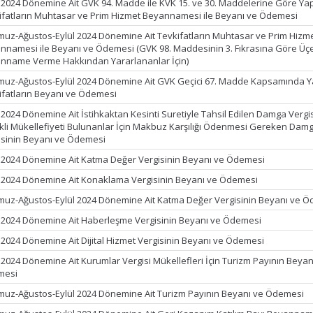
l 2024 Dönemine Ait GVK 94. Madde ile KVK 15. ve 30. Maddelerine Göre Ya
ifatların Muhtasar ve Prim Hizmet Beyannamesi ile Beyanı ve Ödemesi
uz-Ağustos-Eylül 2024 Dönemine Ait Tevkifatların Muhtasar ve Prim Hizm
nnamesi ile Beyanı ve Ödemesi (GVK 98. Maddesinin 3. Fıkrasına Göre Üçe
nname Verme Hakkından Yararlananlar İçin)
uz-Ağustos-Eylül 2024 Dönemine Ait GVK Geçici 67. Madde Kapsamında Y
ifatların Beyanı ve Ödemesi
 2024 Dönemine Ait İstihkaktan Kesinti Suretiyle Tahsil Edilen Damga Vergisi
kli Mükellefiyeti Bulunanlar İçin Makbuz Karşılığı Ödenmesi Gereken Dam
isinin Beyanı ve Ödemesi
l 2024 Dönemine Ait Katma Değer Vergisinin Beyanı ve Ödemesi
l 2024 Dönemine Ait Konaklama Vergisinin Beyanı ve Ödemesi
uz-Ağustos-Eylül 2024 Dönemine Ait Katma Değer Vergisinin Beyanı ve 
l 2024 Dönemine Ait Haberleşme Vergisinin Beyanı ve Ödemesi
l 2024 Dönemine Ait Dijital Hizmet Vergisinin Beyanı ve Ödemesi
l 2024 Dönemine Ait Kurumlar Vergisi Mükellefleri İçin Turizm Payının Beyan
mesi
uz-Ağustos-Eylül 2024 Dönemine Ait Turizm Payının Beyanı ve Ödemesi