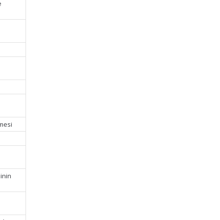
e
emesi
inin