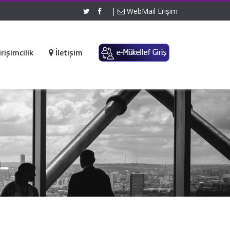
|
WebMail Erişim
rişimcilik
İletişim