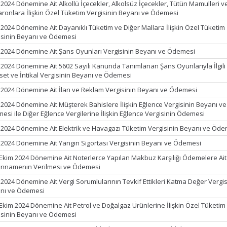
 2024 Dönemine Ait Alkollü İçecekler, Alkolsüz İçecekler, Tütün Mamulleri v
ronlara İlişkin Özel Tüketim Vergisinin Beyanı ve Ödemesi
l 2024 Dönemine Ait Dayanıklı Tüketim ve Diğer Mallara İlişkin Özel Tüketim
isinin Beyanı ve Ödemesi
l 2024 Dönemine Ait Şans Oyunları Vergisinin Beyanı ve Ödemesi
l 2024 Dönemine Ait 5602 Sayılı Kanunda Tanımlanan Şans Oyunlarıyla İlgili
set ve İntikal Vergisinin Beyanı ve Ödemesi
l 2024 Dönemine Ait İlan ve Reklam Vergisinin Beyanı ve Ödemesi
l 2024 Dönemine Ait Müşterek Bahislere İlişkin Eğlence Vergisinin Beyanı ve
esi ile Diğer Eğlence Vergilerine İlişkin Eğlence Vergisinin Ödemesi
l 2024 Dönemine Ait Elektrik ve Havagazı Tüketim Vergisinin Beyanı ve Öd
l 2024 Dönemine Ait Yangın Sigortası Vergisinin Beyanı ve Ödemesi
 Ekim 2024 Dönemine Ait Noterlerce Yapılan Makbuz Karşılığı Ödemelere Ait
nnamenin Verilmesi ve Ödemesi
l 2024 Dönemine Ait Vergi Sorumlularının Tevkif Ettikleri Katma Değer Vergis
nı ve Ödemesi
 Ekim 2024 Dönemine Ait Petrol ve Doğalgaz Ürünlerine İlişkin Özel Tüketim
isinin Beyanı ve Ödemesi