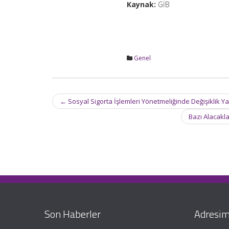
Kaynak:
GİB
Genel
Post
←
Sosyal Sigorta İşlemleri Yönetmeliğinde Değişiklik Y
navigation
Bazı Alacakla
Son Haberler
Adresim