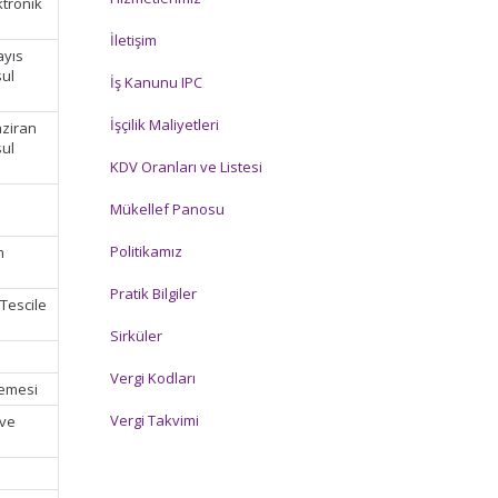
ktronik
İletişim
ayıs
sul
İş Kanunu IPC
İşçilik Maliyetleri
aziran
sul
KDV Oranları ve Listesi
Mükellef Panosu
Politikamız
m
Pratik Bilgiler
(Tescile
Sirküler
Vergi Kodları
demesi
Vergi Takvimi
 ve