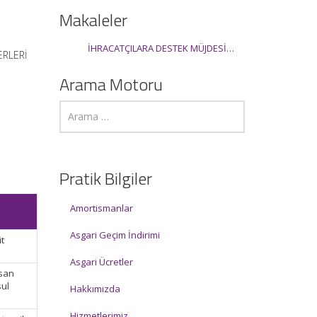
Makaleler
İHRACATÇILARA DESTEK MÜJDESİ…
ERLERİ
Arama Motoru
Pratik Bilgiler
Amortismanlar
Asgari Geçim İndirimi
it
Asgari Ücretler
isan
sul
Hakkımızda
Hizmetlerimiz