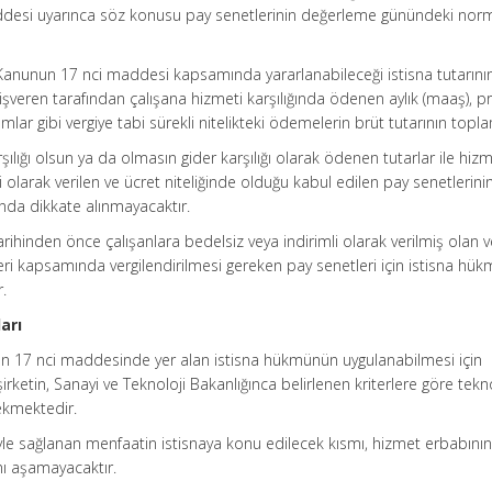
esi uyarınca söz konusu pay senetlerinin değerleme günündeki norm
ı Kanunun 17 nci maddesi kapsamında yararlanabileceği istisna tutarını
işveren tarafından çalışana hizmeti karşılığında ödenen aylık (maaş), p
mlar gibi vergiye tabi sürekli nitelikteki ödemelerin brüt tutarının topla
rşılığı olsun ya da olmasın gider karşılığı olarak ödenen tutarlar ile hiz
 olarak verilen ve ücret niteliğinde olduğu kabul edilen pay senetlerinin
bında dikkate alınmayacaktır.
arihinden önce çalışanlara bedelsiz veya indirimli olarak verilmiş olan v
ri kapsamında vergilendirilmesi gereken pay senetleri için istisna h
.
arı
nun 17 nci maddesinde yer alan istisna hükmünün uygulanabilmesi için
irketin, Sanayi ve Teknoloji Bakanlığınca belirlenen kriterlere göre tekn
rekmektedir.
tiyle sağlanan menfaatin istisnaya konu edilecek kısmı, hizmet erbabını
rını aşamayacaktır.