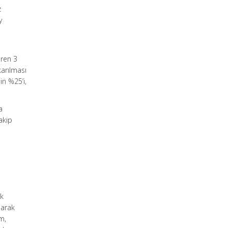
z
y
aren 3
karılması
in %25’i,
a
takip
ak
larak
m,