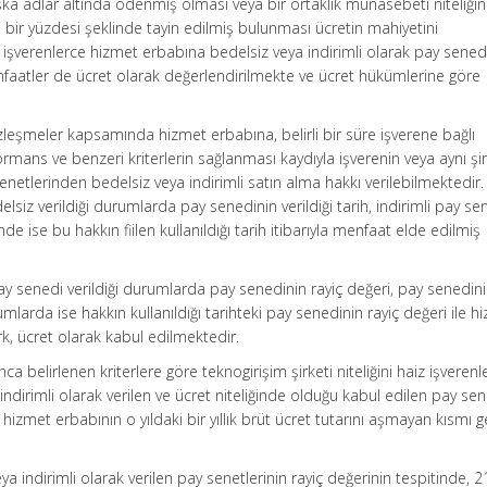
başka adlar altında ödenmiş olması veya bir ortaklık münasebeti niteliği
i bir yüzdesi şeklinde tayin edilmiş bulunması ücretin mahiyetini
 işverenlerce hizmet erbabına bedelsiz veya indirimli olarak pay sened
nfaatler de ücret olarak değerlendirilmekte ve ücret hükümlerine göre
zleşmeler kapsamında hizmet erbabına, belirli bir süre işverene bağlı
ormans ve benzeri kriterlerin sağlanması kaydıyla işverenin veya aynı şir
enetlerinden bedelsiz veya indirimli satın alma hakkı verilebilmektedir.
iz verildiği durumlarda pay senedinin verildiği tarih, indirimli pay se
de ise bu hakkın fiilen kullanıldığı tarih itibarıyla menfaat elde edilmiş
y senedi verildiği durumlarda pay senedinin rayiç değeri, pay senedin
rumlarda ise hakkın kullanıldığı tarihteki pay senedinin rayiç değeri ile h
rk, ücret olarak kabul edilmektedir.
nca belirlenen kriterlere göre teknogirişim şirketi niteliğini haiz işverenl
dirimli olarak verilen ve ücret niteliğinde olduğu kabul edilen pay sene
in hizmet erbabının o yıldaki bir yıllık brüt ücret tutarını aşmayan kısmı ge
a indirimli olarak verilen pay senetlerinin rayiç değerinin tespitinde, 21