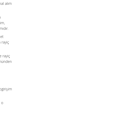
al alım
n
rim,
mıdır.
met
 rayiç
e rayiç
ükmünden
ogirişim
n o