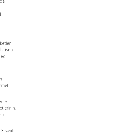
nde
i
ketler
 İstisna
nedi
in
izmet
erce
tlerinin,
lir
3 sayılı