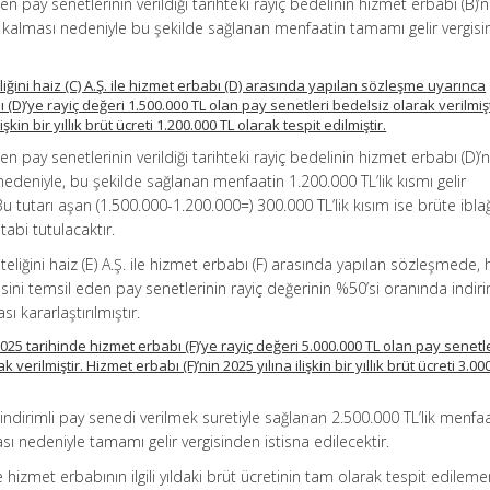
n pay senetlerinin verildiği tarihteki rayiç bedelinin hizmet erbabı (B)’n
ında kalması nedeniyle bu şekilde sağlanan menfaatin tamamı gelir vergis
eliğini haiz (C) A.Ş. ile hizmet erbabı (D) arasında yapılan sözleşme uyarınca
(D)’ye rayiç değeri 1.500.000 TL olan pay senetleri bedelsiz olarak verilmişt
şkin bir yıllık brüt ücreti 1.200.000 TL olarak tespit edilmiştir.
n pay senetlerinin verildiği tarihteki rayiç bedelinin hizmet erbabı (D)’n
ı nedeniyle, bu şekilde sağlanan menfaatin 1.200.000 TL’lik kısmı gelir
 Bu tutarı aşan (1.500.000-1.200.000=) 300.000 TL’lik kısım ise brüte ibla
tabi tutulacaktır.
iteliğini haiz (E) A.Ş. ile hizmet erbabı (F) arasında yapılan sözleşmede,
sesini temsil eden pay senetlerinin rayiç değerinin %50’si oranında indiri
ı kararlaştırılmıştır.
5 tarihinde hizmet erbabı (F)’ye rayiç değeri 5.000.000 TL olan pay senetl
 verilmiştir. Hizmet erbabı (F)’nin 2025 yılına ilişkin bir yıllık brüt ücreti 3.00
indirimli pay senedi verilmek suretiyle sağlanan 2.500.000 TL’lik menfaa
ası nedeniyle tamamı gelir vergisinden istisna edilecektir.
te hizmet erbabının ilgili yıldaki brüt ücretinin tam olarak tespit edilem