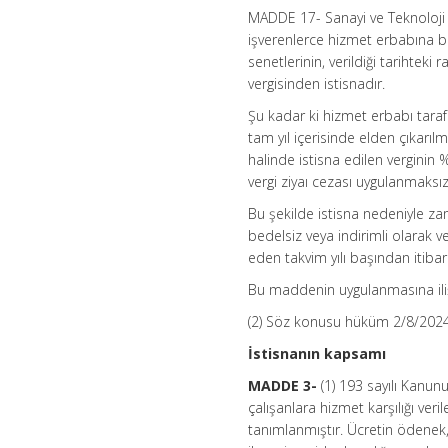
MADDE 17- Sanayi ve Teknoloji Ba
işverenlerce hizmet erbabına bed
senetlerinin, verildiği tarihteki 
vergisinden istisnadır.
Şu kadar ki hizmet erbabı tarafı
tam yıl içerisinde elden çıkarılm
halinde istisna edilen verginin %
vergi ziyaı cezası uygulanmaksızı
Bu şekilde istisna nedeniyle z
bedelsiz veya indirimli olarak v
eden takvim yılı başından itibar
Bu maddenin uygulanmasına ilişki
(2) Söz konusu hüküm 2/8/2024 t
İstisnanın kapsamı
MADDE 3-
(1) 193 sayılı Kanun
çalışanlara hizmet karşılığı ver
tanımlanmıştır. Ücretin ödenek,