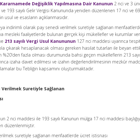
 Kararnamede Değişiklik Yapılmasına Dair Kanunun
2 nci ve 3 ün
 ve 193 sayılı Gelir Vergisi Kanununda yeniden düzenlenen 17 nci ve 6
n usul ve esasların açıklanmasıdır.
ya indirimli olarak pay senedi verilmek suretiyle sağlanan menfaatlerd
veya mesleki faaliyetlerde bulunan gerçek kişi mükellefler ve kurumlar ver
 ve
213 sayılı Vergi Usul Kanununun
127 nci maddesi uyarınca tespi
la çıkarak hesaplanacak olması gereken hasılat tutarları ile beyan ettik
rkın %20’den fazla olması durumunda bahsi geçen mükelleflerin 213 sayıl
ınca izaha davet edilmesi ve izahın değerlendirilmesinin mezkûr mad
ıklamalar bu Tebliğin kapsamını oluşturmaktadır.
 Verilmek Suretiyle Sağlanan
sı
unun 2 nci maddesi ile 193 sayılı Kanunun mülga 17 nci maddesi başlığıy
en düzenlenmiştir.
rilmek suretiyle sağlanan menfaatlerde ücret istisnası