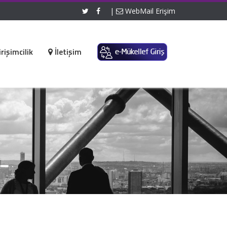
|
WebMail Erişim
rişimcilik
İletişim