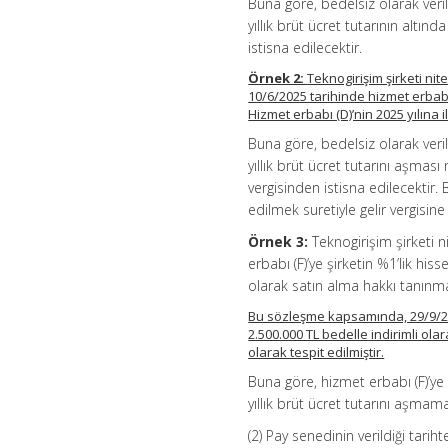
Buna göre, bedelsiz olarak verile
yıllık brüt ücret tutarının alt
istisna edilecektir.
Örnek 2:
Teknogirişim şirketi nit
10/6/2025 tarihinde hizmet erbabı 
Hizmet erbabı (D)’nin 2025 yılına ili
Buna göre, bedelsiz olarak verile
yıllık brüt ücret tutarını aşmas
vergisinden istisna edilecektir.
edilmek suretiyle gelir vergisine 
Örnek 3:
Teknogirişim şirketi n
erbabı (F)’ye şirketin %1’lik his
olarak satın alma hakkı tanınmas
Bu sözleşme kapsamında, 29/9/202
2.500.000 TL bedelle indirimli olarak
olarak tespit edilmiştir.
Buna göre, hizmet erbabı (F)’ye 
yıllık brüt ücret tutarını aşmam
(2) Pay senedinin verildiği tarih