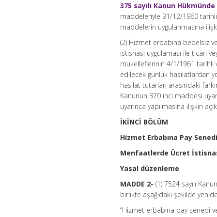
375 sayılı Kanun Hükmünde
maddeleriyle 31/12/1960 tarihli
maddelerin uygulanmasına ilişki
(2) Hizmet erbabına bedelsiz ve
istisnası uygulaması ile ticari 
mükelleflerinin 4/1/1961 tarihli
edilecek günlük hasılatlardan yo
hasılat tutarları arasındaki fa
Kanunun 370 inci maddesi uyar
uyarınca yapılmasına ilişkin aç
İKİNCİ BÖLÜM
Hizmet Erbabına Pay Senedi
Menfaatlerde Ücret İstisna
Yasal düzenleme
MADDE 2-
(1) 7524 sayılı Kan
birlikte aşağıdaki şekilde yenid
“Hizmet erbabına pay senedi ve