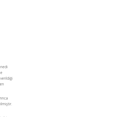
e
enedi
te
erildiği
len
arınca
lmiştir.