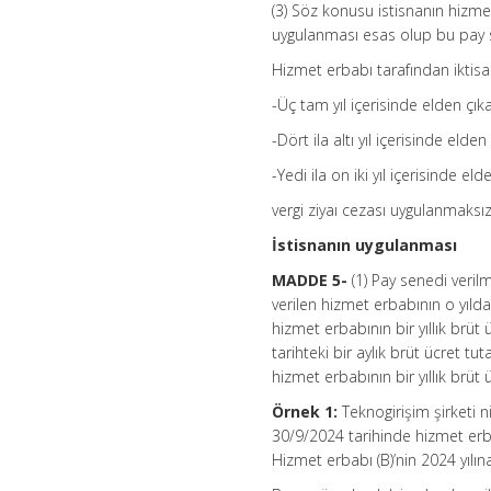
(3) Söz konusu istisnanın hizme
uygulanması esas olup bu pay sen
Hizmet erbabı tarafından iktisap
-Üç tam yıl içerisinde elden çık
-Dört ila altı yıl içerisinde elde
-Yedi ila on iki yıl içerisinde el
vergi ziyaı cezası uygulanmaksızı
İstisnanın uygulanması
MADDE 5-
(1) Pay senedi veri
verilen hizmet erbabının o yıldak
hizmet erbabının bir yıllık brüt
tarihteki bir aylık brüt ücret t
hizmet erbabının bir yıllık brüt 
Örnek 1:
Teknogirişim şirketi n
30/9/2024 tarihinde hizmet erbab
Hizmet erbabı (B)’nin 2024 yılına 