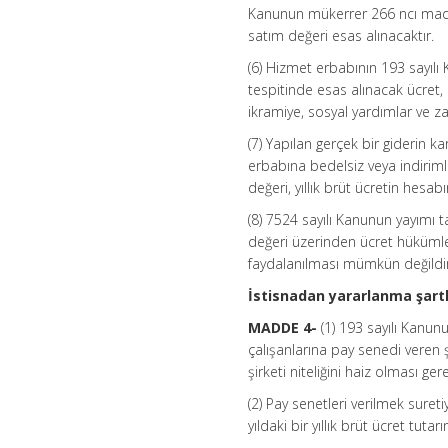
Kanunun mükerrer 266 ncı madd
satım değeri esas alınacaktır.
(6) Hizmet erbabının 193 sayıl
tespitinde esas alınacak ücret, 
ikramiye, sosyal yardımlar ve za
(7) Yapılan gerçek bir giderin ka
erbabına bedelsiz veya indirimli
değeri, yıllık brüt ücretin hesa
(8) 7524 sayılı Kanunun yayımı t
değeri üzerinden ücret hükümle
faydalanılması mümkün değildir
İstisnadan yararlanma şartl
MADDE 4-
(1) 193 sayılı Kanu
çalışanlarına pay senedi veren ş
şirketi niteliğini haiz olması ge
(2) Pay senetleri verilmek sure
yıldaki bir yıllık brüt ücret tuta