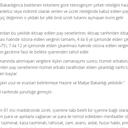
kanlığınca belirlenen kriterlere göre teknogirişim şirketi niteliğini hai
elsiz veya indirimli olarak verilen ve ücret niteliğinde kabul edilen pa
rayiç değerinin o yıldaki bir yıllık brüt ücret tutarını aşmayan kısmı gelir
ndan bu şekilde iktisap edilen pay senetlerinin; iktisap tarihinden itib
ası halinde istisna edilen verginin tamamı, 4 ila 6 yıl içerisinde elden çı
75’i, 7 ila 12 yıl içerisinde elden çıkarılması halinde istisna edilen vergin
n gecikme faizi ile birlikte işverenden tahsil edilir.
amanında alınmayan vergilere ilişkin zamanaşımı süresi, hizmet erbabın
erilen pay senetlerinin hizmet erbabı tarafından elden çıkarıldığı tarihi 
en başlar.
n usul ve esasları belirlemeye Hazine ve Maliye Bakanlığı yetkilidir.”
arihinde yürürlüğe girmiştir.
un 61 inci maddesinde ücret, işverene tabi belirli bir işyerine bağlı olar
ilen para ve ayınlarla sağlanan ve para ile temsil edilebilen menfaatler o
 tazminat, kasa tazminatı, tahsisat, zam, avans, aidat, huzur hakkı, pri