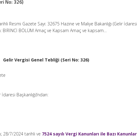
eri No: 326)
arihli Resmi Gazete Sayı: 32675 Hazine ve Maliye Bakanlığı (Gelir İdares
dan: BİRİNCİ BÖLÜM Amaç ve Kapsam Amaç ve kapsam…
Gelir Vergisi Genel Tebliği (Seri No: 326)
ete
r İdaresi Başkanlığı)’ndan:
ı; 28/7/2024 tarihli ve
7524 sayılı Vergi Kanunları ile Bazı Kanunla