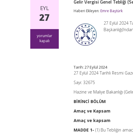
Gelir Vergisi Genel Tebliği (S
EYL
Haberi Ekleyen:
Emre Baştürk
27
27 Eylül 2024 T
Başkanlığı)’n
Gelir
yorumlar
Vergisi
kapalı
Genel
Tebliği
(Seri
No:
326)
Tarih: 27 Eylül 2024
için
27 Eylül 2024 Tarihli Resmi Gaz
Sayı: 32675
Hazine ve Maliye Bakanlığı (Geli
BİRİNCİ BÖLÜM
Amaç ve Kapsam
Amaç ve kapsam
MADDE 1-
(1) Bu Tebliğin amac