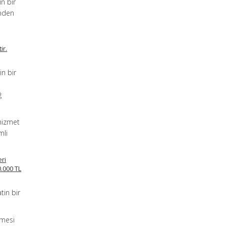
in bir
inden
ir.
in bir
ğ
 hizmet
mli
eri
0.000 TL
tin bir
emesi