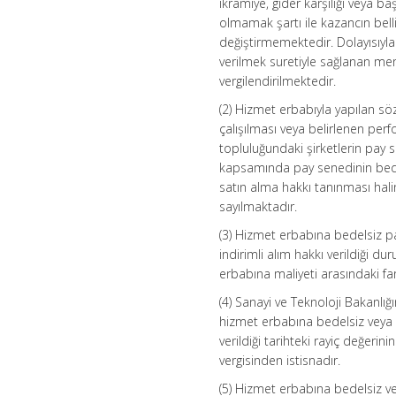
ikramiye, gider karşılığı veya 
olmamak şartı ile kazancın bell
değiştirmemektedir. Dolayısıyla
verilmek suretiyle sağlanan me
vergilendirilmektedir.
(2) Hizmet erbabıyla yapılan sö
çalışılması veya belirlenen perf
topluluğundaki şirketlerin pay s
kapsamında pay senedinin bedels
satın alma hakkı tanınması halin
sayılmaktadır.
(3) Hizmet erbabına bedelsiz pa
indirimli alım hakkı verildiği du
erbabına maliyeti arasındaki fa
(4) Sanayi ve Teknoloji Bakanlığı
hizmet erbabına bedelsiz veya in
verildiği tarihteki rayiç değerin
vergisinden istisnadır.
(5) Hizmet erbabına bedelsiz vey