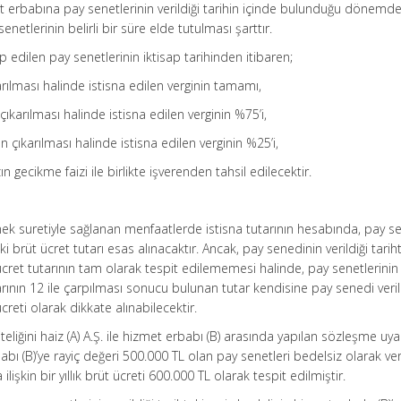
t erbabına pay senetlerinin verildiği tarihin içinde bulunduğu dönemd
etlerinin belirli bir süre elde tutulması şarttır.
 edilen pay senetlerinin iktisap tarihinden itibaren;
arılması halinde istisna edilen verginin tamamı,
n çıkarılması halinde istisna edilen verginin %75’i,
den çıkarılması halinde istisna edilen verginin %25’i,
n gecikme faizi ile birlikte işverenden tahsil edilecektir.
lmek suretiyle sağlanan menfaatlerde istisna tutarının hesabında, pay s
i brüt ücret tutarı esas alınacaktır. Ancak, pay senedinin verildiği tarih
 ücret tutarının tam olarak tespit edilememesi halinde, pay senetlerinin v
utarının 12 ile çarpılması sonucu bulunan tutar kendisine pay senedi veri
ücreti olarak dikkate alınabilecektir.
iteliğini haiz (A) A.Ş. ile hizmet erbabı (B) arasında yapılan sözleşme uy
ı (B)’ye rayiç değeri 500.000 TL olan pay senetleri bedelsiz olarak veri
ilişkin bir yıllık brüt ücreti 600.000 TL olarak tespit edilmiştir.