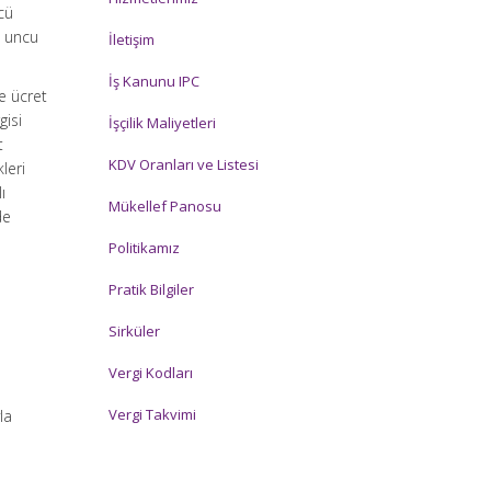
cü
9 uncu
İletişim
İş Kanunu IPC
e ücret
gisi
İşçilik Maliyetleri
t
KDV Oranları ve Listesi
leri
ı
Mükellef Panosu
de
Politikamız
Pratik Bilgiler
Sirküler
Vergi Kodları
Vergi Takvimi
la