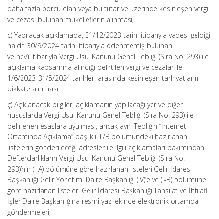
daha fazla borcu olan veya bu tutar ve üzerinde kesinleşen vergi
ve cezası bulunan mükelleflerin alınması,
c) Yapılacak açıklamada, 31/12/2023 tarihi itibarıyla vadesi geldiği
halde 30/9/2024 tarihi itibarıyla ödenmemiş bulunan
ve nev’i itibarıyla Vergi Usul Kanunu Genel Tebliği (Sıra No: 293) ile
açıklama kapsamına alındığı belirtilen vergi ve cezalar ile
1/6/2023-31/5/2024 tarihleri arasında kesinleşen tarhiyatların
dikkate alınması,
ç) Açıklanacak bilgiler, açıklamanın yapılacağı yer ve diğer
hususlarda Vergi Usul Kanunu Genel Tebliği (Sıra No: 293) ile
belirlenen esaslara uyulması, ancak aynı Tebliğin “İnternet
Ortamında Açıklama” başlıklı III/B bölümündeki hazırlanan
listelerin gönderileceği adresler ile ilgili açıklamaları bakımından
Defterdarlıkların Vergi Usul Kanunu Genel Tebliği (Sıra No:
293)’nin (I-A) bölümüne göre hazırlanan listeleri Gelir İdaresi
Başkanlığı Gelir Yönetimi Daire Başkanlığı (IV)’e ve (I-B) bölümüne
göre hazırlanan listeleri Gelir İdaresi Başkanlığı Tahsilat ve İhtilaflı
İşler Daire Başkanlığına resmî yazı ekinde elektronik ortamda
göndermeleri,