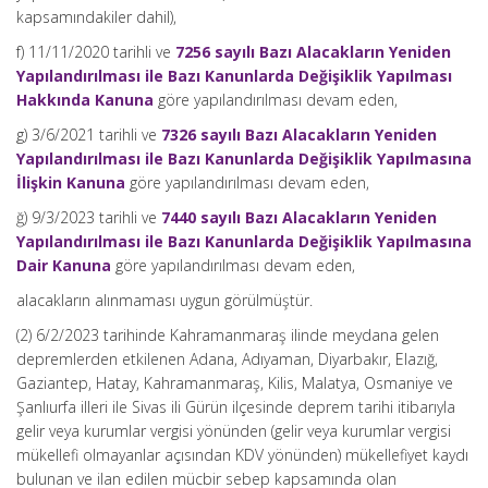
kapsamındakiler dahil),
f) 11/11/2020 tarihli ve
7256 sayılı Bazı Alacakların Yeniden
Yapılandırılması ile Bazı Kanunlarda Değişiklik Yapılması
Hakkında Kanuna
göre yapılandırılması devam eden,
g) 3/6/2021 tarihli ve
7326 sayılı Bazı Alacakların Yeniden
Yapılandırılması ile Bazı Kanunlarda Değişiklik Yapılmasına
İlişkin Kanuna
göre yapılandırılması devam eden,
ğ) 9/3/2023 tarihli ve
7440 sayılı Bazı Alacakların Yeniden
Yapılandırılması ile Bazı Kanunlarda Değişiklik Yapılmasına
Dair Kanuna
göre yapılandırılması devam eden,
alacakların alınmaması uygun görülmüştür.
(2) 6/2/2023 tarihinde Kahramanmaraş ilinde meydana gelen
depremlerden etkilenen Adana, Adıyaman, Diyarbakır, Elazığ,
Gaziantep, Hatay, Kahramanmaraş, Kilis, Malatya, Osmaniye ve
Şanlıurfa illeri ile Sivas ili Gürün ilçesinde deprem tarihi itibarıyla
gelir veya kurumlar vergisi yönünden (gelir veya kurumlar vergisi
mükellefi olmayanlar açısından KDV yönünden) mükellefiyet kaydı
bulunan ve ilan edilen mücbir sebep kapsamında olan