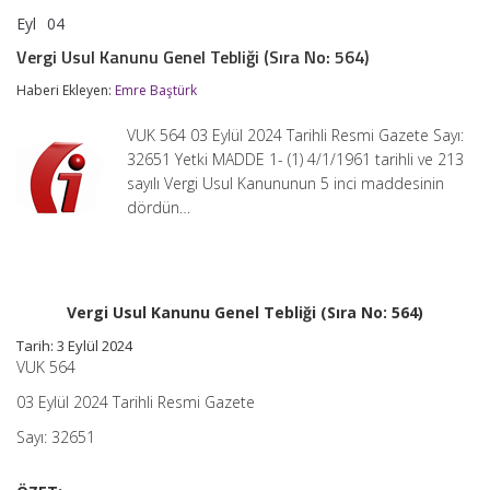
Eyl
04
Vergi
yorumlar kapalı
Usul
Vergi Usul Kanunu Genel Tebliği (Sıra No: 564)
Kanunu
Genel
Haberi Ekleyen:
Emre Baştürk
Tebliği
(Sıra
VUK 564 03 Eylül 2024 Tarihli Resmi Gazete Sayı:
No:
564)
32651 Yetki MADDE 1- (1) 4/1/1961 tarihli ve 213
için
sayılı Vergi Usul Kanununun 5 inci maddesinin
dördün…
Vergi Usul Kanunu Genel Tebliği (Sıra No: 564)
Tarih: 3 Eylül 2024
VUK 564
03 Eylül 2024 Tarihli Resmi Gazete
Sayı: 32651