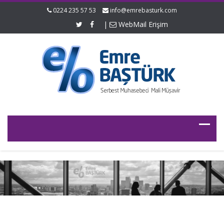
0224 235 57 53
info@emrebasturk.com
|
WebMail Erişim