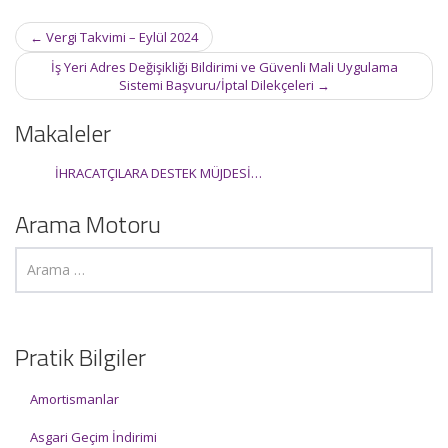
Post
←
Vergi Takvimi – Eylül 2024
navigation
İş Yeri Adres Değişikliği Bildirimi ve Güvenli Mali Uygulama
Sistemi Başvuru/İptal Dilekçeleri
→
Makaleler
İHRACATÇILARA DESTEK MÜJDESİ…
Arama Motoru
Pratik Bilgiler
Amortismanlar
Asgari Geçim İndirimi