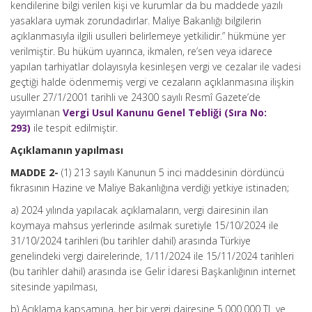
kendilerine bilgi verilen kişi ve kurumlar da bu maddede yazılı
yasaklara uymak zorundadırlar. Maliye Bakanlığı bilgilerin
açıklanmasıyla ilgili usulleri belirlemeye yetkilidir.” hükmüne yer
verilmiştir. Bu hüküm uyarınca, ikmalen, re’sen veya idarece
yapılan tarhiyatlar dolayısıyla kesinleşen vergi ve cezalar ile vadesi
geçtiği halde ödenmemiş vergi ve cezaların açıklanmasına ilişkin
usuller 27/1/2001 tarihli ve 24300 sayılı Resmî Gazete’de
yayımlanan
Vergi Usul Kanunu Genel Tebliği (Sıra No:
293)
ile tespit edilmiştir.
Açıklamanın yapılması
MADDE 2-
(1) 213 sayılı Kanunun 5 inci maddesinin dördüncü
fıkrasının Hazine ve Maliye Bakanlığına verdiği yetkiye istinaden;
a) 2024 yılında yapılacak açıklamaların, vergi dairesinin ilan
koymaya mahsus yerlerinde asılmak suretiyle 15/10/2024 ile
31/10/2024 tarihleri (bu tarihler dahil) arasında Türkiye
genelindeki vergi dairelerinde, 1/11/2024 ile 15/11/2024 tarihleri
(bu tarihler dahil) arasında ise Gelir İdaresi Başkanlığının internet
sitesinde yapılması,
b) Açıklama kapsamına, her bir vergi dairesine 5.000.000 TL ve