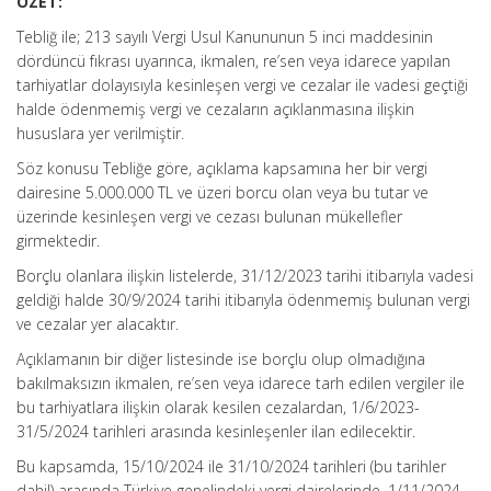
ÖZET:
Tebliğ ile; 213 sayılı Vergi Usul Kanununun 5 inci maddesinin
dördüncü fıkrası uyarınca, ikmalen, re’sen veya idarece yapılan
tarhiyatlar dolayısıyla kesinleşen vergi ve cezalar ile vadesi geçtiği
halde ödenmemiş vergi ve cezaların açıklanmasına ilişkin
hususlara yer verilmiştir.
Söz konusu Tebliğe göre, açıklama kapsamına her bir vergi
dairesine 5.000.000 TL ve üzeri borcu olan veya bu tutar ve
üzerinde kesinleşen vergi ve cezası bulunan mükellefler
girmektedir.
Borçlu olanlara ilişkin listelerde, 31/12/2023 tarihi itibarıyla vadesi
geldiği halde 30/9/2024 tarihi itibarıyla ödenmemiş bulunan vergi
ve cezalar yer alacaktır.
Açıklamanın bir diğer listesinde ise borçlu olup olmadığına
bakılmaksızın ikmalen, re’sen veya idarece tarh edilen vergiler ile
bu tarhiyatlara ilişkin olarak kesilen cezalardan, 1/6/2023-
31/5/2024 tarihleri arasında kesinleşenler ilan edilecektir.
Bu kapsamda, 15/10/2024 ile 31/10/2024 tarihleri (bu tarihler
dahil) arasında Türkiye genelindeki vergi dairelerinde, 1/11/2024