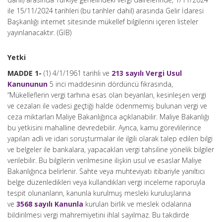
ile 15/11/2024 tarihleri (bu tarihler dahil) arasında Gelir İdaresi
Başkanlığı internet sitesinde mükellef bilgilerini içeren listeler
yayınlanacaktır. (GİB)
Yetki
MADDE 1-
(1) 4/1/1961 tarihli ve
213 sayılı Vergi Usul
Kanununun
5 inci maddesinin dördüncü fıkrasında,
“Mükelleflerin vergi tarhına esas olan beyanları, kesinleşen vergi
ve cezaları ile vadesi geçtiği halde ödenmemiş bulunan vergi ve
ceza miktarları Maliye Bakanlığınca açıklanabilir. Maliye Bakanlığı
bu yetkisini mahalline devredebilir. Ayrıca, kamu görevlilerince
yapılan adli ve idari soruşturmalar ile ilgili olarak talep edilen bilgi
ve belgeler ile bankalara, yapacakları vergi tahsiline yönelik bilgiler
verilebilir. Bu bilgilerin verilmesine ilişkin usul ve esaslar Maliye
Bakanlığınca belirlenir. Sahte veya muhteviyatı itibariyle yanıltıcı
belge düzenledikleri veya kullandıkları vergi inceleme raporuyla
tespit olunanların, kanunla kurulmuş mesleki kuruluşlarına
ve
3568 sayılı Kanunla
kurulan birlik ve meslek odalarına
bildirilmesi vergi mahremiyetini ihlal sayılmaz. Bu takdirde