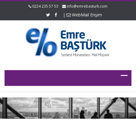
0224 235 57 53
info@emrebasturk.com
|
WebMail Erişim