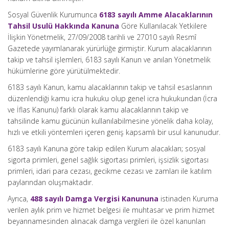
Sosyal Güvenlik Kurumunca
6183 sayılı Amme Alacaklarının
Tahsil Usulü Hakkında Kanuna
Göre Kullanılacak Yetkilere
İlişkin Yönetmelik, 27/09/2008 tarihli ve 27010 sayılı Resmî
Gazetede yayımlanarak yürürlüğe girmiştir. Kurum alacaklarının
takip ve tahsil işlemleri, 6183 sayılı Kanun ve anılan Yönetmelik
hükümlerine göre yürütülmektedir.
6183 sayılı Kanun, kamu alacaklarının takip ve tahsil esaslarının
düzenlendiği kamu icra hukuku olup genel icra hukukundan (İcra
ve İflas Kanunu) farklı olarak kamu alacaklarının takip ve
tahsilinde kamu gücünün kullanılabilmesine yönelik daha kolay,
hızlı ve etkili yöntemleri içeren geniş kapsamlı bir usul kanunudur.
6183 sayılı Kanuna göre takip edilen Kurum alacakları; sosyal
sigorta primleri, genel sağlık sigortası primleri, işsizlik sigortası
primleri, idari para cezası, gecikme cezası ve zamları ile katılım
paylarından oluşmaktadır.
Ayrıca,
488 sayılı Damga Vergisi Kanununa
istinaden Kuruma
verilen aylık prim ve hizmet belgesi ile muhtasar ve prim hizmet
beyannamesinden alınacak damga vergileri ile özel kanunları