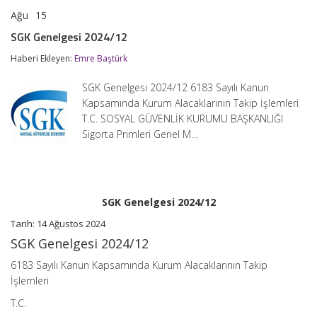
Ağu
15
SGK
yorumlar kapalı
Genelgesi
SGK Genelgesi 2024/12
2024/12
için
Haberi Ekleyen:
Emre Baştürk
SGK Genelgesi 2024/12 6183 Sayılı Kanun
Kapsamında Kurum Alacaklarının Takip İşlemleri
T.C. SOSYAL GÜVENLİK KURUMU BAŞKANLIĞI
Sigorta Primleri Genel M…
SGK Genelgesi 2024/12
Tarih: 14 Ağustos 2024
SGK Genelgesi 2024/12
6183 Sayılı Kanun Kapsamında Kurum Alacaklarının Takip
İşlemleri
T.C.