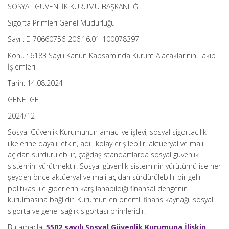
SOSYAL GÜVENLİK KURUMU BAŞKANLIĞI
Sigorta Primleri Genel Müdürlüğü
Sayı : E-70660756-206.16.01-100078397
Konu : 6183 Sayılı Kanun Kapsamında Kurum Alacaklarının Takip
İşlemleri
Tarih: 14.08.2024
GENELGE
2024/12
Sosyal Güvenlik Kurumunun amacı ve işlevi; sosyal sigortacılık
ilkelerine dayalı, etkin, adil, kolay erişilebilir, aktüeryal ve mali
açıdan sürdürülebilir, çağdaş standartlarda sosyal güvenlik
sistemini yürütmektir. Sosyal güvenlik sisteminin yürütümü ise her
şeyden önce aktüeryal ve mali açıdan sürdürülebilir bir gelir
politikası ile giderlerin karşılanabildiği finansal dengenin
kurulmasına bağlıdır. Kurumun en önemli finans kaynağı, sosyal
sigorta ve genel sağlık sigortası primleridir.
Bu amaçla,
5502 sayılı Sosyal Güvenlik Kurumuna İlişkin