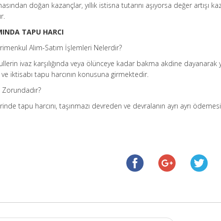
lmasından doğan kazançlar, yıllık istisna tutarını aşıyorsa değer artışı ka
r.
MINDA TAPU HARCI
menkul Alım-Satım İşlemleri Nelerdir?
lerin ivaz karşılığında veya ölünceye kadar bakma akdine dayanarak 
ve iktisabı tapu harcının konusuna girmektedir.
 Zorundadır?
rinde tapu harcını, taşınmazı devreden ve devralanın ayrı ayrı ödemes