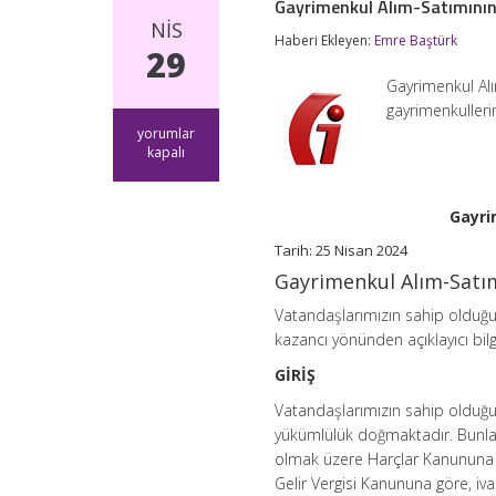
Gayrimenkul Alım-Satımının
NIS
Haberi Ekleyen:
Emre Baştürk
29
Gayrimenkul Alı
gayrimenkulleri
Gayrimenkul
yorumlar
Alım-
kapalı
Satımının
Vergilendirilmesi
Broşürü
Gayri
için
Tarih: 25 Nisan 2024
Gayrimenkul Alım-Satım
Vatandaşlarımızın sahip olduğu 
kazancı yönünden açıklayıcı bil
GİRİŞ
Vatandaşlarımızın sahip olduğu 
yükümlülük doğmaktadır. Bunlar
olmak üzere Harçlar Kanununa g
Gelir Vergisi Kanununa göre, iva