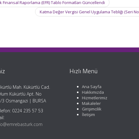
k Finansal Raporlama (EFR) Tablo Formatları Güncellendi
Katma Değer Vergisi Genel Uygulama Tebliği (Seri No
iz
Hızlı Menü
Ana Sayfa
kürtlü Mah. Kükürtlü Cad.
Hakkımızda
lum Kükürtlü Apt. No
Hizmetlerimiz
/3 Osmangazi | BURSA
Makaleler
Girişimcilik
lefon: 0224 235 57 53
İletişim
il:
fo@emrebasturk.com