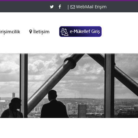
|
WebMail Erişim
rişimcilik
İletişim