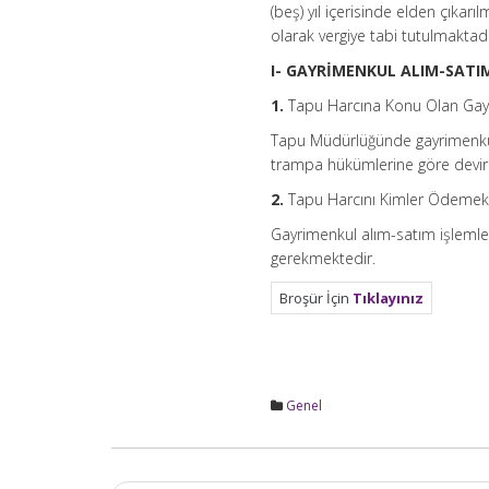
(beş) yıl içerisinde elden çıkarı
olarak vergiye tabi tutulmaktadı
I- GAYRİMENKUL ALIM-SATI
1.
Tapu Harcına Konu Olan Gayri
Tapu Müdürlüğünde gayrimenkul
trampa hükümlerine göre devir 
2.
Tapu Harcını Kimler Ödemek
Gayrimenkul alım-satım işlemle
gerekmektedir.
Broşür İçin
Tıklayınız
Genel