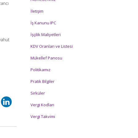
zancı
İletişim
İş Kanunu IPC
İşçilik Maliyetleri
yahut
KDV Oranları ve Listesi
Mükellef Panosu
i
Politikamız
Pratik Bilgiler
Sirküler
Vergi Kodları
Vergi Takvimi