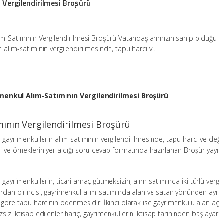
 Vergilendirilmesi Broşürü
m-Satımının Vergilendirilmesi Broşürü Vatandaşlarımızın sahip olduğu
n alım-satımının vergilendirilmesinde, tapu harcı v…
menkul Alım-Satımının Vergilendirilmesi Broşürü
ının Vergilendirilmesi Broşürü
gayrimenkullerin alım-satımının vergilendirilmesinde, tapu harcı ve değ
gi ve örneklerin yer aldığı soru-cevap formatında hazırlanan Broşür yayı
gayrimenkullerin, ticari amaç gütmeksizin, alım satımında iki türlü verg
dan birincisi, gayrimenkul alım-satımında alan ve satan yönünden ayrı
öre tapu harcının ödenmesidir. İkinci olarak ise gayrimenkulü alan aç
zsız iktisap edilenler hariç, gayrimenkullerin iktisap tarihinden başlaya