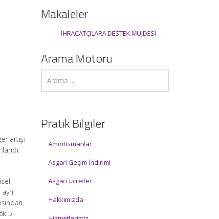
Makaleler
İHRACATÇILARA DESTEK MÜJDESİ…
Arama Motoru
Pratik Bilgiler
er artışı
Amortismanlar
nlandı.
Asgari Geçim İndirimi
isel
Asgari Ücretler
 ayrı
Hakkımızda
ısından,
rak 5
Hizmetlerimiz