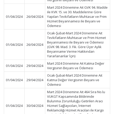
Vergisinin Beyanı ve Ödemesi
Mart 2024 Dönemine Ait GVK 94. Madde
ile KVK 15. ve 30. Maddelerine Göre
01/04/2024
26/04/2024
Yapılan Tevkifatların Muhtasar ve Prim
Hizmet Beyannamesi ile Beyanı ve
Ödemesi
Ocak-Şubat-Mart 2024 Dönemine Ait
Tevkifatların Muhtasar ve Prim Hizmet
Beyannamesi ile Beyanı ve Ödemesi
01/04/2024
26/04/2024
(GVK 98. Mad. 3. Fık. Göre Üçer Aylık
Beyanname Verme Hakkından
Yararlananlar İçin)
Mart 2024 Dönemine Ait Katma Değer
01/04/2024
29/04/2024
Vergisinin Beyanı ve Ödemesi
Ocak-Şubat-Mart 2024 Dönemine Ait
01/04/2024
29/04/2024
Katma Değer Vergisinin Beyanı ve
Ödemesi
Mart 2024 Dönemine Ait 464 Sıra No.lu
VUKGT Kapsamında Bildirimde
Bulunma Zorunluluğu Getirilen Aracı
01/04/2024
30/04/2024
Hizmet Sağlayıcıları, İnternet
Reklamcılığı Hizmet Aracıları ile Kargo