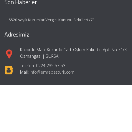
Son Haberler
5520 sayılı Kurumlar Vergisi Kanunu Sirküleri /73
Adresimiz
Kükürtlü Mah. Kükürtlü Cad. Oylum Kükürtlü Apt. No 71/3
Osmangazi | BURSA
Telefon: 0224 235 57 53
Mail:
info@emrebasturk.com
Hızlı Menü
Ana Sayfa
Hakkımızda
Hizmetlerimiz
Makaleler
Girişimcilik
İletişim