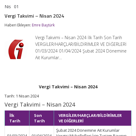
Nis
01
Vergi
yorumlar kapalı
Takvimi
Vergi Takvimi – Nisan 2024
–
Nisan
Haberi Ekleyen:
Emre Baştürk
2024
için
Vergi Takvimi – Nisan 2024 İlk Tarih Son Tarih
VERGİLER/HARÇLAR/BİLDİRİMLER VE DİĞERLERİ
01/03/2024 01/04/2024 Şubat 2024 Dönemine
Ait Kurumlar…
Vergi Takvimi – Nisan 2024
Tarih: 1 Nisan 2024
Vergi Takvimi – Nisan 2024
İlk
Son
VERGİLER/HARÇLAR/BİLDİRİMLER
Tarih
Tarih
VE DİĞERLERİ
Şubat 2024 Dönemine Ait Kurumlar
01/03/2024
01/04/2024
Vergisi Mükellefleri İçin Turizm Payının