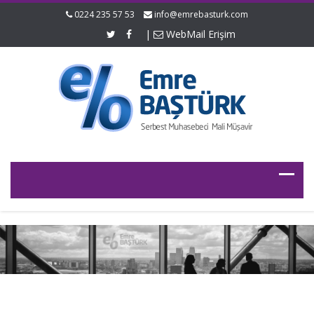
0224 235 57 53
info@emrebasturk.com
|
WebMail Erişim