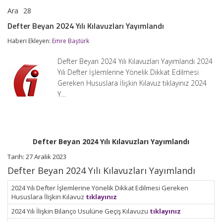
Ara
28
Defter
yorumlar kapalı
Beyan
Defter Beyan 2024 Yılı Kılavuzları Yayımlandı
2024
Yılı
Haberi Ekleyen:
Emre Baştürk
Kılavuzları
Yayımlandı
Defter Beyan 2024 Yılı Kılavuzları Yayımlandı 2024
için
Yılı Defter İşlemlerine Yönelik Dikkat Edilmesi
Gereken Hususlara İlişkin Kılavuz tıklayınız 2024
Y…
Defter Beyan 2024 Yılı Kılavuzları Yayımlandı
Tarih: 27 Aralık 2023
Defter Beyan 2024 Yılı Kılavuzları Yayımlandı
2024 Yılı Defter İşlemlerine Yönelik Dikkat Edilmesi Gereken
Hususlara İlişkin Kılavuz
tıklayınız
2024 Yılı İlişkin Bilanço Usulüne Geçiş Kılavuzu
tıklayınız