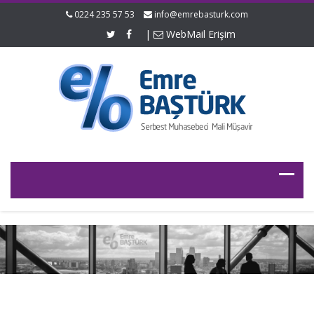
0224 235 57 53
info@emrebasturk.com
|
WebMail Erişim