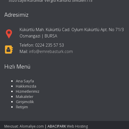
5520 sayılı Kurumlar Vergisi Kanunu Sirküleri /73
Adresimiz
Kükürtlü Mah. Kükürtlü Cad. Oylum Kükürtlü Apt. No 71/3
Osmangazi | BURSA
Telefon: 0224 235 57 53
Mail:
info@emrebasturk.com
Hızlı Menü
Ana Sayfa
Hakkımızda
Hizmetlerimiz
Makaleler
Girişimcilik
İletişim
Mevzuat: Alomaliye.com
|
ABACIPARK
Web Hosting