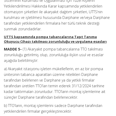
Sisteminin Kurulması ve Uygulanması İçin Tüzel Kişilerin
Yetkilendirilmesi Hakkında Karar kapsamında yetkilendirilen
otomasyon şirketleri ile akaryakıt dağıtım şirketleri, UTTS’nin
kurulması ve işletilmesi hususunda Darphane ve/veya Darphane
tarafından yetkilendirilen firmalara her türlü teknik desteği
sunmak zorundadırlar.
UTTS kapsamında pompa tabancalarına Taşıt Tanıma
Okuyucu Cihazı takılması zorunluluğu ve uygulama esasları
MADDE 5-
(1) Akaryakıt pompa tabancalarına TTO takılması
zorunluluğu getirilmiş olup, zorunluluğa ilişkin usul ve esaslar
aşağıda belirtilmiştir:
a) Akaryakıt istasyonu işleten mükelleflerin, en az bir pompa
ünitesinin tabanca aparatları üzerine nitelikleri Darphane
tarafından belirlenen ve Darphane ya da yetkili firmalar
tarafından üretilen TTO’ları temin ederek 31/12/2024 tarihine
kadar taktırmaları zorunludur. TTO’ların montaj işlemlerine ait
süreçler Darphane tarafından belirlenecektir.
b) TTO’ların, montaj işlemlerini sadece Darphane tarafından
yetkilendirilen firmalar gerçekleştirecektir.