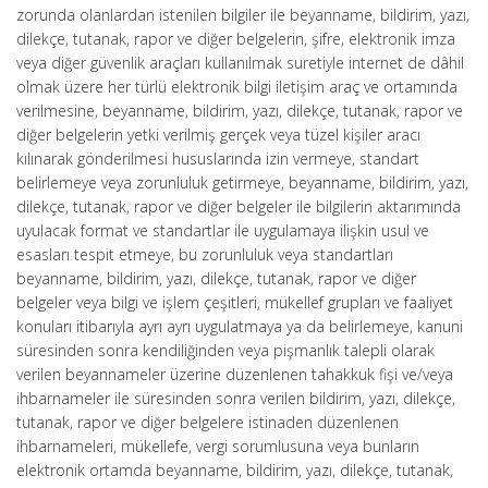
zorunda olanlardan istenilen bilgiler ile beyanname, bildirim, yazı,
dilekçe, tutanak, rapor ve diğer belgelerin, şifre, elektronik imza
veya diğer güvenlik araçları kullanılmak suretiyle internet de dâhil
olmak üzere her türlü elektronik bilgi iletişim araç ve ortamında
verilmesine, beyanname, bildirim, yazı, dilekçe, tutanak, rapor ve
diğer belgelerin yetki verilmiş gerçek veya tüzel kişiler aracı
kılınarak gönderilmesi hususlarında izin vermeye, standart
belirlemeye veya zorunluluk getirmeye, beyanname, bildirim, yazı,
dilekçe, tutanak, rapor ve diğer belgeler ile bilgilerin aktarımında
uyulacak format ve standartlar ile uygulamaya ilişkin usul ve
esasları tespit etmeye, bu zorunluluk veya standartları
beyanname, bildirim, yazı, dilekçe, tutanak, rapor ve diğer
belgeler veya bilgi ve işlem çeşitleri, mükellef grupları ve faaliyet
konuları itibarıyla ayrı ayrı uygulatmaya ya da belirlemeye, kanuni
süresinden sonra kendiliğinden veya pişmanlık talepli olarak
verilen beyannameler üzerine düzenlenen tahakkuk fişi ve/veya
ihbarnameler ile süresinden sonra verilen bildirim, yazı, dilekçe,
tutanak, rapor ve diğer belgelere istinaden düzenlenen
ihbarnameleri, mükellefe, vergi sorumlusuna veya bunların
elektronik ortamda beyanname, bildirim, yazı, dilekçe, tutanak,