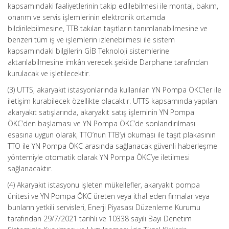
kapsamındaki faaliyetlerinin takip edilebilmesi ile montaj, bakım,
onarım ve servis işlemlerinin elektronik ortamda
bildirilebilmesine, TTB takılan taşıtların tanımlanabilmesine ve
benzeri tüm iş ve işlemlerin izlenebilmesi ile sistem
kapsamındaki bilgilerin GİB Teknoloji sistemlerine
aktarılabilmesine imkân verecek şekilde Darphane tarafından
kurulacak ve işletilecektir.
(3) UTTS, akaryakıt istasyonlarında kullanılan YN Pompa ÖKC’ler ile
iletişim kurabilecek özellikte olacaktır. UTTS kapsamında yapılan
akaryakıt satışlarında, akaryakıt satış işleminin YN Pompa
ÖKC’den başlaması ve YN Pompa ÖKC’de sonlandırılması
esasına uygun olarak, TTO’nun TTB’yi okuması ile taşıt plakasının
TTO ile YN Pompa ÖKC arasında sağlanacak güvenli haberleşme
yöntemiyle otomatik olarak YN Pompa ÖKC’ye iletilmesi
sağlanacaktır.
(4) Akaryakıt istasyonu işleten mükellefler, akaryakıt pompa
ünitesi ve YN Pompa ÖKC üreten veya ithal eden firmalar veya
bunların yetkili servisleri, Enerji Piyasası Düzenleme Kurumu
tarafından 29/7/2021 tarihli ve 10338 sayılı Bayi Denetim