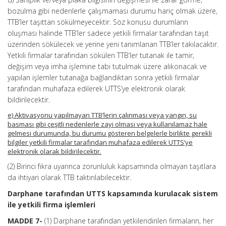
bozulma gibi nedenlerle çalışmaması durumu hariç olmak üzere,
TTB’ler taşıttan sökülmeyecektir. Söz konusu durumların
oluşması halinde TTB’ler sadece yetkili firmalar tarafından taşıt
üzerinden sökülecek ve yerine yeni tanımlanan TTB’ler takılacaktır.
Yetkili firmalar tarafından sökülen TTB’ler tutanak ile tamir,
değişim veya imha işlemine tabi tutulmak üzere alıkonacak ve
yapılan işlemler tutanağa bağlandıktan sonra yetkili firmalar
tarafından muhafaza edilerek UTTS’ye elektronik olarak
bildirilecektir.
e) Aktivasyonu yapılmayan TTB’lerin çalınması veya yangın, su
basması gibi çeşitli nedenlerle zayi olması veya kullanılamaz hale
gelmesi durumunda, bu durumu gösteren belgelerle birlikte gerekli
bilgiler yetkili firmalar tarafından muhafaza edilerek UTTS’ye
elektronik olarak bildirilecektir.
(2) Birinci fıkra uyarınca zorunluluk kapsamında olmayan taşıtlara
da ihtiyari olarak TTB taktırılabilecektir.
Darphane tarafından UTTS kapsamında kurulacak sistem
ile yetkili firma işlemleri
MADDE 7-
(1) Darphane tarafından yetkilendirilen firmaların, her