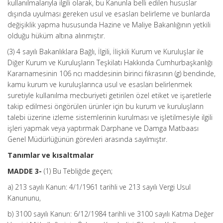
kullanılmalarıyla ilgili olarak, bu Kanunla belli edilen hususlar
dışında uyulması gereken usul ve esasları belirleme ve bunlarda
değişiklik yapma hususunda Hazine ve Maliye Bakanlığının yetkili
olduğu hüküm altına alınmıştır.
(3) 4 sayılı Bakanlıklara Bağlı, İlgili, İlişkili Kurum ve Kuruluşlar ile
Diğer Kurum ve Kuruluşların Teşkilatı Hakkında Cumhurbaşkanlığı
Kararnamesinin 106 ncı maddesinin birinci fıkrasının (g) bendinde,
kamu kurum ve kuruluşlarınca usul ve esasları belirlenmek
suretiyle kullanılma mecburiyeti getirilen özel etiket ve işaretlerle
takip edilmesi öngörülen ürünler için bu kurum ve kuruluşların
talebi üzerine izleme sistemlerinin kurulması ve işletilmesiyle ilgili
işleri yapmak veya yaptırmak Darphane ve Damga Matbaası
Genel Müdürlüğünün görevleri arasında sayılmıştır.
Tanımlar ve kısaltmalar
MADDE 3-
(1) Bu Tebliğde geçen;
a) 213 sayılı Kanun: 4/1/1961 tarihli ve 213 sayılı Vergi Usul
Kanununu,
b) 3100 sayılı Kanun: 6/12/1984 tarihli ve 3100 sayılı Katma Değer