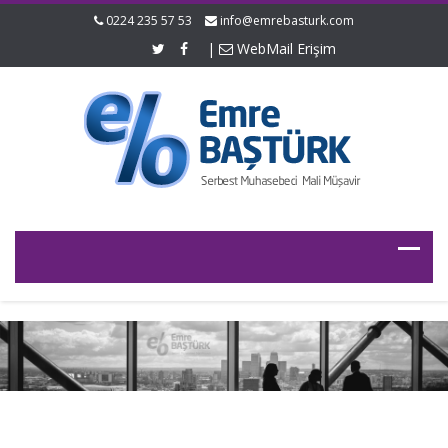
0224 235 57 53
info@emrebasturk.com
|
WebMail Erişim