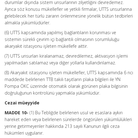
durumlar dışında sistem unsurlarının zilyetliğini devredemez.
Ayrıca söz konusu mükellefler ve yetkili firmalar, UTTS unsurlarına
gelebilecek her türlü zararın önlenmesine yönelik bütün tedbirleri
almakla yükümlüdürler.
(6) UTTS kapsamında yapılmış bağlantıların korunması ve
sistemin sürekli çevrim içi bağlantılı olmasının sorumluluğu
akaryakıt istasyonu işleten mükellefe aittir.
(7) UTTS unsurları kiralanamaz, devredilemez, aktivasyon işlemi
yapılmadan satılamaz veya diğer yollarla kullandırılamaz.
(8) Akaryakıt istasyonu işleten mükellefler, UTTS kapsamında 6 ncı
maddede belirlenen TTB takılı taşıtların plaka bilgileri ile YN
Pompa ÖKC üzerinde otomatik olarak görünen plaka bilgisinin
doğruluğunun kontrolünü yapmakla yükümlüdür.
Cezai müeyyide
MADDE 10-
(1) Bu Tebliğde belirlenen usul ve esaslara aykırı
hareket eden veya belirlenen sürelerde öngörülen yükümlülükleri
yerine getirmeyenler hakkında 213 sayılı Kanunun ilgili ceza
hükümleri uygulanır.