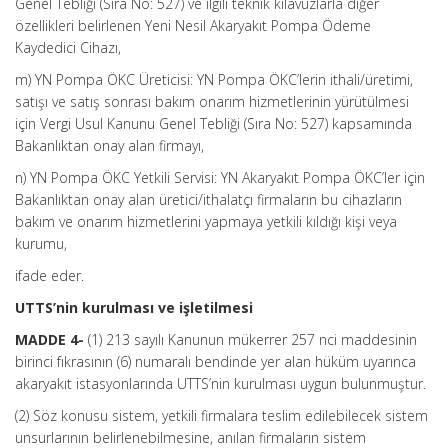
Genel Tebliği (Sıra No: 527) ve ilgili teknik kılavuzlarla diğer
özellikleri belirlenen Yeni Nesil Akaryakıt Pompa Ödeme
Kaydedici Cihazı,
m) YN Pompa ÖKC Üreticisi: YN Pompa ÖKC’lerin ithali/üretimi,
satışı ve satış sonrası bakım onarım hizmetlerinin yürütülmesi
için Vergi Usul Kanunu Genel Tebliği (Sıra No: 527) kapsamında
Bakanlıktan onay alan firmayı,
n) YN Pompa ÖKC Yetkili Servisi: YN Akaryakıt Pompa ÖKC’ler için
Bakanlıktan onay alan üretici/ithalatçı firmaların bu cihazların
bakım ve onarım hizmetlerini yapmaya yetkili kıldığı kişi veya
kurumu,
ifade eder.
UTTS’nin kurulması ve işletilmesi
MADDE 4-
(1) 213 sayılı Kanunun mükerrer 257 nci maddesinin
birinci fıkrasının (6) numaralı bendinde yer alan hüküm uyarınca
akaryakıt istasyonlarında UTTS’nin kurulması uygun bulunmuştur.
(2) Söz konusu sistem, yetkili firmalara teslim edilebilecek sistem
unsurlarının belirlenebilmesine, anılan firmaların sistem