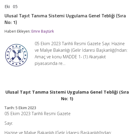
Eki
05
Ulusal
yorumlar kapalı
Taşıt
Ulusal Taşıt Tanıma Sistemi Uygulama Genel Tebliği (Sıra
Tanıma
No: 1)
Sistemi
Uygulama
Haberi Ekleyen:
Emre Baştürk
Genel
Tebliği
(Sıra
05 Ekim 2023 Tarihli Resmi Gazete Sayı: Hazine
No:
ve Maliye Bakanlığı (Gelir İdaresi Başkanlığı)’ndan:
1)
Amaç ve konu MADDE 1- (1) Akaryakıt
için
piyasasında re…
Ulusal Taşıt Tanıma Sistemi Uygulama Genel Tebliği (Sıra
No: 1)
Tarih: 5 Ekim 2023
05 Ekim 2023 Tarihli Resmi Gazete
Sayı:
Hazine ve Maliye Bakanlığı (Gelir İdaresi Başkanlığı)’ndan: