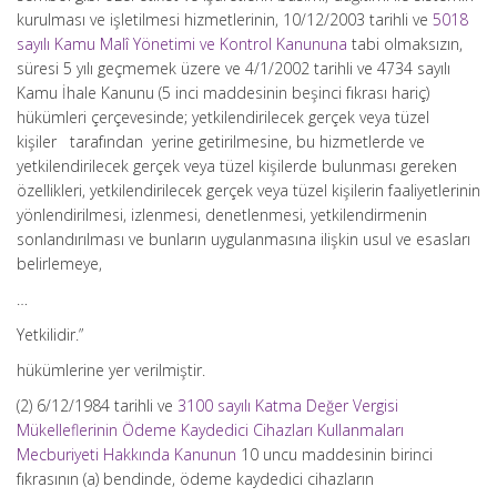
kurulması ve işletilmesi hizmetlerinin, 10/12/2003 tarihli ve
5018
sayılı Kamu Malî Yönetimi ve Kontrol Kanununa
tabi olmaksızın,
süresi 5 yılı geçmemek üzere ve 4/1/2002 tarihli ve 4734 sayılı
Kamu İhale Kanunu (5 inci maddesinin beşinci fıkrası hariç)
hükümleri çerçevesinde; yetkilendirilecek gerçek veya tüzel
kişiler tarafından yerine getirilmesine, bu hizmetlerde ve
yetkilendirilecek gerçek veya tüzel kişilerde bulunması gereken
özellikleri, yetkilendirilecek gerçek veya tüzel kişilerin faaliyetlerinin
yönlendirilmesi, izlenmesi, denetlenmesi, yetkilendirmenin
sonlandırılması ve bunların uygulanmasına ilişkin usul ve esasları
belirlemeye,
…
Yetkilidir.”
hükümlerine yer verilmiştir.
(2) 6/12/1984 tarihli ve
3100 sayılı Katma Değer Vergisi
Mükelleflerinin Ödeme Kaydedici Cihazları Kullanmaları
Mecburiyeti Hakkında Kanunun
10 uncu maddesinin birinci
fıkrasının (a) bendinde, ödeme kaydedici cihazların