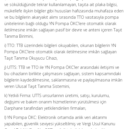
ve söküldüğünde tekrar kullanılamayan, taşıta ait plaka bilgisi,
mükellefe ilişkin bilgiler gibi hususları hafızasında muhafaza eden
ve bu bilgilerin akaryakıt alımı sırasında TTO vasıtasıyla pompa
ünitelerinin bağlı olduğu YN Pompa ÖKC’lere otomatik olarak
iletilmesine imkân sağlayan pasif bir devre ve anteni içeren Taşıt
Tanıma Birimini,
i) TTO: TTB üzerindeki bilgileri okuyabilen, okunan bilgilerin YN
Pompa ÖKC’lere otomatik olarak iletilmesine imkân sağlayan
Taşıt Tanıma Okuyucu Cihazı,
j) UTTS: TTB ve TTO ile YN Pompa ÖKC’ler arasındaki iletişimi ve
bu cihazların birlikte çalışmasını sağlayan, sistem kapsamındaki
bilgilerin kaydedilmesine, saklanmasına ve paylaşılmasına imkân
veren Ulusal Taşıt Tanıma Sistemini,
k) Yetkili Firma: UTTS unsurlarının üretimi, satışı, kurulumu,
değişimi ve bakım onarım hizmetlerinin yürütülmesi için
Darphane tarafından yetkilendirilen firmaları,
l) YN Pompa ÖKC: Elektronik ortamda anlık veri aktarımı
yapabilen, güvenlik seviyesi yükseltilmiş ve Vergi Usul Kanunu