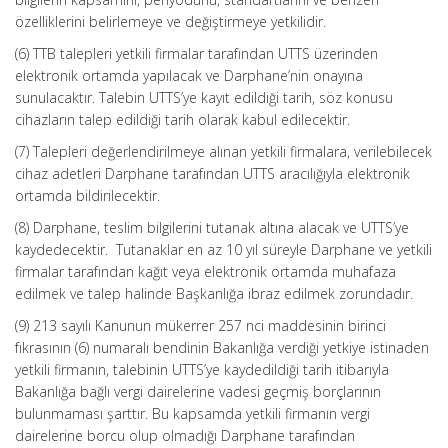
özelliklerini belirlemeye ve değiştirmeye yetkilidir.
(6) TTB talepleri yetkili firmalar tarafından UTTS üzerinden
elektronik ortamda yapılacak ve Darphane’nin onayına
sunulacaktır. Talebin UTTS’ye kayıt edildiği tarih, söz konusu
cihazların talep edildiği tarih olarak kabul edilecektir.
(7) Talepleri değerlendirilmeye alınan yetkili firmalara, verilebilecek
cihaz adetleri Darphane tarafından UTTS aracılığıyla elektronik
ortamda bildirilecektir.
(8) Darphane, teslim bilgilerini tutanak altına alacak ve UTTS’ye
kaydedecektir. Tutanaklar en az 10 yıl süreyle Darphane ve yetkili
firmalar tarafından kağıt veya elektronik ortamda muhafaza
edilmek ve talep halinde Başkanlığa ibraz edilmek zorundadır.
(9) 213 sayılı Kanunun mükerrer 257 nci maddesinin birinci
fıkrasının (6) numaralı bendinin Bakanlığa verdiği yetkiye istinaden
yetkili firmanın, talebinin UTTS’ye kaydedildiği tarih itibarıyla
Bakanlığa bağlı vergi dairelerine vadesi geçmiş borçlarının
bulunmaması şarttır. Bu kapsamda yetkili firmanın vergi
dairelerine borcu olup olmadığı Darphane tarafından