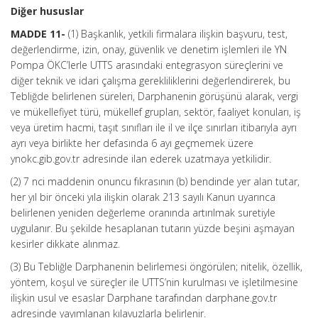
Diğer hususlar
MADDE 11-
(1) Başkanlık, yetkili firmalara ilişkin başvuru, test,
değerlendirme, izin, onay, güvenlik ve denetim işlemleri ile YN
Pompa ÖKC’lerle UTTS arasındaki entegrasyon süreçlerini ve
diğer teknik ve idari çalışma gerekliliklerini değerlendirerek, bu
Tebliğde belirlenen süreleri, Darphanenin görüşünü alarak, vergi
ve mükellefiyet türü, mükellef grupları, sektör, faaliyet konuları, iş
veya üretim hacmi, taşıt sınıfları ile il ve ilçe sınırları itibarıyla ayrı
ayrı veya birlikte her defasında 6 ayı geçmemek üzere
ynokc.gib.gov.tr adresinde ilan ederek uzatmaya yetkilidir.
(2) 7 nci maddenin onuncu fıkrasının (b) bendinde yer alan tutar,
her yıl bir önceki yıla ilişkin olarak 213 sayılı Kanun uyarınca
belirlenen yeniden değerleme oranında artırılmak suretiyle
uygulanır. Bu şekilde hesaplanan tutarın yüzde beşini aşmayan
kesirler dikkate alınmaz.
(3) Bu Tebliğle Darphanenin belirlemesi öngörülen; nitelik, özellik,
yöntem, koşul ve süreçler ile UTTS’nin kurulması ve işletilmesine
ilişkin usul ve esaslar Darphane tarafından darphane.gov.tr
adresinde yayımlanan kılavuzlarla belirlenir.