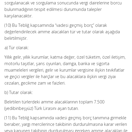
sorgulanacak ve sorgulama sonucunda vergi dairelerine borcu
bulunmadığının tespit edilmesi durumunda talepler
karşılanacaktır.
(10) Bu Tebliğ kapsamında “vadesi geçmiş borç” olarak
değerlendirilecek amme alacakları tür ve tutar olarak aşağıda
belirtilmiştir.
a) Tür olarak:
Yıllık gelir, yıllık kurumlar, katma değer, özel tüketim, özel iletişim,
motorlu taşıtlar, şans oyunları, damga, banka ve sigorta
muameleleri vergileri, gelir ve kurumlar vergisine ilişkin tevkifatlar
ve geçici vergiler ile harçlar ve bu alacaklara ilişkin vergi ziyaı
cezaları, gecikme zam ve faizleri.
b) Tutar olarak:
Belirtilen türlerdeki amme alacaklarının toplam 7.500
(yedibinbeşyüz) Türk Lirasını aşan tutarı.
(11) Bu Tebliğ kapsamında vadesi geçmiş borç tanımına girmekle
beraber, yargı mercilerince takibinin durdurulmasına karar verilen
veya kanunen takibinin durdurulması gereken amme alacakları ile