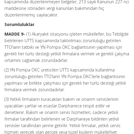
kapsamında düzenlenmeyen belgeler, 213 sayılı Kanunun 227 nci
maddesine istinaden vergi kanunları bakımından hiç
düzenlenmemiş sayılacaktır.
Sorumluluklar
MADDE 9-
(1) Akaryakıt istasyonu işleten mükellefler, bu Tebliğde
belirlenen UTTS kapsamında taktırılması zorunluluğu getirilen
TTO’ların tatbiki ve YN Pompa ÖKC bağlantısının yapılması için
gerekli her türlü desteği yetkili firmalara vermek ve gerekli çalışma
ortamını sağlamak zorundadırlar.
(2) YN Pompa ÖKC üreticileri UTTS kapsamında kullanılma
zorunluluğu getirilen TTO’ların YN Pompa ÖKC’lerle bağlantısının
yapılması ve birlikte çalışması için gerekli her türlü desteği yetkili
firmalara vermek zorundadırlar.
(3) Yetkili firmaların kuracakları bakım ve onarım servislerinin
uyacakları şartlar ve esaslar Darphanece tespit edilir ve
denetlenir. Bakım ve onarım servis hizmetleri, sadece yetkili
firmalar tarafından belirlenen ve Darphaneye bildirilen yetkili
servisler tarafından yerine getirilir. Yetkili firmalar, yetkili servis
hizmeti verecek olan gerçek veya tüzel kişilerin mükellefiyet