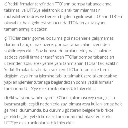
c) Yetkili firmalar tarafından TTO’ların pompa tabancalarına
takılması ve UTTS’ye elektronik olarak tanımlanmasını
müteakiben (adres ve benzeri bilgilerin girilmesi) TTO’ların TTB’leri
okuyabilir hale gelmesi sonucunda TTO’ların aktivasyonu
tamamlanmış olacaktır.
ç) TTO’lar zarar görme, bozulma gibi nedenlerle çalışmaması
durumu hariç olmak üzere, pompa tabancaları üzerinden
sökülmeyecektir. Söz konusu durumların oluşması halinde
sadece yetkili firmalar tarafından TTO’lar pompa tabancaları
üzerinden sökülerek yerine yeni tanımlanan TTO’lar takılacaktır.
Yetkili firmalar tarafından sökülen TTO’lar tutanak ile tamir,
değişim veya imha işlemine tabi tutulmak üzere alıkonacak ve
yapılan işlemler tutanağa bağlandıktan sonra yetkili firmalar
tarafından UTTS’ye elektronik olarak bildirilecektir.
d) Aktivasyonu yapılmayan TTO’ların çalınması veya yangın, su
basması gibi çeşitli nedenlerle zayi olması veya kullanılamaz hale
gelmesi durumunda, bu durumu gösteren belgelerle birlikte
gerekli bilgiler yetkili firmalar tarafından muhafaza edilerek
UTTS’ye elektronik olarak bildirilecektir.