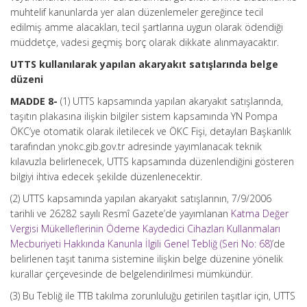
muhtelif kanunlarda yer alan düzenlemeler gereğince tecil
edilmiş amme alacakları, tecil şartlarına uygun olarak ödendiği
müddetçe, vadesi geçmiş borç olarak dikkate alınmayacaktır.
UTTS kullanılarak yapılan akaryakıt satışlarında belge
düzeni
MADDE 8-
(1) UTTS kapsamında yapılan akaryakıt satışlarında,
taşıtın plakasına ilişkin bilgiler sistem kapsamında YN Pompa
ÖKC’ye otomatik olarak iletilecek ve ÖKC Fişi, detayları Başkanlık
tarafından ynokc.gib.gov.tr adresinde yayımlanacak teknik
kılavuzla belirlenecek, UTTS kapsamında düzenlendiğini gösteren
bilgiyi ihtiva edecek şekilde düzenlenecektir.
(2) UTTS kapsamında yapılan akaryakıt satışlarının, 7/9/2006
tarihli ve 26282 sayılı Resmî Gazete’de yayımlanan
Katma Değer
Vergisi Mükelleflerinin Ödeme Kaydedici Cihazları Kullanmaları
Mecburiyeti Hakkında Kanunla İlgili Genel Tebliğ (Seri No: 68)
’de
belirlenen taşıt tanıma sistemine ilişkin belge düzenine yönelik
kurallar çerçevesinde de belgelendirilmesi mümkündür.
(3) Bu Tebliğ ile TTB takılma zorunluluğu getirilen taşıtlar için, UTTS