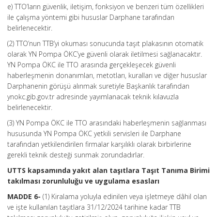
e) TTO’ların güvenlik, iletişim, fonksiyon ve benzeri tüm özellikleri
ile çalışma yöntemi gibi hususlar Darphane tarafından
belirlenecektir.
(2) TTO’nun TTB’yi okuması sonucunda taşıt plakasının otomatik
olarak YN Pompa ÖKC’ye güvenli olarak iletilmesi sağlanacaktır.
YN Pompa ÖKC ile TTO arasında gerçekleşecek güvenli
haberleşmenin donanımları, metotları, kuralları ve diğer hususlar
Darphanenin görüşü alınmak suretiyle Başkanlık tarafından
ynokc.gib.gov.tr adresinde yayımlanacak teknik kılavuzla
belirlenecektir.
(3) YN Pompa ÖKC ile TTO arasındaki haberleşmenin sağlanması
hususunda YN Pompa ÖKC yetkili servisleri ile Darphane
tarafından yetkilendirilen firmalar karşılıklı olarak birbirlerine
gerekli teknik desteği sunmak zorundadırlar.
UTTS kapsamında yakıt alan taşıtlara Taşıt Tanıma Birimi
takılması zorunluluğu ve uygulama esasları
MADDE 6-
(1) Kiralama yoluyla edinilen veya işletmeye dâhil olan
ve işte kullanılan taşıtlara 31/12/2024 tarihine kadar TTB