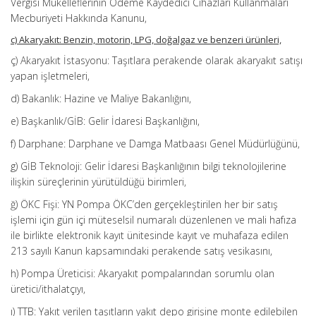
Vergisi Mükelleflerinin Ödeme Kaydedici Cihazları Kullanmaları
Mecburiyeti Hakkında Kanunu,
c) Akaryakıt: Benzin, motorin, LPG, doğalgaz ve benzeri ürünleri,
ç) Akaryakıt İstasyonu: Taşıtlara perakende olarak akaryakıt satışı
yapan işletmeleri,
d) Bakanlık: Hazine ve Maliye Bakanlığını,
e) Başkanlık/GİB: Gelir İdaresi Başkanlığını,
f) Darphane: Darphane ve Damga Matbaası Genel Müdürlüğünü,
g) GİB Teknoloji: Gelir İdaresi Başkanlığının bilgi teknolojilerine
ilişkin süreçlerinin yürütüldüğü birimleri,
ğ) ÖKC Fişi: YN Pompa ÖKC’den gerçekleştirilen her bir satış
işlemi için gün içi müteselsil numaralı düzenlenen ve mali hafıza
ile birlikte elektronik kayıt ünitesinde kayıt ve muhafaza edilen
213 sayılı Kanun kapsamındaki perakende satış vesikasını,
h) Pompa Üreticisi: Akaryakıt pompalarından sorumlu olan
üretici/ithalatçıyı,
ı) TTB: Yakıt verilen taşıtların yakıt depo girişine monte edilebilen