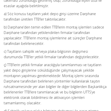
takılması zorunluluğu getirilmiş olup, zorunluluğa ilişkin usul ve
esaslar aşağıda belirtilmiştir.
a) Söz konusu taşıtların yakıt depo girişi üzerine Darphane
tarafından üretilen TTB’ler taktırılacaktır.
b) Darphane’den temin edilen TTB’lerin montaj işlemleri sadece
Darphane tarafından yetkilendirilen firmalar tarafından
yapılacaktır. TTB’lerin montaj işlemlerine ait süreçler Darphane
tarafından belirlenecektir.
c) Taşıtların sahiplik ve/veya plaka bilgisinin değişmesi
durumunda TTB’ler yetkili firmalar tarafından değiştirilecektir.
ç) TTB’lerin yetkili firmalar aracılığıyla tanımlanması ve taşıtların
yakıt depo girişlerine söküldüğünde çalışmayacak şekilde
montajının yapılması gerekmektedir. Montaj işlemi sırasında
Darphane tarafından belirlenen yöntemler kullanılarak taşıtın
ruhsatnamesinde yer alan bilgiler ile diğer bilgilerden Başkanlıkça
belirlenenler TTB’lere tanımlanacak ve bu bilgilerin UTTS’ye
elektronik olarak bildirilmesi ile aktivasyon işlemleri
tamamlanmış olacaktır.
d) Sahiplik ve/veya plaka bilgisinin değişmesi ile zarar görme,