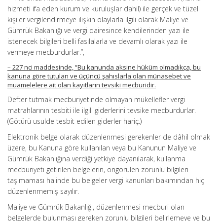
hizmeti ifa eden kurum ve kuruluşlar dahil) ile gerçek ve tüzel
kişiler vergilendirmeye ilişkin olaylarla ilgili olarak Maliye ve
Gümrük Bakanlığı ve vergi dairesince kendilerinden yazı ile
istenecek bilgileri belli fasılalarla ve devamlı olarak yazı ile
vermeye mecburdurlar.”,
– 227 nci maddesinde, “Bu kanunda aksine hüküm olmadıkça, bu
kanuna göre tutulan ve üçüncü şahıslarla olan münasebet ve
muamelelere ait olan kayıtların tevsiki mecburidir.
Defter tutmak mecburiyetinde olmayan mükellefler vergi
matrahlarının tesbiti ile ilgili giderlerini tevsike mecburdurlar.
(Götürü usulde tesbit edilen giderler hariç.)
Elektronik belge olarak düzenlenmesi gerekenler de dâhil olmak
üzere, bu Kanuna göre kullanılan veya bu Kanunun Maliye ve
Gümrük Bakanlığına verdiği yetkiye dayanılarak, kullanma
mecburiyeti getirilen belgelerin, öngörülen zorunlu bilgileri
taşımaması halinde bu belgeler vergi kanunları bakımından hiç
düzenlenmemiş sayılır.
Maliye ve Gümrük Bakanlığı, düzenlenmesi mecburi olan
belgelerde bulunması gereken zorunlu bilgileri belirlemeye ve bu