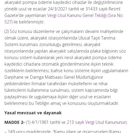
akaryakıt pompa ödeme kaydedici cihazlar ile değiştirilmesine
yönelik usul ve esaslar 24/3/2021 tarihli ve 31433 sayılı Resmî
Gazete’de yayımlanan
Vergi Usul Kanunu Genel Tebliği (Sıra No:
527)
ile belirlenmiştir.
(2) Söz konusu düzenleme ve çalışmaların devamı mahiyetinde
olmak üzere, akaryakıt istasyonlarında Ulusal Taşıt Tanıma
Sistemi kurulması zorunluluğu getirilmesi, akaryakıt
istasyonlarında yapılan akaryakıt satışlarında plaka bilgisinin söz
konusu sistem kullanılarak yeni nesil akaryakıt pompa ödeme
kaydedici cihazlara otomatik gönderilmesine ilişkin teknik
özelliklerin belirlenmesi, bahse konu sisteme ilişkin uygulamaların
Darphane ve Damga Matbaası Genel Müdürlüğünce
yetkilendirilen firmalar tarafından mükelleflerin ve nihai
tüketicilerin kullanımına sunulması, sistem kapsamında bilgi
paylaşılması ile uygulamaya ilişkin diğer usul ve esasların
belirlenmesi bu Tebliğin amaç ve konusunu oluşturmaktadır.
Yasal mevzuat ve dayanak
MADDE 2-
(1) 4/1/1961 tarihli ve
213 sayılı Vergi Usul Kanununun
;
– 149 uncu maddesinde, “Kamu idare ve müesseseleri (Kamu