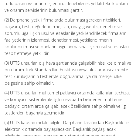
türlü bakım ve onarım işlerini üstlenebilecek yetkili teknik bakım
ve onarım servislerinin bulunması şarttır.
(2) Darphane, yetkili firmalarda bulunması gereken nitelikleri,
başvuru, test, değerlendirme, izin, onay, güvenlik, denetim ve
sorumluluğa ilişkin usul ve esaslar ile yetkilendirilecek firmaların
faaliyetlerinin izlenmesi, denetlenmesi, yetkilendirmenin
sonlandırılması ve bunların uygulanmasına ilişkin usul ve esasları
tespit etmeye yetkilidir.
(3) UTTS unsurları dış hava şartlarında çalışabilir nitelikte olmalı ve
bu durum Türk Standardları Enstitüsü veya uluslararası akredite
test kuruluşlarının testleriyle doğrulanmalı ya da menşei ülke
belgesine sahip olmalıdır.
(4) UTTS unsurları muhtemel patlayıcı ortamda kullanılan teçhizat
ve koruyucu sistemler ile ilgili mevzuatta belirlenen muhtemel
patlayıcı ortamlarda çalışabilecek özelliklere sahip olmalı ve ilgili
testlerden başarıyla geçmelidir.
(5) UTTS kapsamındaki bilgiler Darphane tarafından Başkanlık ile
elektronik ortamda paylaşılacaktır. Başkanlık paylaşılacak
bilgilerin kapsamını, periyodunu, standartlarını ve benzeri