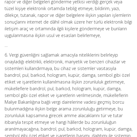
rapor ve diğer belgeleri gönderme yetkisi verdiği gerçek veya
tüzel kişiye elektronik ortamda tebliğ etmeye, bildirim, yazı,
dilekçe, tutanak, rapor ve diğer belgelere ilişkin yapılan işlemlerin
sonuçlarını internet de dâhil olmak üzere her türlü elektronik bilgi
iletişim araç ve ortamında ilgili kişilere göndermeye ve bunların
uygulanmasına ilişkin usul ve esasları belirlemeye,
…
6. Vergi güvenliğini sağlamak amacıyla niteliklerini belirleyip
onayladığı elektrikli, elektronik, manyetik ve benzeri cihazlar ve
sistemleri kullandırmaya, bu cihaz ve sistemler vasıtasıyla
bandrol, pul, barkod, hologram, kupür, damga, sembol gibi özel
etiket ve işaretlerin kullanılmasına ilişkin zorunluluk getirmeye,
mükelleflere bandrol, pul, barkod, hologram, kupür, damga,
sembol gibi özel etiket ve işaretlerin verilmesinde, mükelleflerin
Maliye Bakanlığına bağlı vergi dairelerine vadesi geçmiş borcu
bulunmadığına ilişkin belge arama zorunluluğu getirmeye, bu
zorunluluk kapsamına girecek amme alacaklarını tür ve tutar
itibarıyla tespit etmeye ve hangi hâllerde bu zorunluluğun
aranılmayacağına, bandrol, pul, barkod, hologram, kupür, damga,
sembol gibi özel etiket ve işaretlerin basımı, dağıtımı ile sistemin