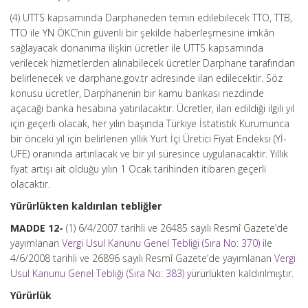
(4) UTTS kapsamında Darphaneden temin edilebilecek TTO, TTB,
TTO ile YN ÖKC’nin güvenli bir şekilde haberleşmesine imkân
sağlayacak donanıma ilişkin ücretler ile UTTS kapsamında
verilecek hizmetlerden alınabilecek ücretler Darphane tarafından
belirlenecek ve darphane.gov.tr adresinde ilan edilecektir. Söz
konusu ücretler, Darphanenin bir kamu bankası nezdinde
açacağı banka hesabına yatırılacaktır. Ücretler, ilan edildiği ilgili yıl
için geçerli olacak, her yılın başında Türkiye İstatistik Kurumunca
bir önceki yıl için belirlenen yıllık Yurt İçi Üretici Fiyat Endeksi (Yİ-
ÜFE) oranında artırılacak ve bir yıl süresince uygulanacaktır. Yıllık
fiyat artışı ait olduğu yılın 1 Ocak tarihinden itibaren geçerli
olacaktır.
Yürürlükten kaldırılan tebliğler
MADDE 12-
(1) 6/4/2007 tarihli ve 26485 sayılı Resmî Gazete’de
yayımlanan
Vergi Usul Kanunu Genel Tebliği (Sıra No: 370)
ile
4/6/2008 tarihli ve 26896 sayılı Resmî Gazete’de yayımlanan
Vergi
Usul Kanunu Genel Tebliği (Sıra No: 383)
yürürlükten kaldırılmıştır.
Yürürlük