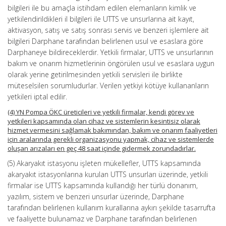
bilgileri ile bu amaçla istihdam edilen elemanların kimlik ve
yetkilendirildikleri il bilgileri ile UTTS ve unsurlarına ait kayıt,
aktivasyon, satış ve satış sonrası servis ve benzeri işlemlere ait
bilgileri Darphane tarafından belirlenen usul ve esaslara göre
Darphaneye bildireceklerdir. Yetkili firmalar, UTTS ve unsurlarının
bakım ve onarım hizmetlerinin öngörülen usul ve esaslara uygun
olarak yerine getirilmesinden yetkili servisleri ile birlikte
müteselsilen sorumludurlar. Verilen yetkiyi kötüye kullananların
yetkileri iptal edilir.
(4) YN Pompa ÖKC üreticileri ve yetkili firmalar, kendi görev ve
yetkileri kapsamında olan cihaz ve sistemlerin kesintisiz olarak
hizmet vermesini sağlamak bakımından, bakım ve onarım faaliyetleri
için aralarında gerekli organizasyonu yapmak, cihaz ve sistemlerde
oluşan arızaları en geç 48 saat içinde gidermek zorundadırlar.
(5) Akaryakıt istasyonu işleten mükellefler, UTTS kapsamında
akaryakıt istasyonlarına kurulan UTTS unsurları üzerinde, yetkili
firmalar ise UTTS kapsamında kullandığı her türlü donanım,
yazılım, sistem ve benzeri unsurlar üzerinde, Darphane
tarafından belirlenen kullanım kurallarına aykırı şekilde tasarrufta
ve faaliyette bulunamaz ve Darphane tarafından belirlenen