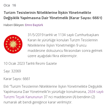
Oca
16
Turizm
yorumlar kapalı
Tesislerinin
Turizm Tesislerinin Niteliklerine İlişkin Yönetmelikte
Niteliklerine
Değişiklik Yapılmasına Dair Yönetmelik (Karar Sayısı: 6661)
İlişkin
Yönetmelikte
Haberi Ekleyen:
Emre Baştürk
Değişiklik
Yapılmasına
Dair
31/5/2019 tarihli ve 1134 sayılı Cumhurbaşkanı
Yönetmelik
Kararı ile yürürlüğe konulan Turizm Tesislerinin
(Karar
Niteliklerine İlişkin Yönetmeliğin 9 uncu
Sayısı:
6661)
maddesine dokuzuncu fıkrasından sonra gelmek
için
üzere aşağıdaki fıkra eklenmiştir.
10 Ocak 2023 Tarihli Resmi Gazete
Sayı: 32069
Karar Sayısı: 6661
Ekli “Turizm Tesislerinin Niteliklerine İlişkin Yönetmelikte Değişiklik
Yapılmasına Dair Yönetmelik”in yürürlüğe konulmasına,
2634 sayılı
Turizmi Teşvik Kanununun
37 nci maddesinin (A) bendinin (2)
numaralı alt bendi gereğince karar verilmiştir.