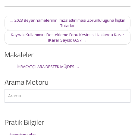
Post
←
2023 Beyannamelerinin İmzalattırılması Zorunluluğuna İlişkin
navigation
Tutarlar
Kaynak Kullanımını Destekleme Fonu Kesintisi Hakkında Karar
(Karar Sayısı: 6657)
→
Makaleler
İHRACATÇILARA DESTEK MÜJDESİ…
Arama Motoru
Pratik Bilgiler
Amortismanlar