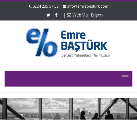
0224 235 57 53
info@emrebasturk.com
|
WebMail Erişim