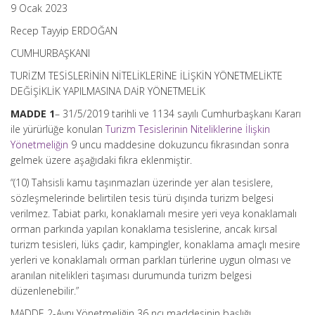
9 Ocak 2023
Recep Tayyip ERDOĞAN
CUMHURBAŞKANI
TURİZM TESİSLERİNİN NİTELİKLERİNE İLİŞKİN YÖNETMELİKTE
DEĞİŞİKLİK YAPILMASINA DAİR YÖNETMELİK
MADDE 1
– 31/5/2019 tarihli ve 1134 sayılı Cumhurbaşkanı Kararı
ile yürürlüğe konulan
Turizm Tesislerinin Niteliklerine İlişkin
Yönetmeliğin
9 uncu maddesine dokuzuncu fıkrasından sonra
gelmek üzere aşağıdaki fıkra eklenmiştir.
“(10) Tahsisli kamu taşınmazları üzerinde yer alan tesislere,
sözleşmelerinde belirtilen tesis türü dışında turizm belgesi
verilmez. Tabiat parkı, konaklamalı mesire yeri veya konaklamalı
orman parkında yapılan konaklama tesislerine, ancak kırsal
turizm tesisleri, lüks çadır, kampingler, konaklama amaçlı mesire
yerleri ve konaklamalı orman parkları türlerine uygun olması ve
aranılan nitelikleri taşıması durumunda turizm belgesi
düzenlenebilir.”
MADDE 2-Aynı Yönetmeliğin 36 ncı maddesinin başlığı