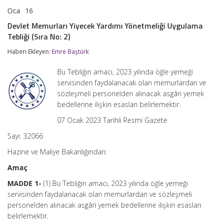
Oca
16
Devlet
yorumlar kapalı
Memurları
Devlet Memurları Yiyecek Yardımı Yönetmeliği Uygulama
Yiyecek
Tebliği (Sıra No: 2)
Yardımı
Yönetmeliği
Haberi Ekleyen:
Emre Baştürk
Uygulama
Tebliği
(Sıra
Bu Tebliğin amacı, 2023 yılında öğle yemeği
No:
servisinden faydalanacak olan memurlardan ve
2)
sözleşmeli personelden alınacak asgâri yemek
için
bedellerine ilişkin esasları belirlemektir.
07 Ocak 2023 Tarihli Resmi Gazete
Sayı: 32066
Hazine ve Maliye Bakanlığından:
Amaç
MADDE 1-
(1) Bu Tebliğin amacı, 2023 yılında öğle yemeği
servisinden faydalanacak olan memurlardan ve sözleşmeli
personelden alınacak asgâri yemek bedellerine ilişkin esasları
belirlemektir.