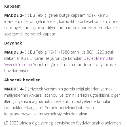
Kapsam
MADDE 2-
(1) Bu Tebliğ, genel bütçe kapsamındaki kamu
idareleri, özel bütçeli idareler, kamu iktisadi teşebbüsleri, döner
sermayeli kuruluşlar ve diğer kamu idarelerindeki memurlar ile
sözleşmeli personeli kapsar.
Dayanak
MADDE 3-
(1) Bu Tebliğ, 19/11/1986 tarihli ve 86/11220 sayılı
Bakanlar Kurulu Kararı ile yürürlüğe konulan
Devlet Memurları
Yiyecek Yardımı
Yönetmeliğinin 4 üncü maddesine dayanılarak
hazırlanmıştır.
Alınacak bedeller
MADDE 4-
(1) Yiyecek yardımının gerektirdiği giderler, yemek
maliyetlerinin Ankara, İstanbul ve İzmir illeri için üçte ikisini, diğer
iller için yarısını aşmamak üzere kurum bütçelerine konulan
ödeneklerle karşılanır. Yemek bedelinin bütçeden
karşılanamayan kısmı yemek yiyenlerden alınır.
(2) 2023 yılında öğle yemeği servisinden faydalanacak olanlardan