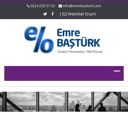
0224 235 57 53
info@emrebasturk.com
|
WebMail Erişim