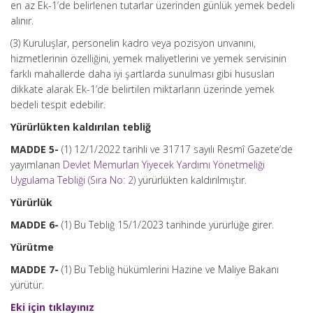
en az Ek-1’de belirlenen tutarlar üzerinden günlük yemek bedeli
alınır.
(3) Kuruluşlar, personelin kadro veya pozisyon unvanını,
hizmetlerinin özelliğini, yemek maliyetlerini ve yemek servisinin
farklı mahallerde daha iyi şartlarda sunulması gibi hususları
dikkate alarak Ek-1’de belirtilen miktarların üzerinde yemek
bedeli tespit edebilir.
Yürürlükten kaldırılan tebliğ
MADDE 5-
(1) 12/1/2022 tarihli ve 31717 sayılı Resmî Gazete’de
yayımlanan
Devlet Memurları Yiyecek Yardımı Yönetmeliği
Uygulama Tebliği (Sıra No: 2)
yürürlükten kaldırılmıştır.
Yürürlük
MADDE 6-
(1) Bu Tebliğ 15/1/2023 tarihinde yürürlüğe girer.
Yürütme
MADDE 7-
(1) Bu Tebliğ hükümlerini Hazine ve Maliye Bakanı
yürütür.
Eki için tıklayınız