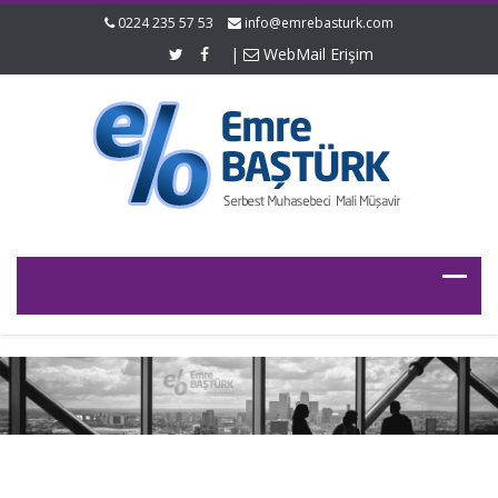
0224 235 57 53
info@emrebasturk.com
|
WebMail Erişim