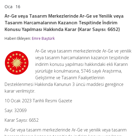
Oca
16
Ar-
yorumlar kapalı
Ge
Ar-Ge veya Tasarım Merkezlerinde Ar-Ge ve Yenilik veya
veya
Tasarım Harcamalarının Kazancın Tespitinde İndirim
Tasarım
Merkezlerinde
Konusu Yapılması Hakkında Karar (Karar Sayısı: 6652)
Ar-
Ge
Haberi Ekleyen:
Emre Baştürk
ve
Yenilik
Ar-Ge veya tasarım merkezlerinde Ar-Ge ve yenilik
veya
veya tasarım harcamalarının kazancın tespitinde
Tasarım
Harcamalarının
indirim konusu yapılması hakkındaki ekli Kararın
Kazancın
yürürlüğe konulmasına, 5746 sayılı Araştırma,
Tespitinde
Geliştirme ve Tasarım Faaliyetlerinin
İndirim
Desteklenmesi Hakkında Kanunun 3 üncü maddesi gereğince
Konusu
Yapılması
karar verilmiştir.
Hakkında
Karar
10 Ocak 2023 Tarihli Resmi Gazete
(Karar
Sayısı:
Sayı: 32069
6652)
Karar Sayısı: 6652
için
Ar-Ge veya tasarım merkezlerinde Ar-Ge ve yenilik veya tasarım