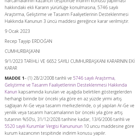
harcamalarının kazancın tespitinde indirim konusu yapılması
hakkındaki ekli Kararın yürürlüğe konulmasına, 5746 sayılı
Araştırma, Geliştirme ve Tasarım Faaliyetlerinin Desteklenmesi
Hakkında Kanunun 3 üncü maddesi gereğince karar verilmiştir.
9 Ocak 2023
Recep Tayyip ERDOĞAN
CUMHURBAŞKANI
9/1/2023 TARİHLİ VE 6652 SAYILI CUMHURBAŞKANI KARARININ EKİ
KARAR
MADDE 1
– (1) 28/2/2008 tarihli ve
5746 sayılı Araştırma,
Geliştirme ve Tasarım Faaliyetlerinin Desteklenmesi Hakkında
Kanun
kapsamında kurulan ve aşağıda belirtilen göstergelerden
herhangi birinde bir önceki yıla göre en az yüzde yirmi artış
sağlayan Ar-Ge veya tasarım merkezlerinde, o yıl yapılan Ar-Ge ve
yenilik veya tasarım harcamalarının bir önceki yıla göre artış
tutarının %50’si, 31/12/2028 tarihine kadar, 13/6/2006 tarihli ve
5520 sayılı Kurumlar Vergisi Kanununun
10 uncu maddesine göre
kurum kazancının tespitinde indirim konusu yapılır.