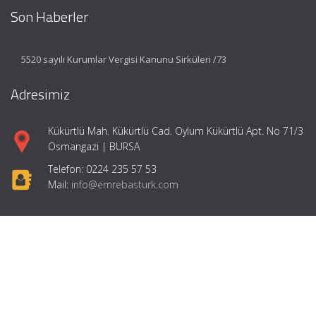
Son Haberler
5520 sayılı Kurumlar Vergisi Kanunu Sirküleri /73
Adresimiz
Kükürtlü Mah. Kükürtlü Cad. Oylum Kükürtlü Apt. No 71/3
Osmangazi | BURSA
Telefon: 0224 235 57 53
Mail:
info@emrebasturk.com
Hızlı Menü
Ana Sayfa
Hakkımızda
Hizmetlerimiz
Makaleler
Girişimcilik