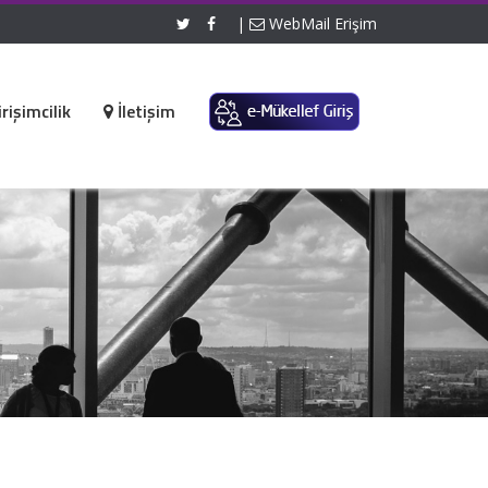
|
WebMail Erişim
rişimcilik
İletişim