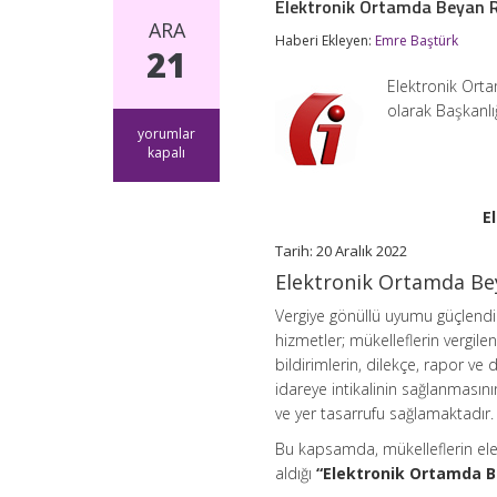
Elektronik Ortamda Beyan R
ARA
Haberi Ekleyen:
Emre Baştürk
21
Elektronik Ort
olarak Başkanlı
Elektronik
yorumlar
Ortamda
kapalı
Beyan
Rehberi
Yayınlandı
E
için
Tarih: 20 Aralık 2022
Elektronik Ortamda Be
Vergiye gönüllü uyumu güçlendi
hizmetler; mükelleflerin vergile
bildirimlerin, dilekçe, rapor ve 
idareye intikalinin sağlanmasın
ve yer tasarrufu sağlamaktadır.
Bu kapsamda, mükelleflerin elek
aldığı
“Elektronik Ortamda B