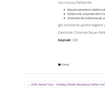
Söz konusu Rehberde;
Beyannamelerin elektronik 
Elektronik sistemlerden ha
Sistemlerde kullanılacak şi
gibi konularda ayrıntılı bilgilere y
Elektronik Ortamda Beyan Reh
Kaynak:
GİB
Genel
Post
←
SGK Genel Yazı – Antalya İlinde Meydana Gelen Sel 
navigation