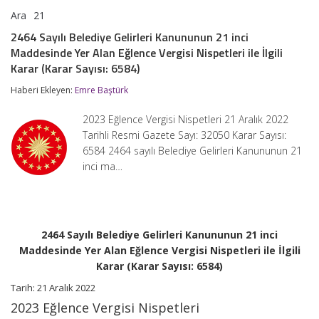
Ara
21
2464
yorumlar kapalı
Sayılı
2464 Sayılı Belediye Gelirleri Kanununun 21 inci
Belediye
Maddesinde Yer Alan Eğlence Vergisi Nispetleri ile İlgili
Gelirleri
Kanununun
Karar (Karar Sayısı: 6584)
21
inci
Haberi Ekleyen:
Emre Baştürk
Maddesinde
Yer
2023 Eğlence Vergisi Nispetleri 21 Aralık 2022
Alan
Tarihli Resmi Gazete Sayı: 32050 Karar Sayısı:
Eğlence
Vergisi
6584 2464 sayılı Belediye Gelirleri Kanununun 21
Nispetleri
inci ma…
ile
İlgili
Karar
(Karar
Sayısı:
6584)
2464 Sayılı Belediye Gelirleri Kanununun 21 inci
için
Maddesinde Yer Alan Eğlence Vergisi Nispetleri ile İlgili
Karar (Karar Sayısı: 6584)
Tarih: 21 Aralık 2022
2023 Eğlence Vergisi Nispetleri