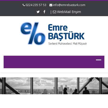
0224 235 57 53
info@emrebasturk.com
|
WebMail Erişim