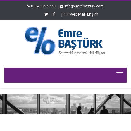
0224 235 57 53
info@emrebasturk.com
|
WebMail Erişim