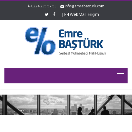
0224 235 57 53
info@emrebasturk.com
|
WebMail Erişim