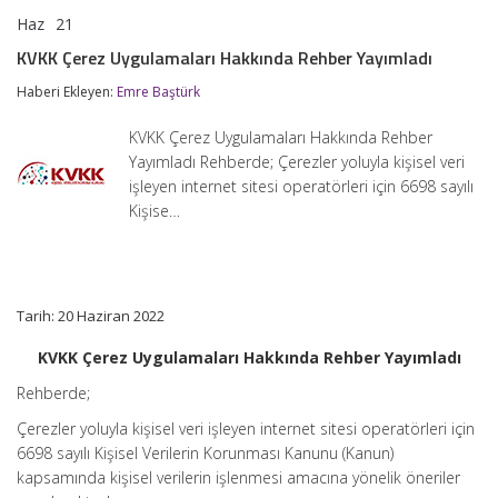
Haz
21
KVKK
yorumlar kapalı
Çerez
KVKK Çerez Uygulamaları Hakkında Rehber Yayımladı
Uygulamaları
Hakkında
Haberi Ekleyen:
Emre Baştürk
Rehber
Yayımladı
KVKK Çerez Uygulamaları Hakkında Rehber
için
Yayımladı Rehberde; Çerezler yoluyla kişisel veri
işleyen internet sitesi operatörleri için 6698 sayılı
Kişise…
Tarih: 20 Haziran 2022
KVKK Çerez Uygulamaları Hakkında Rehber Yayımladı
Rehberde;
Çerezler yoluyla kişisel veri işleyen internet sitesi operatörleri için
6698 sayılı Kişisel Verilerin Korunması Kanunu (Kanun)
kapsamında kişisel verilerin işlenmesi amacına yönelik öneriler