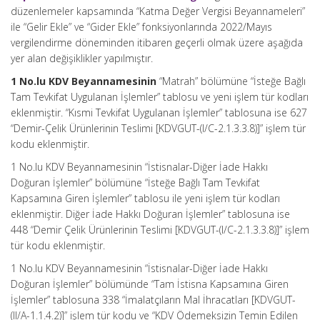
düzenlemeler kapsamında “Katma Değer Vergisi Beyannameleri”
ile “Gelir Ekle” ve “Gider Ekle” fonksiyonlarında 2022/Mayıs
vergilendirme döneminden itibaren geçerli olmak üzere aşağıda
yer alan değişiklikler yapılmıştır.
1 No.lu KDV Beyannamesinin
“Matrah” bölümüne “İsteğe Bağlı
Tam Tevkifat Uygulanan İşlemler” tablosu ve yeni işlem tür kodları
eklenmiştir. “Kısmi Tevkifat Uygulanan İşlemler” tablosuna ise 627
“Demir-Çelik Ürünlerinin Teslimi [KDVGUT-(I/C-2.1.3.3.8)]” işlem tür
kodu eklenmiştir.
1 No.lu KDV Beyannamesinin “İstisnalar-Diğer İade Hakkı
Doğuran İşlemler” bölümüne “İsteğe Bağlı Tam Tevkifat
Kapsamına Giren İşlemler” tablosu ile yeni işlem tür kodları
eklenmiştir. Diğer İade Hakkı Doğuran İşlemler” tablosuna ise
448 “Demir Çelik Ürünlerinin Teslimi [KDVGUT-(I/C-2.1.3.3.8)]” işlem
tür kodu eklenmiştir.
1 No.lu KDV Beyannamesinin “İstisnalar-Diğer İade Hakkı
Doğuran İşlemler” bölümünde “Tam İstisna Kapsamına Giren
İşlemler” tablosuna 338 “İmalatçıların Mal İhracatları [KDVGUT-
(II/A-1.1.4.2)]” işlem tür kodu ve “KDV Ödemeksizin Temin Edilen