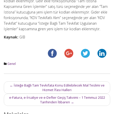
kodları eklenmiştir. Gelir ekle fonksiyonunda “Tam İstisna
Kapsamına Giren İşlemler” satış türü seçeneğinde yer alan “Tam
İstisna” kutucuğuna yeni işlem tür kodları eklenmiştir. Gider ekle
fonksiyonunda; “KDV Tevkifatlı Alım” seçeneğinde yer alan “KDV
Tevkifat” kutucuğuna “İsteğe Bağlı Tam Tevkifat Uygulanan
İşlemler” kapsamına giren yeni işlem tür kodları eklenmiştir.
Kaynak:
GİB
Genel
Post
←
İsteğe Bağlı Tam Tevkifata Konu Edilebilecek Mal Teslimi ve
navigation
Hizmet İfası Halleri
e-Fatura, e-İrsaliye ve e-Defter Geçiş Takvimi – 1 Temmuz 2022
Tarihinden İtibaren
→