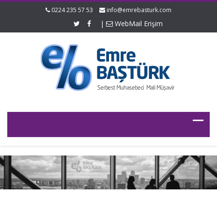
0224 235 57 53
info@emrebasturk.com
|
WebMail Erişim