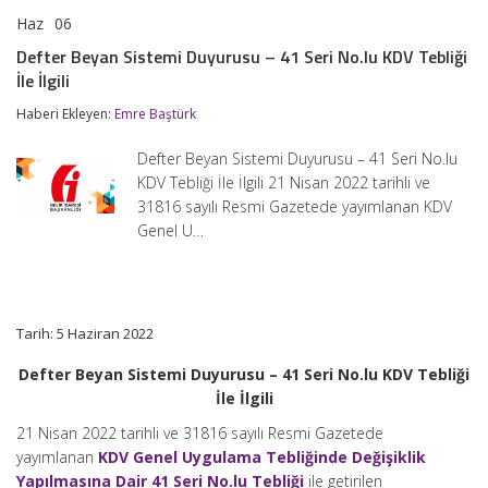
Haz
06
Defter
yorumlar kapalı
Beyan
Defter Beyan Sistemi Duyurusu – 41 Seri No.lu KDV Tebliği
Sistemi
İle İlgili
Duyurusu
–
Haberi Ekleyen:
Emre Baştürk
41
Seri
No.lu
Defter Beyan Sistemi Duyurusu – 41 Seri No.lu
KDV
KDV Tebliği İle İlgili 21 Nisan 2022 tarihli ve
Tebliği
31816 sayılı Resmi Gazetede yayımlanan KDV
İle
İlgili
Genel U…
için
Tarih: 5 Haziran 2022
Defter Beyan Sistemi Duyurusu – 41 Seri No.lu KDV Tebliği
İle İlgili
21 Nisan 2022 tarihli ve 31816 sayılı Resmi Gazetede
yayımlanan
KDV Genel Uygulama Tebliğinde Değişiklik
Yapılmasına Dair 41 Seri No.lu Tebliği
ile getirilen