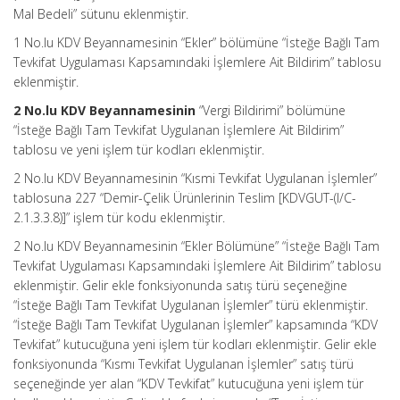
Mal Bedeli” sütunu eklenmiştir.
1 No.lu KDV Beyannamesinin “Ekler” bölümüne “İsteğe Bağlı Tam
Tevkifat Uygulaması Kapsamındaki İşlemlere Ait Bildirim” tablosu
eklenmiştir.
2 No.lu KDV Beyannamesinin
“Vergi Bildirimi” bölümüne
“İsteğe Bağlı Tam Tevkifat Uygulanan İşlemlere Ait Bildirim”
tablosu ve yeni işlem tür kodları eklenmiştir.
2 No.lu KDV Beyannamesinin “Kısmi Tevkifat Uygulanan İşlemler”
tablosuna 227 “Demir-Çelik Ürünlerinin Teslim [KDVGUT-(I/C-
2.1.3.3.8)]” işlem tür kodu eklenmiştir.
2 No.lu KDV Beyannamesinin “Ekler Bölümüne” “İsteğe Bağlı Tam
Tevkifat Uygulaması Kapsamındaki İşlemlere Ait Bildirim” tablosu
eklenmiştir. Gelir ekle fonksiyonunda satış türü seçeneğine
“İsteğe Bağlı Tam Tevkifat Uygulanan İşlemler” türü eklenmiştir.
“İsteğe Bağlı Tam Tevkifat Uygulanan İşlemler” kapsamında “KDV
Tevkifat” kutucuğuna yeni işlem tür kodları eklenmiştir. Gelir ekle
fonksiyonunda “Kısmı Tevkifat Uygulanan İşlemler” satış türü
seçeneğinde yer alan “KDV Tevkifat” kutucuğuna yeni işlem tür