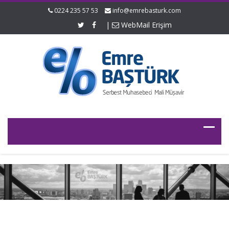
0224 235 57 53
info@emrebasturk.com
|
WebMail Erişim