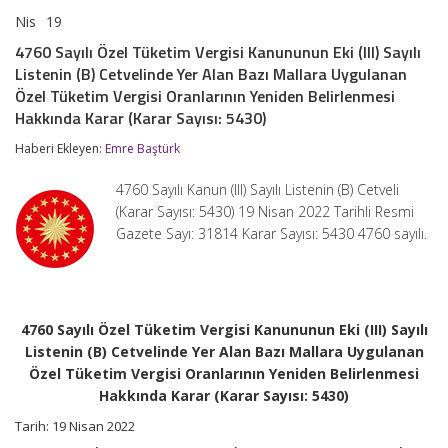
Nis
19
4760
yorumlar kapalı
Sayılı
4760 Sayılı Özel Tüketim Vergisi Kanununun Eki (III) Sayılı
Özel
Listenin (B) Cetvelinde Yer Alan Bazı Mallara Uygulanan
Tüketim
Vergisi
Özel Tüketim Vergisi Oranlarının Yeniden Belirlenmesi
Kanununun
Hakkında Karar (Karar Sayısı: 5430)
Eki
(III)
Haberi Ekleyen:
Emre Baştürk
Sayılı
Listenin
4760 Sayılı Kanun (III) Sayılı Listenin (B) Cetveli
(B)
Cetvelinde
(Karar Sayısı: 5430) 19 Nisan 2022 Tarihli Resmi
Yer
Gazete Sayı: 31814 Karar Sayısı: 5430 4760 sayılı.
Alan
Bazı
Mallara
Uygulanan
Özel
Tüketim
4760 Sayılı Özel Tüketim Vergisi Kanununun Eki (III) Sayılı
Vergisi
Listenin (B) Cetvelinde Yer Alan Bazı Mallara Uygulanan
Oranlarının
Özel Tüketim Vergisi Oranlarının Yeniden Belirlenmesi
Yeniden
Hakkında Karar (Karar Sayısı: 5430)
Belirlenmesi
Hakkında
Tarih: 19 Nisan 2022
Karar
(Karar