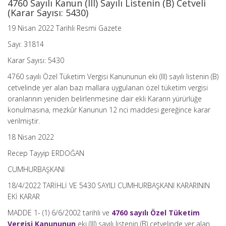
4760 Sayılı Kanun (III) Sayılı Listenin (B) Cetveli
Sayısı:
(Karar Sayısı: 5430)
5430)
için
19 Nisan 2022 Tarihli Resmi Gazete
Sayı: 31814
Karar Sayısı: 5430
4760 sayılı Özel Tüketim Vergisi Kanununun eki (III) sayılı listenin (B)
cetvelinde yer alan bazı mallara uygulanan özel tüketim vergisi
oranlarının yeniden belirlenmesine dair ekli Kararın yürürlüğe
konulmasına, mezkûr Kanunun 12 nci maddesi gereğince karar
verilmiştir.
18 Nisan 2022
Recep Tayyip ERDOĞAN
CUMHURBAŞKANI
18/4/2022 TARİHLİ VE 5430 SAYILI CUMHURBAŞKANI KARARININ
EKİ KARAR
MADDE 1- (1) 6/6/2002 tarihli ve
4760 sayılı Özel Tüketim
Vergisi Kanununun
eki (III) sayılı listenin (B) cetvelinde yer alan