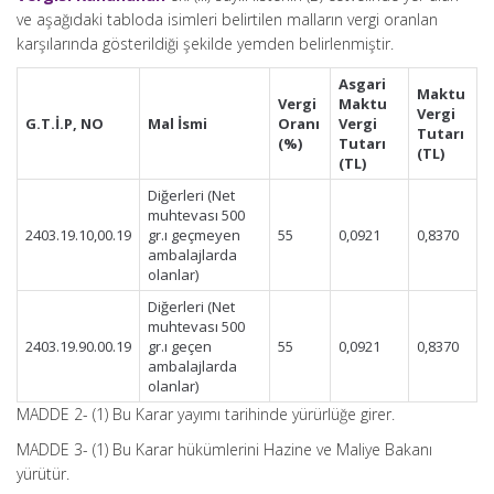
ve aşağıdaki tabloda isimleri belirtilen malların vergi oranlan
karşılarında gösterildiği şekilde yemden belirlenmiştir.
Asgari
Maktu
Vergi
Maktu
Vergi
G.T.İ.P, NO
Mal İsmi
Oranı
Vergi
Tutarı
(%)
Tutarı
(TL)
(TL)
Diğerleri (Net
muhtevası 500
2403.19.10,00.19
gr.ı geçmeyen
55
0,0921
0,8370
ambalajlarda
olanlar)
Diğerleri (Net
muhtevası 500
2403.19.90.00.19
gr.ı geçen
55
0,0921
0,8370
ambalajlarda
olanlar)
MADDE 2- (1) Bu Karar yayımı tarihinde yürürlüğe girer.
MADDE 3- (1) Bu Karar hükümlerini Hazine ve Maliye Bakanı
yürütür.