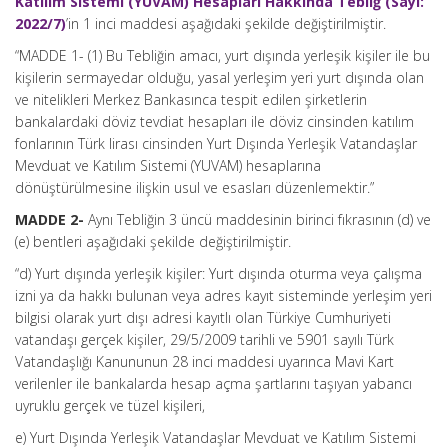
Katılım Sistemi (YUVAM) Hesapları Hakkında Tebliğ (Sayı:
2022/7)
’in 1 inci maddesi aşağıdaki şekilde değiştirilmiştir.
“MADDE 1- (1) Bu Tebliğin amacı, yurt dışında yerleşik kişiler ile bu
kişilerin sermayedar olduğu, yasal yerleşim yeri yurt dışında olan
ve nitelikleri Merkez Bankasınca tespit edilen şirketlerin
bankalardaki döviz tevdiat hesapları ile döviz cinsinden katılım
fonlarının Türk lirası cinsinden Yurt Dışında Yerleşik Vatandaşlar
Mevduat ve Katılım Sistemi (YUVAM) hesaplarına
dönüştürülmesine ilişkin usul ve esasları düzenlemektir.”
MADDE 2-
Aynı Tebliğin 3 üncü maddesinin birinci fıkrasının (d) ve
(e) bentleri aşağıdaki şekilde değiştirilmiştir.
“d) Yurt dışında yerleşik kişiler: Yurt dışında oturma veya çalışma
izni ya da hakkı bulunan veya adres kayıt sisteminde yerleşim yeri
bilgisi olarak yurt dışı adresi kayıtlı olan Türkiye Cumhuriyeti
vatandaşı gerçek kişiler, 29/5/2009 tarihli ve 5901 sayılı Türk
Vatandaşlığı Kanununun 28 inci maddesi uyarınca Mavi Kart
verilenler ile bankalarda hesap açma şartlarını taşıyan yabancı
uyruklu gerçek ve tüzel kişileri,
e) Yurt Dışında Yerleşik Vatandaşlar Mevduat ve Katılım Sistemi