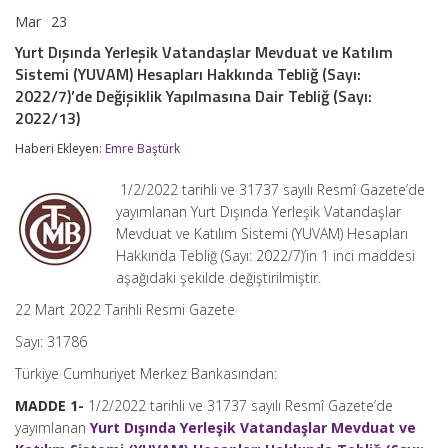
Mar
23
Yurt
yorumlar kapalı
Dışında
Yurt Dışında Yerleşik Vatandaşlar Mevduat ve Katılım
Yerleşik
Sistemi (YUVAM) Hesapları Hakkında Tebliğ (Sayı:
Vatandaşlar
Mevduat
2022/7)’de Değişiklik Yapılmasına Dair Tebliğ (Sayı:
ve
2022/13)
Katılım
Sistemi
Haberi Ekleyen:
Emre Baştürk
(YUVAM)
Hesapları
1/2/2022 tarihli ve 31737 sayılı Resmî Gazete’de
Hakkında
Tebliğ
yayımlanan Yurt Dışında Yerleşik Vatandaşlar
(Sayı:
Mevduat ve Katılım Sistemi (YUVAM) Hesapları
2022/7)’de
Hakkında Tebliğ (Sayı: 2022/7)’in 1 inci maddesi
Değişiklik
Yapılmasına
aşağıdaki şekilde değiştirilmiştir.
Dair
22 Mart 2022 Tarihli Resmi Gazete
Tebliğ
(Sayı:
Sayı: 31786
2022/13)
için
Türkiye Cumhuriyet Merkez Bankasından:
MADDE 1-
1/2/2022 tarihli ve 31737 sayılı Resmî Gazete’de
yayımlanan
Yurt Dışında Yerleşik Vatandaşlar Mevduat ve