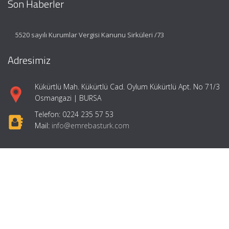
Son Haberler
5520 sayılı Kurumlar Vergisi Kanunu Sirküleri /73
Adresimiz
Kükürtlü Mah. Kükürtlü Cad. Oylum Kükürtlü Apt. No 71/3
Osmangazi | BURSA
Telefon: 0224 235 57 53
Mail:
info@emrebasturk.com
Hızlı Menü
Ana Sayfa
Hakkımızda
Hizmetlerimiz
Makaleler
Girişimcilik
İletişim