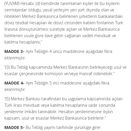
(YUVAM) Hesabı: (d) bendinde tanımlanan kişiler ile bu kişilerin
sermayedar olduğu, yasal yerleşim yeri yurt dışında olan ve
nitelikleri Merkez Bankasınca belirlenen şirketlerin bankalardaki
döviz tevdiat hesapları ile döviz cinsinden katılım fonlarının Türk
lirasına dönüştürülmesi suretiyle açılan ve Merkez Bankasınca
belirlenen usule göre ilave getiri sağlanan vadeli mevduat ve
katılma hesaplarını,”
MADDE 3-
Aynı Tebliğin 4 üncü maddesine aşağıdaki fıkra
eklenmiştir.
“(3) Bu Tebliğ kapsamında Merkez Bankasının belirleyeceği usul ve
esaslar çerçevesinde komisyon ve/veya masraf ödenebilir.”
MADDE 4-
Aynı Tebliğin 5 inci maddesine aşağıdaki fıkra
eklenmiştir.
“(5) Merkez Bankası tarafından bu uygulama kapsamında açılan
Türk lirası mevduat veya katılma hesaplarına vade sonunda
yenilenme imkânı tanınabilir. Hesabın yenilenmesine ilişkin
kapsam, usul ve esaslar Merkez Bankasınca belirlenir.”
MADDE 5-
Bu Tebliğ yayımı tarihinde yürürlüğe girer.