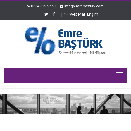
0224 235 57 53
info@emrebasturk.com
|
WebMail Erişim