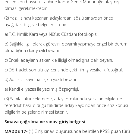
edilen son başvuru tarihine kadar Genel Müdürlüğe ulaşmış
olması gerekmektedir.
(2) Yazılı sınavı kazanan adaylardan, sözlü sınavdan önce
aşağıdaki bilgi ve belgeler istenir:
a) T.C. Kimlik Kartı veya Nüfus Cüzdanı fotokopisi.
b) Sağlıkla ilgili olarak görevini devamlı yapmaya engel bir durum
olmadığına dair yazılı beyanı.
c) Erkek adayların askerlikle ilişiği olmadığına dair beyanı.
ç) Dört adet son altı ay içerisinde çektirilmiş vesikalık fotoğraf.
d) Adli sicil kaydına ilişkin yazılı beyanı.
e) Kendi el yazısı ile yazılmış özgeçmişi.
(3) Yapılacak incelemede, aday formlarında yer alan bilgilerde
tereddüt hasıl olduğu takdirde aday kaydından önce söz konusu
bilgilerin belgelendirilmesi istenir.
Sınava çağrılma ve sınav giriş belgesi
MADDE 17-
(1) Giriş sınavı duyurusunda belirtilen KPSS puan türü