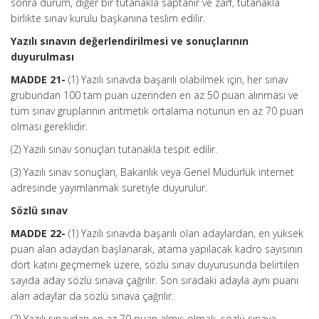
sonra durum, diğer bir tutanakla saptanır ve zarf, tutanakla
birlikte sınav kurulu başkanına teslim edilir.
Yazılı sınavın değerlendirilmesi ve sonuçlarının
duyurulması
MADDE 21-
(1) Yazılı sınavda başarılı olabilmek için, her sınav
grubundan 100 tam puan üzerinden en az 50 puan alınması ve
tüm sınav gruplarının aritmetik ortalama notunun en az 70 puan
olması gereklidir.
(2) Yazılı sınav sonuçları tutanakla tespit edilir.
(3) Yazılı sınav sonuçları, Bakanlık veya Genel Müdürlük internet
adresinde yayımlanmak suretiyle duyurulur.
Sözlü sınav
MADDE 22-
(1) Yazılı sınavda başarılı olan adaylardan, en yüksek
puan alan adaydan başlanarak, atama yapılacak kadro sayısının
dört katını geçmemek üzere, sözlü sınav duyurusunda belirtilen
sayıda aday sözlü sınava çağrılır. Son sıradaki adayla aynı puanı
alan adaylar da sözlü sınava çağrılır.
(2) Yazılı sınavdan en az 70 puan almış olmak, sözlü sınava