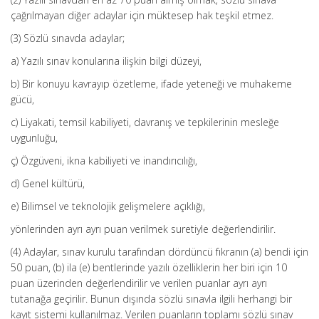
çağrılmayan diğer adaylar için müktesep hak teşkil etmez.
(3) Sözlü sınavda adaylar;
a) Yazılı sınav konularına ilişkin bilgi düzeyi,
b) Bir konuyu kavrayıp özetleme, ifade yeteneği ve muhakeme
gücü,
c) Liyakati, temsil kabiliyeti, davranış ve tepkilerinin mesleğe
uygunluğu,
ç) Özgüveni, ikna kabiliyeti ve inandırıcılığı,
d) Genel kültürü,
e) Bilimsel ve teknolojik gelişmelere açıklığı,
yönlerinden ayrı ayrı puan verilmek suretiyle değerlendirilir.
(4) Adaylar, sınav kurulu tarafından dördüncü fıkranın (a) bendi için
50 puan, (b) ila (e) bentlerinde yazılı özelliklerin her biri için 10
puan üzerinden değerlendirilir ve verilen puanlar ayrı ayrı
tutanağa geçirilir. Bunun dışında sözlü sınavla ilgili herhangi bir
kayıt sistemi kullanılmaz. Verilen puanların toplamı sözlü sınav