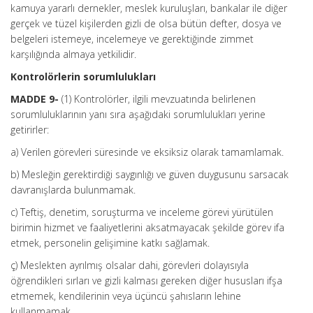
kamuya yararlı dernekler, meslek kuruluşları, bankalar ile diğer
gerçek ve tüzel kişilerden gizli de olsa bütün defter, dosya ve
belgeleri istemeye, incelemeye ve gerektiğinde zimmet
karşılığında almaya yetkilidir.
Kontrolörlerin sorumlulukları
MADDE 9-
(1) Kontrolörler, ilgili mevzuatında belirlenen
sorumluluklarının yanı sıra aşağıdaki sorumlulukları yerine
getirirler:
a) Verilen görevleri süresinde ve eksiksiz olarak tamamlamak.
b) Mesleğin gerektirdiği saygınlığı ve güven duygusunu sarsacak
davranışlarda bulunmamak.
c) Teftiş, denetim, soruşturma ve inceleme görevi yürütülen
birimin hizmet ve faaliyetlerini aksatmayacak şekilde görev ifa
etmek, personelin gelişimine katkı sağlamak.
ç) Meslekten ayrılmış olsalar dahi, görevleri dolayısıyla
öğrendikleri sırları ve gizli kalması gereken diğer hususları ifşa
etmemek, kendilerinin veya üçüncü şahısların lehine
kullanmamak.