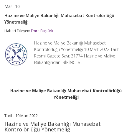
Mar
10
Hazine
yorumlar kapalı
ve
Hazine ve Maliye Bakanlığı Muhasebat Kontrolörlüğü
Maliye
Yönetmeliği
Bakanlığı
Muhasebat
Haberi Ekleyen:
Emre Baştürk
Kontrolörlüğü
Yönetmeliği
için
Hazine ve Maliye Bakanlığı Muhasebat
Kontrolörlüğü Yönetmeliği 10 Mart 2022 Tarihli
Resmi Gazete Sayı: 31774 Hazine ve Maliye
Bakanlığından: BİRİNCİ B…
Hazine ve Maliye Bakanlığı Muhasebat Kontrolörlüğü
Yönetmeliği
Tarih: 10 Mart 2022
Hazine ve Maliye Bakanlığı Muhasebat
Kontrolörlüğü Yönetmeliği