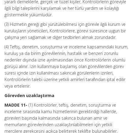
yararlı derneklerle, gerçek ve tüzel kişiler, Kontrolörlerin göreviyle
ilgili bilgi taleplerini karşılamak ve her türlü yardım ve kolaylığı
göstermekle yükümlüdür.
(3) Hizmetin gereği gibi yürütülebilmesi için görevle ilgili kurum ve
kuruluşların yöneticileri, Kontrolörlere, görevi süresince uygun bir
çalışma yeri sağlamak ve diğer tedbirleri almak zorundadır.
(4) Teftiş, denetim, soruşturma ve inceleme kapsamındaki kurum,
kuruluş ya da birim görevlilerinin, hastalık ve benzeri zorunlu
nedenler dışında izne ayrılmasından önce Kontrolörlerin olumlu
görüşü alınır. İzin kullanmaya başlamış olan görevlilerden görev
süresi içinde izin kullanılması sakıncalı görülenlerin izinleri,
Kontrolörlerin talebi üzerine yetkili amirleri tarafından iptal edilir
veya ertelenir.
Görevden uzaklaştırma
MADDE 11-
(1) Kontrolörler, teftiş, denetim, soruşturma ve
inceleme sırasında kamu hizmetlerinin gerektirdiği hallerde,
görevleri başında kalmasında sakınca bulunan amir ve
memurların görevlerinden uzaklaştırılabilmeleri için yetkili
mercilere gerekçesini açıkça belirterek teklifte bulunabilirler.