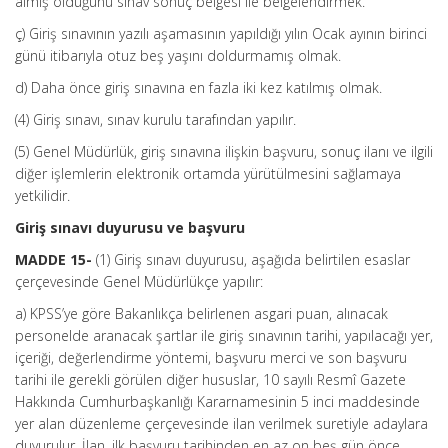
almış olduğunu sınav sonuç belgesi ile belgelendirmek.
ç) Giriş sınavının yazılı aşamasının yapıldığı yılın Ocak ayının birinci
günü itibarıyla otuz beş yaşını doldurmamış olmak.
d) Daha önce giriş sınavına en fazla iki kez katılmış olmak.
(4) Giriş sınavı, sınav kurulu tarafından yapılır.
(5) Genel Müdürlük, giriş sınavına ilişkin başvuru, sonuç ilanı ve ilgili
diğer işlemlerin elektronik ortamda yürütülmesini sağlamaya
yetkilidir.
Giriş sınavı duyurusu ve başvuru
MADDE 15-
(1) Giriş sınavı duyurusu, aşağıda belirtilen esaslar
çerçevesinde Genel Müdürlükçe yapılır:
a) KPSS’ye göre Bakanlıkça belirlenen asgari puan, alınacak
personelde aranacak şartlar ile giriş sınavının tarihi, yapılacağı yer,
içeriği, değerlendirme yöntemi, başvuru merci ve son başvuru
tarihi ile gerekli görülen diğer hususlar, 10 sayılı Resmî Gazete
Hakkında Cumhurbaşkanlığı Kararnamesinin 5 inci maddesinde
yer alan düzenleme çerçevesinde ilan verilmek suretiyle adaylara
duyurulur. İlan, ilk başvuru tarihinden en az on beş gün önce