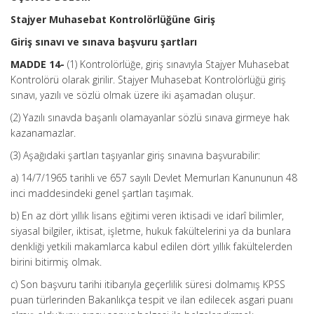
Stajyer Muhasebat Kontrolörlüğüne Giriş
Giriş sınavı ve sınava başvuru şartları
MADDE 14-
(1) Kontrolörlüğe, giriş sınavıyla Stajyer Muhasebat
Kontrolörü olarak girilir. Stajyer Muhasebat Kontrolörlüğü giriş
sınavı, yazılı ve sözlü olmak üzere iki aşamadan oluşur.
(2) Yazılı sınavda başarılı olamayanlar sözlü sınava girmeye hak
kazanamazlar.
(3) Aşağıdaki şartları taşıyanlar giriş sınavına başvurabilir:
a) 14/7/1965 tarihli ve 657 sayılı Devlet Memurları Kanununun 48
inci maddesindeki genel şartları taşımak.
b) En az dört yıllık lisans eğitimi veren iktisadi ve idarî bilimler,
siyasal bilgiler, iktisat, işletme, hukuk fakültelerini ya da bunlara
denkliği yetkili makamlarca kabul edilen dört yıllık fakültelerden
birini bitirmiş olmak.
c) Son başvuru tarihi itibarıyla geçerlilik süresi dolmamış KPSS
puan türlerinden Bakanlıkça tespit ve ilan edilecek asgari puanı