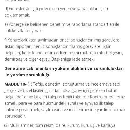
d) Görevleriyle ilgili gidecekleri yerleri ve yapacakları işleri
açıklamamak.
e) Yönerge ile belirlenen denetim ve raporlama standartları ile
etik kurallara uymak.
f) Kontrolörlükten ayrılmadan önce; sonuçlandırılmış görevlere
ilişkin raporları, henüz sonuçlandırılmamış görevlere ilişkin
belgeleri, kendilerine teslim edilen resmi mührü, kimlik belgesini,
demirbaş ve diğer eşyayı Başkanlığa iade etmek.
Denetime tabi olanların yükümlülükleri ve sorumlulukları
ile yardım zorunluluğu
MADDE 10-
(1) Teftiş, denetim, soruşturma ve incelemeye tabi
gerçek ve tüzel kişiler, gizli dahi olsa görev için gereken bütün
belge, defter ve bilgileri talep edildiği takdirde Kontrolörlere ibraz
etmek, para ve para hükmündeki evrakı ve ayniyatı ilk talep
halinde göstermek, sayılmasına ve incelenmesine yardımcı olmak
zorundadır.
(2) Mülki amirler, tüm resmi daire, kurum, kuruluş ve kamuya