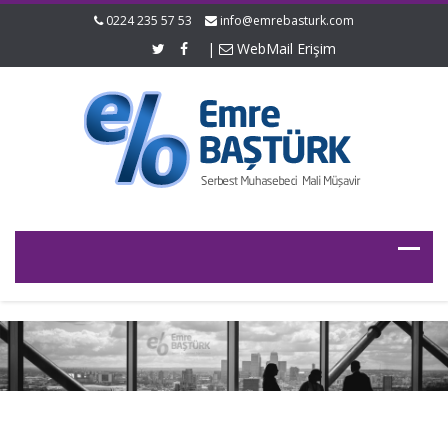
0224 235 57 53
info@emrebasturk.com
|
WebMail Erişim