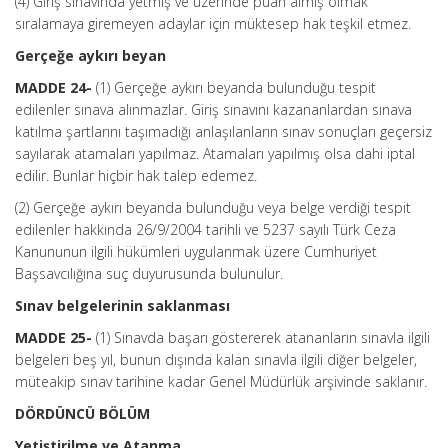
(4) Giriş sınavında yetmiş ve üzerinde puan almış olmak
sıralamaya giremeyen adaylar için müktesep hak teşkil etmez.
Gerçeğe aykırı beyan
MADDE 24-
(1) Gerçeğe aykırı beyanda bulunduğu tespit
edilenler sınava alınmazlar. Giriş sınavını kazananlardan sınava
katılma şartlarını taşımadığı anlaşılanların sınav sonuçları geçersiz
sayılarak atamaları yapılmaz. Atamaları yapılmış olsa dahi iptal
edilir. Bunlar hiçbir hak talep edemez.
(2) Gerçeğe aykırı beyanda bulunduğu veya belge verdiği tespit
edilenler hakkında 26/9/2004 tarihli ve 5237 sayılı Türk Ceza
Kanununun ilgili hükümleri uygulanmak üzere Cumhuriyet
Başsavcılığına suç duyurusunda bulunulur.
Sınav belgelerinin saklanması
MADDE 25-
(1) Sınavda başarı göstererek atananların sınavla ilgili
belgeleri beş yıl, bunun dışında kalan sınavla ilgili diğer belgeler,
müteakip sınav tarihine kadar Genel Müdürlük arşivinde saklanır.
DÖRDÜNCÜ BÖLÜM
Yetiştirilme ve Atanma