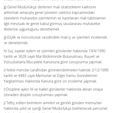
g) Genel Müdürlükçe derlenen mali istatistiklerin kalitesini
arttırmak amacıyla genel yönetim sektörü kapsamındaki
idarelerin muhasebe işlemlerinin ve hazırlanan mali tablolarının
ilgili mevzuatı ile genel kabul görmüş uluslararası muhasebe
ilkelerine uygunluğunu denetlemek.
ğ) Elçilik ve konsolosluk nezdindeki mali iş ve işlemleri incelemek
ve denetlemek.
h) Suç sayılan eylem ve işlemleri görülenler hakkında 19/4/1990
tarihli ve 3628 sayılı Mal Bildiriminde Bulunulması, Rüşvet ve
Yolsuzluklarla Mücadele Kanununa göre soruşturma yapmak.
ı) Yetkili merciler tarafından görevlendirilmeleri halinde 2/12/1999
tarihli ve 4483 sayılı Memurlar ve Diğer Kamu Görevlilerinin
Yargılanması Hakkında Kanuna göre ön inceleme yapmak.
i) Disipline aykırı fiil ve halleri görülenler hakkında alınan onaya
istinaden disiplin soruşturması yapmak.
j) Teftiş edilen birimlerin amirleri ve gerekli görülen memurları
hakkında şekli ve içeriği Genel Müdürlükçe belirlenecek personel