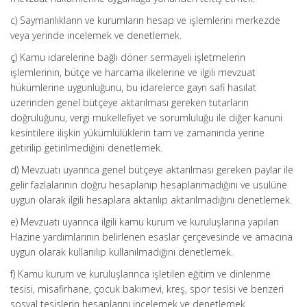
c) Saymanlıkların ve kurumların hesap ve işlemlerini merkezde
veya yerinde incelemek ve denetlemek.
ç) Kamu idarelerine bağlı döner sermayeli işletmelerin
işlemlerinin, bütçe ve harcama ilkelerine ve ilgili mevzuat
hükümlerine uygunluğunu, bu idarelerce gayri safi hasılat
üzerinden genel bütçeye aktarılması gereken tutarların
doğruluğunu, vergi mükellefiyet ve sorumluluğu ile diğer kanuni
kesintilere ilişkin yükümlülüklerin tam ve zamanında yerine
getirilip getirilmediğini denetlemek.
d) Mevzuatı uyarınca genel bütçeye aktarılması gereken paylar ile
gelir fazlalarının doğru hesaplanıp hesaplanmadığını ve usulüne
uygun olarak ilgili hesaplara aktarılıp aktarılmadığını denetlemek.
e) Mevzuatı uyarınca ilgili kamu kurum ve kuruluşlarına yapılan
Hazine yardımlarının belirlenen esaslar çerçevesinde ve amacına
uygun olarak kullanılıp kullanılmadığını denetlemek.
f) Kamu kurum ve kuruluşlarınca işletilen eğitim ve dinlenme
tesisi, misafirhane, çocuk bakımevi, kreş, spor tesisi ve benzeri
sosyal tesislerin hesaplarını incelemek ve denetlemek.