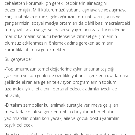
cehaletten korumak için gerekli tedbirlerin alınacağını
düzenlemiştir. Millî kültürümüzü yabancılaşmaya ve yozlaşmaya
karşı muhafaza etmek, geleceğimizin teminatı olan çocuk ve
gençlerimizin, sosyal medya ortamları da dâhil bazı mecralardaki
tüm yazılı, sözlü ve görsel basın ve yayımların zararlı içeriklerine
maruz kalmaları sonucu bedensel ve zihinsel gelişimlerinin
olumsuz etkilenmesini önlemek adına gereken adımların
kararlılıkla atılması gerekmektedir.
Bu çerçevede;
-Toplumumuzun temel değerlerine aykırı unsurlar taşıdığı
gözlenen ve son günlerde özellikle yabancı içeriklerin uyarlaması
şeklinde ekranlara gelen televizyon programlarının toplum
üzerindeki yıkıcı etkilerini bertaraf edecek adımlar ivedilikle
atılacak,
-Birtakım semboller kullanılmak suretiyle verilmeye çalışılan
mesajlarla çocuk ve gençlerin zihin dünyalarını hedef alan
yapımlardan onları koruyacak, aile ve çocuk dostu yapımlar
teşvik edilecek,
-Medya aracılığıyla millî ve manevi değerlerimizi yıpratmaya, aile