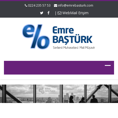
0224 235 57 53
info@emrebasturk.com
|
WebMail Erişim