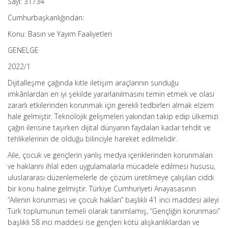
Sayı: 31734
Cumhurbaşkanlığından:
Konu: Basın ve Yayım Faaliyetleri
GENELGE
2022/1
Dijitalleşme çağında kitle iletişim araçlarının sunduğu
imkânlardan en iyi şekilde yararlanılmasını temin etmek ve olası
zararlı etkilerinden korunmak için gerekli tedbirleri almak elzem
hale gelmiştir. Teknolojik gelişmeleri yakından takip edip ülkemizi
çağın ilerisine taşırken dijital dünyanın faydalan kadar tehdit ve
tehlikelerinin de olduğu bilinciyle hareket edilmelidir.
Aile, çocuk ve gençlerin yanlış medya içeriklerinden korunmaları
ve haklarını ihlal eden uygulamalarla mücadele edilmesi hususu,
uluslararası düzenlemelerle de çözüm üretilmeye çalışılan ciddi
bir konu haline gelmiştir. Türkiye Cumhuriyeti Anayasasının
“Ailenin korunması ve çocuk hakları” başlıklı 41 inci maddesi aileyi
Türk toplumunun temeli olarak tanımlamış, “Gençliğin korunması”
başlıklı 58 inci maddesi ise gençleri kötü alışkanlıklardan ve