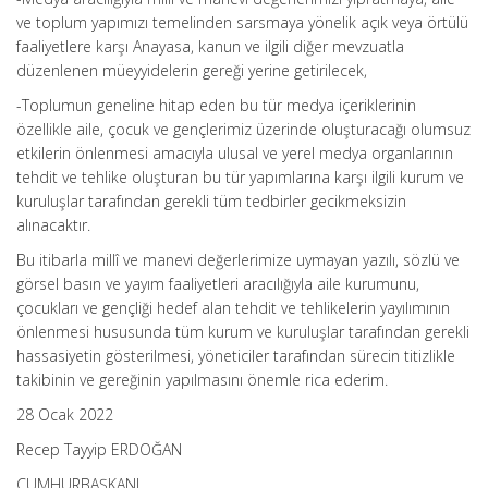
ve toplum yapımızı temelinden sarsmaya yönelik açık veya örtülü
faaliyetlere karşı Anayasa, kanun ve ilgili diğer mevzuatla
düzenlenen müeyyidelerin gereği yerine getirilecek,
-Toplumun geneline hitap eden bu tür medya içeriklerinin
özellikle aile, çocuk ve gençlerimiz üzerinde oluşturacağı olumsuz
etkilerin önlenmesi amacıyla ulusal ve yerel medya organlarının
tehdit ve tehlike oluşturan bu tür yapımlarına karşı ilgili kurum ve
kuruluşlar tarafından gerekli tüm tedbirler gecikmeksizin
alınacaktır.
Bu itibarla millî ve manevi değerlerimize uymayan yazılı, sözlü ve
görsel basın ve yayım faaliyetleri aracılığıyla aile kurumunu,
çocukları ve gençliği hedef alan tehdit ve tehlikelerin yayılımının
önlenmesi hususunda tüm kurum ve kuruluşlar tarafından gerekli
hassasiyetin gösterilmesi, yöneticiler tarafından sürecin titizlikle
takibinin ve gereğinin yapılmasını önemle rica ederim.
28 Ocak 2022
Recep Tayyip ERDOĞAN
CUMHURBAŞKANI