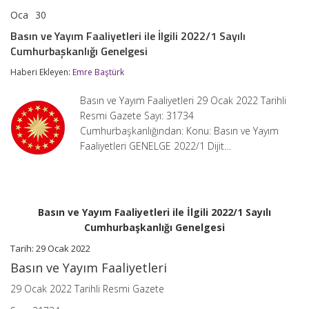
Oca
30
Basın
yorumlar kapalı
ve
Basın ve Yayım Faaliyetleri ile İlgili 2022/1 Sayılı
Yayım
Cumhurbaşkanlığı Genelgesi
Faaliyetleri
ile
Haberi Ekleyen:
Emre Baştürk
İlgili
2022/1
Sayılı
Basın ve Yayım Faaliyetleri 29 Ocak 2022 Tarihli
Cumhurbaşkanlığı
Resmi Gazete Sayı: 31734
Genelgesi
Cumhurbaşkanlığından: Konu: Basın ve Yayım
için
Faaliyetleri GENELGE 2022/1 Dijit…
Basın ve Yayım Faaliyetleri ile İlgili 2022/1 Sayılı
Cumhurbaşkanlığı Genelgesi
Tarih: 29 Ocak 2022
Basın ve Yayım Faaliyetleri
29 Ocak 2022 Tarihli Resmi Gazete