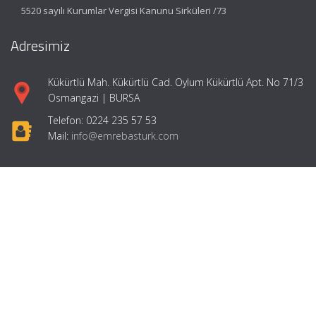
5520 sayılı Kurumlar Vergisi Kanunu Sirküleri /73
Adresimiz
Kükürtlü Mah. Kükürtlü Cad. Oylum Kükürtlü Apt. No 71/3
Osmangazi | BURSA
Telefon: 0224 235 57 53
Mail:
info@emrebasturk.com
Hızlı Menü
Ana Sayfa
Hakkımızda
Hizmetlerimiz
Makaleler
Girişimcilik
İletişim