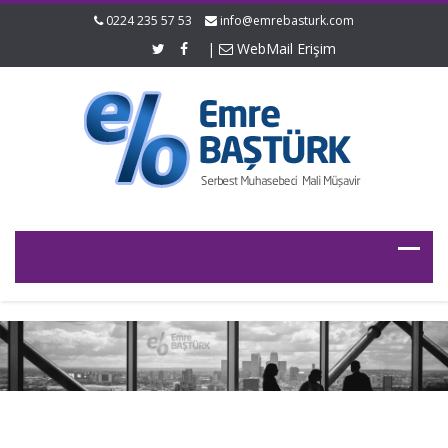
0224 235 57 53
info@emrebasturk.com
|
WebMail Erişim