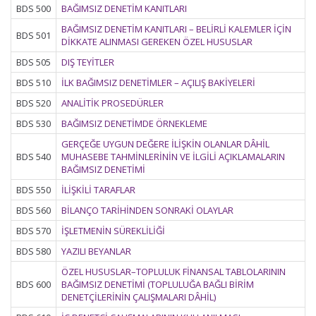
BDS 500
BAĞIMSIZ DENETİM KANITLARI
BAĞIMSIZ DENETİM KANITLARI – BELİRLİ KALEMLER İÇİN
BDS 501
DİKKATE ALINMASI GEREKEN ÖZEL HUSUSLAR
BDS 505
DIŞ TEYİTLER
BDS 510
İLK BAĞIMSIZ DENETİMLER – AÇILIŞ BAKİYELERİ
BDS 520
ANALİTİK PROSEDÜRLER
BDS 530
BAĞIMSIZ DENETİMDE ÖRNEKLEME
GERÇEĞE UYGUN DEĞERE İLİŞKİN OLANLAR DÂHİL
BDS 540
MUHASEBE TAHMİNLERİNİN VE İLGİLİ AÇIKLAMALARIN
BAĞIMSIZ DENETİMİ
BDS 550
İLİŞKİLİ TARAFLAR
BDS 560
BİLANÇO TARİHİNDEN SONRAKİ OLAYLAR
BDS 570
İŞLETMENİN SÜREKLİLİĞİ
BDS 580
YAZILI BEYANLAR
ÖZEL HUSUSLAR–TOPLULUK FİNANSAL TABLOLARININ
BDS 600
BAĞIMSIZ DENETİMİ (TOPLULUĞA BAĞLI BİRİM
DENETÇİLERİNİN ÇALIŞMALARI DÂHİL)