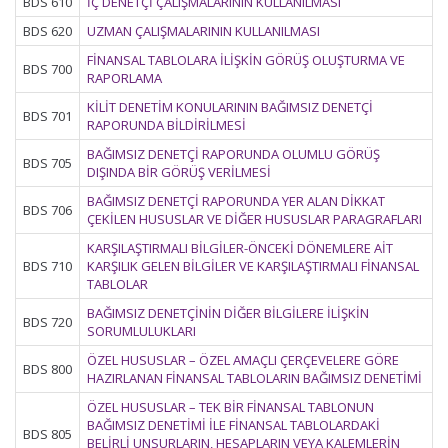
BDS 610
İÇ DENETÇİ ÇALIŞMALARININ KULLANILMASI
BDS 620
UZMAN ÇALIŞMALARININ KULLANILMASI
FİNANSAL TABLOLARA İLİŞKİN GÖRÜŞ OLUŞTURMA VE
BDS 700
RAPORLAMA
KİLİT DENETİM KONULARININ BAĞIMSIZ DENETÇİ
BDS 701
RAPORUNDA BİLDİRİLMESİ
BAĞIMSIZ DENETÇİ RAPORUNDA OLUMLU GÖRÜŞ
BDS 705
DIŞINDA BİR GÖRÜŞ VERİLMESİ
BAĞIMSIZ DENETÇİ RAPORUNDA YER ALAN DİKKAT
BDS 706
ÇEKİLEN HUSUSLAR VE DİĞER HUSUSLAR PARAGRAFLARI
KARŞILAŞTIRMALI BİLGİLER-ÖNCEKİ DÖNEMLERE AİT
BDS 710
KARŞILIK GELEN BİLGİLER VE KARŞILAŞTIRMALI FİNANSAL
TABLOLAR
BAĞIMSIZ DENETÇİNİN DİĞER BİLGİLERE İLİŞKİN
BDS 720
SORUMLULUKLARI
ÖZEL HUSUSLAR – ÖZEL AMAÇLI ÇERÇEVELERE GÖRE
BDS 800
HAZIRLANAN FİNANSAL TABLOLARIN BAĞIMSIZ DENETİMİ
ÖZEL HUSUSLAR – TEK BİR FİNANSAL TABLONUN
BAĞIMSIZ DENETİMİ İLE FİNANSAL TABLOLARDAKİ
BDS 805
BELİRLİ UNSURLARIN, HESAPLARIN VEYA KALEMLERİN