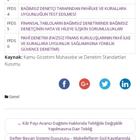
FFDS
BAĞIMSIZ DENETÇİ TARAFINDAN FIKHÎİLKE VE KURALLARA
4
UYGUNLUĞUN TEST EDİLMESİ
FFDS
FİNANSAL TABLOLARIN BAĞIMSIZ DENETİMİNDE BAĞIMSIZ
5
DENETÇİNİN HATA VE HİLEYE İLİŞKİN SORUMLULUKLARI
FIKHÎ DENETİM (FAİZSİZ FİNANS KURULUŞLARININ FIKHÎ İLKE
FFDS
VE KURALLARA UYGUNLUK SAĞLAMASINA YÖNELİK
6
GÜVENCE DENETİMİ)
Kaynak:
Kamu Gözetimi Muhasebe ve Denetim Standartları
Kurumu
Genel
Post
←
Kâr Payı Avansı Dağıtımı Hakkında Tebliğde Değişiklik
navigation
Yapılmasına Dair Tebliğ
Defter Beyan Sistemi Duyurusu – Mükelleflerin Sicil Kayıtlarında