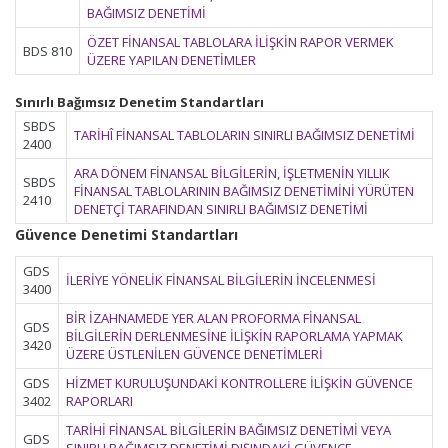
BAĞIMSIZ DENETİMİ
ÖZET FİNANSAL TABLOLARA İLİŞKİN RAPOR VERMEK
BDS 810
ÜZERE YAPILAN DENETİMLER
Sınırlı Bağımsız Denetim Standartları
SBDS
TARİHÎ FİNANSAL TABLOLARIN SINIRLI BAĞIMSIZ DENETİMİ
2400
ARA DÖNEM FİNANSAL BİLGİLERİN, İŞLETMENİN YILLIK
SBDS
FİNANSAL TABLOLARININ BAĞIMSIZ DENETİMİNİ YÜRÜTEN
2410
DENETÇİ TARAFINDAN SINIRLI BAĞIMSIZ DENETİM
İ
Güvence Denetimi Standartları
GDS
İLERİYE YÖNELİK FİNANSAL BİLGİLERİN İNCELENMESİ
3400
BİR İZAHNAMEDE YER ALAN PROFORMA FİNANSAL
GDS
BİLGİLERİN DERLENMESİNE İLİŞKİN RAPORLAMA YAPMAK
3420
ÜZERE ÜSTLENİLEN GÜVENCE DENETİMLERİ
GDS
HİZMET KURULUŞUNDAKİ KONTROLLERE İLİŞKİN GÜVENCE
3402
RAPORLARI
TARİHİ FİNANSAL BİLGİLERİN BAĞIMSIZ DENETİMİ VEYA
GDS