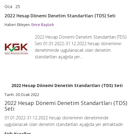
Oca
25
2022
yorumlar kapalı
Hesap
2022 Hesap Dönemi Denetim Standartları (TDS) Seti
Dönemi
Denetim
Haberi Ekleyen:
Emre Baştürk
Standartları
(TDS)
2022 Hesap Dönemi Denetim Standartları (TDS)
Seti
için
Seti 01.01.2022-31.12.2022 hesap döneminin
denetiminde uygulanacak olan denetim
standartları aşağıda yer…
2022 Hesap Dönemi Denetim Standartları (TDS) Seti
Tarih: 20 Ocak 2022
2022 Hesap Dönemi Denetim Standartları (TDS)
Seti
01.01.2022-31.12.2022 hesap döneminin denetiminde
uygulanacak olan denetim standartları aşağıda yer almaktadır.
Etik Kurallar