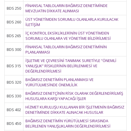
FİNANSAL TABLOLARIN BAĞIMSIZ DENETİMİNDE
BDS 250
MEVZUATIN DİKKATE ALINMASI
ÜST YÖNETİMDEN SORUMLU OLANLARLA KURULACAK
BDS 260
İLETİŞİM
İÇ KONTROL EKSİKLİKLERİNİN ÜST YÖNETİMDEN
BDS 265
SORUMLU OLANLARA VE YÖNETİME BİLDİRİLMESİ
FİNANSAL TABLOLARIN BAĞIMSIZ DENETİMİNİN
BDS 300
PLANLANMASI
İŞLETME VE ÇEVRESİNİ TANIMAK SURETİYLE “ÖNEMLİ
BDS 315
YANLIŞLIK” RİSKLERİNİN BELİRLENMESİ VE
DEĞERLENDİRİLMESİ
BAĞIMSIZ DENETİMİN PLANLANMASI VE
BDS 320
YÜRÜTÜLMESİNDE ÖNEMLİLİK
BAĞIMSIZ DENETÇİNİN RİSK OLARAK DEĞERLENDİRİLMİŞ
BDS 330
HUSUSLARA KARŞI YAPACAĞI İŞLER
HİZMET KURULUŞU KULLANAN BİR İŞLETMENİN BAĞIMSIZ
BDS 402
DENETİMİNDE DİKKATE ALINACAK HUSUSLAR
BAĞIMSIZ DENETİMİN YÜRÜTÜLMESİ SIRASINDA
BDS 450
BELİRLENEN YANLIŞLIKLARIN DEĞERLENDİRİLMESİ