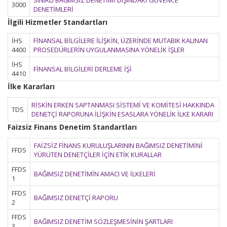
SINIRLI BAĞIMSIZ DENETİMİ DIŞINDAKİ GÜVENCE
3000
DENETİMLERİ
İlgili Hizmetler Standartları
İHS
FİNANSAL BİLGİLERE İLİŞKİN, ÜZERİNDE MUTABIK KALINAN
4400
PROSEDÜRLERİN UYGULANMASINA YÖNELİK İŞLER
İHS
FİNANSAL BİLGİLERİ DERLEME İŞİ
4410
İlke Kararları
RİSKİN ERKEN SAPTANMASI SİSTEMİ VE KOMİTESİ HAKKINDA
TDS
DENETÇİ RAPORUNA İLİŞKİN ESASLARA YÖNELİK İLKE KARARI
Faizsiz Finans Denetim Standartları
FAİZSİZ FİNANS KURULUŞLARININ BAĞIMSIZ DENETİMİNİ
FFDS
YÜRÜTEN DENETÇİLER İÇİN ETİK KURALLAR
FFDS
BAĞIMSIZ DENETİMİN AMACI VE İLKELERİ
1
FFDS
BAĞIMSIZ DENETÇİ RAPORU
2
FFDS
BAĞIMSIZ DENETİM SÖZLEŞMESİNİN ŞARTLARI
3