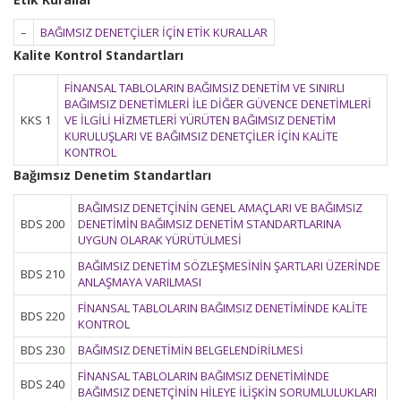
–
BAĞIMSIZ DENETÇİLER İÇİN ETİK KURALLAR
Kalite Kontrol Standartları
FİNANSAL TABLOLARIN BAĞIMSIZ DENETİM VE SINIRLI
BAĞIMSIZ DENETİMLERİ İLE DİĞER GÜVENCE DENETİMLERİ
KKS 1
VE İLGİLİ HİZMETLERİ YÜRÜTEN BAĞIMSIZ DENETİM
KURULUŞLARI VE BAĞIMSIZ DENETÇİLER İÇİN KALİTE
KONTROL
Bağımsız Denetim Standartları
BAĞIMSIZ DENETÇİNİN GENEL AMAÇLARI VE BAĞIMSIZ
BDS 200
DENETİMİN BAĞIMSIZ DENETİM STANDARTLARINA
UYGUN OLARAK YÜRÜTÜLMESİ
BAĞIMSIZ DENETİM SÖZLEŞMESİNİN ŞARTLARI ÜZERİNDE
BDS 210
ANLAŞMAYA VARILMASI
FİNANSAL TABLOLARIN BAĞIMSIZ DENETİMİNDE KALİTE
BDS 220
KONTROL
BDS 230
BAĞIMSIZ DENETİMİN BELGELENDİRİLMESİ
FİNANSAL TABLOLARIN BAĞIMSIZ DENETİMİNDE
BDS 240
BAĞIMSIZ DENETÇİNİN HİLEYE İLİŞKİN SORUMLULUKLARI