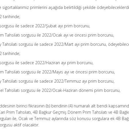
gortalılarımız primlerini aşağıda belirtildiği şekilde ödeyebileceklerdi
2 tarihinde;
ı sorgusu ile sadece 2022/Şubat ayı prim borcunu,
 Tahsilatı sorgusu ile 2022/Ocak ayı ve öncesi prim borcunu,
 Tahsilatı sorgusu ile sadece 2022/Mart ayı prim borcunu, ödeyebilece
2 tarihinde;
ı sorgusu ile sadece 2022/Haziran ayı prim borcunu,
Tahsilatı sorgusu ile 2022/Mayıs ayı ve öncesi prim borcunu,
y Tahsilatı sorgusu ile sadece 2022/Temmuz ayı prim borcunu,
el Tahsilatı sorgusu ile 2022/Ocak-Haziran dönemi prim borcunu,
esinin birinci fıkrasının (b) bendinin (4) numaralı alt bendi kapsamın
 Cari Prim Tahsilatı, 4B Bağkur Geçmiş Dönem Prim Tahsilatı ve 4B Bağk
sorguları ile, Ocak ve Temmuz aylarında söz konusu sorgulara ek 4B Bağ
rgusu aktif olacaktır.