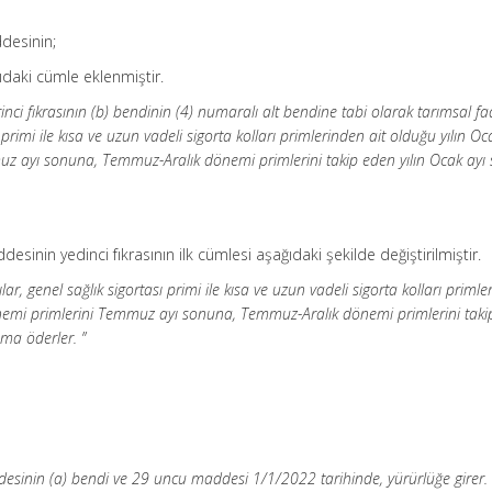
desinin;
ğıdaki cümle eklenmiştir.
i fıkrasının (b) bendinin (4) numaralı alt bendine tabi olarak tarımsal faa
primi ile kısa ve uzun vadeli sigorta kolları primlerinden ait olduğu yılın Oc
z ayı sonuna, Temmuz-Aralık dönemi primlerini takip eden yılın Ocak ayı
esinin yedinci fıkrasının ilk cümlesi aşağıdaki şekilde değiştirilmiştir.
, genel sağlık sigortası primi ile kısa ve uzun vadeli sigorta kolları priml
önemi primlerini Temmuz ayı sonuna, Temmuz-Aralık dönemi primlerini tak
ma öderler. ”
sinin (a) bendi ve 29 uncu maddesi 1/1/2022 tarihinde, yürürlüğe girer. 