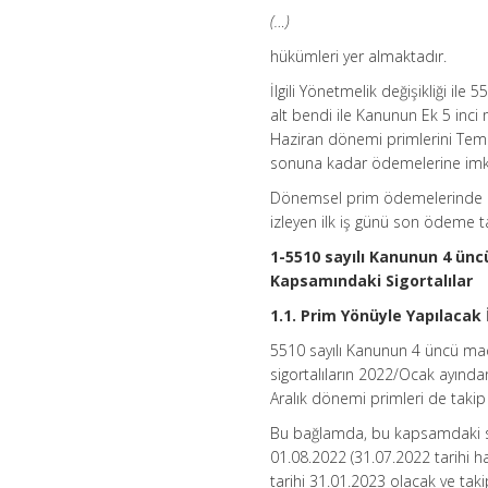
(…)
hükümleri yer almaktadır.
İlgili Yönetmelik değişikliği ile
alt bendi ile Kanunun Ek 5 inci
Haziran dönemi primlerini Temm
sonuna kadar ödemelerine imka
Dönemsel prim ödemelerinde Oca
izleyen ilk iş günü son ödeme ta
1-5510 sayılı Kanunun 4 üncü
Kapsamındaki Sigortalılar
1.1. Prim Yönüyle Yapılacak 
5510 sayılı Kanunun 4 üncü madd
sigortalıların 2022/Ocak ayın
Aralık dönemi primleri de takip
Bu bağlamda, bu kapsamdaki sig
01.08.2022 (31.07.2022 tarihi 
tarihi 31.01.2023 olacak ve tak