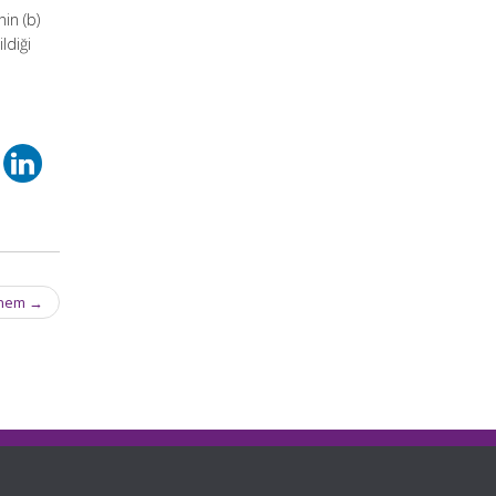
in (b)
ldiği
önem
→