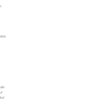
r.
ktir.
daki
ur
kur