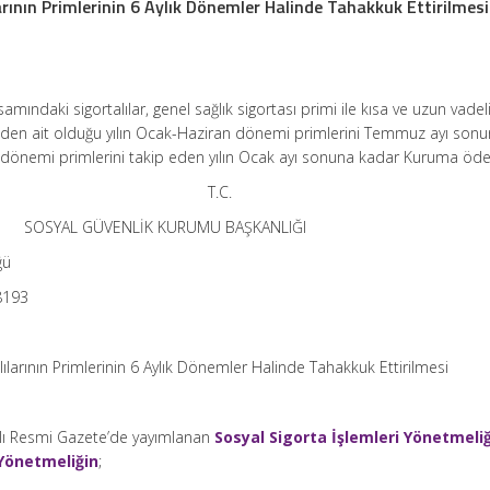
arının Primlerinin 6 Aylık Dönemler Halinde Tahakkuk Ettirilmesi
ındaki sigortalılar, genel sağlık sigortası primi ile kısa ve uzun vadeli
inden ait olduğu yılın Ocak-Haziran dönemi primlerini Temmuz ayı sonu
dönemi primlerini takip eden yılın Ocak ayı sonuna kadar Kuruma öder
T.C.
SOSYAL GÜVENLİK KURUMU BAŞKANLIĞI
ğü
8193
ılarının Primlerinin 6 Aylık Dönemler Halinde Tahakkuk Ettirilmesi
yılı Resmi Gazete’de yayımlanan
Sosyal Sigorta İşlemleri Yönetmeli
 Yönetmeliğin
;