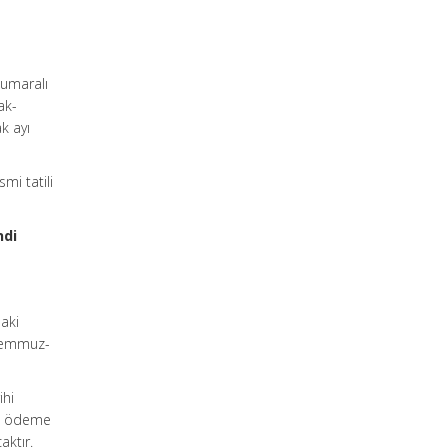
 numaralı
ak-
k ayı
mi tatili
ndi
daki
 Temmuz-
ihi
on ödeme
aktır.