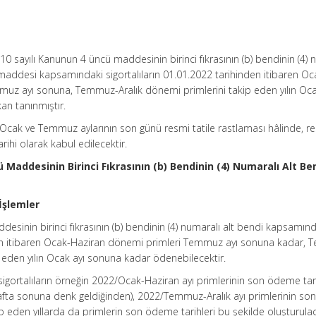
 5510 sayılı Kanunun 4 üncü maddesinin birinci fıkrasının (b) bendinin (4)
 maddesi kapsamındaki sigortalıların 01.01.2022 tarihinden itibaren Oc
uz ayı sonuna, Temmuz-Aralık dönemi primlerini takip eden yılın Oca
n tanınmıştır.
k ve Temmuz aylarının son günü resmi tatile rastlaması hâlinde, res
rihi olarak kabul edilecektir.
 Maddesinin Birinci Fıkrasının (b) Bendinin (4) Numaralı Alt Be
İşlemler
esinin birinci fıkrasının (b) bendinin (4) numaralı alt bendi kapsamın
dan itibaren Ocak-Haziran dönemi primleri Temmuz ayı sonuna kadar,
 eden yılın Ocak ayı sonuna kadar ödenebilecektir.
ortalıların örneğin 2022/Ocak-Haziran ayı primlerinin son ödeme tar
hafta sonuna denk geldiğinden), 2022/Temmuz-Aralık ayı primlerinin s
ip eden yıllarda da primlerin son ödeme tarihleri bu şekilde oluşturulac