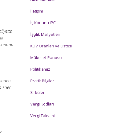
İletişim
İş Kanunu IPC
liyette
İşçilik Maliyetleri
ak-
 sonuna
KDV Oranları ve Listesi
Mükellef Panosu
Politikamız
erinden
Pratik Bilgiler
ip eden
Sirküler
Vergi Kodları
Vergi Takvimi
”