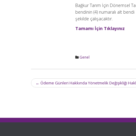
Bağkur Tarım İçin Dönemsel Tah
bendinin (4) numaralı alt bendi d
şekilde çalışacaktır.
Tamamı İçin Tıklayınız
Genel
Post
←
Ödeme Günleri Hakkında Yönetmelik Değişikliği Hak
navigation