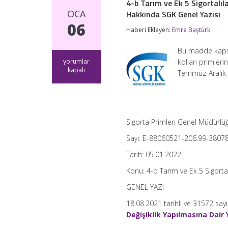
4-b Tarım ve Ek 5 Sigortalıl
OCA
Hakkında SGK Genel Yazısı
06
Haberi Ekleyen:
Emre Baştürk
Bu madde kapsam
4-
yorumlar
kolları primler
b
kapalı
Temmuz-Aralık 
Tarım
ve
Ek
5
Sigortalılarının
Primlerinin
Sigorta Primleri Genel Müdürlü
6
Sayı: E-88060521-206.99-3807
Aylık
Dönemler
Tarih: 05.01.2022
Halinde
Tahakkuk
Konu: 4-b Tarım ve Ek 5 Sigortal
Ettirilmesi
Hakkında
GENEL YAZI
SGK
Genel
18.08.2021 tarihli ve 31572 sa
Yazısı
Değişiklik Yapılmasına Dair
için