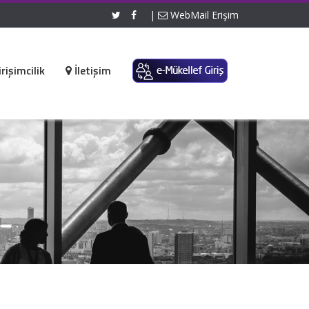
|
WebMail Erişim
rişimcilik
İletişim