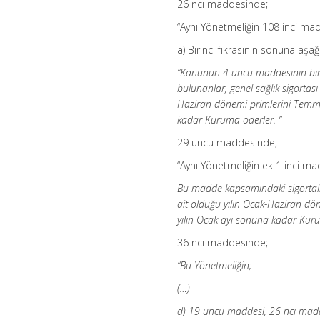
26 ncı maddesinde;
“Aynı Yönetmeliğin 108 inci mad
a) Birinci fıkrasının sonuna aşa
“Kanunun 4 üncü maddesinin birinc
bulunanlar, genel sağlık sigortası 
Haziran dönemi primlerini Temmu
kadar Kuruma öderler. ”
29 uncu maddesinde;
“Aynı Yönetmeliğin ek 1 inci madd
Bu madde kapsamındaki sigortalılar
ait olduğu yılın Ocak-Haziran d
yılın Ocak ayı sonuna kadar Kuru
36 ncı maddesinde;
“Bu Yönetmeliğin;
(…)
d) 19 uncu maddesi, 26 ncı madde