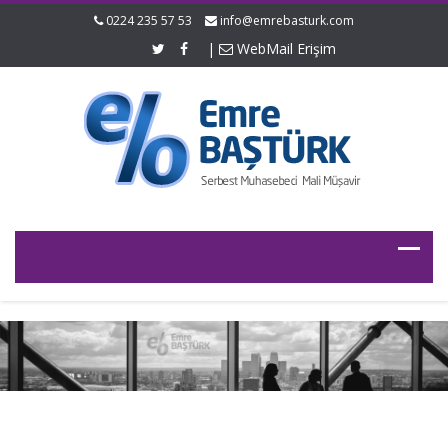
0224 235 57 53
info@emrebasturk.com
|
WebMail Erişim