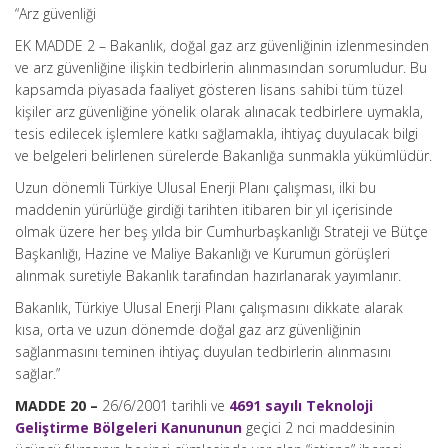
“Arz güvenliği
EK MADDE 2 – Bakanlık, doğal gaz arz güvenliğinin izlenmesinden
ve arz güvenliğine ilişkin tedbirlerin alınmasından sorumludur. Bu
kapsamda piyasada faaliyet gösteren lisans sahibi tüm tüzel
kişiler arz güvenliğine yönelik olarak alınacak tedbirlere uymakla,
tesis edilecek işlemlere katkı sağlamakla, ihtiyaç duyulacak bilgi
ve belgeleri belirlenen sürelerde Bakanlığa sunmakla yükümlüdür.
Uzun dönemli Türkiye Ulusal Enerji Planı çalışması, ilki bu
maddenin yürürlüğe girdiği tarihten itibaren bir yıl içerisinde
olmak üzere her beş yılda bir Cumhurbaşkanlığı Strateji ve Bütçe
Başkanlığı, Hazine ve Maliye Bakanlığı ve Kurumun görüşleri
alınmak suretiyle Bakanlık tarafından hazırlanarak yayımlanır.
Bakanlık, Türkiye Ulusal Enerji Planı çalışmasını dikkate alarak
kısa, orta ve uzun dönemde doğal gaz arz güvenliğinin
sağlanmasını teminen ihtiyaç duyulan tedbirlerin alınmasını
sağlar.”
MADDE 20 –
26/6/2001 tarihli ve
4691 sayılı Teknoloji
Geliştirme Bölgeleri Kanununun
geçici 2 nci maddesinin