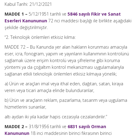
Kabul Tarihi: 21/12/2021
MADDE 1 –
5/12/1951 tarihli ve
5846 sayılı Fikir ve Sanat
Eserleri Kanununun
72 nci maddesi başlığı ile birlikte aşağıdaki
şekilde değiştirilmiştir.
“2. Teknolojik önlemleri etkisiz kılma:
MADDE 72 – Bu Kanunda yer alan hakların korunması amacıyla
eser, icra, fonogram, yapım ve yayınların kullanımının kontrolünü
sağlamak üzere erişim kontrolü veya şifreleme gibi koruma
yöntemi ya da çoğaltım kontrol mekanizması uygulamalarıyla
sağlanan etkili teknolojik önlemleri etkisiz kılmaya yönelik;
a) Ürün ve araçları imal veya ithal eden, dağıtan, satan, kiraya
veren veya ticari amaçla elinde bulunduranlar,
b) Ürün ve araçların reklam, pazarlama, tasarım veya uygulama
hizmetlerini sunanlar,
altı aydan iki yıla kadar hapis cezasıyla cezalandırılır.”
MADDE 2 –
31/8/1956 tarihli ve
6831 sayılı Orman
Kanununun
18 inci maddesinin birinci fıkrasının birinci