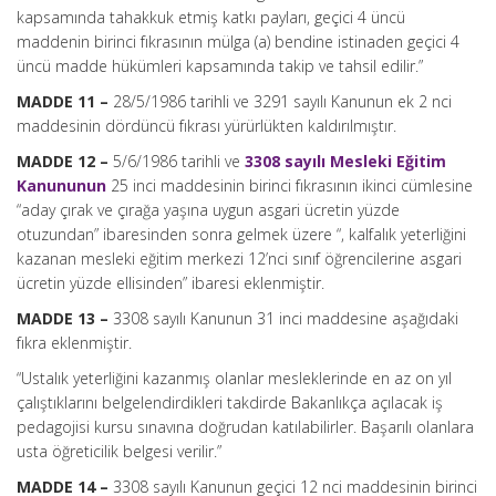
kapsamında tahakkuk etmiş katkı payları, geçici 4 üncü
maddenin birinci fıkrasının mülga (a) bendine istinaden geçici 4
üncü madde hükümleri kapsamında takip ve tahsil edilir.”
MADDE 11 –
28/5/1986 tarihli ve 3291 sayılı Kanunun ek 2 nci
maddesinin dördüncü fıkrası yürürlükten kaldırılmıştır.
MADDE 12 –
5/6/1986 tarihli ve
3308 sayılı Mesleki Eğitim
Kanununun
25 inci maddesinin birinci fıkrasının ikinci cümlesine
“aday çırak ve çırağa yaşına uygun asgari ücretin yüzde
otuzundan” ibaresinden sonra gelmek üzere “, kalfalık yeterliğini
kazanan mesleki eğitim merkezi 12’nci sınıf öğrencilerine asgari
ücretin yüzde ellisinden” ibaresi eklenmiştir.
MADDE 13 –
3308 sayılı Kanunun 31 inci maddesine aşağıdaki
fıkra eklenmiştir.
“Ustalık yeterliğini kazanmış olanlar mesleklerinde en az on yıl
çalıştıklarını belgelendirdikleri takdirde Bakanlıkça açılacak iş
pedagojisi kursu sınavına doğrudan katılabilirler. Başarılı olanlara
usta öğreticilik belgesi verilir.”
MADDE 14 –
3308 sayılı Kanunun geçici 12 nci maddesinin birinci