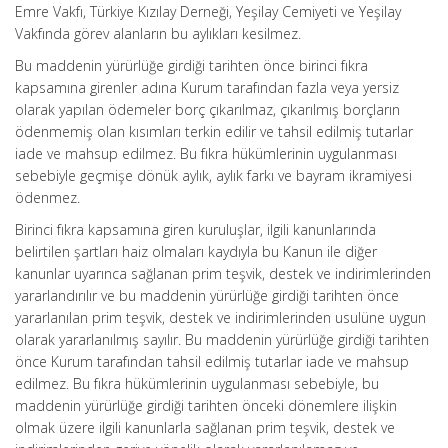
Emre Vakfı, Türkiye Kızılay Derneği, Yeşilay Cemiyeti ve Yeşilay
Vakfında görev alanların bu aylıkları kesilmez.
Bu maddenin yürürlüğe girdiği tarihten önce birinci fıkra
kapsamına girenler adına Kurum tarafından fazla veya yersiz
olarak yapılan ödemeler borç çıkarılmaz, çıkarılmış borçların
ödenmemiş olan kısımları terkin edilir ve tahsil edilmiş tutarlar
iade ve mahsup edilmez. Bu fıkra hükümlerinin uygulanması
sebebiyle geçmişe dönük aylık, aylık farkı ve bayram ikramiyesi
ödenmez.
Birinci fıkra kapsamına giren kuruluşlar, ilgili kanunlarında
belirtilen şartları haiz olmaları kaydıyla bu Kanun ile diğer
kanunlar uyarınca sağlanan prim teşvik, destek ve indirimlerinden
yararlandırılır ve bu maddenin yürürlüğe girdiği tarihten önce
yararlanılan prim teşvik, destek ve indirimlerinden usulüne uygun
olarak yararlanılmış sayılır. Bu maddenin yürürlüğe girdiği tarihten
önce Kurum tarafından tahsil edilmiş tutarlar iade ve mahsup
edilmez. Bu fıkra hükümlerinin uygulanması sebebiyle, bu
maddenin yürürlüğe girdiği tarihten önceki dönemlere ilişkin
olmak üzere ilgili kanunlarla sağlanan prim teşvik, destek ve