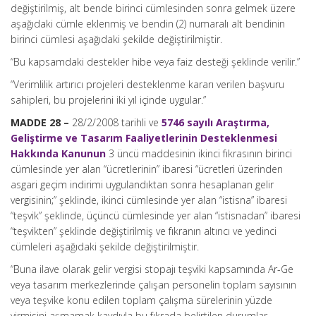
değiştirilmiş, alt bende birinci cümlesinden sonra gelmek üzere
aşağıdaki cümle eklenmiş ve bendin (2) numaralı alt bendinin
birinci cümlesi aşağıdaki şekilde değiştirilmiştir.
“Bu kapsamdaki destekler hibe veya faiz desteği şeklinde verilir.”
“Verimlilik artırıcı projeleri desteklenme kararı verilen başvuru
sahipleri, bu projelerini iki yıl içinde uygular.”
MADDE 28 –
28/2/2008 tarihli ve
5746 sayılı Araştırma,
Geliştirme ve Tasarım Faaliyetlerinin Desteklenmesi
Hakkında Kanunun
3 üncü maddesinin ikinci fıkrasının birinci
cümlesinde yer alan “ücretlerinin” ibaresi “ücretleri üzerinden
asgari geçim indirimi uygulandıktan sonra hesaplanan gelir
vergisinin;” şeklinde, ikinci cümlesinde yer alan “istisna” ibaresi
“teşvik” şeklinde, üçüncü cümlesinde yer alan “istisnadan” ibaresi
“teşvikten” şeklinde değiştirilmiş ve fıkranın altıncı ve yedinci
cümleleri aşağıdaki şekilde değiştirilmiştir.
“Buna ilave olarak gelir vergisi stopajı teşviki kapsamında Ar-Ge
veya tasarım merkezlerinde çalışan personelin toplam sayısının
veya teşvike konu edilen toplam çalışma sürelerinin yüzde
yirmisini aşmamak kaydıyla bu fıkrada belirtilen durumlar