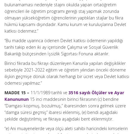
bulunamaması nedeniyle stajını okulda yapan ortaöğretim
öğrencileri ile öğretim programı gereği staj yapmak zorunda
olmayan yükseköğretim öğrencilerinin yaptıkları stajlar bu fıkra
hükmü kapsamı dışındadır. Kamu kurum ve kuruluşlarına Devlet
katkısı ödenmez.”
“Bu madde uyarınca ödenen Devlet katkısı ödemenin yapıldığı
tarihi takip eden iki ay içerisinde Çalışma ve Sosyal Güvenlik
Bakanlığı bütçesinden İşsizlik Sigortası Fonuna aktarılır.
Birinci fıkrada bu fıkrayı düzenleyen Kanunla yapılan değişiklikler
sebebiyle 2021-2022 eğitim ve öğretim yılından önceki döneme
ilişkin geçmişe dönük olarak herhangi bir ücret veya Devlet katkısı
ödemesi yapılmaz.”
MADDE 15 –
11/1/1989 tarihli ve
3516 sayılı Ölçüler ve Ayar
Kanununun
15 inci maddesinin birinci fıkrasının (c) bendine
“Damgası kopmuş, bozulmuş,” ibaresinden sonra gelmek üzere
“damga süresi geçmiş” ibaresi eklenmiş, (e) bendi aşağıdaki
şekilde değiştirilmiş ve fıkraya aşağıdaki bent eklenmiştir.
“e) Ani muayenelerde veya ölçü aleti sahibi haricindeki kimselerin