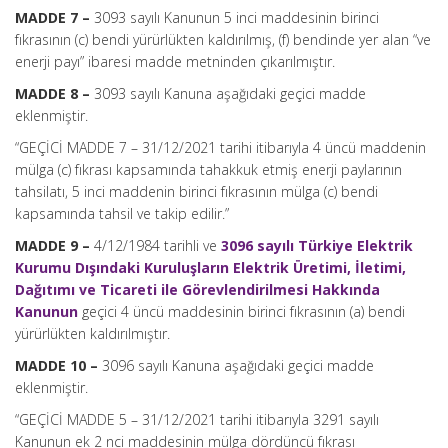
MADDE 7 –
3093 sayılı Kanunun 5 inci maddesinin birinci
fıkrasının (c) bendi yürürlükten kaldırılmış, (f) bendinde yer alan “ve
enerji payı” ibaresi madde metninden çıkarılmıştır.
MADDE 8 –
3093 sayılı Kanuna aşağıdaki geçici madde
eklenmiştir.
“GEÇİCİ MADDE 7 – 31/12/2021 tarihi itibarıyla 4 üncü maddenin
mülga (c) fıkrası kapsamında tahakkuk etmiş enerji paylarının
tahsilatı, 5 inci maddenin birinci fıkrasının mülga (c) bendi
kapsamında tahsil ve takip edilir.”
MADDE 9 –
4/12/1984 tarihli ve
3096 sayılı Türkiye Elektrik
Kurumu Dışındaki Kuruluşların Elektrik Üretimi, İletimi,
Dağıtımı ve Ticareti ile Görevlendirilmesi Hakkında
Kanunun
geçici 4 üncü maddesinin birinci fıkrasının (a) bendi
yürürlükten kaldırılmıştır.
MADDE 10 –
3096 sayılı Kanuna aşağıdaki geçici madde
eklenmiştir.
“GEÇİCİ MADDE 5 – 31/12/2021 tarihi itibarıyla 3291 sayılı
Kanunun ek 2 nci maddesinin mülga dördüncü fıkrası