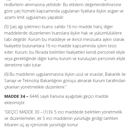
tedbirlerin alınmasına yetkilidir. Bu etkilerin değerlendirilmesine
göre şarj hizmeti kapsamında uygulanan fiyatlara ilişkin asgari ve
azami limit uygulaması yapabilir.
(5) Şarj ağı işletmeci lisansı sahibi 16 ncı madde hariç diğer
maddelerde düzenlenen lisanslara ilişkin hak ve yükümlülüklere
tabi değildir. Kurum bu maddeye ve ikincil mevzuata aykırı olarak
faaliyette bulunanlara 16 ncı madde kapsamında işlem tesis
eder. Kurum, bu fıkrada belirtilen faaliyetleri kendi personeli eliyle
veya gerektiğinde diğer kamu kurum ve kuruluşları personeli eliyle
denetime tabi tutar.
(6) Bu maddenin uygulanmasına ilişkin usul ve esaslar, Bakanlık ile
Sanayi ve Teknoloji Bakanlığının görüşü alınarak Kurum tarafından
çıkarılan yönetmelikle düzenlenir.”
MADDE 34 –
6446 sayılı Kanuna aşağıdaki geçici madde
eklenmiştir.
“GEÇİCİ MADDE 30 – (1) Ek 5 inci maddede belirtilen yönetmelik
ve düzenlemeler, ek 5 inci maddenin yürürlüğe girdiği tarihten
itibaren üç ay içerisinde yürürlüğe konur.