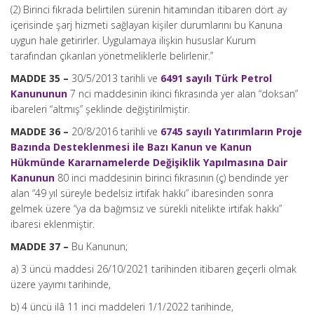
(2) Birinci fıkrada belirtilen sürenin hitamından itibaren dört ay
içerisinde şarj hizmeti sağlayan kişiler durumlarını bu Kanuna
uygun hale getirirler. Uygulamaya ilişkin hususlar Kurum
tarafından çıkarılan yönetmeliklerle belirlenir.”
MADDE 35 –
30/5/2013 tarihli ve
6491 sayılı Türk Petrol
Kanununun
7 nci maddesinin ikinci fıkrasında yer alan “doksan”
ibareleri “altmış” şeklinde değiştirilmiştir.
MADDE 36 –
20/8/2016 tarihli ve
6745 sayılı Yatırımların Proje
Bazında Desteklenmesi ile Bazı Kanun ve Kanun
Hükmünde Kararnamelerde Değişiklik Yapılmasına Dair
Kanunun
80 inci maddesinin birinci fıkrasının (ç) bendinde yer
alan “49 yıl süreyle bedelsiz irtifak hakkı” ibaresinden sonra
gelmek üzere “ya da bağımsız ve sürekli nitelikte irtifak hakkı”
ibaresi eklenmiştir.
MADDE 37 –
Bu Kanunun;
a) 3 üncü maddesi 26/10/2021 tarihinden itibaren geçerli olmak
üzere yayımı tarihinde,
b) 4 üncü ilâ 11 inci maddeleri 1/1/2022 tarihinde,