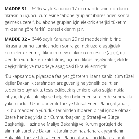
MADDE 31 –
6446 sayılı Kanunun 17 nci maddesinin dördüncü
fıkrasının üçüncü cümlesine “abone grupları” ibaresinden sonra
gelmek üzere “, bu abone grupları için elektrik enerjisi tüketim
miktarına göre farklı” ibaresi eklenmiştir.
MADDE 32 –
6446 sayılı Kanunun 20 nci maddesinin birinci
fıkrasına birinci cümlesinden sonra gelmek üzere aşağıdaki
cümleler eklenmiş, fıkranın mevcut ikinci cümlesi ile (a), (b), (c)
bentleri yürürlükten kaldırılmış, üçüncü fıkrası aşağıdaki şekilde
değiştirilmiş ve maddeye aşağıdaki fıkra eklenmiştir.
“Bu kapsamda, piyasada faaliyet gösteren lisans sahibi tüm tüzel
kişiler Bakanlık tarafından arz güvenliğine yönelik belirtilen
tedbirlere uymakla, tesis edilecek işlemlere katkı sağlamakla,
ihtiyaç duyulacak bilgi ve belgeleri belirlenen sürelerde sunmakla
yükümlüdür. Uzun dönemli Türkiye Ulusal Enerji Planı çalışması,
ilki bu maddenin yürürlük tarihinden itibaren bir yıl içinde olmak
üzere her beş yılda bir Cumhurbaşkanlığı Strateji ve Bütçe
Başkanlığı, Hazine ve Maliye Bakanlığı ve Kurum görüşleri de
alınmak suretiyle Bakanlık tarafından hazırlanarak yayımlanır.
Bakanlık, Türkiye Ulusal Enerji Planı çalışmasını dikkate alarak