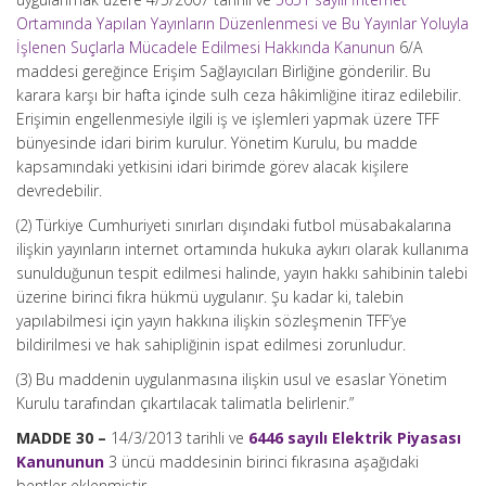
Ortamında Yapılan Yayınların Düzenlenmesi ve Bu Yayınlar Yoluyla
İşlenen Suçlarla Mücadele Edilmesi Hakkında Kanunun
6/A
maddesi gereğince Erişim Sağlayıcıları Birliğine gönderilir. Bu
karara karşı bir hafta içinde sulh ceza hâkimliğine itiraz edilebilir.
Erişimin engellenmesiyle ilgili iş ve işlemleri yapmak üzere TFF
bünyesinde idari birim kurulur. Yönetim Kurulu, bu madde
kapsamındaki yetkisini idari birimde görev alacak kişilere
devredebilir.
(2) Türkiye Cumhuriyeti sınırları dışındaki futbol müsabakalarına
ilişkin yayınların internet ortamında hukuka aykırı olarak kullanıma
sunulduğunun tespit edilmesi halinde, yayın hakkı sahibinin talebi
üzerine birinci fıkra hükmü uygulanır. Şu kadar ki, talebin
yapılabilmesi için yayın hakkına ilişkin sözleşmenin TFF’ye
bildirilmesi ve hak sahipliğinin ispat edilmesi zorunludur.
(3) Bu maddenin uygulanmasına ilişkin usul ve esaslar Yönetim
Kurulu tarafından çıkartılacak talimatla belirlenir.”
MADDE 30 –
14/3/2013 tarihli ve
6446 sayılı Elektrik Piyasası
Kanununun
3 üncü maddesinin birinci fıkrasına aşağıdaki
bentler eklenmiştir.