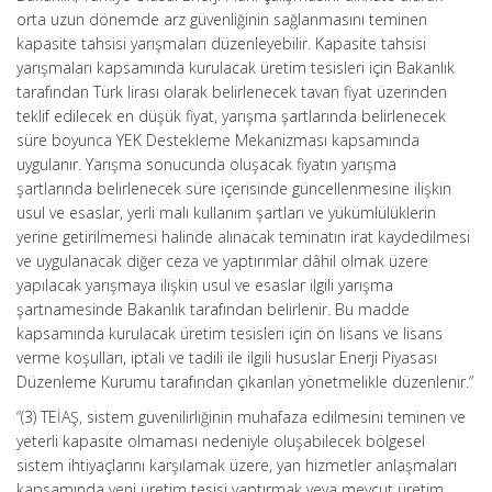
orta uzun dönemde arz güvenliğinin sağlanmasını teminen
kapasite tahsisi yarışmaları düzenleyebilir. Kapasite tahsisi
yarışmaları kapsamında kurulacak üretim tesisleri için Bakanlık
tarafından Türk lirası olarak belirlenecek tavan fiyat üzerinden
teklif edilecek en düşük fiyat, yarışma şartlarında belirlenecek
süre boyunca YEK Destekleme Mekanizması kapsamında
uygulanır. Yarışma sonucunda oluşacak fiyatın yarışma
şartlarında belirlenecek süre içerisinde güncellenmesine ilişkin
usul ve esaslar, yerli malı kullanım şartları ve yükümlülüklerin
yerine getirilmemesi halinde alınacak teminatın irat kaydedilmesi
ve uygulanacak diğer ceza ve yaptırımlar dâhil olmak üzere
yapılacak yarışmaya ilişkin usul ve esaslar ilgili yarışma
şartnamesinde Bakanlık tarafından belirlenir. Bu madde
kapsamında kurulacak üretim tesisleri için ön lisans ve lisans
verme koşulları, iptali ve tadili ile ilgili hususlar Enerji Piyasası
Düzenleme Kurumu tarafından çıkarılan yönetmelikle düzenlenir.”
“(3) TEİAŞ, sistem güvenilirliğinin muhafaza edilmesini teminen ve
yeterli kapasite olmaması nedeniyle oluşabilecek bölgesel
sistem ihtiyaçlarını karşılamak üzere, yan hizmetler anlaşmaları
kapsamında yeni üretim tesisi yaptırmak veya mevcut üretim