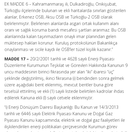
EK MADDE 6 – Kahramanmaraş ili, Dulkadiroğlu, Onikişubat,
Türkoğlu ilçelerinde bulunan ve ekli haritalarda sınırları gösterilen
alanlar, Erkenez OSB, Aksu OSB ve Türkoğlu-2 OSB olarak
belirlenmiştir. Belirlenen alanlarda asgari ortak kullanım alanı
oranı ve sağlık koruma bandı mesafesi şartları aranmaz. Bu OSB
alanlarında kalan taşınmazların onaylı imar planından gelen
müktesep hakları korunur. Kuruluş protokolünün Bakanlıkça
onaylanması ve sicile kaydı ile OSB’ler tüzel kişilik kazanır.”
MADDE 17 –
20/2/2001 tarihli ve 4628 sayılı Enerji Piyasası
Düzenleme Kurumunun Teşkilat ve Görevleri Hakkında Kanunun 9
uncu maddesinin birinci fıkrasında yer alan “iki” ibaresi “üç”
şeklinde değiştirilmiş, ikinci fıkrasına (ı) bendinden sonra gelmek
üzere aşağıdaki bent eklenmiş, mevcut bentler buna göre
teselsül ettirilmiş ve ekli (1) sayılı listede belirtilen kadrolar ihdas
edilerek Kanuna ekli (I) sayılı cetvele eklenmiştir.
“i) Enerji Dönüşüm Dairesi Başkanlığı: Bu Kanun ve 14/3/2013
tarihli ve 6446 sayılı Elektrik Piyasası Kanunu ve Doğal Gaz
Piyasası Kanunu kapsamında; elektrik ve doğal gaz faaliyetleri ile
ilişkilendirilen enerji politikaları çerçevesinde Kurumun görev