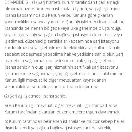
EK MADDE 5 – (1) Şarj hizmeti, Kurum tarafından ticari amaçlı
olmamak üzere belirlenen istisnalar dışında, şarj ağı işletmeci
lisansı kapsamında bu Kanun ve bu Kanuna göre çıkarılan
yönetmelikler uyarınca yürütülür. Şarj ağı işletmeci lisansı sahibi,
lisansında belirlenen bölgede veya ülke genelinde oluşturduğu
veya oluşturacağı şarj ağına bağlı şarj istasyonu kurulması veya
işletilmesi, düzenlediği sertifikalar kapsamında şarj istasyonu
kurdurulması veya işlettirilmesi ile elektrikli araç kullanıcıları ile
sadakat sözleşmesi yapabilme hak ve yetkisine sahip olur. Şarj
hizmetinin sağlanmasında asli sorumluluk şarj ağı işletmeci
lisansı sahibinin olup, şarj hizmetinin sertifikalı şarj istasyonu
işletmecisince sağlanması, şarj ağı işletmeci lisansı sahibinin bu
Kanun, ilgili mevzuat ile diğer mevzuattan kaynaklanan
yükümlülük ve sorumluluklarını ortadan kaldırmaz.
(2) Şarj ağı işletmeci lisansı sahibi;
a) Bu Kanun, ilgili mevzuat, diğer mevzuat, ilgili standartlar ve
Kurum tarafından çıkartılan düzenlemelere uygun davranmak,
b) Kurum tarafından belirlenen istisnalar ve mücbir sebep halleri
dışında kendi şarj ağına bağlı şarj istasyonlarında sürekli,