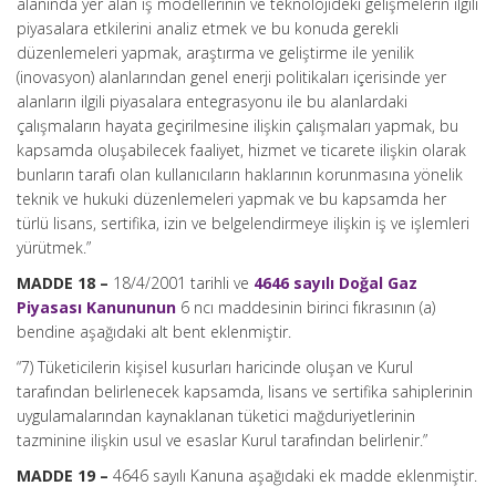
alanında yer alan iş modellerinin ve teknolojideki gelişmelerin ilgili
piyasalara etkilerini analiz etmek ve bu konuda gerekli
düzenlemeleri yapmak, araştırma ve geliştirme ile yenilik
(inovasyon) alanlarından genel enerji politikaları içerisinde yer
alanların ilgili piyasalara entegrasyonu ile bu alanlardaki
çalışmaların hayata geçirilmesine ilişkin çalışmaları yapmak, bu
kapsamda oluşabilecek faaliyet, hizmet ve ticarete ilişkin olarak
bunların tarafı olan kullanıcıların haklarının korunmasına yönelik
teknik ve hukuki düzenlemeleri yapmak ve bu kapsamda her
türlü lisans, sertifika, izin ve belgelendirmeye ilişkin iş ve işlemleri
yürütmek.”
MADDE 18 –
18/4/2001 tarihli ve
4646 sayılı Doğal Gaz
Piyasası Kanununun
6 ncı maddesinin birinci fıkrasının (a)
bendine aşağıdaki alt bent eklenmiştir.
“7) Tüketicilerin kişisel kusurları haricinde oluşan ve Kurul
tarafından belirlenecek kapsamda, lisans ve sertifika sahiplerinin
uygulamalarından kaynaklanan tüketici mağduriyetlerinin
tazminine ilişkin usul ve esaslar Kurul tarafından belirlenir.”
MADDE 19 –
4646 sayılı Kanuna aşağıdaki ek madde eklenmiştir.