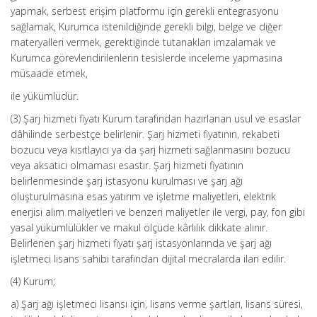
yapmak, serbest erişim platformu için gerekli entegrasyonu
sağlamak, Kurumca istenildiğinde gerekli bilgi, belge ve diğer
materyalleri vermek, gerektiğinde tutanakları imzalamak ve
Kurumca görevlendirilenlerin tesislerde inceleme yapmasına
müsaade etmek,
ile yükümlüdür.
(3) Şarj hizmeti fiyatı Kurum tarafından hazırlanan usul ve esaslar
dâhilinde serbestçe belirlenir. Şarj hizmeti fiyatının, rekabeti
bozucu veya kısıtlayıcı ya da şarj hizmeti sağlanmasını bozucu
veya aksatıcı olmaması esastır. Şarj hizmeti fiyatının
belirlenmesinde şarj istasyonu kurulması ve şarj ağı
oluşturulmasına esas yatırım ve işletme maliyetleri, elektrik
enerjisi alım maliyetleri ve benzeri maliyetler ile vergi, pay, fon gibi
yasal yükümlülükler ve makul ölçüde kârlılık dikkate alınır.
Belirlenen şarj hizmeti fiyatı şarj istasyonlarında ve şarj ağı
işletmeci lisans sahibi tarafından dijital mecralarda ilan edilir.
(4) Kurum;
a) Şarj ağı işletmeci lisansı için, lisans verme şartları, lisans süresi,