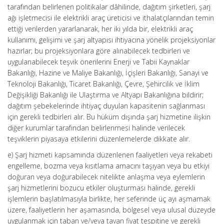
tarafından belirlenen politikalar dâhilinde, dağıtım şirketleri, şarj
ağı işletmecisi ile elektrikli araç üreticisi ve ithalatçılarından temin
ettiği verilerden yararlanarak, her iki yılda bir, elektrikli araç
kullanımı, gelişimi ve şarj altyapısı ihtiyacına yönelik projeksiyonlar
hazırlar; bu projeksiyonlara göre alınabilecek tedbirleri ve
uygulanabilecek teşvik önerilerini Enerji ve Tabii Kaynaklar
Bakanlığı, Hazine ve Maliye Bakanlığı, İçişleri Bakanlığı, Sanayi ve
Teknoloji Bakanlığı, Ticaret Bakanlığı, Çevre, Şehircilik ve İklim
Değişikliği Bakanlığı ile Ulaştırma ve Altyapı Bakanlığına bildirir;
dağıtım şebekelerinde ihtiyaç duyulan kapasitenin sağlanması
için gerekli tedbirleri alır. Bu hüküm dışında şarj hizmetine ilişkin
diğer kurumlar tarafından belirlenmesi halinde verilecek
teşviklerin piyasaya etkilerini düzenlemelerde dikkate alır.
e) Şarj hizmeti kapsamında düzenlenen faaliyetleri veya rekabeti
engelleme, bozma veya kısıtlama amacını taşıyan veya bu etkiyi
doğuran veya doğurabilecek nitelikte anlaşma veya eylemlerin
şarj hizmetlerini bozucu etkiler oluşturması halinde, gerekli
işlemlerin başlatılmasıyla birlikte, her seferinde üç ayı aşmamak
üzere, faaliyetlerin her aşamasında, bölgesel veya ulusal düzeyde
uygulanmak için taban ve/veya tavan fiyat tespitine ve gerekli