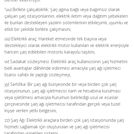
“uu) Birlikte çalışabilirlik: Şarj ağına bağlı veya bağımsız olarak
çalışan şarj istasyonlarının, elektrik iletim veya dağıtım şebekeleri
ile bunları destekleyen yazılım sistemlerinin etkileşimli, uyumlu ve
etkili bir şekilde birlikte çalışmasını,
üü) Elektrikli araç: Hareket etmesinde tek başına veya
destekleyici olarak elektrikli motor kullanılan ve elektrik enerjisiyle
haricen şarj edilebilen motorlu karayolu taşıtını,
vv) Sadakat sözleşmesi: Elektrikli araç kullanıcısının şarj hizmetini
belli avantajlar dâhilinde edinmesi amacıyla şarj ağı işletmeci
lisansı sahibi ile yaptığı sözleşmeyi,
yy) Sertifika: Bir şarj ağı bünyesinde bir veya birden çok şarj
istasyonunun, şarj ağı işletmecisi nam ve hesabına kurulması
veya işletilmesi amacıyla Kurumun belirlediği usul ve esaslar
çerçevesinde şarj ağı işletmecisi tarafından gerçek veya tüzel
kişiye verilen yetki belgesini,
zz) Şarj Ağı: Elektrikli araçlara birden çok şarj istasyonunda şarj
hizmeti sağlamak için oluşturulan ve şarj ağı işletmecisi
tarafından yönetilen sistemi,