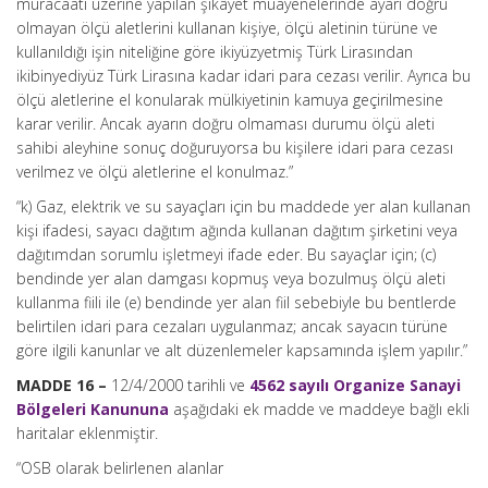
müracaatı üzerine yapılan şikâyet muayenelerinde ayarı doğru
olmayan ölçü aletlerini kullanan kişiye, ölçü aletinin türüne ve
kullanıldığı işin niteliğine göre ikiyüzyetmiş Türk Lirasından
ikibinyediyüz Türk Lirasına kadar idari para cezası verilir. Ayrıca bu
ölçü aletlerine el konularak mülkiyetinin kamuya geçirilmesine
karar verilir. Ancak ayarın doğru olmaması durumu ölçü aleti
sahibi aleyhine sonuç doğuruyorsa bu kişilere idari para cezası
verilmez ve ölçü aletlerine el konulmaz.”
“k) Gaz, elektrik ve su sayaçları için bu maddede yer alan kullanan
kişi ifadesi, sayacı dağıtım ağında kullanan dağıtım şirketini veya
dağıtımdan sorumlu işletmeyi ifade eder. Bu sayaçlar için; (c)
bendinde yer alan damgası kopmuş veya bozulmuş ölçü aleti
kullanma fiili ile (e) bendinde yer alan fiil sebebiyle bu bentlerde
belirtilen idari para cezaları uygulanmaz; ancak sayacın türüne
göre ilgili kanunlar ve alt düzenlemeler kapsamında işlem yapılır.”
MADDE 16 –
12/4/2000 tarihli ve
4562 sayılı Organize Sanayi
Bölgeleri Kanununa
aşağıdaki ek madde ve maddeye bağlı ekli
haritalar eklenmiştir.
“OSB olarak belirlenen alanlar