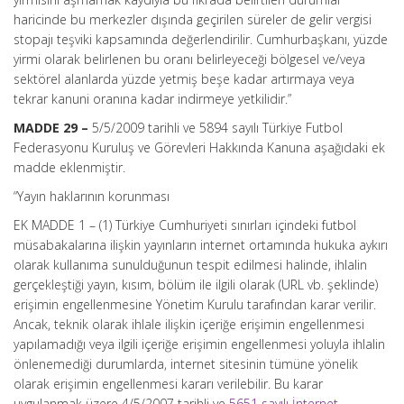
haricinde bu merkezler dışında geçirilen süreler de gelir vergisi
stopajı teşviki kapsamında değerlendirilir. Cumhurbaşkanı, yüzde
yirmi olarak belirlenen bu oranı belirleyeceği bölgesel ve/veya
sektörel alanlarda yüzde yetmiş beşe kadar artırmaya veya
tekrar kanuni oranına kadar indirmeye yetkilidir.”
MADDE 29 –
5/5/2009 tarihli ve 5894 sayılı Türkiye Futbol
Federasyonu Kuruluş ve Görevleri Hakkında Kanuna aşağıdaki ek
madde eklenmiştir.
“Yayın haklarının korunması
EK MADDE 1 – (1) Türkiye Cumhuriyeti sınırları içindeki futbol
müsabakalarına ilişkin yayınların internet ortamında hukuka aykırı
olarak kullanıma sunulduğunun tespit edilmesi halinde, ihlalin
gerçekleştiği yayın, kısım, bölüm ile ilgili olarak (URL vb. şeklinde)
erişimin engellenmesine Yönetim Kurulu tarafından karar verilir.
Ancak, teknik olarak ihlale ilişkin içeriğe erişimin engellenmesi
yapılamadığı veya ilgili içeriğe erişimin engellenmesi yoluyla ihlalin
önlenemediği durumlarda, internet sitesinin tümüne yönelik
olarak erişimin engellenmesi kararı verilebilir. Bu karar
uygulanmak üzere 4/5/2007 tarihli ve
5651 sayılı İnternet