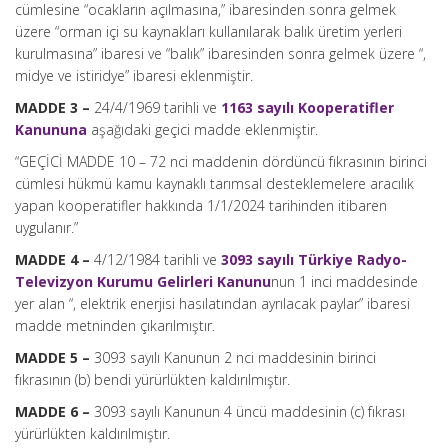
cümlesine “ocakların açılmasına,” ibaresinden sonra gelmek
üzere “orman içi su kaynakları kullanılarak balık üretim yerleri
kurulmasına” ibaresi ve “balık” ibaresinden sonra gelmek üzere “,
midye ve istiridye” ibaresi eklenmiştir.
MADDE 3 –
24/4/1969 tarihli ve
1163 sayılı Kooperatifler
Kanununa
aşağıdaki geçici madde eklenmiştir.
“GEÇİCİ MADDE 10 – 72 nci maddenin dördüncü fıkrasının birinci
cümlesi hükmü kamu kaynaklı tarımsal desteklemelere aracılık
yapan kooperatifler hakkında 1/1/2024 tarihinden itibaren
uygulanır.”
MADDE 4 –
4/12/1984 tarihli ve
3093 sayılı Türkiye Radyo-
Televizyon Kurumu Gelirleri Kanunu
nun 1 inci maddesinde
yer alan “, elektrik enerjisi hasılatından ayrılacak paylar” ibaresi
madde metninden çıkarılmıştır.
MADDE 5 –
3093 sayılı Kanunun 2 nci maddesinin birinci
fıkrasının (b) bendi yürürlükten kaldırılmıştır.
MADDE 6 –
3093 sayılı Kanunun 4 üncü maddesinin (c) fıkrası
yürürlükten kaldırılmıştır.