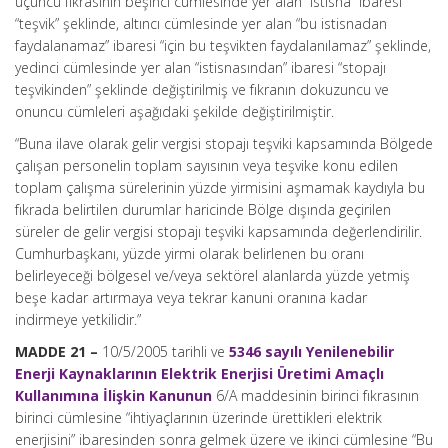
üçüncü fıkrasının beşinci cümlesinde yer alan “istisna” ibaresi
“teşvik” şeklinde, altıncı cümlesinde yer alan “bu istisnadan
faydalanamaz” ibaresi “için bu teşvikten faydalanılamaz” şeklinde,
yedinci cümlesinde yer alan “istisnasından” ibaresi “stopajı
teşvikinden” şeklinde değiştirilmiş ve fıkranın dokuzuncu ve
onuncu cümleleri aşağıdaki şekilde değiştirilmiştir.
“Buna ilave olarak gelir vergisi stopajı teşviki kapsamında Bölgede
çalışan personelin toplam sayısının veya teşvike konu edilen
toplam çalışma sürelerinin yüzde yirmisini aşmamak kaydıyla bu
fıkrada belirtilen durumlar haricinde Bölge dışında geçirilen
süreler de gelir vergisi stopajı teşviki kapsamında değerlendirilir.
Cumhurbaşkanı, yüzde yirmi olarak belirlenen bu oranı
belirleyeceği bölgesel ve/veya sektörel alanlarda yüzde yetmiş
beşe kadar artırmaya veya tekrar kanuni oranına kadar
indirmeye yetkilidir.”
MADDE 21 –
10/5/2005 tarihli ve
5346 sayılı Yenilenebilir
Enerji Kaynaklarının Elektrik Enerjisi Üretimi Amaçlı
Kullanımına İlişkin Kanunun
6/A maddesinin birinci fıkrasının
birinci cümlesine “ihtiyaçlarının üzerinde ürettikleri elektrik
enerjisini” ibaresinden sonra gelmek üzere ve ikinci cümlesine “Bu