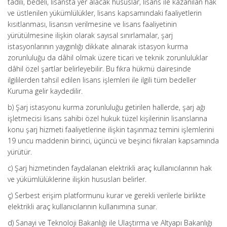
tadili, bedeli, lisansta yer alacak hususlar, lisans ile kazanılan hak
ve üstlenilen yükümlülükler, lisans kapsamındaki faaliyetlerin
kısıtlanması, lisansın verilmesine ve lisans faaliyetinin
yürütülmesine ilişkin olarak sayısal sınırlamalar, şarj
istasyonlarının yaygınlığı dikkate alınarak istasyon kurma
zorunluluğu da dâhil olmak üzere ticari ve teknik zorunluluklar
dâhil özel şartlar belirleyebilir. Bu fıkra hükmü dairesinde
ilgililerden tahsil edilen lisans işlemleri ile ilgili tüm bedeller
Kuruma gelir kaydedilir.
b) Şarj istasyonu kurma zorunluluğu getirilen hallerde, şarj ağı
işletmecisi lisans sahibi özel hukuk tüzel kişilerinin lisanslarına
konu şarj hizmeti faaliyetlerine ilişkin taşınmaz temini işlemlerini
19 uncu maddenin birinci, üçüncü ve beşinci fıkraları kapsamında
yürütür.
c) Şarj hizmetinden faydalanan elektrikli araç kullanıcılarının hak
ve yükümlülüklerine ilişkin hususları belirler.
ç) Serbest erişim platformunu kurar ve gerekli verilerle birlikte
elektrikli araç kullanıcılarının kullanımına sunar.
d) Sanayi ve Teknoloji Bakanlığı ile Ulaştırma ve Altyapı Bakanlığı