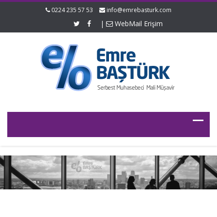
0224 235 57 53
info@emrebasturk.com
|
WebMail Erişim