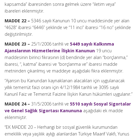
kapsamda” ibaresinden sonra gelmek üzere “iletim veya”
ibareleri eklenmiştir.
MADDE 22 –
5346 sayılı Kanunun 10 uncu maddesinde yer alan
“4628” ibaresi “6446” şeklinde ve “11 inci” ibaresi “16 ncı” şeklinde
değiştirilmiştir.
MADDE 23 –
25/1/2006 tarihli ve
5449 sayılı Kalkınma
Ajanslarının Hizmetlerine İlişkin Kanunun
19 uncu
maddesinin birinci fıkrasının (d) bendinde yer alan “borçlanma,”
ibaresi, “, katma” ibaresi ve “borçlanma ve” ibaresi madde
metninden çıkarılmış ve maddeye aşağıdaki fıkra eklenmiştir.
“Ajansın bu Kanundan kaynaklanan alacakları için uygulanacak
yıllık temerrüt faizi oranı için 4/12/1984 tarihli ve 3095 sayılı
Kanunî Faiz ve Temerrüt Faizine İlişkin Kanun hükümleri uygulanır.”
MADDE 24 –
31/5/2006 tarihli ve
5510 sayılı Sosyal Sigortalar
ve Genel Sağlık Sigortası Kanununa
aşağıdaki ek madde
eklenmiştir.
“EK MADDE 20 – Herhangi bir sosyal güvenlik kurumundan
emeklilik veya yaşlılık aylığı alanlardan Türkiye Maarif Vakfı, Yunus