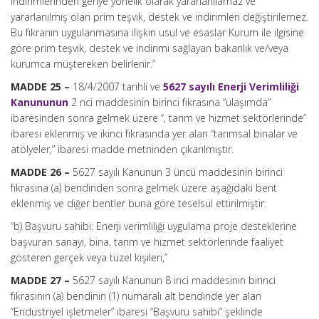
indirimlerinden geriye yönelik olarak yararlanılamaz ve
yararlanılmış olan prim teşvik, destek ve indirimleri değiştirilemez.
Bu fıkranın uygulanmasına ilişkin usul ve esaslar Kurum ile ilgisine
göre prim teşvik, destek ve indirimi sağlayan bakanlık ve/veya
kurumca müştereken belirlenir.”
MADDE 25 –
18/4/2007 tarihli ve
5627 sayılı Enerji Verimliliği
Kanununun
2 nci maddesinin birinci fıkrasına “ulaşımda”
ibaresinden sonra gelmek üzere “, tarım ve hizmet sektörlerinde”
ibaresi eklenmiş ve ikinci fıkrasında yer alan “tarımsal binalar ve
atölyeler,” ibaresi madde metninden çıkarılmıştır.
MADDE 26 –
5627 sayılı Kanunun 3 üncü maddesinin birinci
fıkrasına (a) bendinden sonra gelmek üzere aşağıdaki bent
eklenmiş ve diğer bentler buna göre teselsül ettirilmiştir.
“b) Başvuru sahibi: Enerji verimliliği uygulama proje desteklerine
başvuran sanayi, bina, tarım ve hizmet sektörlerinde faaliyet
gösteren gerçek veya tüzel kişileri,”
MADDE 27 –
5627 sayılı Kanunun 8 inci maddesinin birinci
fıkrasının (a) bendinin (1) numaralı alt bendinde yer alan
“Endüstriyel işletmeler” ibaresi “Başvuru sahibi” şeklinde