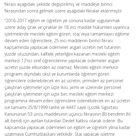
fıkrası aşağıdaki şekilde değiştirilmiş ve maddeye birinci
fıkrasından sonra gelmek üzere aşağıdaki fıkralar eklenmiştir.
“2016-2017 eğitim ve öğretim yılı sonuna kadar uygulanmak
üzere aday çırak ve çıraklar ile 18 inci madde hükümleri uyarınca
işletmelerde mesleki eğitim gören, staj veya tamamlayıcı eğitime
devam eden öğrencilere, 25 inci maddenin birinci fıkrası
kapsamında yapılacak ödemeler asgari ücretin net tutarının
yüzde otuzundan, kalfalık yeterliğini kazanan mesleki eğitim
merkezi 12’nci sınıf öğrencilerine yapılacak ödemeler asgari
ücretin yüzde ellisinden az olamaz. Mesleki eğitim merkezi
programı dışındaki okul ve kurumlarda öğrenim gören
öğrencilere ödenebilecek en az ücretin; yirmiden az personel
çalıştıran işletmeler için üçte ikisi, yirmi ve üzerinde personel
çalıştıran işletmeler için üçte biri; mesleki eğitim merkezi
programına devam eden öğrencilere ödenebilecek en az ücretin
ise tamamı 25/8/1999 tarihli ve 4447 sayılı İşsizlik Sigortası
Kanununun 53 üncü maddesinin üçüncü fıkrasının (B) bendinin (h)
alt bendi için ayrılan tutardan Devlet katkısı olarak ödenir. Bu
kapsamda yapılacak ödemeleri on eğitim ve öğretim yılına kadar
uzatmaya Cumhurbaşkanı yetkilidir. Staj yapacak işletme