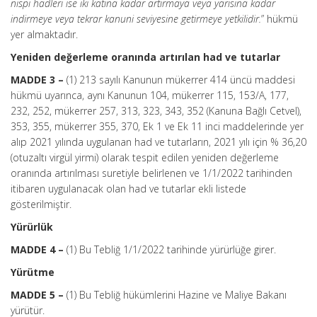
nispi hadleri ise iki katına kadar artırmaya veya yarısına kadar
indirmeye veya tekrar kanuni seviyesine getirmeye yetkilidir.
” hükmü
yer almaktadır.
Yeniden değerleme oranında artırılan had ve tutarlar
MADDE 3 –
(1) 213 sayılı Kanunun mükerrer 414 üncü maddesi
hükmü uyarınca, aynı Kanunun 104, mükerrer 115, 153/A, 177,
232, 252, mükerrer 257, 313, 323, 343, 352 (Kanuna Bağlı Cetvel),
353, 355, mükerrer 355, 370, Ek 1 ve Ek 11 inci maddelerinde yer
alıp 2021 yılında uygulanan had ve tutarların, 2021 yılı için % 36,20
(otuzaltı virgül yirmi) olarak tespit edilen yeniden değerleme
oranında artırılması suretiyle belirlenen ve 1/1/2022 tarihinden
itibaren uygulanacak olan had ve tutarlar ekli listede
gösterilmiştir.
Yürürlük
MADDE 4 –
(1) Bu Tebliğ 1/1/2022 tarihinde yürürlüğe girer.
Yürütme
MADDE 5 –
(1) Bu Tebliğ hükümlerini Hazine ve Maliye Bakanı
yürütür.