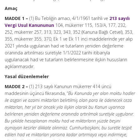
Amaç
MADDE 1 –
(1) Bu Tebliğin amacı, 4/1/1961 tarihli ve
213 sayılı
Vergi Usul Kanununun
104, mükerrer 115, 153/A, 177, 232,
252, mükerrer 257, 313, 323, 343, 352 (Kanuna Bağlı Cetvel), 353,
355, mükerrer 355, 370, Ek 1 ve Ek 11 inci maddelerinde yer alıp
2021 yılında uygulanan had ve tutarların yeniden değerleme
oranında artırılması suretiyle 1/1/2022 tarihi itibarıyla
uygulanacak had ve tutarların belirlenmesine ilişkin hususların
açıklanmasıdır.
Yasal düzenlemeler
MADDE 2 –
(1) 213 sayılı Kanunun mükerrer 414 üncü
maddesinin üçüncü fıkrasında, “
Bu Kanunda yer alan maktu hadler
ile asgari ve azami miktarları belirtilmiş olan para ile ödenecek ceza
miktarları, her yıl bir önceki yıla ilişkin olarak bu Kanun uyarınca
belirlenen yeniden değerleme oranında artırılmak suretiyle uygulanır.
Bu şekilde hesaplanan maktu had ve miktarların yüzde beşini
aşmayan kesirler dikkate alınmaz. Cumhurbaşkanı, bu suretle tespit
edilen had ve miktarları yarısına kadar artırmaya veya indirmeye,