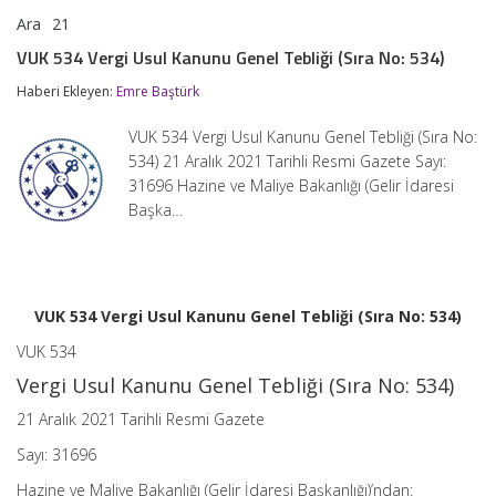
Ara
21
VUK
yorumlar kapalı
534
VUK 534 Vergi Usul Kanunu Genel Tebliği (Sıra No: 534)
Vergi
Usul
Haberi Ekleyen:
Emre Baştürk
Kanunu
Genel
VUK 534 Vergi Usul Kanunu Genel Tebliği (Sıra No:
Tebliği
(Sıra
534) 21 Aralık 2021 Tarihli Resmi Gazete Sayı:
No:
31696 Hazine ve Maliye Bakanlığı (Gelir İdaresi
534)
Başka…
için
VUK 534 Vergi Usul Kanunu Genel Tebliği (Sıra No: 534)
VUK 534
Vergi Usul Kanunu Genel Tebliği (Sıra No: 534)
21 Aralık 2021 Tarihli Resmi Gazete
Sayı: 31696
Hazine ve Maliye Bakanlığı (Gelir İdaresi Başkanlığı)’ndan: