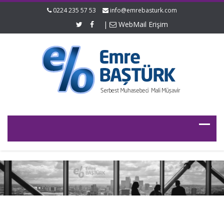
0224 235 57 53
info@emrebasturk.com
|
WebMail Erişim