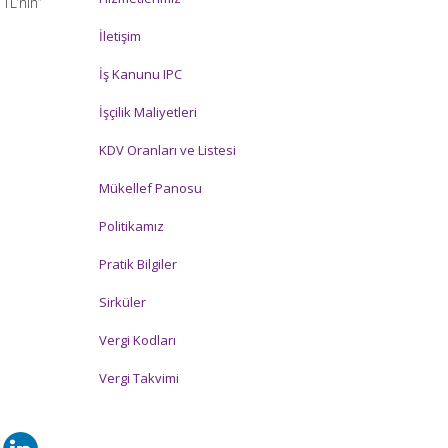
 TL’nin”
İletişim
İş Kanunu IPC
İşçilik Maliyetleri
KDV Oranları ve Listesi
Mükellef Panosu
Politikamız
Pratik Bilgiler
Sirküler
Vergi Kodları
Vergi Takvimi