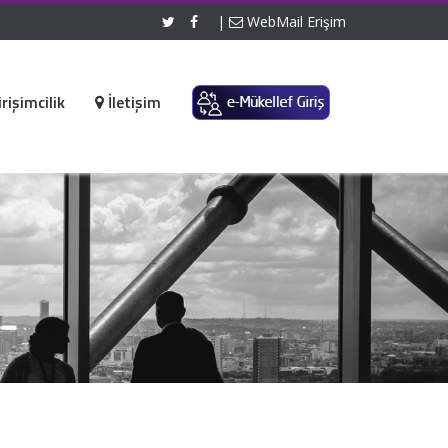
|
WebMail Erişim
rişimcilik
İletişim