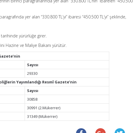
mlerinin birinci paragraflarında yer alan “330.800 TL’nin” ibareleri “450.500
aragrafında yer alan “330.800 TL’yi” ibaresi “450.500 TL’yi” şeklinde,
tarihinde yürürlüğe girer.
ni Hazine ve Maliye Bakanı yürütür.
Gazete’nin
Sayısı
29330
bliğlerin Yayımlandığı Resmî Gazete’nin
Sayısı
30858
30991 (2.Mükerrer)
31349 (Mükerrer)