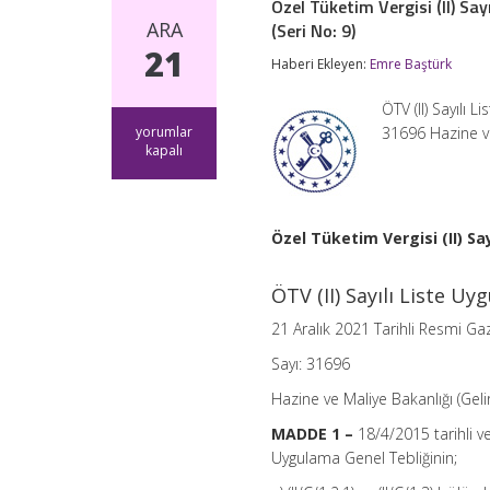
Özel Tüketim Vergisi (II) Say
ARA
(Seri No: 9)
21
Haberi Ekleyen:
Emre Baştürk
ÖTV (II) Sayılı 
Özel
yorumlar
31696 Hazine ve
Tüketim
kapalı
Vergisi
(II)
Sayılı
Liste
Özel Tüketim Vergisi (II) Sa
Uygulama
Genel
Tebliğinde
ÖTV (II) Sayılı Liste Uy
Değişiklik
Yapılmasına
21 Aralık 2021 Tarihli Resmi Ga
Dair
Tebliğ
Sayı: 31696
(Seri
No:
Hazine ve Maliye Bakanlığı (Geli
9)
için
MADDE 1 –
18/4/2015 tarihli ve
Uygulama Genel Tebliğinin;