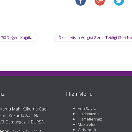
0) Değerli Kağıtlar
Özel İletişim Vergisi Genel Tebliği (Seri No
iz
Hızlı Menü
Ana Sayfa
kürtlü Mah. Kükürtlü Cad.
Hakkımızda
lum Kükürtlü Apt. No
Hizmetlerimiz
/3 Osmangazi | BURSA
Makaleler
Girişimcilik
lefon: 0224 235 57 53