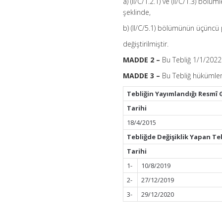
a) (II/C/1.2.1) ve (II/C/1.3) bölü
şeklinde,
b) (II/C/5.1) bölümünün üçüncü p
değiştirilmiştir.
MADDE 2 –
Bu Tebliğ 1/1/2022 
MADDE 3 –
Bu Tebliğ hükümleri
Tebliğin Yayımlandığı Resmî 
Tarihi
18/4/2015
Tebliğde Değişiklik Yapan Te
Tarihi
1-
10/8/2019
2-
27/12/2019
3-
29/12/2020