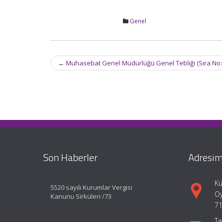
Genel
Post
←
Muhasebat Genel Müdürlüğü Genel Tebliği (Sıra No: 7
navigation
Son Haberler
Adresim
Kü
5520 sayılı Kurumlar Vergisi
Oy
Kanunu Sirküleri /73
71
Te