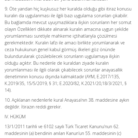
9. Öte yandan hiç kuşkusuz her kuralda olduğu gibi itiraz konusu
kuralın da uygulanması ile ilgili bazı uygulama sorunları çıkabilir.
Bu bağlamda mevcut uyuşmazlıklara ilişkin sorunların her somut
olayın Özellikleri dikkate alınarak kuralın amacına uygun şekilde
yorumlanması suretiyle mahkeme içtihatlarıyla çözülmesi
gerekmektedir. Kuralın lafzı ile amacı birlikte yorumlanarak ve
ceza hukukunun genel kabul görmüş ilkeleri göz önünde
bulundurularak çözülebilecek sorunların uygulamaya ilişkin
olduğu açıktır. Bu nedenle de kuraldan ziyade kuralın
yorumlanması ile ilgili olarak çıkabilecek sorunlar anayasallık
denetiminin konusu dışında kalmaktadır (AYM, E.2017/135,
K.2019/35, 15/5/2019, § 31; E.2020/82, K.2021/20,18/3/2021, §
14).
10. Açıklanan nedenlerle kural Anayasa’nın 38. maddesine aykırı
değildir. İtirazın reddi gerekir.
IV. HÜKÜM
13/1/2011 tarihli ve 6102 sayılı Türk Ticaret Kanunu’nun 62.
maddesinin (a) bendinin anılan Kanun’un 55. maddesinin (c)