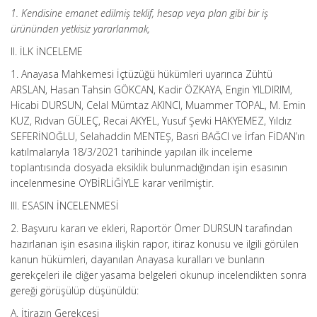
1. Kendisine emanet edilmiş teklif, hesap veya plan gibi bir iş
ürününden yetkisiz yararlanmak,
II. İLK İNCELEME
1. Anayasa Mahkemesi İçtüzüğü hükümleri uyarınca Zühtü
ARSLAN, Hasan Tahsin GÖKCAN, Kadir ÖZKAYA, Engin YILDIRIM,
Hicabi DURSUN, Celal Mümtaz AKINCI, Muammer TOPAL, M. Emin
KUZ, Rıdvan GÜLEÇ, Recai AKYEL, Yusuf Şevki HAKYEMEZ, Yıldız
SEFERİNOĞLU, Selahaddin MENTEŞ, Basri BAĞCI ve İrfan FİDAN’ın
katılmalarıyla 18/3/2021 tarihinde yapılan ilk inceleme
toplantısında dosyada eksiklik bulunmadığından işin esasının
incelenmesine OYBİRLİĞİYLE karar verilmiştir.
III. ESASIN İNCELENMESİ
2. Başvuru kararı ve ekleri, Raportör Ömer DURSUN tarafından
hazırlanan işin esasına ilişkin rapor, itiraz konusu ve ilgili görülen
kanun hükümleri, dayanılan Anayasa kuralları ve bunların
gerekçeleri ile diğer yasama belgeleri okunup incelendikten sonra
gereği görüşülüp düşünüldü:
A. İtirazın Gerekçesi