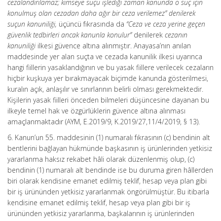
cezalandırılamaz; kimseye suçu işlediği zaman kanunda o suç için
konulmuş olan cezadan daha ağır bir ceza verilemez” denilerek
suçun kanuniliği,
üçüncü fıkrasında da
“Ceza ve ceza yerine geçen
güvenlik tedbirleri ancak kanunla konulur”
denilerek
cezanın
kanuniliği
ilkesi güvence altına alınmıştır. Anayasa’nın anılan
maddesinde yer alan suçta ve cezada kanunilik ilkesi uyarınca
hangi fiillerin yasaklandığının ve bu yasak fiillere verilecek cezaların
hiçbir kuşkuya yer bırakmayacak biçimde kanunda gösterilmesi,
kuralın açık, anlaşılır ve sınırlarının belirli olması gerekmektedir.
Kişilerin yasak fiilleri önceden bilmeleri düşüncesine dayanan bu
ilkeyle temel hak ve özgürlüklerin güvence altına alınması
amaçlanmaktadır (AYM, E.2019/9, K.2019/27,11/4/2019, § 13).
6. Kanun’un 55. maddesinin (1) numaralı fıkrasının (c) bendinin alt
bentlerini bağlayan hükmünde başkasının iş ürünlerinden yetkisiz
yararlanma haksız rekabet hâli olarak düzenlenmiş olup, (c)
bendinin (1) numaralı alt bendinde ise bu duruma giren hâllerden
biri olarak kendisine emanet edilmiş teklif, hesap veya plan gibi
bir iş ürününden yetkisiz yararlanmak öngörülmüştür. Bu itibarla
kendisine emanet edilmiş teklif, hesap veya plan gibi bir iş
ürününden yetkisiz yararlanma, başkalarının iş ürünlerinden