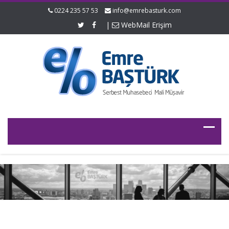
0224 235 57 53
info@emrebasturk.com
|
WebMail Erişim