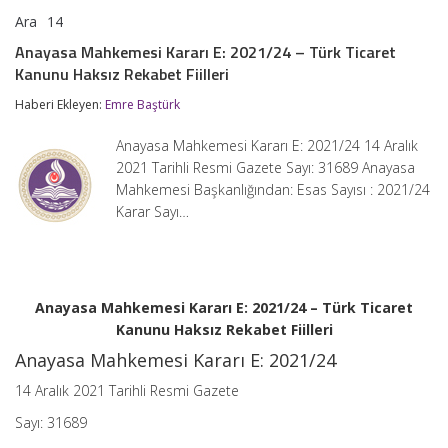
Ara
14
Anayasa
yorumlar kapalı
Mahkemesi
Anayasa Mahkemesi Kararı E: 2021/24 – Türk Ticaret
Kararı
Kanunu Haksız Rekabet Fiilleri
E:
2021/24
Haberi Ekleyen:
Emre Baştürk
–
Türk
Ticaret
Anayasa Mahkemesi Kararı E: 2021/24 14 Aralık
Kanunu
2021 Tarihli Resmi Gazete Sayı: 31689 Anayasa
Haksız
Mahkemesi Başkanlığından: Esas Sayısı : 2021/24
Rekabet
Fiilleri
Karar Sayı…
için
Anayasa Mahkemesi Kararı E: 2021/24 – Türk Ticaret
Kanunu Haksız Rekabet Fiilleri
Anayasa Mahkemesi Kararı E: 2021/24
14 Aralık 2021 Tarihli Resmi Gazete
Sayı: 31689