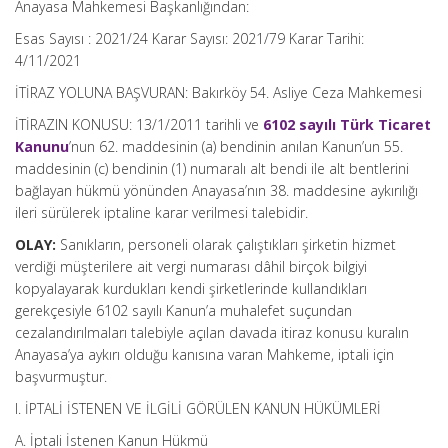
Anayasa Mahkemesi Başkanlığından:
Esas Sayısı : 2021/24 Karar Sayısı: 2021/79 Karar Tarihi:
4/11/2021
İTİRAZ YOLUNA BAŞVURAN: Bakırköy 54. Asliye Ceza Mahkemesi
İTİRAZIN KONUSU: 13/1/2011 tarihli ve
6102 sayılı Türk Ticaret
Kanunu
’nun 62. maddesinin (a) bendinin anılan Kanun’un 55.
maddesinin (c) bendinin (1) numaralı alt bendi ile alt bentlerini
bağlayan hükmü yönünden Anayasa’nın 38. maddesine aykırılığı
ileri sürülerek iptaline karar verilmesi talebidir.
OLAY:
Sanıkların, personeli olarak çalıştıkları şirketin hizmet
verdiği müşterilere ait vergi numarası dâhil birçok bilgiyi
kopyalayarak kurdukları kendi şirketlerinde kullandıkları
gerekçesiyle 6102 sayılı Kanun’a muhalefet suçundan
cezalandırılmaları talebiyle açılan davada itiraz konusu kuralın
Anayasa’ya aykırı olduğu kanısına varan Mahkeme, iptali için
başvurmuştur.
I. İPTALİ İSTENEN VE İLGİLİ GÖRÜLEN KANUN HÜKÜMLERİ
A. İptali İstenen Kanun Hükmü