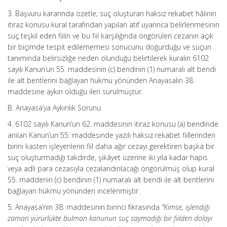
3. Başvuru kararında özetle; suç oluşturan haksız rekabet hâlinin
itiraz konusu kural tarafından yapılan atıf uyarınca belirlenmesinin
suç teşkil eden fiilin ve bu fi
i
l karşılığında öngörülen cezanın açık
bir biçimde tespit edilememesi sonucunu doğurduğu ve suçun
tanımında belirsizliğe neden olunduğu belirtilerek kuralın 6102
sayılı Kanun’un 55. maddesinin (c) bendinin (1) numaralı alt bendi
ile alt bentlerini bağlayan hükmü yönünden Anayasalın 38.
maddesine aykırı olduğu ileri sürülmüştür.
B. Anayasa’ya Aykırılık Sorunu
4. 6102 sayılı Kanun’un 62. maddesinin itiraz konusu (a) bendinde
anılan Kanun’un 55. maddesinde yazılı haksız rekabet fiillerinden
birini kasten işleyenlerin fiil daha ağır cezayı gerektiren başka bir
suç oluşturmadığı takdirde, şikâyet üzerine iki yıla kadar hapis
veya adli para cezasıyla cezalandırılacağı öngörülmüş olup kural
55. maddenin (c) bendinin (1) numaralı alt bendi ile alt bentlerini
bağlayan hükmü yönünden incelenmiştir.
5. Anayasa’nın 38. maddesinin birinci fıkrasında
“Kimse, işlendiği
zaman yürürlükte bulman kanunun suç saymadığı bir fiilden dolayı