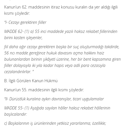
Kanun’un 62. maddesinin itiraz konusu kuralın da yer aldığı ilgili
kısmı şöyledir:
“I- Cezayı gerektiren fiiller
MADDE 62- (1) a) 55 inci maddede yazılı haksız rekabet fiillerinden
birini kasten işleyenler,
fiil daha ağır cezayı gerektiren başka bir suç oluşturmadığı takdirde,
56 ncı madde gereğince hukuk davasını açma hakkını haiz
bulunanlardan birinin şikâyeti üzerine, her bir bent kapsamına giren
fiiller dolayısıyla iki yıla kadar hapis veya adli para cezasıyla
cezalandırılırlar. ”
B. İlgili Görülen Kanun Hükmü
Kanun’un 55. maddesinin ilgili kısmı şöyledir:
“II- Dürüstlük kuralına aykırı davranışlar, ticari uygulamalar
MADDE 55- (1) Aşağıda sayılan hâller haksız rekabet hâllerinin
başlıcalarıdır:
c) Başkalarının iş ürünlerinden yetkisiz yararlanma; özellikle;