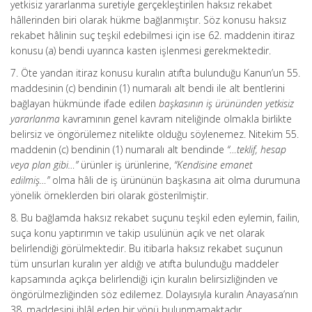
yetkisiz yararlanma suretiyle gerçekleştirilen haksız rekabet
hâllerinden biri olarak hükme bağlanmıştır. Söz konusu haksız
rekabet hâlinin suç teşkil edebilmesi için ise 62. maddenin itiraz
konusu (a) bendi uyarınca kasten işlenmesi gerekmektedir.
7. Öte yandan itiraz konusu kuralın atıfta bulunduğu Kanun’un 55.
maddesinin (c) bendinin (1) numaralı alt bendi ile alt bentlerini
bağlayan hükmünde ifade edilen
başkasının iş ürününden yetkisiz
yararlanma
kavramının genel kavram niteliğinde olmakla birlikte
belirsiz ve öngörülemez nitelikte olduğu söylenemez. Nitekim 55.
maddenin (c) bendinin (1) numaralı alt bendinde
“…teklif, hesap
veya plan gibi…”
ürünler iş ürünlerine,
“Kendisine emanet
edilmiş…”
olma hâli de iş ürününün başkasına ait olma durumuna
yönelik örneklerden biri olarak gösterilmiştir.
8. Bu bağlamda haksız rekabet suçunu teşkil eden eylemin, failin,
suça konu yaptırımın ve takip usulünün açık ve net olarak
belirlendiği görülmektedir. Bu itibarla haksız rekabet suçunun
tüm unsurları kuralın yer aldığı ve atıfta bulunduğu maddeler
kapsamında açıkça belirlendiği için kuralın belirsizliğinden ve
öngörülmezliğinden söz edilemez. Dolayısıyla kuralın Anayasa’nın
38. maddesini ihlâl eden bir yönü bulunmamaktadır.