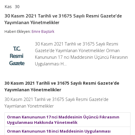
Kas
30
30
yorumlar kapalı
Kasım
30 Kasım 2021 Tarihli ve 31675 Sayılı Resmi Gazete’de
2021
Yayımlanan Yönetmelikler
Tarihli
ve
Haberi Ekleyen:
Emre Baştürk
31675
Sayılı
Resmi
30 Kasım 2021 Tarihli ve 31675 Sayılı Resmi
Gazete’de
Gazete’de Yayımlanan Yönetmelikler Orman
Yayımlanan
Kanununun 17 nci Maddesinin Üçüncü Fıkrasının
Yönetmelikler
için
Uygulanması H…
30 Kasım 2021 Tarihli ve 31675 Sayılı Resmi Gazete’de
Yayımlanan Yönetmelikler
30 Kasım 2021 Tarihli ve 31675 Sayılı Resmi Gazete’de
Yayımlanan Yönetmelikler
Orman Kanununun 17 nci Maddesinin Üçüncü Fıkrasının
Uygulanması Hakkında Yönetmelik
Orman Kanununun 18 inci Maddesinin Uygulanması