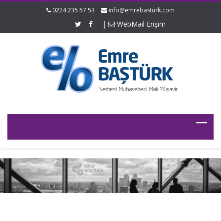
0224 235 57 53
info@emrebasturk.com
|
WebMail Erişim