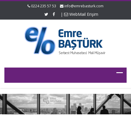
0224 235 57 53
info@emrebasturk.com
|
WebMail Erişim