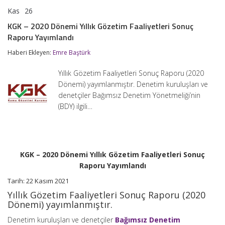
Kas
26
KGK
yorumlar kapalı
–
KGK – 2020 Dönemi Yıllık Gözetim Faaliyetleri Sonuç
2020
Raporu Yayımlandı
Dönemi
Yıllık
Haberi Ekleyen:
Emre Baştürk
Gözetim
Faaliyetleri
Sonuç
Yıllık Gözetim Faaliyetleri Sonuç Raporu (2020
Raporu
Dönemi) yayımlanmıştır. Denetim kuruluşları ve
Yayımlandı
denetçiler Bağımsız Denetim Yönetmeliği’nin
için
(BDY) ilgili…
KGK – 2020 Dönemi Yıllık Gözetim Faaliyetleri Sonuç
Raporu Yayımlandı
Tarih: 22 Kasım 2021
Yıllık Gözetim Faaliyetleri Sonuç Raporu (2020
Dönemi) yayımlanmıştır.
Denetim kuruluşları ve denetçiler
Bağımsız Denetim