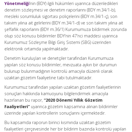
Yönetmeliği
’nin (BDY) ilgili hükümleri uyarınca düzenledikleri
denetim sözleşmesi ve denetim raporlarını (BDY m.34/1-b),
mesleki sorumluluk sigortası poliçelerini (BDY m.34/1-ç), son
takvim yılına ait gelirlerini (BDY m.34/1-d) ve son takvim yılına ait
şeffaflık raporlarını (BDY m.36/1) Kurumumuza bildirmek zorunda
olup söz konusu bildirimler BDY’nin 47’nci maddesi uyarınca
Kurumumuz Sözleşme Bilgi Giriş Sistemi (SBG) üzerinden
elektronik ortamda yapılmaktadır.
Denetim kuruluşları ve denetçiler tarafından Kurumumuza
yapılan söz konusu bildirimler, mevzuata aykırı bir durumun
bulunup bulunmadığının kontrolü amacıyla düzenli olarak
uzaktan gözetim faaliyetine tabi tutulmaktadır.
Kurumumuz tarafından yapılan uzaktan gözetim faaliyetlerinin
sonuçları hakkında kamuoyunu bilgilendirmek amacıyla
hazırlanan bu rapor,
“2020 Dönemi Yıllık Gözetim
Faaliyetleri”
uyarınca gözetim kapsamına alınan bildirimler
üzerinde yapılan kontrollerin sonuçlarını içermektedir.
Bu kapsamda raporun birinci kısmında uzaktan gözetim
faaliyetleri çerçevesinde her bir bildirim bazında kontrolü yapılan