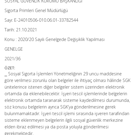
SOSYAL GÜVENLİK KURUMU BAŞKANLIĞI
Sigorta Primleri Genel Müdürlüğü
Sayı: E-24010506-010.06.01-33782544
Tarih: 21.10.2021
Konu : 2020/20 Sayılı Genelgede Değişiklik Yapılması
GENELGE
2021/36
ÖZET:
⎯ Sosyal Sigorta İşlemleri Yönetmeliğinin 29 uncu maddesine
göre verilmesi zorunlu olan belgeler ile ihtiyaç olması hâlinde SGK
ünitelerince istenen diğer belgeler sistem üzerinden elektronik
ortamda da eklenebilecektir. İşyeri tescil işlemlerinde belgelerin
elektronik ortamda taranarak sisteme kaydedilmesi durumunda,
söz konusu belgelerin ayrıca SGK’ya gönderilmesine gerek
bulunmamaktadır. İşyeri tescil işlemi sırasında işveren tarafından
sisteme eklenmeyen belgelerin ilgili sosyal güvenlik merkezine
elden ibraz edilmesi ya da posta yoluyla gönderilmesi
gerekmektedir.