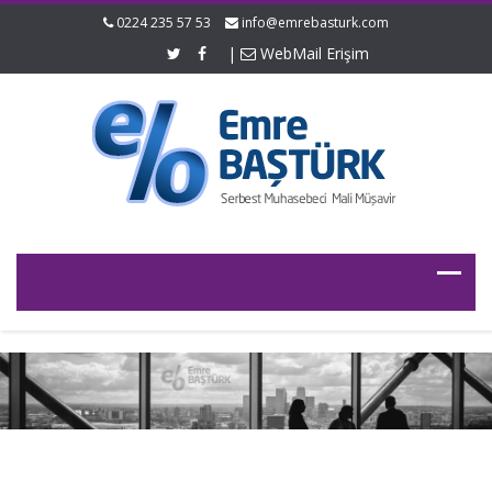
0224 235 57 53
info@emrebasturk.com
|
WebMail Erişim