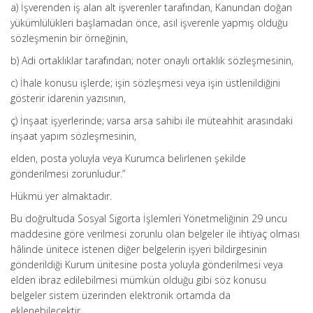
a) İşverenden iş alan alt işverenler tarafından, Kanundan doğan
yükümlülükleri başlamadan önce, asıl işverenle yapmış olduğu
sözleşmenin bir örneğinin,
b) Adi ortaklıklar tarafından; noter onaylı ortaklık sözleşmesinin,
c) İhale konusu işlerde; işin sözleşmesi veya işin üstlenildiğini
gösterir idarenin yazısının,
ç) İnşaat işyerlerinde; varsa arsa sahibi ile müteahhit arasındaki
inşaat yapım sözleşmesinin,
elden, posta yoluyla veya Kurumca belirlenen şekilde
gönderilmesi zorunludur.”
Hükmü yer almaktadır.
Bu doğrultuda Sosyal Sigorta İşlemleri Yönetmeliğinin 29 uncu
maddesine göre verilmesi zorunlu olan belgeler ile ihtiyaç olması
hâlinde ünitece istenen diğer belgelerin işyeri bildirgesinin
gönderildiği Kurum ünitesine posta yoluyla gönderilmesi veya
elden ibraz edilebilmesi mümkün olduğu gibi söz konusu
belgeler sistem üzerinden elektronik ortamda da
eklenebilecektir.