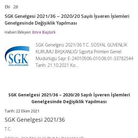
Eki
26
SGK
yorumlar kapalı
Genelgesi
SGK Genelgesi 2021/36 – 2020/20 Sayılı İşveren İşlemleri
2021/36
Genelgesinde Değişiklik Yapılması
–
2020/20
Haberi Ekleyen:
Emre Baştürk
Sayılı
İşveren
İşlemleri
SGK Genelgesi 2021/36 T.C. SOSYAL GÜVENLİK
Genelgesinde
KURUMU BAŞKANLIĞI Sigorta Primleri Genel
Değişiklik
Müdürlüğü Sayı: E-24010506-010.06.01-33782544
Yapılması
için
Tarih: 21.10.2021 Ko…
SGK Genelgesi 2021/36 – 2020/20 Sayılı İşveren İşlemleri
Genelgesinde Değişiklik Yapılması
Tarih: 22 Ekim 2021
SGK Genelgesi 2021/36
T.C.